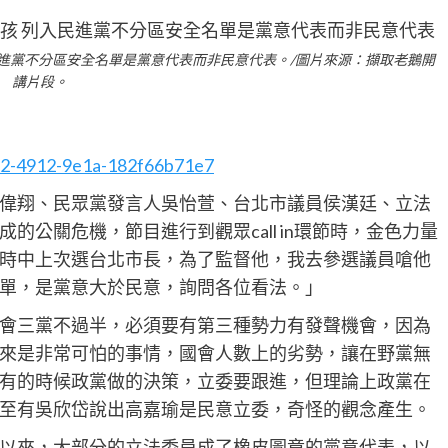
進黨不分區安全名單是黨意代表而非民意代表。/圖片來源：擷取老鵝開
講片段。
072-4912-9e1a-182f66b71e7
偉翔、民眾黨發言人吳怡萱、台北市議員侯漢廷、立法
公關危機，節目進行到觀眾call in環節時，金色力量
時中上次選台北市長，為了監督他，我去參選議員嗆他
單，是黨意大於民意，詢問各位看法。」
會三黨不過半，必須要有第三種勢力有發聲機會，因為
來是非常可怕的事情，國會人數上的劣勢，讓在野黨無
有的時候政黨做的決策，立委要跟進，但理論上政黨在
至有吳欣岱說出高嘉瑜是民意立委，奇怪的觀念產生。
以來，大部分的立法委員成了橡皮圖章的黨意代表，以