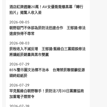
酒店紅牌週賺20萬！AV女優喬喬爆黑幕「轉行
拍片」揭驚人收入差
2026-08-05
朝野惡鬥不休卻為菸防法迅速合作 王郁揚:修法
速度快得不尋常
2026-08-03
菸稅收入不減反增 王郁揚:藍綠白三黨錯誤修法
將讓紙菸銷量與黑市雙贏
2026-07-29
85%警示圖文治標不治本 台灣禁菸聯盟籲從源
頭終結紙菸
2026-07-29
罕見藍綠白朝野聯手！菸防法7月30日黨團協商
加重電子煙禁令
2026-07-28