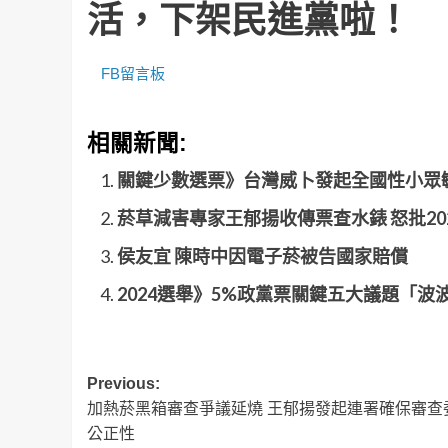
活，下架民進黨啦！
FB留言板
相關新聞:
關鍵少數選票》台灣威卜發起全國性小眾
菸草減害專家王郁揚收傳票查水錶 怒批20
侯友宜 陳時中因電子菸被告國家賠償
2024選舉》5%政黨票關鍵五大議題「
Post
Previous:
加熱菸黑箱審查爭議延燒 王郁揚發起連署確保審查
navigation
公正性