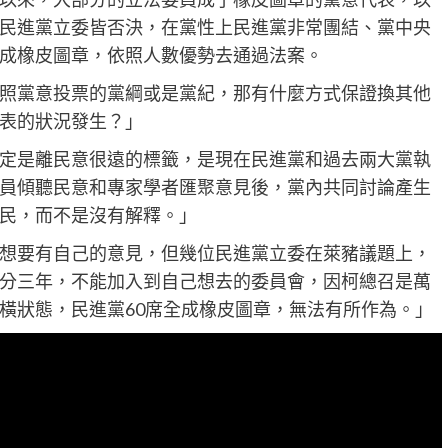
民進黨立委皆否決，在黨性上民進黨非常團結、黨中央
成橡皮圖章，依照人數優勢去通過法案。
照黨意投票的黨綱或是黨紀，那有什麼方式保證換其他
代表的狀況發生？」
定是離民意很遠的標籤，是現在民進黨和過去兩大黨執
員傾聽民意和專家學者匯聚意見後，黨內共同討論產生
民，而不是沒有解釋。」
想要有自己的意見，但幾位民進黨立委在萊豬議題上，
分三年，不能加入到自己想去的委員會，因柯總召是萬
橫狀態，民進黨60席全成橡皮圖章，無法有所作為。」