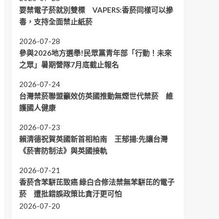
要禁電子菸就別雙標 VAPERS:香菸同樣可以摻
毒，支持全面禁止紙菸
2026-07-28
參與2026地方選舉!民眾黨青年部「行動！未來
之眾」暑期營隊7月底截止報名
2026-07-24
台灣禁菸聯盟籲效仿英國推動無煙世代禁菸 維
護國人健康
2026-07-23
賴清德祝賀英國新首相柏南 王郁揚:先讓台灣
《菸害防制法》與英國接軌
2026-07-21
香菸含苯駢芘致癌 綠白合修法禁無苯駢芘的電子
菸 遭批錯誤政策比貪汙更可怕
2026-07-20