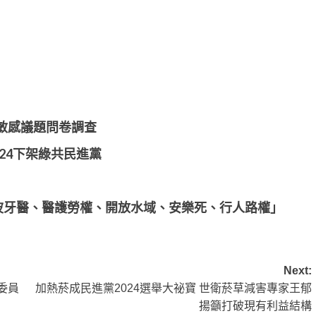
敏感議題問卷調查
24下架綠共民進黨
波波牙醫、醫護勞權、開放水域、安樂死、行人路權」
Next:
委員
加熱菸成民進黨2024選舉大祕寶 世衛菸草減害專家王郁
揚籲打破現有利益結構