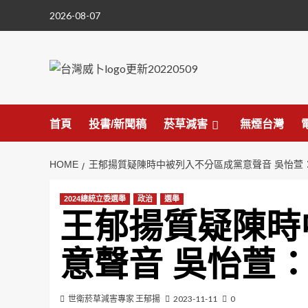
Skip
2026-08-07
to
content
首頁
投書/新聞稿
菸草減害
無煙台灣
HOME
王郁揚質疑陳時中被列入不分區成黨意聲音 吳怡萱
2024總統立委選舉
政治
選舉
王郁揚質疑陳時
意聲音 吳怡萱
世衛菸草減害專家 王郁揚
2023-11-11
0