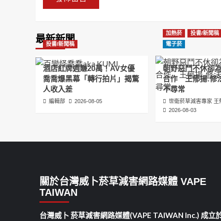
加熱菸
投書/新聞稿
最新新聞
投書/新聞稿
電子菸
酒店紅牌週賺20萬！AV女優
朝野惡鬥不休卻
喬喬爆黑幕「轉行拍片」揭驚
合作 王郁揚:修
人收入差
不尋常
編輯部
2026-08-05
世衛菸草減害專家 王
2026-08-03
關於台灣威卜菸草減害網路媒體 VAPE
TAIWAN
台灣威卜 菸草減害網路媒體(VAPE TAIWAN Inc.) 成立