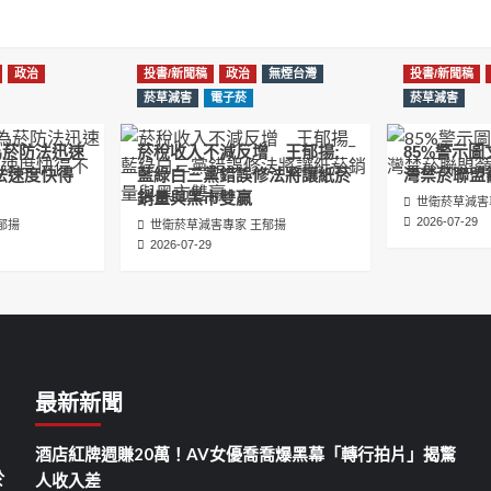
政治
投書/新聞稿
政治
無煙台灣
投書/新聞稿
菸草減害
電子菸
菸草減害
為菸防法迅速
菸稅收入不減反增 王郁揚:
85%警示
法速度快得
藍綠白三黨錯誤修法將讓紙菸
灣禁菸聯盟
銷量與黑市雙贏
世衛菸草減害
2026-07-29
郁揚
世衛菸草減害專家 王郁揚
2026-07-29
最新新聞
酒店紅牌週賺20萬！AV女優喬喬爆黑幕「轉行拍片」揭驚
於
人收入差