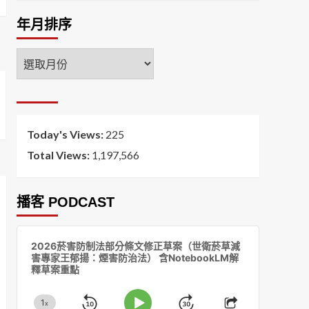
年月排序
年
月
排
序
Today's Views:
225
Total Views:
1,197,566
播客 PODCAST
音
2026菸害防制法部分條文修正草案（世衛菸草減
訊
害專家王郁揚：煙害防治法） 含NotebookLM解
播
釋草案重點
放
器
1
x
Change
Share