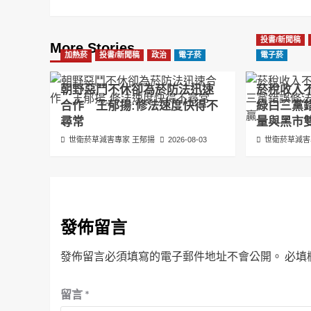
投書/新聞稿
More Stories
加熱菸
投書/新聞稿
政治
電子菸
電子菸
朝野惡鬥不休卻為菸防法迅速
菸稅收入
合作 王郁揚:修法速度快得不
綠白三黨
尋常
量與黑市
世衛菸草減害專家 王郁揚
2026-08-03
世衛菸草減害
發佈留言
發佈留言必須填寫的電子郵件地址不會公開。
必填
留言
*