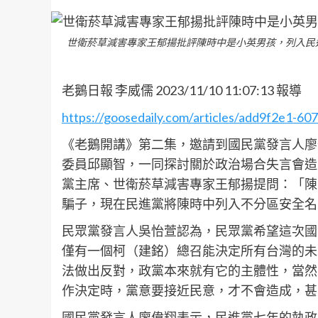
世衛菸草減害專家王郁揚批評陳時中是小英男孩，列入民
老鵝日報 李威儒 2023/11/10 11:07:13 報導
https://goosedaily.com/articles/add9f2e1-6
《老鵝開講》第二集，邀請到國民黨發言人廖
委員邱顯智，一同探討關於政治場合失言會造成的
黨主席、世衛菸草減害專家王郁揚提問：「陳
騙子，現在民進黨將陳時中列入不分區安全名
民眾黨發言人吳怡萱認為，民眾黨希望這次國
僅有一個柯（建銘）總召能決定所有台灣的未
法做出反對，政黨本來就有它的主體性，當然
作決定時，黨意要接近民意，才不會造成，甚
國民黨發言人廖偉翔表示，民進黨七年的執政