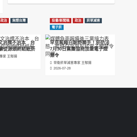
Podcast
2025-07-05
Information
دليل مناصرة السجائر الإلكترونية: التاريخ الخفي
政治
無煙台灣
投書/新聞稿
政治
菸草減害
للحد من أضرار التبغ من قبل وزارة الصحة والرعاية
電子菸
الاجتماعية #Fahad Al-Jalajel #فهد بن
عبدالرحمن الجلاجل #Sania Nishtar #ثانیہ نشتر;
圖文治標不治本 台
罕見藍綠白朝野聯手！菸防法
2025-05-17
籲從源頭終結紙菸
7月30日黨團協商加重電子煙
禁令
專家 王郁揚
邊緣化科學：WHO對菸草減害策略的背離 ft.世
世衛菸草減害專家 王郁揚
衛組織前副總幹事Derek Yach
2026-07-28
2025-05-17
電子菸倡議聖經 衛福部隱匿的菸草減害歷史
（Google NotebookLM 中文PODCAST）
2025-05-01
พระคัมภีร์แห่งการริเริ่มบุหรี่ไฟฟ้า ประวัติศาสตร์
ที่ซ่อนเร้นของการลดอันตรายจากบุหรี่โดย
กระทรวงสาธารณสุขและสวัสดิการ
2025-05-01