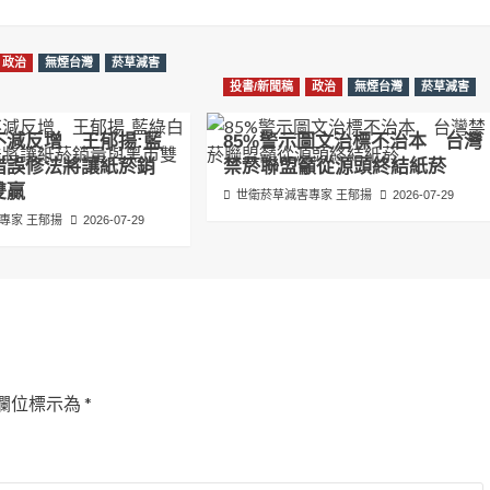
政治
無煙台灣
菸草減害
投書/新聞稿
政治
無煙台灣
菸草減害
不減反增 王郁揚:藍
85%警示圖文治標不治本 台灣
錯誤修法將讓紙菸銷
禁菸聯盟籲從源頭終結紙菸
雙贏
世衛菸草減害專家 王郁揚
2026-07-29
專家 王郁揚
2026-07-29
欄位標示為
*