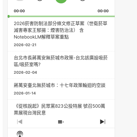
Skip
Jump
Play
Playback
This
Pause
Backward
Forward
00:00
Rate
00:00
Episode
2026菸害防制法部分條文修正草案（世衛菸草
減害專家王郁揚：煙害防治法） 含
NotebookLM解釋草案重點
2026-02-21
台北市長蔣萬安無菸城市政策-台北該廣設吸菸
區/吸菸室嗎?
2026-02-04
蔣萬安臺北無菸城市：十七年政策輪迴的空談
2026-01-14
《從核說起》民眾黨823公投特展 號召500萬
票展現台灣民意
2025-08-11
Previous
Show
Next
Episode
Episodes
Episode
Show
大罷免凸 <726,823反罷免主題曲> #大展鴻圖
List