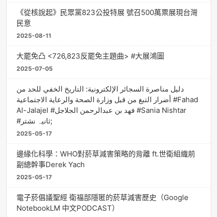
《從核說起》民眾黨823公投特展 號召500萬票展現台灣
民意
2025-08-11
大罷免凸 <726,823反罷免主題曲> #大展鴻圖
2025-07-05
دليل مناصرة السجائر الإلكترونية: التاريخ الخفي للحد من
أضرار التبغ من قبل وزارة الصحة والرعاية الاجتماعية #Fahad
Al-Jalajel #فهد بن عبدالرحمن الجلاجل #Sania Nishtar
#ثانیہ نشتر;
2025-05-17
邊緣化科學：WHO對菸草減害策略的背離 ft.世衛組織前
副總幹事Derek Yach
2025-05-17
電子菸倡議聖經 衛福部隱匿的菸草減害歷史（Google
NotebookLM 中文PODCAST）