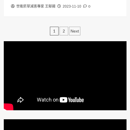
0
世衛菸草減害專家 王郁揚
2023-11-10
文
1
2
Next
章
分
頁