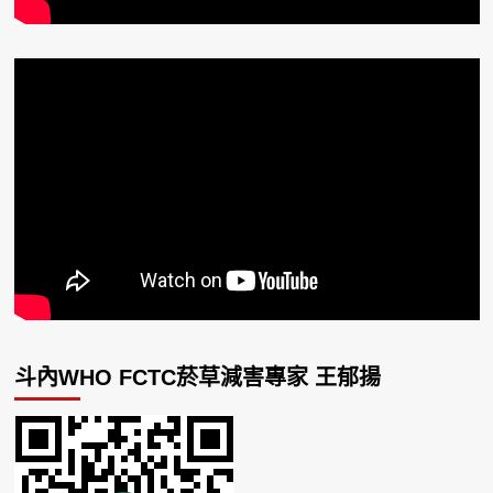
斗內WHO FCTC菸草減害專家 王郁揚