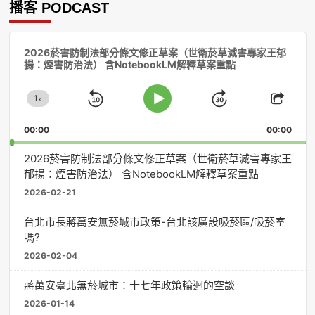
播客 PODCAST
音
2026菸害防制法部分條文修正草案（世衛菸草減害專家王郁
訊
揚：煙害防治法） 含NotebookLM解釋草案重點
播
放
1
器
x
Skip
Jump
Change
Play
Shar
Playback
This
Pause
Backward
Forward
00:00
Rate
00:00
Episo
2026菸害防制法部分條文修正草案（世衛菸草減害專家王
郁揚：煙害防治法） 含NotebookLM解釋草案重點
2026-02-21
台北市長蔣萬安無菸城市政策-台北該廣設吸菸區/吸菸室
嗎?
2026-02-04
蔣萬安臺北無菸城市：十七年政策輪迴的空談
2026-01-14