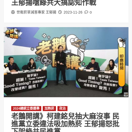
王郁揚嗆綠共大搞認知作戰
0
世衛菸草減害專家 王郁揚
2023-11-26
2024總統立委選舉
加熱菸
政治
老鵝開講》柯建銘兒抽大麻沒事 民
進黨立委違法吸加熱菸 王郁揚怒批
下架綠共民進黨