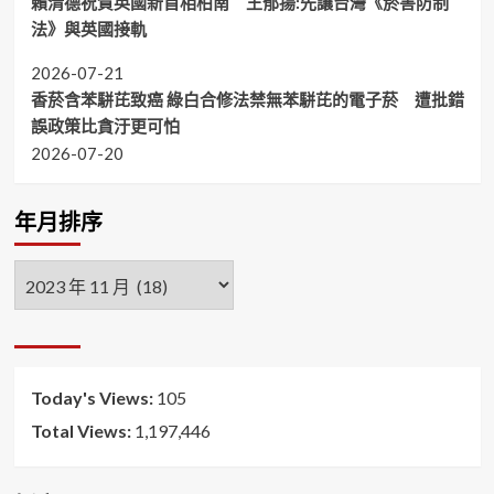
賴清德祝賀英國新首相柏南 王郁揚:先讓台灣《菸害防制
法》與英國接軌
2026-07-21
香菸含苯駢芘致癌 綠白合修法禁無苯駢芘的電子菸 遭批錯
誤政策比貪汙更可怕
2026-07-20
年月排序
年
月
排
序
Today's Views:
105
Total Views:
1,197,446