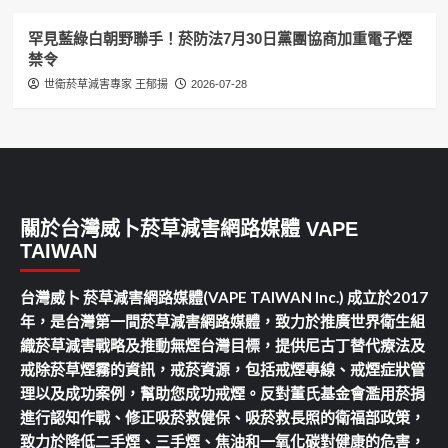
罕見藍綠白朝野聯手！菸防法7月30日黨團協商加重電子煙
禁令
世衛菸草減害專家 王郁揚
2026-07-28
關於台灣威卜菸草減害網路媒體 VAPE
TAIWAN
台灣威卜 菸草減害網路媒體(VAPE TAIWAN Inc.) 成立於2017
年，是台灣第一間菸草減害網路媒體，致力於推廣世界衛生組
織菸草減害戰略及推動無煙台灣目標，提供尼古丁替代療法及
戒除菸草煙霧的資訊，戒菸資源，包括戒煙專線、戒煙症狀管
理以及成功案例，幫助您成功戒煙。反對董氏基金會濫用菸捐
進行認知作戰、修正吸菸救健保、吸菸救長照的衛福部政策，
致力於降低二手煙、三手煙、焦油和一氧化碳對健康的危害，