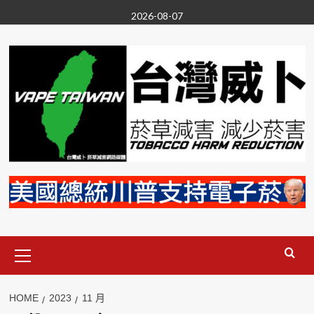
Skip
2026-08-07
to
content
Primary
Menu
HOME
2023
11 月