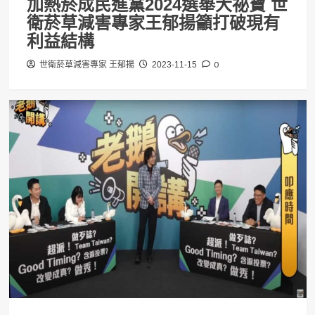
加熱菸成民進黨2024選舉大祕寶 世
衛菸草減害專家王郁揚籲打破現有
利益結構
0
世衛菸草減害專家 王郁揚
2023-11-15