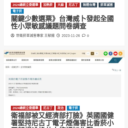
2024總統立委選舉
加熱菸
大麻
尼古丁
無煙台灣
菸草減害
電子菸
關鍵少數選票》台灣威卜發起全國
性小眾敏感議題問卷調查
0
世衛菸草減害專家 王郁揚
2023-11-26
2024總統立委選舉
尼古丁
政治
電子菸
衛福部被又經濟部打臉》英國國健
署堅持尼古丁電子煙傷害比香菸小