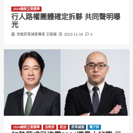
2024總統立委選舉
行人路權團體確定拆夥 共同聲明曝
光
0
世衛菸草減害專家 王郁揚
2023-11-16
2024總統立委選舉
加熱菸
政治
菸草減害
電子菸