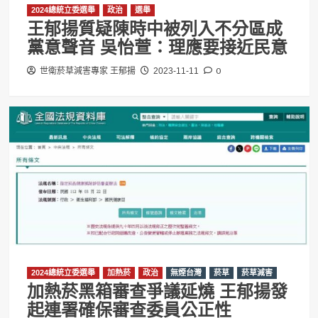
2024總統立委選舉
政治
選舉
王郁揚質疑陳時中被列入不分區成
黨意聲音 吳怡萱：理應要接近民意
0
世衛菸草減害專家 王郁揚
2023-11-11
2024總統立委選舉
加熱菸
政治
無煙台灣
菸草
菸草減害
加熱菸黑箱審查爭議延燒 王郁揚發
起連署確保審查委員公正性