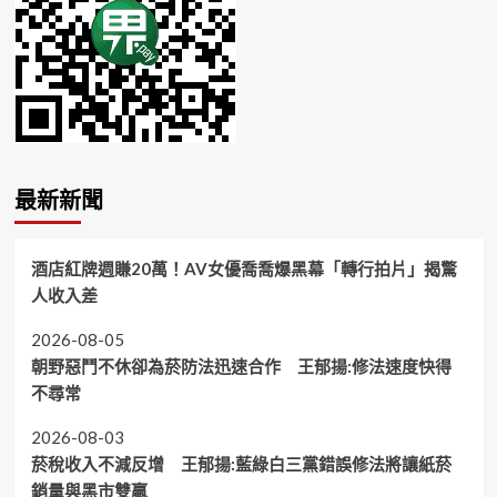
最新新聞
酒店紅牌週賺20萬！AV女優喬喬爆黑幕「轉行拍片」揭驚
人收入差
2026-08-05
朝野惡鬥不休卻為菸防法迅速合作 王郁揚:修法速度快得
不尋常
2026-08-03
菸稅收入不減反增 王郁揚:藍綠白三黨錯誤修法將讓紙菸
銷量與黑市雙贏