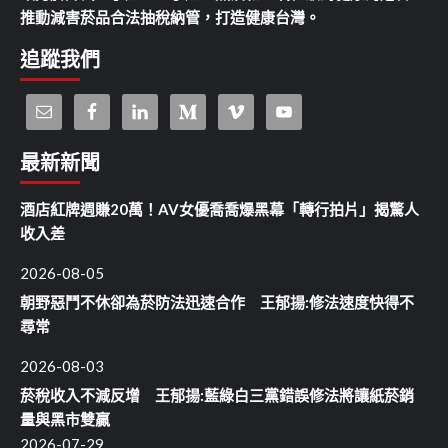
推動減害菸品合法抽稅納管，打造健康台灣。
追蹤我們
最新新聞
酒店紅牌週賺20萬！AV女優喬喬爆黑幕「轉行拍片」揭驚人
收入差
2026-08-05
朝野惡鬥不休卻為菸防法迅速合作 王郁揚:修法速度快得不
尋常
2026-08-03
菸稅收入不減反增 王郁揚:藍綠白三黨錯誤修法將讓紙菸銷
量與黑市雙贏
2026-07-29