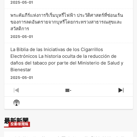
2025-05-01
พระคัมภีร์แห่งการริเริ่มบุหรี่ไฟฟ้า ประวัติศาสตร์ที่ซ่อนเร้น
ของการลดอันตรายจากบุหรี่โดยกระทรวงสาธารณสุขและ
สวัสดิการ
2025-05-01
La Biblia de las Iniciativas de los Cigarrillos
Electrónicos La historia oculta de la reducción de
daños del tabaco por parte del Ministerio de Salud y
Bienestar
2025-05-01
Previous
Show
Next
Episode
Episodes
Episo
Show
List
Podcast
Information
最新新聞
投書/新聞稿