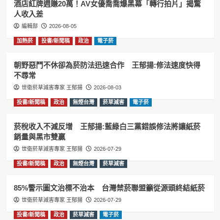
酒店紅牌週賺20萬！AV女優喬喬爆黑幕「轉行拍片」揭驚
人收入差
編輯部
2026-08-05
加熱菸
投書/新聞稿
政治
電子菸
朝野惡鬥不休卻為菸防法迅速合作 王郁揚:修法速度快得
不尋常
世衛菸草減害專家 王郁揚
2026-08-03
投書/新聞稿
政治
無煙台灣
菸草減害
電子菸
菸稅收入不減反增 王郁揚:藍綠白三黨錯誤修法將讓紙菸
銷量與黑市雙贏
世衛菸草減害專家 王郁揚
2026-07-29
投書/新聞稿
政治
無煙台灣
菸草減害
85%警示圖文治標不治本 台灣禁菸聯盟籲從源頭終結紙菸
世衛菸草減害專家 王郁揚
2026-07-29
投書/新聞稿
政治
菸草減害
電子菸