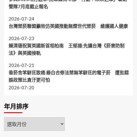
營隊7月底截止報名
2026-07-24
台灣禁菸聯盟籲效仿英國推動無煙世代禁菸 維護國人健康
2026-07-23
賴清德祝賀英國新首相柏南 王郁揚:先讓台灣《菸害防制
法》與英國接軌
2026-07-21
香菸含苯駢芘致癌 綠白合修法禁無苯駢芘的電子菸 遭批錯
誤政策比貪汙更可怕
2026-07-20
年月排序
年
月
排