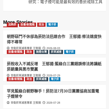
研究：電子煙可能是最有效的香菸戒除工具
More Stories
加熱菸
投書/新聞稿
政治
電子菸
朝野惡鬥不休卻為菸防法迅速合作 王郁揚:修法速度快
得不尋常
世衛菸草減害專家 王郁揚
2026-08-03
投書/新聞稿
政治
無煙台灣
菸草減害
電子菸
菸稅收入不減反增 王郁揚:藍綠白三黨錯誤修法將讓紙
菸銷量與黑市雙贏
世衛菸草減害專家 王郁揚
2026-07-29
投書/新聞稿
政治
菸草減害
電子菸
罕見藍綠白朝野聯手！菸防法7月30日黨團協商加重電
子煙禁令
世衛菸草減害專家 王郁揚
2026-07-28