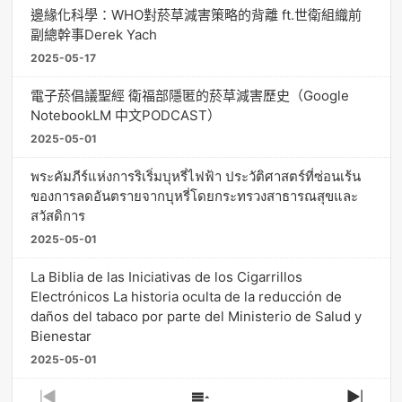
邊緣化科學：WHO對菸草減害策略的背離 ft.世衛組織前
副總幹事Derek Yach
2025-05-17
電子菸倡議聖經 衛福部隱匿的菸草減害歷史（Google
NotebookLM 中文PODCAST）
2025-05-01
พระคัมภีร์แห่งการริเริ่มบุหรี่ไฟฟ้า ประวัติศาสตร์ที่ซ่อนเร้น
ของการลดอันตรายจากบุหรี่โดยกระทรวงสาธารณสุขและ
สวัสดิการ
2025-05-01
La Biblia de las Iniciativas de los Cigarrillos
Electrónicos La historia oculta de la reducción de
daños del tabaco por parte del Ministerio de Salud y
Bienestar
2025-05-01