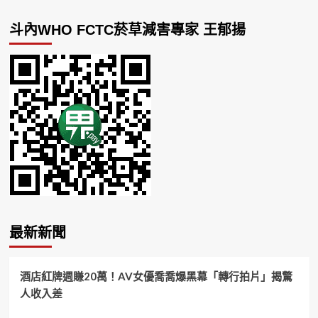
斗內WHO FCTC菸草減害專家 王郁揚
最新新聞
酒店紅牌週賺20萬！AV女優喬喬爆黑幕「轉行拍片」揭驚
人收入差