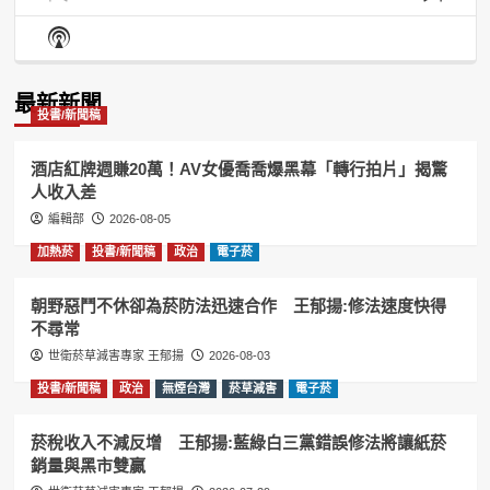
Previous
Show
Next
Episode
Episodes
Episo
Show
List
Podcast
Information
最新新聞
投書/新聞稿
酒店紅牌週賺20萬！AV女優喬喬爆黑幕「轉行拍片」揭驚
人收入差
編輯部
2026-08-05
加熱菸
投書/新聞稿
政治
電子菸
朝野惡鬥不休卻為菸防法迅速合作 王郁揚:修法速度快得
不尋常
世衛菸草減害專家 王郁揚
2026-08-03
投書/新聞稿
政治
無煙台灣
菸草減害
電子菸
菸稅收入不減反增 王郁揚:藍綠白三黨錯誤修法將讓紙菸
銷量與黑市雙贏