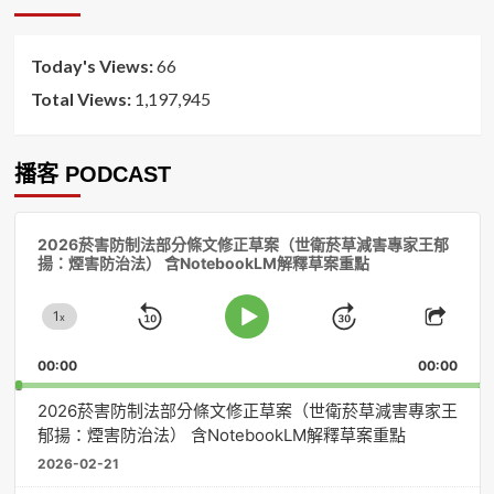
序
Today's Views:
66
Total Views:
1,197,945
播客 PODCAST
音
2026菸害防制法部分條文修正草案（世衛菸草減害專家王郁
訊
揚：煙害防治法） 含NotebookLM解釋草案重點
播
放
1
器
x
Skip
Jump
Change
Play
Shar
Playback
This
Pause
Backward
Forward
00:00
Rate
00:00
Episo
2026菸害防制法部分條文修正草案（世衛菸草減害專家王
郁揚：煙害防治法） 含NotebookLM解釋草案重點
2026-02-21