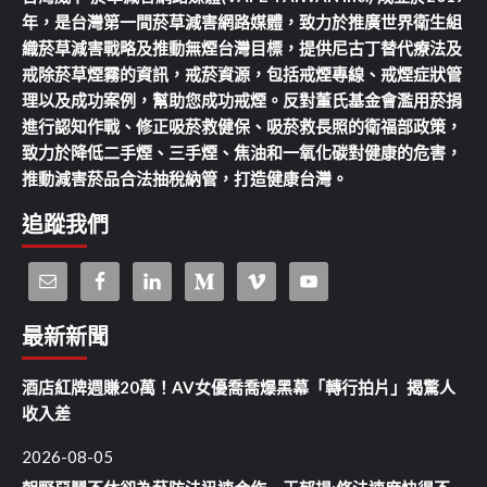
年，是台灣第一間菸草減害網路媒體，致力於推廣世界衛生組
織菸草減害戰略及推動無煙台灣目標，提供尼古丁替代療法及
戒除菸草煙霧的資訊，戒菸資源，包括戒煙專線、戒煙症狀管
理以及成功案例，幫助您成功戒煙。反對董氏基金會濫用菸捐
進行認知作戰、修正吸菸救健保、吸菸救長照的衛福部政策，
致力於降低二手煙、三手煙、焦油和一氧化碳對健康的危害，
推動減害菸品合法抽稅納管，打造健康台灣。
追蹤我們
最新新聞
酒店紅牌週賺20萬！AV女優喬喬爆黑幕「轉行拍片」揭驚人
收入差
2026-08-05