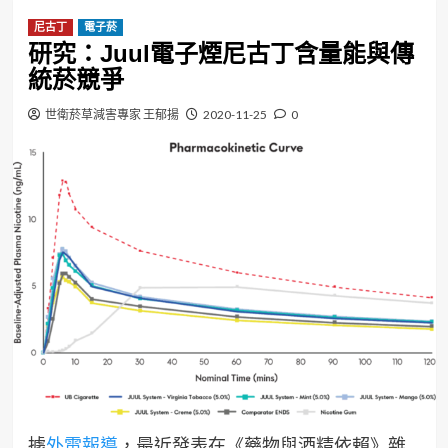
尼古丁
電子菸
研究：Juul電子煙尼古丁含量能與傳
統菸競爭
世衛菸草減害專家 王郁揚
2020-11-25
0
據
外電報導
，最近發表在《藥物與酒精依賴》雜