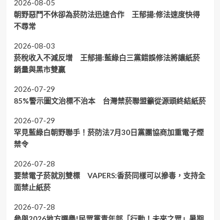
2026-08-05
朝野惡鬥不休卻為菸防法迅速合作 王郁揚:修法速度快得
不尋常
2026-08-03
菸稅收入不減反增 王郁揚:藍綠白三黨錯誤修法將讓紙菸
銷量與黑市雙贏
2026-07-29
85%警示圖文治標不治本 台灣禁菸聯盟籲從源頭終結紙菸
2026-07-29
罕見藍綠白朝野聯手！菸防法7月30日黨團協商加重電子煙
禁令
2026-07-28
要禁電子菸就別雙標 VAPERS:香菸同樣可以摻毒，支持全
面禁止紙菸
2026-07-28
參與2026地方選舉!民眾黨青年部「行動！未來之眾」暑期