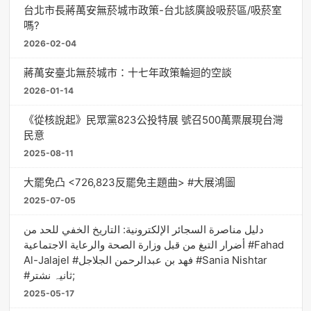
台北市長蔣萬安無菸城市政策-台北該廣設吸菸區/吸菸室
嗎?
2026-02-04
蔣萬安臺北無菸城市：十七年政策輪迴的空談
2026-01-14
《從核說起》民眾黨823公投特展 號召500萬票展現台灣
民意
2025-08-11
大罷免凸 <726,823反罷免主題曲> #大展鴻圖
2025-07-05
دليل مناصرة السجائر الإلكترونية: التاريخ الخفي للحد من
أضرار التبغ من قبل وزارة الصحة والرعاية الاجتماعية #Fahad
Al-Jalajel #فهد بن عبدالرحمن الجلاجل #Sania Nishtar
#ثانیہ نشتر;
2025-05-17