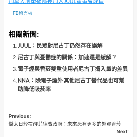
加拿大前衛福部長加入JUUL董事會成員
FB留言板
相關新聞:
JUUL：民眾對尼古丁仍然存在誤解
尼古丁與憂鬱症的關係：加速還是緩解？
電子煙與香菸雙重使用者尼古丁攝入量的差異
NNA：除電子煙外 其他尼古丁替代品也可幫
助降低吸菸率
Post
Previous:
傑太日煙提醒菲律賓政府：未來恐有更多的超買香菸
navigation
Next: