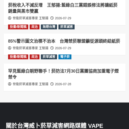
菸稅收入不減反增 王郁揚:藍綠白三黨錯誤修法將讓紙菸
銷量與黑市雙贏
世衛菸草減害專家 王郁揚
2026-07-29
投書/新聞稿
政治
無煙台灣
菸草減害
85%警示圖文治標不治本 台灣禁菸聯盟籲從源頭終結紙菸
世衛菸草減害專家 王郁揚
2026-07-29
投書/新聞稿
政治
菸草減害
電子菸
罕見藍綠白朝野聯手！菸防法7月30日黨團協商加重電子煙
禁令
世衛菸草減害專家 王郁揚
2026-07-28
關於台灣威卜菸草減害網路媒體 VAPE