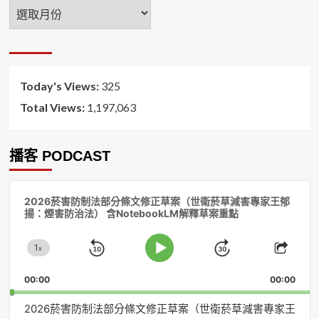
年
月
排
序
Today's Views:
325
Total Views:
1,197,063
播客 PODCAST
音
2026菸害防制法部分條文修正草案（世衛菸草減害專家王郁
訊
揚：煙害防治法） 含NotebookLM解釋草案重點
播
放
1
器
x
Skip
Jump
Change
Play
Shar
Playback
This
Pause
Backward
Forward
00:00
Rate
00:00
Episo
2026菸害防制法部分條文修正草案（世衛菸草減害專家王