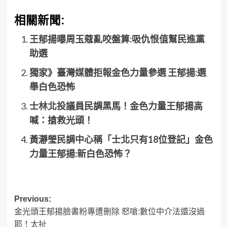
相關新聞:
王郁揚曝周玉蔻亂咬盤算:吸仇恨值幫民進黨
助選
獨家》臺灣媒體拒報金色力量參選 王郁揚:選
舉白色恐怖
士林北投議員民調黑馬！金色力量王郁揚高
喊：搶救光頭！
黃瀞瑩民調中心稱「士北只有18位登記」金色
力量王郁揚:新白色恐怖？
Post
Previous:
金光頭王郁揚臉書粉專遭刪除 怒嗆:數位中介法還沒過
navigation
耶！太扯