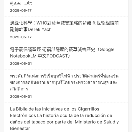
#ثانیہ نشتر;
2025-05-17
邊緣化科學：WHO對菸草減害策略的背離 ft.世衛組織前
副總幹事Derek Yach
2025-05-17
電子菸倡議聖經 衛福部隱匿的菸草減害歷史（Google
NotebookLM 中文PODCAST）
2025-05-01
พระคัมภีร์แห่งการริเริ่มบุหรี่ไฟฟ้า ประวัติศาสตร์ที่ซ่อนเร้น
ของการลดอันตรายจากบุหรี่โดยกระทรวงสาธารณสุขและ
สวัสดิการ
2025-05-01
La Biblia de las Iniciativas de los Cigarrillos
Electrónicos La historia oculta de la reducción de
daños del tabaco por parte del Ministerio de Salud y
Bienestar