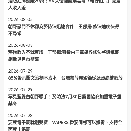
酒店紅牌週賺20萬！AV女優喬喬爆黑幕「轉行拍片」揭驚
人收入差
2026-08-05
朝野惡鬥不休卻為菸防法迅速合作 王郁揚:修法速度快得
不尋常
2026-08-03
菸稅收入不減反增 王郁揚:藍綠白三黨錯誤修法將讓紙菸
銷量與黑市雙贏
2026-07-29
85%警示圖文治標不治本 台灣禁菸聯盟籲從源頭終結紙菸
2026-07-29
罕見藍綠白朝野聯手！菸防法7月30日黨團協商加重電子煙
禁令
2026-07-28
要禁電子菸就別雙標 VAPERS:香菸同樣可以摻毒，支持全
面禁止紙菸