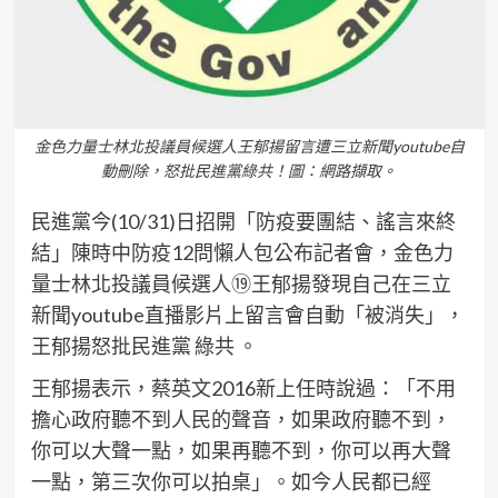
金色力量士林北投議員候選人王郁揚留言遭三立新聞youtube自
動刪除，怒批民進黨綠共！圖：網路擷取。
民進黨今(10/31)日招開「防疫要團結、謠言來終
結」陳時中防疫12問懶人包公布記者會，金色力
量士林北投議員候選人⑲王郁揚發現自己在三立
新聞youtube直播影片上留言會自動「被消失」，
王郁揚怒批民進黨 綠共 。
王郁揚表示，蔡英文2016新上任時說過：「不用
擔心政府聽不到人民的聲音，如果政府聽不到，
你可以大聲一點，如果再聽不到，你可以再大聲
一點，第三次你可以拍桌」。如今人民都已經