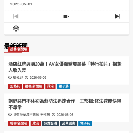
2025-05-01
Previous
Show
Next
Episode
Episodes
Episo
Show
List
Podcast
Information
最新新聞
投書/新聞稿
酒店紅牌週賺20萬！AV女優喬喬爆黑幕「轉行拍片」揭驚
人收入差
編輯部
2026-08-05
加熱菸
投書/新聞稿
政治
電子菸
朝野惡鬥不休卻為菸防法迅速合作 王郁揚:修法速度快得
不尋常
世衛菸草減害專家 王郁揚
2026-08-03
投書/新聞稿
政治
無煙台灣
菸草減害
電子菸