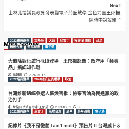
Next:
士林北投議員政見發表變電子菸圈教學 金色力量王郁揚:
陳時中說謊騙子
2022議員選舉
加熱菸
大麻
尼古丁
投書/新聞稿
政治
More Stories
無煙台灣
菸草減害
電子菸
大麻除罪化遊行4/18登場 王郁揚怒轟：政府用「類毒
品」搞認知作戰
編輯部
2026-04-17
2022議員選舉
2024總統立委選舉
政治
台灣維新總統參選人蘇煥智批：檢察官淪為民進黨的政
治打手
世衛菸草減害專家 王郁揚
2023-06-03
0
2022議員選舉
尼古丁
無煙台灣
菸草
菸草減害
電子菸
紀錄片《我不是黴菌 I ain’t mold》預告片 ft.台灣威卜＆