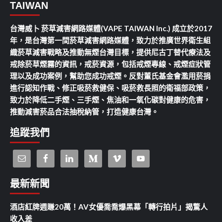
TAIWAN
台灣威卜 菸草減害網路媒體(VAPE TAIWAN Inc.) 成立於2017
年，是台灣第一間菸草減害網路媒體，致力於推廣世界衛生組
織菸草減害戰略及推動無煙台灣目標，提供尼古丁替代療法及
戒除菸草煙霧的資訊，戒菸資源，包括戒煙專線、戒煙症狀管
理以及成功案例，幫助您成功戒煙。反對董氏基金會濫用菸捐
進行認知作戰、修正吸菸救健保、吸菸救長照的衛福部政策，
致力於降低二手煙、三手煙、焦油和一氧化碳對健康的危害，
推動減害菸品合法抽稅納管，打造健康台灣。
追蹤我們
最新新聞
酒店紅牌週賺20萬！AV女優喬喬爆黑幕「轉行拍片」揭驚人
收入差