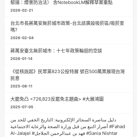
郁揚：煙害防治法） 含NotebookLM解釋草案重點
2026-02-21
台北市長蔣萬安無菸城市政策-台北該廣設吸菸區/吸菸室
嗎?
2026-02-04
蔣萬安臺北無菸城市：十七年政策輪迴的空談
2026-01-14
《從核說起》民眾黨823公投特展 號召500萬票展現台灣
民意
2025-08-11
大罷免凸 <726,823反罷免主題曲> #大展鴻圖
2025-07-05
دليل مناصرة السجائر الإلكترونية: التاريخ الخفي للحد من
أضرار التبغ من قبل وزارة الصحة والرعاية الاجتماعية #Fahad
Al-Jalajel #فهد بن عبدالرحمن الجلاجل #Sania Nishtar