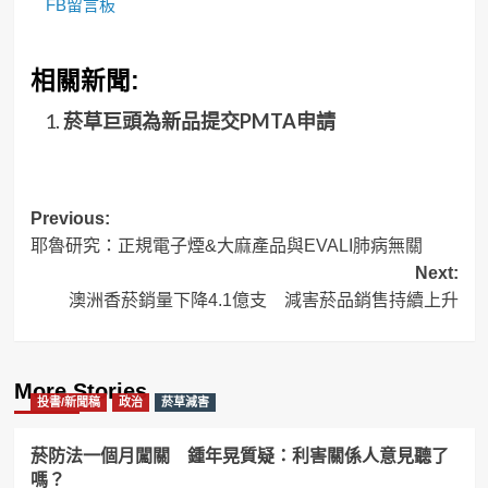
FB留言板
相關新聞:
菸草巨頭為新品提交PMTA申請
Post
Previous:
耶魯研究：正規電子煙&大麻產品與EVALI肺病無關
navigation
Next:
澳洲香菸銷量下降4.1億支 減害菸品銷售持續上升
More Stories
投書/新聞稿
政治
菸草減害
菸防法一個月闖關 鍾年晃質疑：利害關係人意見聽了
嗎？