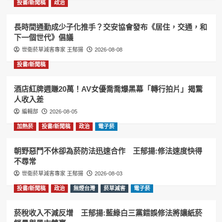
投書/新聞稿
政治
長時間通勤成少子化推手？交安協會發布《居住，交通，和
下一個世代》倡議
世衛菸草減害專家 王郁揚
2026-08-08
投書/新聞稿
酒店紅牌週賺20萬！AV女優喬喬爆黑幕「轉行拍片」揭驚
人收入差
編輯部
2026-08-05
加熱菸
投書/新聞稿
政治
電子菸
朝野惡鬥不休卻為菸防法迅速合作 王郁揚:修法速度快得
不尋常
世衛菸草減害專家 王郁揚
2026-08-03
投書/新聞稿
政治
無煙台灣
菸草減害
電子菸
菸稅收入不減反增 王郁揚:藍綠白三黨錯誤修法將讓紙菸