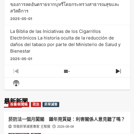
ของการลดอันตรายจากบุหรี่โดยกระทรวงสาธารณสุขและ
สวัสดิการ
2025-05-01
La Biblia de las Iniciativas de los Cigarrillos
Electrónicos La historia oculta de la reducción de
daños del tabaco por parte del Ministerio de Salud y
Bienestar
2025-05-01
Previous
Show
Next
Episode
Episodes
Episo
Show
List
Podcast
Information
最新新聞
投書/新聞稿
政治
菸草減害
菸防法一個月闖關 鍾年晃質疑：利害關係人意見聽了嗎？
世衛菸草減害專家 王郁揚
2026-08-08