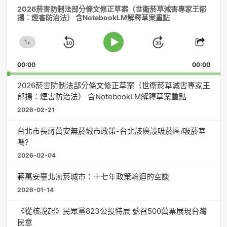
2026菸害防制法部分條文修正草案（世衛菸草減害專家王郁
訊
揚：煙害防治法） 含NotebookLM解釋草案重點
播
放
1
器
x
Skip
Jump
Change
Play
Shar
Playback
This
Pause
Backward
Forward
00:00
Rate
00:00
Episo
2026菸害防制法部分條文修正草案（世衛菸草減害專家王
郁揚：煙害防治法） 含NotebookLM解釋草案重點
2026-02-21
台北市長蔣萬安無菸城市政策-台北該廣設吸菸區/吸菸室
嗎?
2026-02-04
蔣萬安臺北無菸城市：十七年政策輪迴的空談
2026-01-14
《從核說起》民眾黨823公投特展 號召500萬票展現台灣
民意