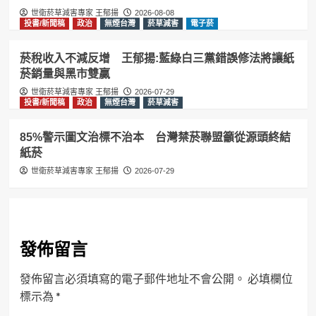
世衛菸草減害專家 王郁揚
2026-08-08
投書/新聞稿
政治
無煙台灣
菸草減害
電子菸
菸稅收入不減反增 王郁揚:藍綠白三黨錯誤修法將讓紙
菸銷量與黑市雙贏
世衛菸草減害專家 王郁揚
2026-07-29
投書/新聞稿
政治
無煙台灣
菸草減害
85%警示圖文治標不治本 台灣禁菸聯盟籲從源頭終結
紙菸
世衛菸草減害專家 王郁揚
2026-07-29
發佈留言
發佈留言必須填寫的電子郵件地址不會公開。
必填欄位
標示為
*