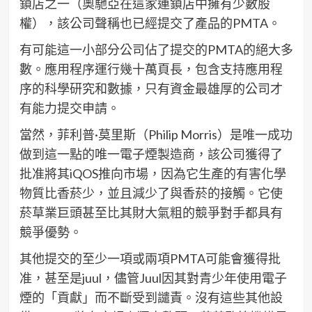
鎖店之一（奧馳亞在這家連鎖店中擁有少數股
權），該公司聲稱也已經提交了產品的PMTA。
有可能這一小部分公司佔了提交的PMTA的絕大多
數。應用程序運行幾十萬頁長，包含支持應用程
序的科學研究和數據，只有資金最雄厚的公司才
有能力提交申請。
當然，菲利普·莫里斯（Philip Morris）是唯一成功
做到這一點的唯一電子煙製造商，該公司獲得了
批准將其iQOS推向市場，因為它生產的有害化學
物質比香菸少，並且減少了與香菸的接觸。它使
菸草業巨頭甚至比其財大氣粗的競爭對手都具有
競爭優勢。
其他提交的至少一項或兩項PMTA可能會獲得批
准，甚至是juul，儘管Juul因其對青少年使用電子
煙的「貢獻」而不斷受到譴責。沒有這些其他設