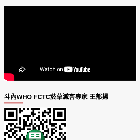
斗內WHO FCTC菸草減害專家 王郁揚