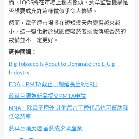
備，IQOS將在市場上獨占鰲頭，菸草監管機構是
否想要或允許這樣做似乎令人懷疑。
然而，電子煙市場將在短短幾天內變得越來越
小，這一變化對於試圖使吸菸者擺脫傳統香菸的
戒備並不一定更好。
延伸閱讀：
Big Tobacco Is About to Dominate the E-Cig
Industry
FDA：PMTA截止日期延長至9月9日
菸草巨頭為新品提交PMTA申請
NNA：除電子煙外 其他尼古丁替代品也可幫助降
低吸菸率
菸草巨頭反煙 香菸成夕陽產業