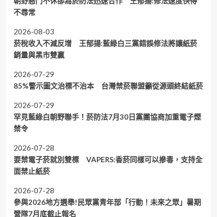
朝野惡鬥不休卻為菸防法迅速合作 王郁揚:修法速度快得
不尋常
2026-08-03
菸稅收入不減反增 王郁揚:藍綠白三黨錯誤修法將讓紙菸
銷量與黑市雙贏
2026-07-29
85%警示圖文治標不治本 台灣禁菸聯盟籲從源頭終結紙菸
2026-07-29
罕見藍綠白朝野聯手！菸防法7月30日黨團協商加重電子煙
禁令
2026-07-28
要禁電子菸就別雙標 VAPERS:香菸同樣可以摻毒，支持全
面禁止紙菸
2026-07-28
參與2026地方選舉!民眾黨青年部「行動！未來之眾」暑期
營隊7月底截止報名