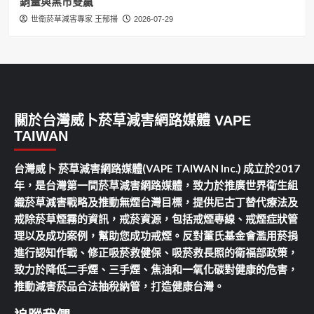
銷量與黑市雙贏
世衛菸草減害專家 王郁揚
2026-07-29
關於台灣威卜菸草減害網路媒體 VAPE
TAIWAN
台灣威卜 菸草減害網路媒體(VAPE TAIWAN Inc.) 成立於2017
年，是台灣第一間菸草減害網路媒體，致力於推廣世界衛生組
織菸草減害戰略及推動無煙台灣目標，提供尼古丁替代療法及
戒除菸草煙霧的資訊，戒菸資源，包括戒煙專線、戒煙症狀管
理以及成功案例，幫助您成功戒煙。反對董氏基金會濫用菸捐
進行認知作戰、修正吸菸救健保、吸菸救長照的衛福部政策，
致力於降低二手煙、三手煙、焦油和一氧化碳對健康的危害，
推動減害菸品合法抽稅納管，打造健康台灣。