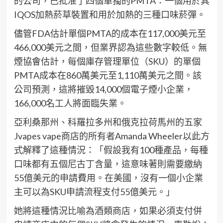
的公司，已批准了四個單獨的PMTA：一個用於其
IQOS加熱菸草裝置和用於加熱的三種口味菸彈。
儘管FDA估計單個PMTA的成本在117,000美元至
466,000美元之間，但業界認為這些數字較低。無
煙協會估計，每個庫存管理單位（SKU）的單個
PMTA成本在860萬美元至1,110萬美元之間。該
公司預測，這將摧毀14,000個電子煙小企業，
166,000名工人將面臨失業。
亞利桑那州、科羅拉多州和俄克拉荷馬州的五家
Jvapes vape商店的所有者Amanda Wheeler以此方
式解釋了這種情況：「假設我有100種產品，每種
口味都有五個尼古丁含量，這意味著則需要繳納
55億美元的申請費用。在美國，沒有一個小企業
主可以為SKU申請流程支付55億美元。」
她將這種情況比喻為酒類商店，如果必須支付併