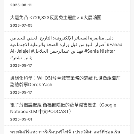
2025-08-11
大罷免凸 <726,823反罷免主題曲> #大展鴻圖
2025-07-05
دليل مناصرة السجائر الإلكترونية: التاريخ الخفي للحد من
أضرار التبغ من قبل وزارة الصحة والرعاية الاجتماعية #Fahad
Al-Jalajel #فهد بن عبدالرحمن الجلاجل #Sania Nishtar
#ثانیہ نشتر;
2025-05-17
邊緣化科學：WHO對菸草減害策略的背離 ft.世衛組織前
副總幹事Derek Yach
2025-05-17
電子菸倡議聖經 衛福部隱匿的菸草減害歷史（Google
NotebookLM 中文PODCAST）
2025-05-01
พระคัมภีร์แห่งการริเริ่มบุหรี่ไฟฟ้า ประวัติศาสตร์ที่ซ่อนเร้น