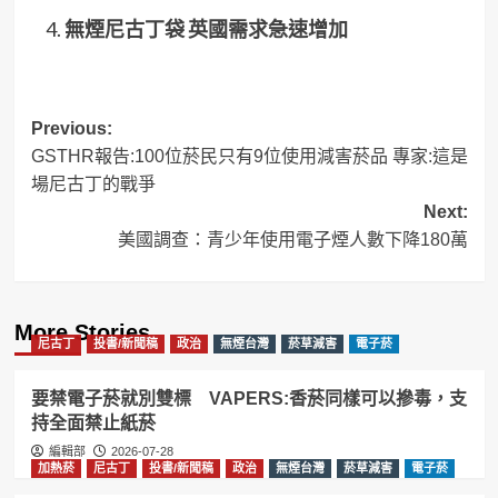
無煙尼古丁袋 英國需求急速增加
Post
Previous:
GSTHR報告:100位菸民只有9位使用減害菸品 專家:這是
navigation
場尼古丁的戰爭
Next:
美國調查：青少年使用電子煙人數下降180萬
More Stories
尼古丁
投書/新聞稿
政治
無煙台灣
菸草減害
電子菸
要禁電子菸就別雙標 VAPERS:香菸同樣可以摻毒，支
持全面禁止紙菸
編輯部
2026-07-28
加熱菸
尼古丁
投書/新聞稿
政治
無煙台灣
菸草減害
電子菸