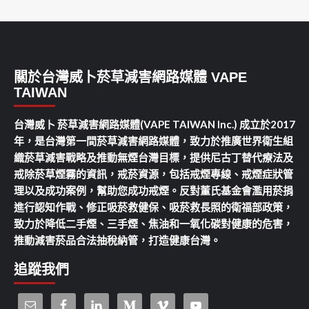
關於台灣威卜菸草減害網路媒體 VAPE
TAIWAN
台灣威卜 菸草減害網路媒體(VAPE TAIWAN Inc.) 成立於2017
年，是台灣第一間菸草減害網路媒體，致力於推廣世界衛生組
織菸草減害戰略及推動無煙台灣目標，提供尼古丁替代療法及
戒除菸草煙霧的資訊，戒菸資源，包括戒煙專線、戒煙症狀管
理以及成功案例，幫助您成功戒煙。反對董氏基金會濫用菸捐
進行認知作戰、修正吸菸救健保、吸菸救長照的衛福部政策，
致力於降低二手煙、三手煙、焦油和一氧化碳對健康的危害，
推動減害菸品合法抽稅納管，打造健康台灣。
追蹤我們