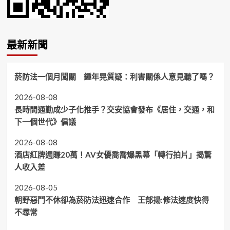
最新新聞
菸防法一個月闖關 鍾年晃質疑：利害關係人意見聽了嗎？
2026-08-08
長時間通勤成少子化推手？交安協會發布《居住，交通，和
下一個世代》倡議
2026-08-08
酒店紅牌週賺20萬！AV女優喬喬爆黑幕「轉行拍片」揭驚
人收入差
2026-08-05
朝野惡鬥不休卻為菸防法迅速合作 王郁揚:修法速度快得
不尋常