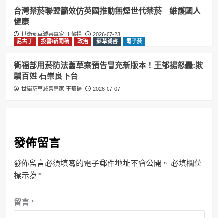
台灣禁菸聯盟籲效仿英國推動無煙世代禁菸 維護國人
健康
世衛菸草減害專家 王郁揚
2026-07-23
尼古丁
投書/新聞稿
政治
菸草減害
電子菸
衛福部用菸防法舊草案預告冒充新版本！王郁揚怒轟:欺
騙百姓 石崇良下台
世衛菸草減害專家 王郁揚
2026-07-07
發佈留言
發佈留言必須填寫的電子郵件地址不會公開。
必填欄位
標示為
*
留言
*