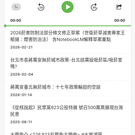
放
1
器
x
Skip
Jump
Change
Play
Shar
Playback
This
Pause
Backward
Forward
00:00
Rate
00:00
Episo
2026菸害防制法部分條文修正草案（世衛菸草減害專家王
郁揚：煙害防治法） 含NotebookLM解釋草案重點
2026-02-21
台北市長蔣萬安無菸城市政策-台北該廣設吸菸區/吸菸室
嗎?
2026-02-04
蔣萬安臺北無菸城市：十七年政策輪迴的空談
2026-01-14
《從核說起》民眾黨823公投特展 號召500萬票展現台灣
民意
2025-08-11
大罷免凸 <726,823反罷免主題曲> #大展鴻圖