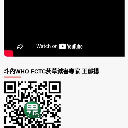
斗內WHO FCTC菸草減害專家 王郁揚