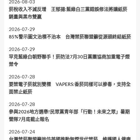
2026-08-03
菸稅收入不減反增 王郁揚:藍綠白三黨錯誤修法將讓紙菸
銷量與黑市雙贏
2026-07-29
85%警示圖文治標不治本 台灣禁菸聯盟籲從源頭終結紙菸
2026-07-29
罕見藍綠白朝野聯手！菸防法7月30日黨團協商加重電子煙
禁令
2026-07-28
要禁電子菸就別雙標 VAPERS:香菸同樣可以摻毒，支持全
面禁止紙菸
2026-07-28
參與2026地方選舉!民眾黨青年部「行動！未來之眾」暑期
營隊7月底截止報名
2026-07-24
台灣禁菸聯盟籲效仿英國推動無煙世代禁菸 維護國人健康