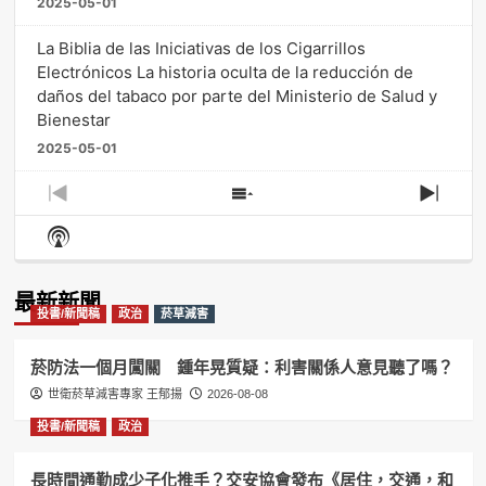
2025-05-01
La Biblia de las Iniciativas de los Cigarrillos
Electrónicos La historia oculta de la reducción de
daños del tabaco por parte del Ministerio de Salud y
Bienestar
2025-05-01
Previous
Show
Next
Episode
Episodes
Episo
Show
List
Podcast
Information
最新新聞
投書/新聞稿
政治
菸草減害
菸防法一個月闖關 鍾年晃質疑：利害關係人意見聽了嗎？
世衛菸草減害專家 王郁揚
2026-08-08
投書/新聞稿
政治
長時間通勤成少子化推手？交安協會發布《居住，交通，和