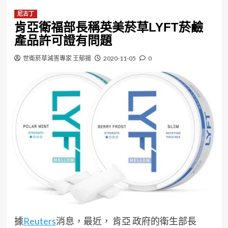
尼古丁
肯亞衛福部長稱英美菸草LYFT菸鹼
產品許可證有問題
世衛菸草減害專家 王郁揚
2020-11-05
0
據
Reuters
消息，最近， 肯亞 政府的衛生部長