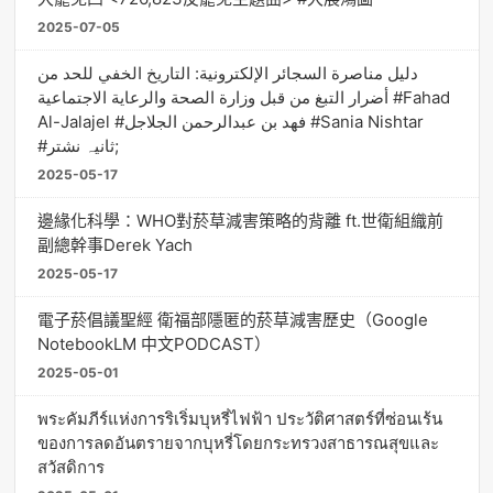
2025-07-05
دليل مناصرة السجائر الإلكترونية: التاريخ الخفي للحد من
أضرار التبغ من قبل وزارة الصحة والرعاية الاجتماعية #Fahad
Al-Jalajel #فهد بن عبدالرحمن الجلاجل #Sania Nishtar
#ثانیہ نشتر;
2025-05-17
邊緣化科學：WHO對菸草減害策略的背離 ft.世衛組織前
副總幹事Derek Yach
2025-05-17
電子菸倡議聖經 衛福部隱匿的菸草減害歷史（Google
NotebookLM 中文PODCAST）
2025-05-01
พระคัมภีร์แห่งการริเริ่มบุหรี่ไฟฟ้า ประวัติศาสตร์ที่ซ่อนเร้น
ของการลดอันตรายจากบุหรี่โดยกระทรวงสาธารณสุขและ
สวัสดิการ