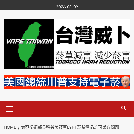
Skip
2026-08-09
to
content
Primary
Menu
HOME
肯亞衛福部長稱英美菸草LYFT菸鹼產品許可證有問題