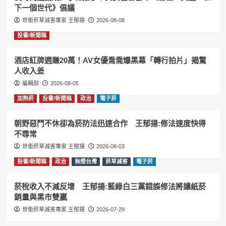
下一個世代》倡議
世衛菸草減害專家 王郁揚
2026-08-08
投書/新聞稿
酒店紅牌週賺20萬！AV女優喬喬爆黑幕「轉行拍片」揭驚
人收入差
編輯部
2026-08-05
加熱菸
投書/新聞稿
政治
電子菸
朝野惡鬥不休卻為菸防法迅速合作 王郁揚:修法速度快得
不尋常
世衛菸草減害專家 王郁揚
2026-08-03
投書/新聞稿
政治
無煙台灣
菸草減害
電子菸
菸稅收入不減反增 王郁揚:藍綠白三黨錯誤修法將讓紙菸
銷量與黑市雙贏
世衛菸草減害專家 王郁揚
2026-07-29