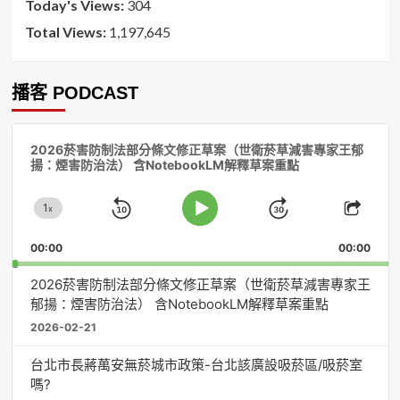
Today's Views:
304
Total Views:
1,197,645
播客 PODCAST
音
2026菸害防制法部分條文修正草案（世衛菸草減害專家王郁
訊
揚：煙害防治法） 含NotebookLM解釋草案重點
播
放
1
器
x
Skip
Jump
Change
Play
Shar
Playback
This
Pause
Backward
Forward
00:00
Rate
00:00
Episo
2026菸害防制法部分條文修正草案（世衛菸草減害專家王
郁揚：煙害防治法） 含NotebookLM解釋草案重點
2026-02-21
台北市長蔣萬安無菸城市政策-台北該廣設吸菸區/吸菸室
嗎?