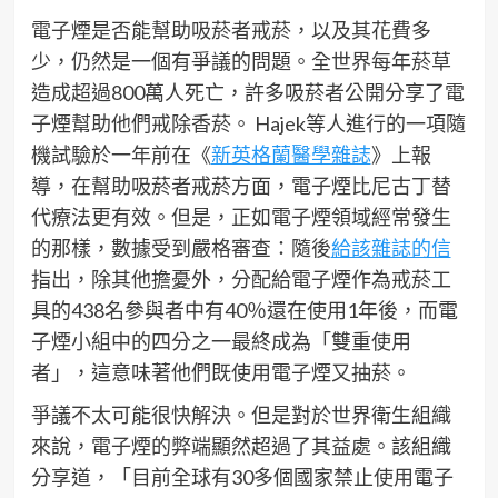
電子煙是否能幫助吸菸者戒菸，以及其花費多
少，仍然是一個有爭議的問題。全世界每年菸草
造成超過800萬人死亡，許多吸菸者公開分享了電
子煙幫助他們戒除香菸。 Hajek等人進行的一項隨
機試驗於一年前在《
新英格蘭醫學雜誌
》上報
導，在幫助吸菸者戒菸方面，電子煙比尼古丁替
代療法更有效。但是，正如電子煙領域經常發生
的那樣，數據受到嚴格審查：隨後
給該雜誌的信
指出，除其他擔憂外，分配給電子煙作為戒菸工
具的438名參與者中有40％還在使用1年後，而電
子煙小組中的四分之一最終成為「雙重使用
者」，這意味著他們既使用電子煙又抽菸。
爭議不太可能很快解決。但是對於世界衛生組織
來說，電子煙的弊端顯然超過了其益處。該組織
分享道，「目前全球有30多個國家禁止使用電子