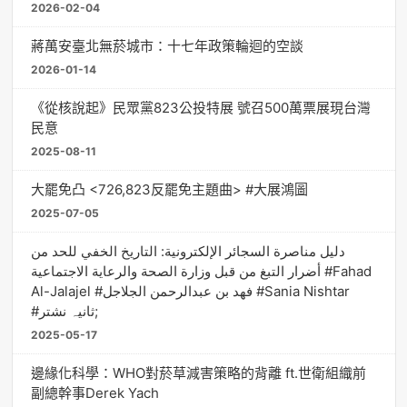
2026-02-04
蔣萬安臺北無菸城市：十七年政策輪迴的空談
2026-01-14
《從核說起》民眾黨823公投特展 號召500萬票展現台灣
民意
2025-08-11
大罷免凸 <726,823反罷免主題曲> #大展鴻圖
2025-07-05
دليل مناصرة السجائر الإلكترونية: التاريخ الخفي للحد من
أضرار التبغ من قبل وزارة الصحة والرعاية الاجتماعية #Fahad
Al-Jalajel #فهد بن عبدالرحمن الجلاجل #Sania Nishtar
#ثانیہ نشتر;
2025-05-17
邊緣化科學：WHO對菸草減害策略的背離 ft.世衛組織前
副總幹事Derek Yach