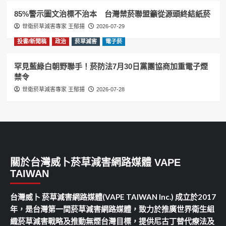
85%警示圖文治標不治本 台灣禁菸聯盟籲從源頭終結紙菸
世衛菸草減害專家 王郁揚
2026-07-29
投書/新聞稿
政治
菸草減害
電子菸
罕見藍綠白朝野聯手！菸防法7月30日黨團協商加重電子煙
禁令
世衛菸草減害專家 王郁揚
2026-07-28
關於台灣威卜菸草減害網路媒體 VAPE
TAIWAN
台灣威卜 菸草減害網路媒體(VAPE TAIWAN Inc.) 成立於2017
年，是台灣第一間菸草減害網路媒體，致力於推廣世界衛生組
織菸草減害戰略及推動無煙台灣目標，提供尼古丁替代療法及