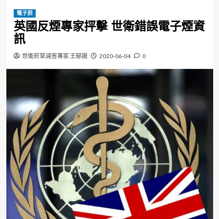
電子菸
英國反煙專家抨擊 世衛錯誤電子煙資
訊
世衛菸草減害專家 王郁揚
2020-06-04
0