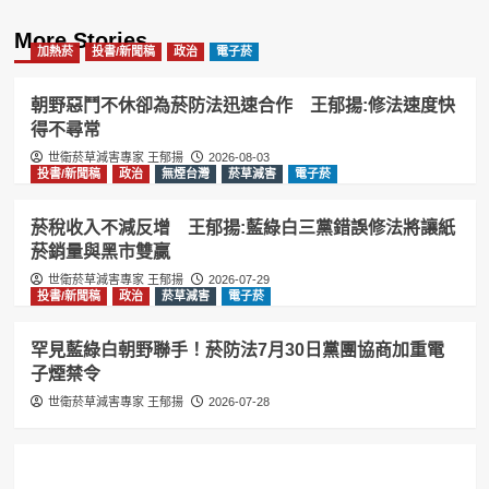
More Stories
加熱菸
投書/新聞稿
政治
電子菸
朝野惡鬥不休卻為菸防法迅速合作 王郁揚:修法速度快
得不尋常
世衛菸草減害專家 王郁揚
2026-08-03
投書/新聞稿
政治
無煙台灣
菸草減害
電子菸
菸稅收入不減反增 王郁揚:藍綠白三黨錯誤修法將讓紙
菸銷量與黑市雙贏
世衛菸草減害專家 王郁揚
2026-07-29
投書/新聞稿
政治
菸草減害
電子菸
罕見藍綠白朝野聯手！菸防法7月30日黨團協商加重電
子煙禁令
世衛菸草減害專家 王郁揚
2026-07-28