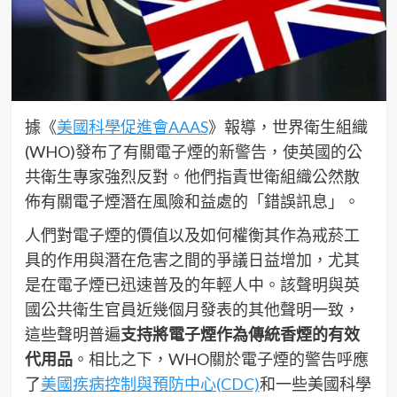
據《
美國科學促進會AAAS
》報導，世界衛生組織
(WHO)發布了有關電子煙的新警告，使英國的公
共衛生專家強烈反對。他們指責世衛組織公然散
佈有關電子煙潛在風險和益處的「錯誤訊息」。
人們對電子煙的價值以及如何權衡其作為戒菸工
具的作用與潛在危害之間的爭議日益增加，尤其
是在電子煙已迅速普及的年輕人中。該聲明與英
國公共衛生官員近幾個月發表的其他聲明一致，
這些聲明普遍
支持將電子煙作為傳統香煙的有效
代用品
。相比之下，WHO關於電子煙的警告呼應
了
美國疾病控制與預防中心(CDC)
和一些美國科學