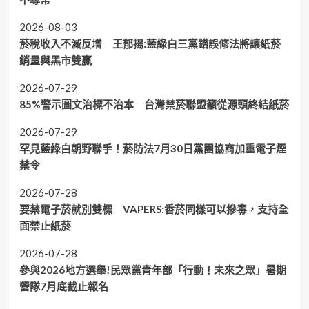
2026-08-03
菸稅收入不減反增 王郁揚:藍綠白三黨錯誤修法將讓紙菸
銷量與黑市雙贏
2026-07-29
85%警示圖文治標不治本 台灣禁菸聯盟籲從源頭終結紙菸
2026-07-29
罕見藍綠白朝野聯手！菸防法7月30日黨團協商加重電子煙
禁令
2026-07-28
要禁電子菸就別雙標 VAPERS:香菸同樣可以摻毒，支持全
面禁止紙菸
2026-07-28
參與2026地方選舉!民眾黨青年部「行動！未來之眾」暑期
營隊7月底截止報名