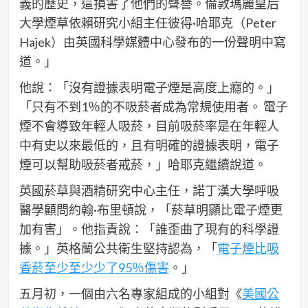
義的歷史，這損害了他們的聲譽。倫敦瑪麗皇后
大學煙草依賴研究小組主任彼得·哈耶克（Peter
Hajek）由英國科學媒體中心發布的一份聲明中寫
道。」
他說：「沒有證據表明電子煙是高度上癮的。」
「只有不到1％的不吸菸者成為常規使用者。 電子
煙不會導致年輕人吸菸，目前吸菸率是在年輕人
中有史以來最低的，且有明確的證據表明，電子
煙可以幫助吸菸者戒菸，」哈耶克繼續說道。
英國菸草與酒精研究中心主任，諾丁漢大學呼吸
醫學顧問約翰·布里頓說，「菸草明顯比電子煙更
加有害」。他指責說：「誰歪曲了現有的科學證
據。」英格蘭公共衛生堅持認為，「
電子煙比吸
香菸至少至少少了95％傷害
。」
五月初，一個由六名專家組成的小組對《
美國公