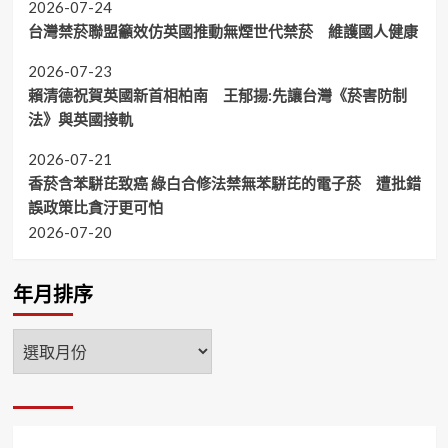
2026-07-24
台灣禁菸聯盟籲效仿英國推動無煙世代禁菸 維護國人健康
2026-07-23
賴清德祝賀英國新首相柏南 王郁揚:先讓台灣《菸害防制
法》與英國接軌
2026-07-21
香菸含苯駢芘致癌 綠白合修法禁無苯駢芘的電子菸 遭批錯
誤政策比貪汙更可怕
2026-07-20
年月排序
年
月
排
序