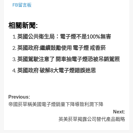
FB留言板
相關新聞:
英國公共衛生局：電子煙不是100%無害
英國政府:繼續鼓勵使用 電子煙 戒香菸
英國駕駛注意了 開車抽電子煙恐被吊銷駕照
英國政府 破解8大電子煙錯誤迷思
Post
Previous:
帝國菸草稱美國電子煙銷量下降導致利潤下降
navigation
Next:
英美菸草揭露公司替代產品戰略