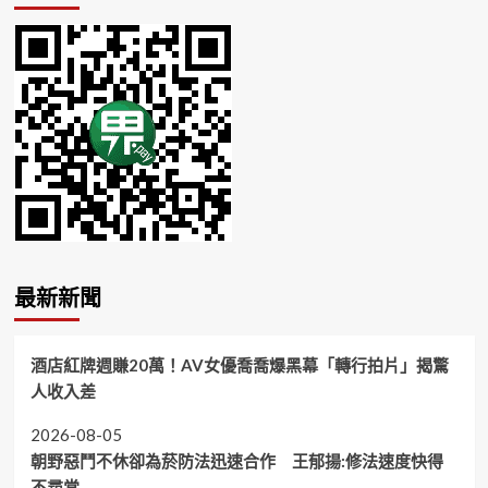
最新新聞
酒店紅牌週賺20萬！AV女優喬喬爆黑幕「轉行拍片」揭驚
人收入差
2026-08-05
朝野惡鬥不休卻為菸防法迅速合作 王郁揚:修法速度快得
不尋常