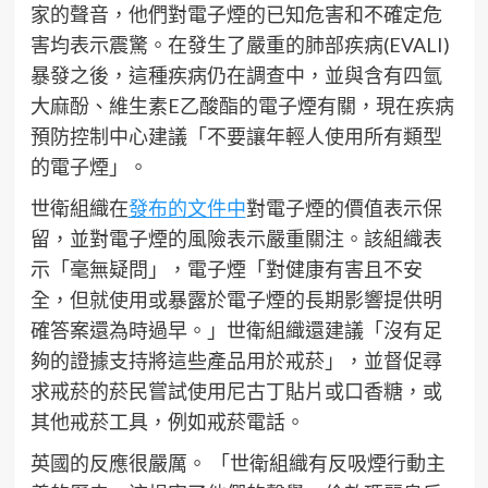
家的聲音，他們對電子煙的已知危害和不確定危
害均表示震驚。在發生了嚴重的肺部疾病(EVALI)
暴發之後，這種疾病仍在調查中，並與含有四氫
大麻酚、維生素E乙酸酯的電子煙有關，現在疾病
預防控制中心建議「不要讓年輕人使用所有類型
的電子煙」。
世衛組織在
發布的文件中
對電子煙的價值表示保
留，並對電子煙的風險表示嚴重關注。該組織表
示「毫無疑問」，電子煙「對健康有害且不安
全，但就使用或暴露於電子煙的長期影響提供明
確答案還為時過早。」世衛組織還建議「沒有足
夠的證據支持將這些產品用於戒菸」，並督促尋
求戒菸的菸民嘗試使用尼古丁貼片或口香糖，或
其他戒菸工具，例如戒菸電話。
英國的反應很嚴厲。 「世衛組織有反吸煙行動主