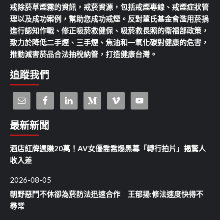
戒除菸草煙霧的資訊，戒菸資源，包括戒煙專線、戒煙症狀管
理以及成功案例，幫助您成功戒煙。反對董氏基金會濫用菸捐
進行認知作戰、修正吸菸救健保、吸菸救長照的衛福部政策，
致力於降低二手煙、三手煙、焦油和一氧化碳對健康的危害，
推動減害菸品合法抽稅納管，打造健康台灣。
追蹤我們
最新新聞
酒店紅牌週賺20萬！AV女優喬喬爆黑幕「轉行拍片」揭驚人
收入差
2026-08-05
朝野惡鬥不休卻為菸防法迅速合作 王郁揚:修法速度快得不
尋常