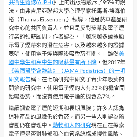
共衛生雜誌(AJPH)
》上的出版物駁斥了95％的說
法，由弗吉尼亞聯邦大學心理學家托馬斯·埃森伯
格（Thomas Eissenberg）領導，他是菸草產品研
究中心的共同負責人，並且是反對菸草和電子煙
行業的領薪顧問，作者認為，「越來越多證據顯
示電子煙帶來的潛在危害，以及越來越多的證據
表明，使用電子煙與隨後吸香菸有關。」雖然
美
國中學生和高中生的吸菸量有所下降
，但2017年
《美國醫學會雜誌》（JAMA Pediatrics）的一項
研究報告
稱，在七項研究中研究了青少年吸菸的
開始的研究中，使用電子煙的人有23％的機會開
始吸香菸，而沒有使用電子煙的機會為7％。
繼續調查電子煙的短期和長期風險；許多人認為
這種產品的風險低於香菸，而另一些人則認為陪
審團仍在審理中。
動物和人的研究
現在正在探索
電子煙是否對肺部和心血管系統構成慢性風險。