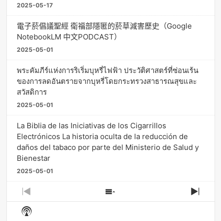
2025-05-17
電子菸倡議聖經 衛福部隱匿的菸草減害歷史（Google
NotebookLM 中文PODCAST）
2025-05-01
พระคัมภีร์แห่งการริเริ่มบุหรี่ไฟฟ้า ประวัติศาสตร์ที่ซ่อนเร้น
ของการลดอันตรายจากบุหรี่โดยกระทรวงสาธารณสุขและ
สวัสดิการ
2025-05-01
La Biblia de las Iniciativas de los Cigarrillos
Electrónicos La historia oculta de la reducción de
daños del tabaco por parte del Ministerio de Salud y
Bienestar
2025-05-01
Previous
Show
Next
Episode
Episodes
Episo
Show
List
Podcast