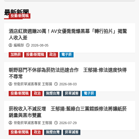
Information
最新新聞
投書/新聞稿
酒店紅牌週賺20萬！AV女優喬喬爆黑幕「轉行拍片」揭驚
人收入差
編輯部
2026-08-05
加熱菸
投書/新聞稿
政治
電子菸
朝野惡鬥不休卻為菸防法迅速合作 王郁揚:修法速度快得
不尋常
世衛菸草減害專家 王郁揚
2026-08-03
投書/新聞稿
政治
無煙台灣
菸草減害
電子菸
菸稅收入不減反增 王郁揚:藍綠白三黨錯誤修法將讓紙菸
銷量與黑市雙贏
世衛菸草減害專家 王郁揚
2026-07-29
投書/新聞稿
政治
無煙台灣
菸草減害