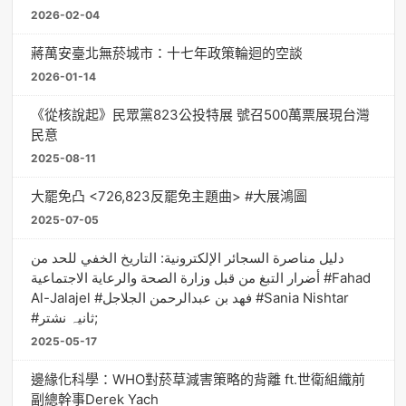
2026-02-04
蔣萬安臺北無菸城市：十七年政策輪迴的空談
2026-01-14
《從核說起》民眾黨823公投特展 號召500萬票展現台灣
民意
2025-08-11
大罷免凸 <726,823反罷免主題曲> #大展鴻圖
2025-07-05
دليل مناصرة السجائر الإلكترونية: التاريخ الخفي للحد من
أضرار التبغ من قبل وزارة الصحة والرعاية الاجتماعية #Fahad
Al-Jalajel #فهد بن عبدالرحمن الجلاجل #Sania Nishtar
#ثانیہ نشتر;
2025-05-17
邊緣化科學：WHO對菸草減害策略的背離 ft.世衛組織前
副總幹事Derek Yach