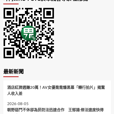
最新新聞
酒店紅牌週賺20萬！AV女優喬喬爆黑幕「轉行拍片」揭驚
人收入差
2026-08-05
朝野惡鬥不休卻為菸防法迅速合作 王郁揚:修法速度快得