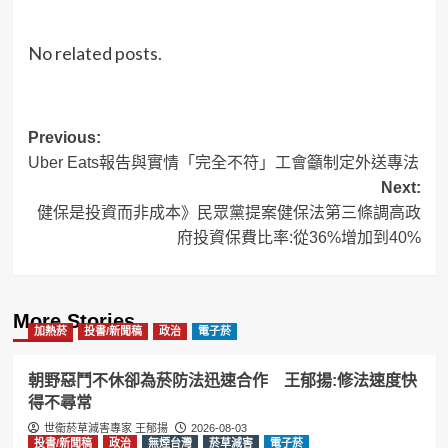
No related posts.
Post
Previous:
Uber Eats報告與實情「完全不符」工會籲制定外送專法
navigation
Next:
健保是投資而非成本》民眾黨提案健保法第三條調高政
府投資保費比率:從36%增加到40%
More Stories
加熱菸
投書/新聞稿
政治
電子菸
朝野惡鬥不休卻為菸防法迅速合作 王郁揚:修法速度快
得不尋常
世衛菸草減害專家 王郁揚
2026-08-03
投書/新聞稿
政治
無煙台灣
菸草減害
電子菸