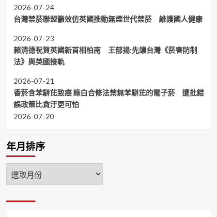
2026-07-24
台灣禁菸聯盟籲效仿英國推動無煙世代禁菸 維護國人健康
2026-07-23
賴清德祝賀英國新首相柏南 王郁揚:先讓台灣《菸害防制
法》與英國接軌
2026-07-21
香菸含苯駢芘致癌 綠白合修法禁無苯駢芘的電子菸 遭批錯
誤政策比貪汙更可怕
2026-07-20
年月排序
年
月
排
序