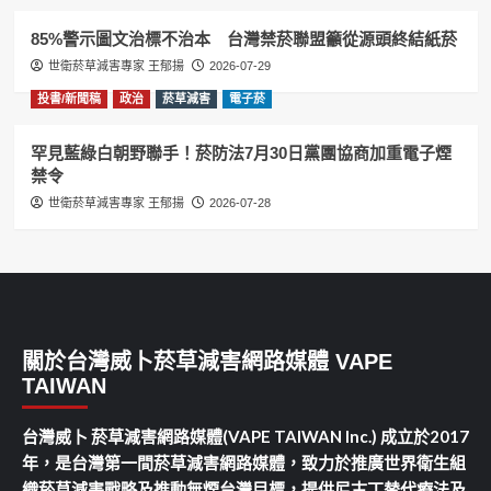
85%警示圖文治標不治本 台灣禁菸聯盟籲從源頭終結紙菸
世衛菸草減害專家 王郁揚
2026-07-29
投書/新聞稿
政治
菸草減害
電子菸
罕見藍綠白朝野聯手！菸防法7月30日黨團協商加重電子煙
禁令
世衛菸草減害專家 王郁揚
2026-07-28
關於台灣威卜菸草減害網路媒體 VAPE
TAIWAN
台灣威卜 菸草減害網路媒體(VAPE TAIWAN Inc.) 成立於2017
年，是台灣第一間菸草減害網路媒體，致力於推廣世界衛生組
織菸草減害戰略及推動無煙台灣目標，提供尼古丁替代療法及