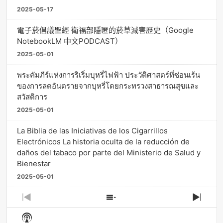
2025-05-17
電子菸倡議聖經 衛福部隱匿的菸草減害歷史（Google
NotebookLM 中文PODCAST）
2025-05-01
พระคัมภีร์แห่งการริเริ่มบุหรี่ไฟฟ้า ประวัติศาสตร์ที่ซ่อนเร้น
ของการลดอันตรายจากบุหรี่โดยกระทรวงสาธารณสุขและ
สวัสดิการ
2025-05-01
La Biblia de las Iniciativas de los Cigarrillos
Electrónicos La historia oculta de la reducción de
daños del tabaco por parte del Ministerio de Salud y
Bienestar
2025-05-01
Previous
Show
Next
Episode
Episodes
Episo
Show
List