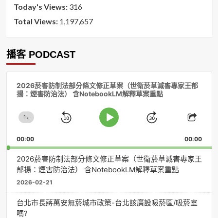
Today's Views:
316
Total Views:
1,197,657
播客 PODCAST
音
2026菸害防制法部分條文修正草案（世衛菸草減害專家王郁
訊
揚：煙害防治法） 含NotebookLM解釋草案重點
播
放
1
器
x
Skip
Jump
Change
Play
Shar
Playback
This
Pause
Backward
Forward
00:00
Rate
00:00
Episo
2026菸害防制法部分條文修正草案（世衛菸草減害專家王
郁揚：煙害防治法） 含NotebookLM解釋草案重點
2026-02-21
台北市長蔣萬安無菸城市政策-台北該廣設吸菸區/吸菸室
嗎?