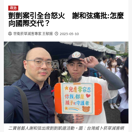
政治
剴剴案引全台怒火 謝和弦痛批:怎麼
向國際交代？
世衛菸草減害專家 王郁揚
2025-05-10
二寶爸藝人謝和弦出席剴剴凱道活動。圖：台灣威卜菸草減害網