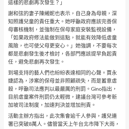
這樣的悲劇再次發生？」
謝和弦的妻子陳緗妮也表示，自己身為母親，深
知照護兒童的責任重大。她呼籲政府應該完善保
母審核機制，並強制在保母家庭安裝監視設備，
「如果政府修法能做到這點，就能有效降低虐童
風險，也可使父母更安心。」她強調，不要每次
都是悲劇發生後才檢討，各部門應該提早負起責
任，避免悲劇再次發生。
到場支持的藝人們也紛紛表達相同的心聲。賈永
婕認為，涉案的保母並非照顧疏失，而是蓄意虐
殺，呼籲司法應判以最嚴厲的刑罰。Gino指出，
目前虐童案件刑罰仍太輕微，建議台灣可參考新
加坡司法制度，加速判決並增加刑責。
活動主辦方指出，此次集會逾千人參與，護兒連
署已突破8萬人。儘管當天上午台北市降下大雨，