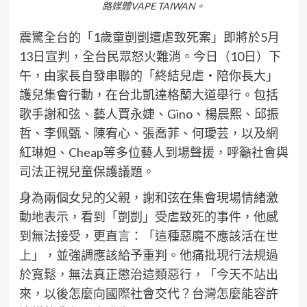
路媒體VAPE TAIWAN。
震驚全台的「1歲童剴剴遭虐致死案」即將於5月
13日宣判，全台民眾怒火難消。今日（10日）下
午，由家長自發串聯的「終結兒虐・陪你長大」
護兒集會行動，在台北凱達格蘭大道舉行。包括
歌手謝和弦、藝人賈永婕、Gino、楊晨熙、邱振
哲、李佩甄、陳宥心、張喬菲、何璦芸，以及網
紅琳妲、Cheap等多位藝人到場聲援，呼籲社會與
司法正視兒童保護議題。
身為兩個女兒的父親，謝和弦在集會現場情緒激
動地表示，看到「剴剴」受虐致死的事件，他感
到無法接受，更直言：「這種惡魔不應該活在世
上」，並強調應該給予重判。他痛批現行法規過
於寬鬆，無法真正懲治這類惡行，「今天不站出
來，以後怎麼向國際社會交代？台灣怎麼能容許