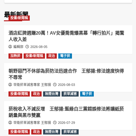
Podcast
Information
最新新聞
投書/新聞稿
酒店紅牌週賺20萬！AV女優喬喬爆黑幕「轉行拍片」揭驚
人收入差
編輯部
2026-08-05
加熱菸
投書/新聞稿
政治
電子菸
朝野惡鬥不休卻為菸防法迅速合作 王郁揚:修法速度快得
不尋常
世衛菸草減害專家 王郁揚
2026-08-03
投書/新聞稿
政治
無煙台灣
菸草減害
電子菸
菸稅收入不減反增 王郁揚:藍綠白三黨錯誤修法將讓紙菸
銷量與黑市雙贏
世衛菸草減害專家 王郁揚
2026-07-29
投書/新聞稿
政治
無煙台灣
菸草減害