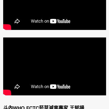
斗內WHO FCTC菸草減害專家 王郁揚