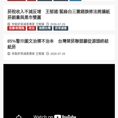
菸稅收入不減反增 王郁揚:藍綠白三黨錯誤修法將讓紙
菸銷量與黑市雙贏
世衛菸草減害專家 王郁揚
2026-07-29
投書/新聞稿
政治
無煙台灣
菸草減害
85%警示圖文治標不治本 台灣禁菸聯盟籲從源頭終結
紙菸
世衛菸草減害專家 王郁揚
2026-07-29