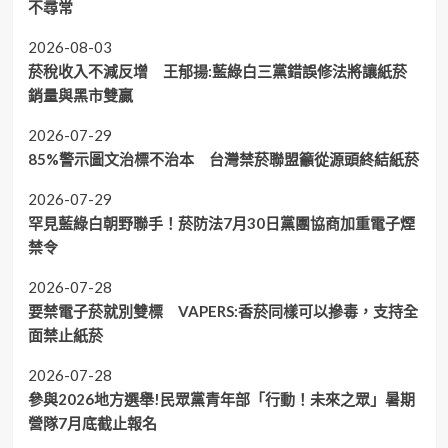
不尋常
2026-08-03
菸稅收入不減反增 王郁揚:藍綠白三黨錯誤修法將讓紙菸
銷量與黑市雙贏
2026-07-29
85%警示圖文治標不治本 台灣禁菸聯盟籲從源頭終結紙菸
2026-07-29
罕見藍綠白朝野聯手！菸防法7月30日黨團協商加重電子煙
禁令
2026-07-28
要禁電子菸就別雙標 VAPERS:香菸同樣可以摻毒，支持全
面禁止紙菸
2026-07-28
參與2026地方選舉!民眾黨青年部「行動！未來之眾」暑期
營隊7月底截止報名