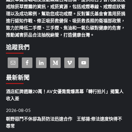
戒除菸草煙霧的資訊，戒菸資源，包括戒煙專線、戒煙症狀管
理以及成功案例，幫助您成功戒煙。反對董氏基金會濫用菸捐
進行認知作戰、修正吸菸救健保、吸菸救長照的衛福部政策，
致力於降低二手煙、三手煙、焦油和一氧化碳對健康的危害，
推動減害菸品合法抽稅納管，打造健康台灣。
追蹤我們
最新新聞
酒店紅牌週賺20萬！AV女優喬喬爆黑幕「轉行拍片」揭驚人
收入差
2026-08-05
朝野惡鬥不休卻為菸防法迅速合作 王郁揚:修法速度快得不
尋常