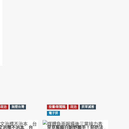
NotebookLM解釋草案重點
2026-02-21
台北市長蔣萬安無菸城市政策-台北該廣設吸菸
區/吸菸室嗎?
2026-02-04
蔣萬安臺北無菸城市：十七年政策輪迴的空談
2026-01-14
《從核說起》民眾黨823公投特展 號召500萬
票展現台灣民意
2025-08-11
Previous
Show
Next
Episode
Episodes
Episode
Show
大罷免凸 <726,823反罷免主題曲> #大展鴻圖
List
Podcast
2025-07-05
Information
政治
無煙台灣
投書/新聞稿
政治
菸草減害
دليل مناصرة السجائر الإلكترونية: التاريخ الخفي
電子菸
للحد من أضرار التبغ من قبل وزارة الصحة والرعاية
الاجتماعية #Fahad Al-Jalajel #فهد بن
圖文治標不治本 台
罕見藍綠白朝野聯手！菸防法