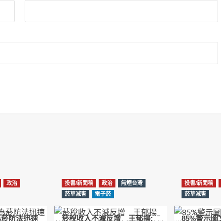
政治
投書/新聞稿
政治
無煙台灣
投書/新聞稿
菸草減害
電子菸
菸草減害
為菸防法迅速
菸稅收入不減反增 王郁揚:
85%警示