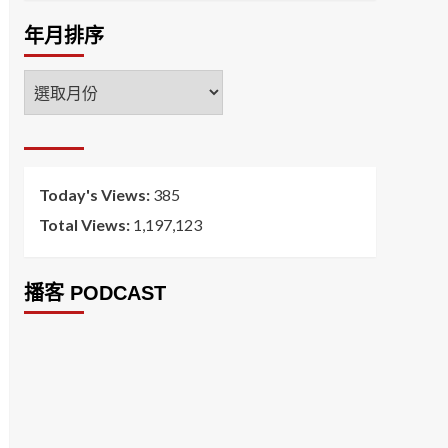
年月排序
年
月
排
序
Today's Views:
385
Total Views:
1,197,123
播客 PODCAST
2026菸害防制法部分條文修正草案（世衛菸草
減害專家王郁揚：煙害防治法） 含