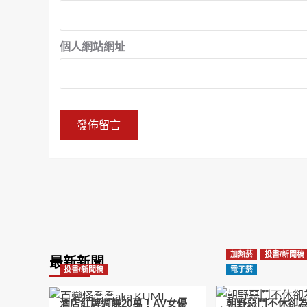
個人網站網址
加熱菸
投書/新聞稿
最新新聞
投書/新聞稿
電子菸
酒店紅牌週賺20萬！AV女優
朝野惡鬥不休卻