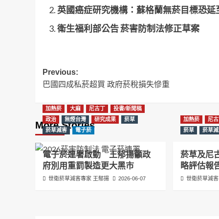
英國癌症研究機構：蘇格蘭無菸目標恐延至
衛生福利部公告 菸害防制法修正草案
Post
Previous:
巴國四成私菸超買 政府菸稅損失慘重
navigation
加熱菸
大麻
尼古丁
投書/新聞稿
政治
無煙台灣
研究成果
菸草
加熱菸
尼古
More Stories
菸草減害
電子菸
菸草
菸草減
電子菸連署啟動 王郁揚籲政
菸草及尼
府別用重罰製造更大黑市
略評估報
世衛菸草減害專家 王郁揚
2026-06-07
世衛菸草減害