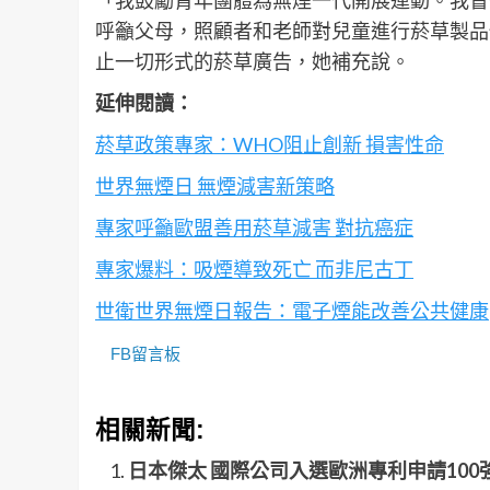
呼籲父母，照顧者和老師對兒童進行菸草製品
止一切形式的菸草廣告，她補充說。
延伸閱讀：
菸草政策專家：WHO阻止創新 損害性命
世界無煙日 無煙減害新策略
專家呼籲歐盟善用菸草減害 對抗癌症
專家爆料：吸煙導致死亡 而非尼古丁
世衛世界無煙日報告：電子煙能改善公共健康
FB留言板
相關新聞:
日本傑太 國際公司入選歐洲專利申請100