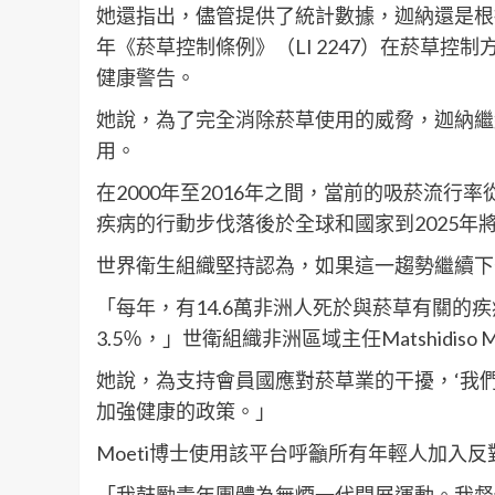
她還指出，儘管提供了統計數據，迦納還是根據20
年《菸草控制條例》（LI 2247）在菸草
健康警告。
她說，為了完全消除菸草使用的威脅，迦納繼
用。
在2000年至2016年之間，當前的吸菸流行
疾病的行動步伐落後於全球和國家到2025年
世界衛生組織堅持認為，如果這一趨勢繼續下去
「每年，有14.6萬非洲人死於與菸草有關的
3.5％，」世衛組織非洲區域主任Matshidiso
她說，為支持會員國應對菸草業的干擾，‘我
加強健康的政策。」
Moeti博士使用該平台呼籲所有年輕人加入
「我鼓勵青年團體為無煙一代開展運動。我督