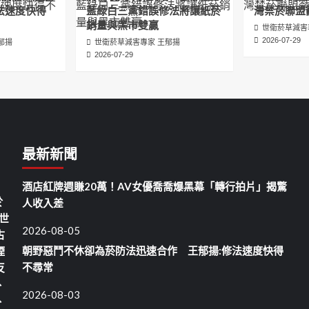
法速度快得
藍綠白三黨錯誤修法將讓紙菸
灣禁菸聯盟
銷量與黑市雙贏
世衛菸草減害
2026-07-29
郁揚
世衛菸草減害專家 王郁揚
2026-07-29
最新新聞
酒店紅牌週賺20萬！AV女優喬喬爆黑幕「轉行拍片」揭驚
於
人收入差
世
2026-08-05
古
朝野惡鬥不休卻為菸防法迅速合作 王郁揚:修法速度快得
煙
不尋常
反
、
2026-08-03
、