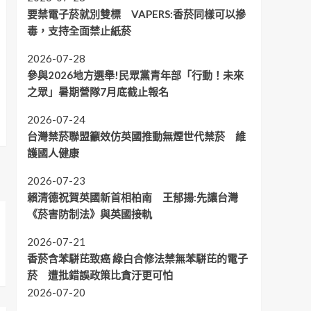
要禁電子菸就別雙標 VAPERS:香菸同樣可以摻
毒，支持全面禁止紙菸
2026-07-28
參與2026地方選舉!民眾黨青年部「行動！未來
之眾」暑期營隊7月底截止報名
2026-07-24
台灣禁菸聯盟籲效仿英國推動無煙世代禁菸 維
護國人健康
2026-07-23
賴清德祝賀英國新首相柏南 王郁揚:先讓台灣
《菸害防制法》與英國接軌
2026-07-21
香菸含苯駢芘致癌 綠白合修法禁無苯駢芘的電子
菸 遭批錯誤政策比貪汙更可怕
2026-07-20