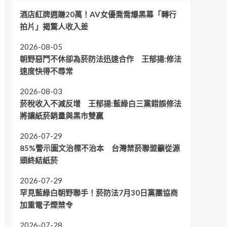
酒店紅牌週賺20萬！AV女優喬喬爆黑幕「轉行
拍片」揭驚人收入差
2026-08-05
朝野惡鬥不休卻為菸防法迅速合作 王郁揚:修法
速度快得不尋常
2026-08-03
菸稅收入不減反增 王郁揚:藍綠白三黨錯誤修法
將讓紙菸銷量與黑市雙贏
2026-07-29
85%警示圖文治標不治本 台灣禁菸聯盟籲從源
頭終結紙菸
2026-07-29
罕見藍綠白朝野聯手！菸防法7月30日黨團協商
加重電子煙禁令
2026-07-28