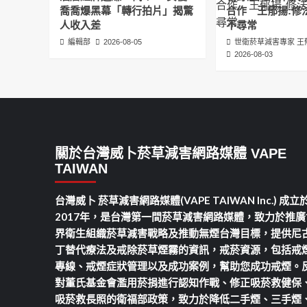
喬喬爆黑幕「轉行拍片」揭驚
合作 王郁揚:修
人收入差
不尋常
編輯部
2026-08-05
世衛菸草減害專家 王
2026-08-03
關於台灣威卜菸草減害網路媒體 VAPE
TAIWAN
台灣威卜 菸草減害網路媒體(VAPE TAIWAN Inc.) 成立
2017年，是台灣第一間菸草減害網路媒體，致力於推廣
界衛生組織菸草減害戰略及推動無煙台灣目標，提供尼
丁替代療法及戒除菸草煙霧的資訊，戒菸資源，包括戒
專線、戒煙症狀管理以及成功案例，幫助您成功戒煙。
對董氏基金會濫用菸捐進行認知作戰、修正吸菸救健保
吸菸救長照的衛福部政策，致力於降低二手煙、三手煙