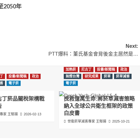
2050年
Next:
PTT爆料：董氏基金會背後金主居然是…
加熱菸
尼古丁
投書/新聞稿
政治
丁
投書/新聞稿
政治
無煙台灣
研究成果
菸草
菸草減害
害
電子菸
電子菸
古丁菸品關稅架構戰
挽救億萬生命:將菸草減害策略
告
納入全球公共衛生框架的政策
白皮書
專家 王郁揚
2026-02-13
世衛菸草減害專家 王郁揚
2025-10-21