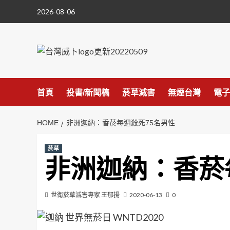
Skip
2026-08-06
to
content
首頁
投書/新聞稿
菸草減害
無煙台灣
電子
HOME
非洲迦納：香菸每週殺死75名男性
菸草
非洲迦納：香菸
世衛菸草減害專家 王郁揚
2020-06-13
0