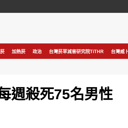
菸
加熱菸
政治
台灣菸草減害研究院TiTHR
台灣威卜
每週殺死75名男性