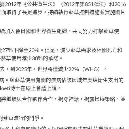
12年《公共衛生法》（2012年第851號法）和2016
控制方面取得了長足進步。持續執行菸草控制措施並實施圖片
續加入會員國和世界衛生組織，共同努力打擊菸草使
率從27％下降至20％。但是，減少菸草需求及相關死亡和
將菸草使用減少30％的承諾。
，到2025年，世界將僅減少22％（WHO）。
疾病。與菸草使用有關的疾病佔該區域年度總衛生支出的
 Moeti博士在線上會議上說。
們將繼續與合作夥伴合作，揭穿神話，揭露操縱策略，並
反對菸草流行的鬥爭。
促名人和有影響力的人拒絕所有形式的菸草業贊助。我