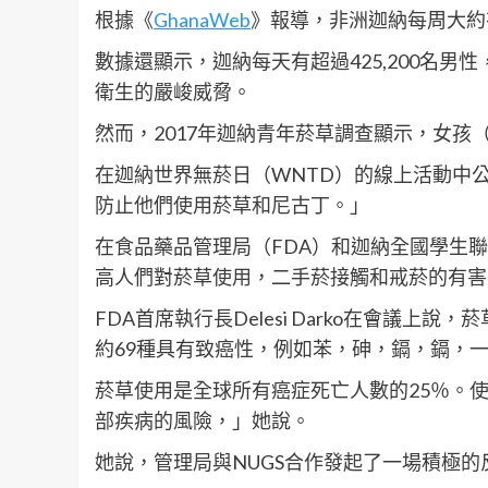
根據《
GhanaWeb
》報導，非洲迦納每周大約
數據還顯示，迦納每天有超過425,200名男性
衛生的嚴峻威脅。
然而，2017年迦納青年菸草調查顯示，女孩（
在迦納世界無菸日（WNTD）的線上活動中
防止他們使用菸草和尼古丁。」
在食品藥品管理局（FDA）和迦納全國學生聯
高人們對菸草使用，二手菸接觸和戒菸的有害
FDA首席執行長Delesi Darko在會議上
約69種具有致癌性，例如苯，砷，鎘，鎘，
菸草使用是全球所有癌症死亡人數的25％。
部疾病的風險，」她說。
她說，管理局與NUGS合作發起了一場積極