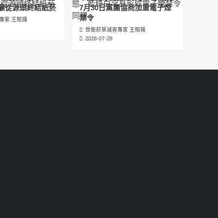
عبدالرحمن الجلاجل #Sania Nishtar #ثانیہ نشتر;
籲從源頭終結紙菸
7月30日黨團協商加重電子煙
2025-05-17
禁令
專家 王郁揚
世衛菸草減害專家 王郁揚
邊緣化科學：WHO對菸草減害策略的背離 ft.世
2026-07-28
衛組織前副總幹事Derek Yach
2025-05-17
電子菸倡議聖經 衛福部隱匿的菸草減害歷史
（Google NotebookLM 中文PODCAST）
2025-05-01
พระคัมภีร์แห่งการริเริ่มบุหรี่ไฟฟ้า ประวัติศาสตร์
ที่ซ่อนเร้นของการลดอันตรายจากบุหรี่โดย
กระทรวงสาธารณสุขและสวัสดิการ
2025-05-01
La Biblia de las Iniciativas de los Cigarrillos
Electrónicos La historia oculta de la
reducción de daños del tabaco por parte
del Ministerio de Salud y Bienestar