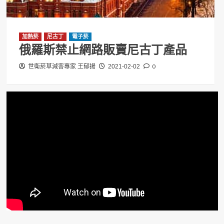
加熱菸
尼古丁
電子菸
俄羅斯禁止網路販賣尼古丁產品
0
世衛菸草減害專家 王郁揚
2021-02-02