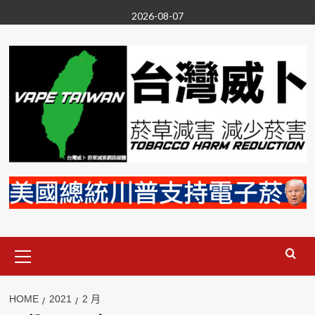
Skip
2026-08-07
to
content
Primary
Menu
HOME
2021
2 月