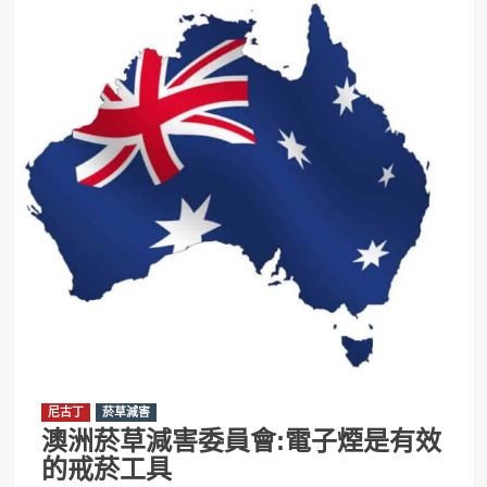
尼古丁
菸草減害
澳洲菸草減害委員會:電子煙是有效
的戒菸工具