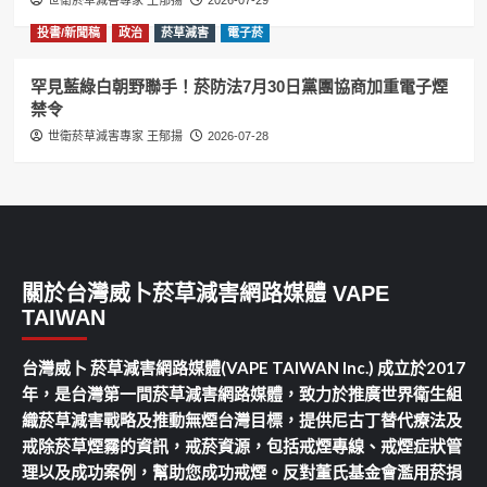
世衛菸草減害專家 王郁揚
2026-07-29
投書/新聞稿
政治
菸草減害
電子菸
罕見藍綠白朝野聯手！菸防法7月30日黨團協商加重電子煙
禁令
世衛菸草減害專家 王郁揚
2026-07-28
關於台灣威卜菸草減害網路媒體 VAPE
TAIWAN
台灣威卜 菸草減害網路媒體(VAPE TAIWAN Inc.) 成立於2017
年，是台灣第一間菸草減害網路媒體，致力於推廣世界衛生組
織菸草減害戰略及推動無煙台灣目標，提供尼古丁替代療法及
戒除菸草煙霧的資訊，戒菸資源，包括戒煙專線、戒煙症狀管
理以及成功案例，幫助您成功戒煙。反對董氏基金會濫用菸捐