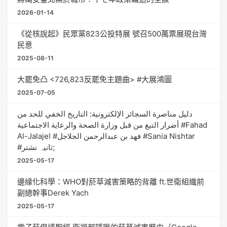
2026-01-14
《從核說起》民眾黨823公投特展 號召500萬票展現台灣
民意
2025-08-11
大罷免凸 <726,823反罷免主題曲> #大展鴻圖
2025-07-05
دليل مناصرة السجائر الإلكترونية: التاريخ الخفي للحد من
أضرار التبغ من قبل وزارة الصحة والرعاية الاجتماعية #Fahad
Al-Jalajel #فهد بن عبدالرحمن الجلاجل #Sania Nishtar
#ثانیہ نشتر;
2025-05-17
邊緣化科學：WHO對菸草減害策略的背離 ft.世衛組織前
副總幹事Derek Yach
2025-05-17