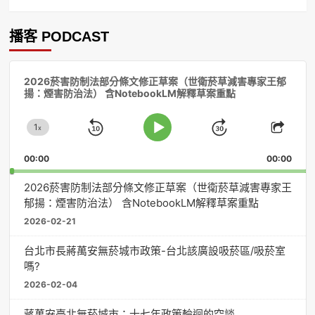
播客 PODCAST
音
2026菸害防制法部分條文修正草案（世衛菸草減害專家王郁
訊
揚：煙害防治法） 含NotebookLM解釋草案重點
播
放
1
器
x
Skip
Jump
Change
Play
Shar
Playback
This
Pause
Backward
Forward
00:00
Rate
00:00
Episo
2026菸害防制法部分條文修正草案（世衛菸草減害專家王
郁揚：煙害防治法） 含NotebookLM解釋草案重點
2026-02-21
台北市長蔣萬安無菸城市政策-台北該廣設吸菸區/吸菸室
嗎?
2026-02-04
蔣萬安臺北無菸城市：十七年政策輪迴的空談