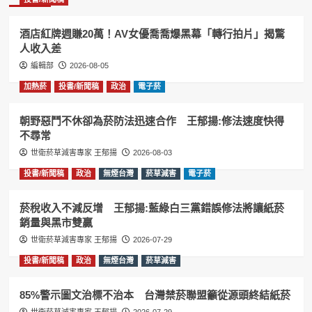
酒店紅牌週賺20萬！AV女優喬喬爆黑幕「轉行拍片」揭驚
人收入差
編輯部
2026-08-05
加熱菸
投書/新聞稿
政治
電子菸
朝野惡鬥不休卻為菸防法迅速合作 王郁揚:修法速度快得
不尋常
世衛菸草減害專家 王郁揚
2026-08-03
投書/新聞稿
政治
無煙台灣
菸草減害
電子菸
菸稅收入不減反增 王郁揚:藍綠白三黨錯誤修法將讓紙菸
銷量與黑市雙贏
世衛菸草減害專家 王郁揚
2026-07-29
投書/新聞稿
政治
無煙台灣
菸草減害
85%警示圖文治標不治本 台灣禁菸聯盟籲從源頭終結紙菸