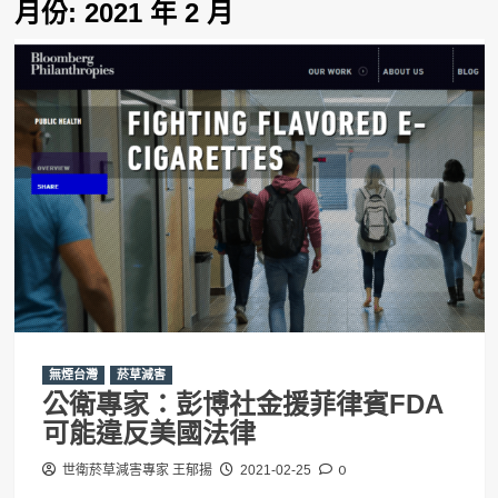
月份:
2021 年 2 月
無煙台灣
菸草減害
公衛專家：彭博社金援菲律賓FDA
可能違反美國法律
0
世衛菸草減害專家 王郁揚
2021-02-25