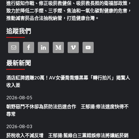
進行認知作戰、修正吸菸救健保、吸菸救長照的衛福部政策，
致力於降低二手煙、三手煙、焦油和一氧化碳對健康的危害，
推動減害菸品合法抽稅納管，打造健康台灣。
追蹤我們
最新新聞
酒店紅牌週賺20萬！AV女優喬喬爆黑幕「轉行拍片」揭驚人
收入差
2026-08-05
朝野惡鬥不休卻為菸防法迅速合作 王郁揚:修法速度快得不
尋常
2026-08-03
菸稅收入不減反增 王郁揚:藍綠白三黨錯誤修法將讓紙菸銷