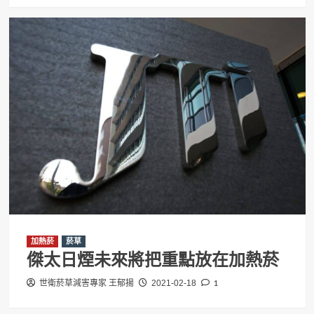
加熱菸
菸草
傑太日煙未來將把重點放在加熱菸
1
世衛菸草減害專家 王郁揚
2021-02-18