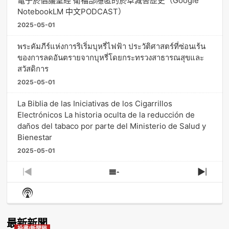
電子菸倡議聖經 衛福部隱匿的菸草減害歷史（Google
NotebookLM 中文PODCAST）
2025-05-01
พระคัมภีร์แห่งการริเริ่มบุหรี่ไฟฟ้า ประวัติศาสตร์ที่ซ่อนเร้น
ของการลดอันตรายจากบุหรี่โดยกระทรวงสาธารณสุขและ
สวัสดิการ
2025-05-01
La Biblia de las Iniciativas de los Cigarrillos
Electrónicos La historia oculta de la reducción de
daños del tabaco por parte del Ministerio de Salud y
Bienestar
2025-05-01
Previous
Show
Next
Episode
Episodes
Episo
Show
List
Podcast
Information
最新新聞
投書/新聞稿