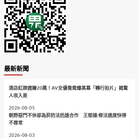
最新新聞
酒店紅牌週賺20萬！AV女優喬喬爆黑幕「轉行拍片」揭驚
人收入差
2026-08-05
朝野惡鬥不休卻為菸防法迅速合作 王郁揚:修法速度快得
不尋常
2026-08-03