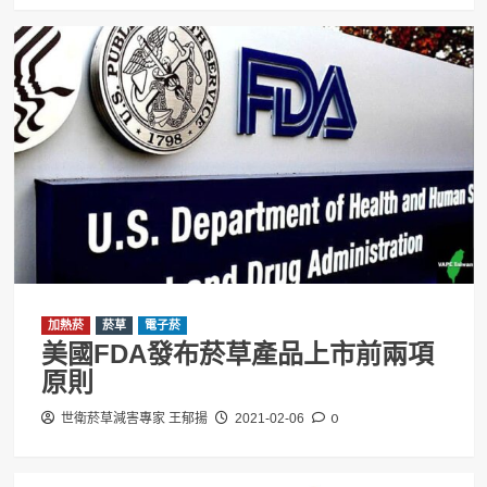
加熱菸
菸草
電子菸
美國FDA發布菸草產品上市前兩項
原則
0
世衛菸草減害專家 王郁揚
2021-02-06