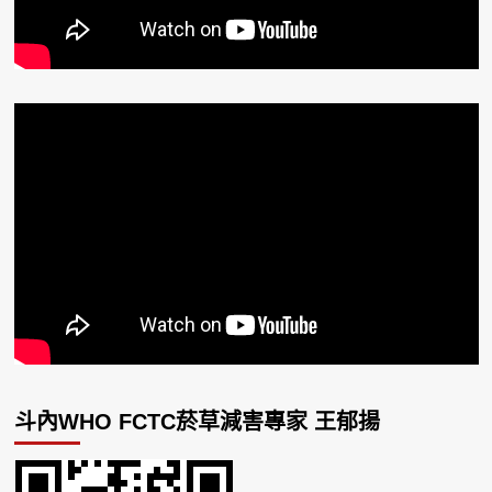
斗內WHO FCTC菸草減害專家 王郁揚