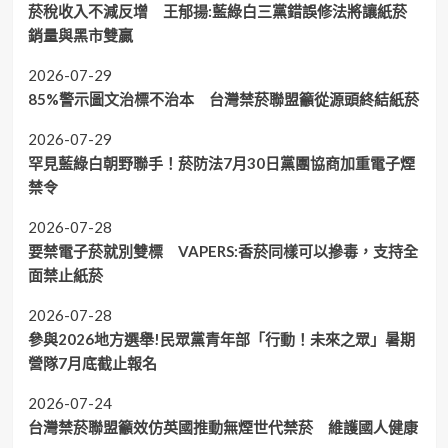
菸稅收入不減反增 王郁揚:藍綠白三黨錯誤修法將讓紙菸
銷量與黑市雙贏
2026-07-29
85%警示圖文治標不治本 台灣禁菸聯盟籲從源頭終結紙菸
2026-07-29
罕見藍綠白朝野聯手！菸防法7月30日黨團協商加重電子煙
禁令
2026-07-28
要禁電子菸就別雙標 VAPERS:香菸同樣可以摻毒，支持全
面禁止紙菸
2026-07-28
參與2026地方選舉!民眾黨青年部「行動！未來之眾」暑期
營隊7月底截止報名
2026-07-24
台灣禁菸聯盟籲效仿英國推動無煙世代禁菸 維護國人健康