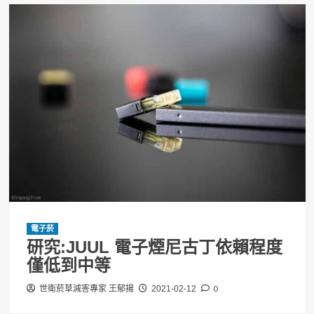
電子菸
研究:JUUL 電子煙尼古丁依賴程度
僅低到中等
0
世衛菸草減害專家 王郁揚
2021-02-12