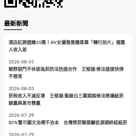
最新新聞
酒店紅牌週賺20萬！AV女優喬喬爆黑幕「轉行拍片」揭驚
人收入差
2026-08-05
朝野惡鬥不休卻為菸防法迅速合作 王郁揚:修法速度快得
不尋常
2026-08-03
菸稅收入不減反增 王郁揚:藍綠白三黨錯誤修法將讓紙菸
銷量與黑市雙贏
2026-07-29
85%警示圖文治標不治本 台灣禁菸聯盟籲從源頭終結紙菸
2026-07-29