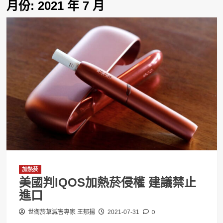
月份:
2021 年 7 月
加熱菸
美國判IQOS加熱菸侵權 建議禁止
進口
0
世衛菸草減害專家 王郁揚
2021-07-31