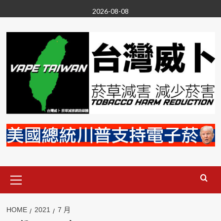
Skip
2026-08-08
to
content
Primary
Menu
HOME
2021
7 月