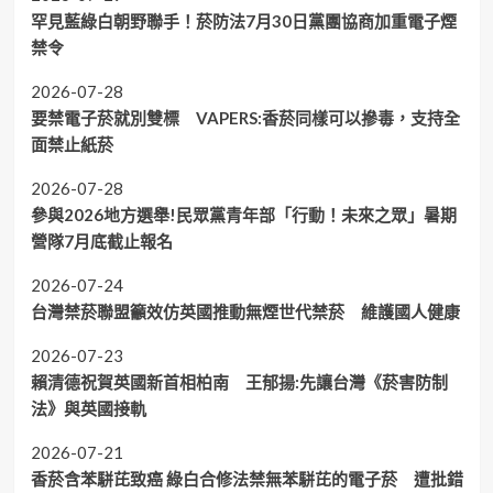
罕見藍綠白朝野聯手！菸防法7月30日黨團協商加重電子煙
禁令
2026-07-28
要禁電子菸就別雙標 VAPERS:香菸同樣可以摻毒，支持全
面禁止紙菸
2026-07-28
參與2026地方選舉!民眾黨青年部「行動！未來之眾」暑期
營隊7月底截止報名
2026-07-24
台灣禁菸聯盟籲效仿英國推動無煙世代禁菸 維護國人健康
2026-07-23
賴清德祝賀英國新首相柏南 王郁揚:先讓台灣《菸害防制
法》與英國接軌
2026-07-21
香菸含苯駢芘致癌 綠白合修法禁無苯駢芘的電子菸 遭批錯