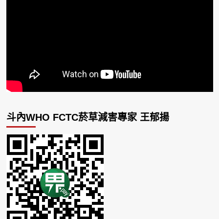
斗內WHO FCTC菸草減害專家 王郁揚