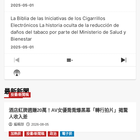
2025-05-01
La Biblia de las Iniciativas de los Cigarrillos
Electrónicos La historia oculta de la reducción de
daños del tabaco por parte del Ministerio de Salud y
Bienestar
2025-05-01
Previous
Show
Next
Episode
Episodes
Episo
Show
List
Podcast
Information
最新新聞
投書/新聞稿
酒店紅牌週賺20萬！AV女優喬喬爆黑幕「轉行拍片」揭驚
人收入差
編輯部
2026-08-05
加熱菸
投書/新聞稿
政治
電子菸