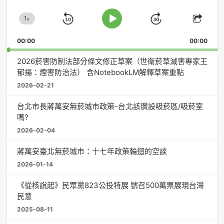
放
1
器
x
Skip
Jump
Change
Play
Shar
Playback
This
Pause
Backward
Forward
00:00
Rate
00:00
Episo
2026菸害防制法部分條文修正草案（世衛菸草減害專家王
郁揚：煙害防治法） 含NotebookLM解釋草案重點
2026-02-21
台北市長蔣萬安無菸城市政策-台北該廣設吸菸區/吸菸室
嗎?
2026-02-04
蔣萬安臺北無菸城市：十七年政策輪迴的空談
2026-01-14
《從核說起》民眾黨823公投特展 號召500萬票展現台灣
民意
2025-08-11