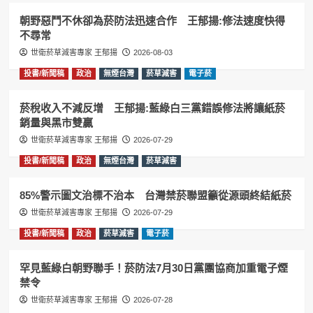
朝野惡鬥不休卻為菸防法迅速合作 王郁揚:修法速度快得
不尋常
世衛菸草減害專家 王郁揚
2026-08-03
投書/新聞稿
政治
無煙台灣
菸草減害
電子菸
菸稅收入不減反增 王郁揚:藍綠白三黨錯誤修法將讓紙菸
銷量與黑市雙贏
世衛菸草減害專家 王郁揚
2026-07-29
投書/新聞稿
政治
無煙台灣
菸草減害
85%警示圖文治標不治本 台灣禁菸聯盟籲從源頭終結紙菸
世衛菸草減害專家 王郁揚
2026-07-29
投書/新聞稿
政治
菸草減害
電子菸
罕見藍綠白朝野聯手！菸防法7月30日黨團協商加重電子煙
禁令
世衛菸草減害專家 王郁揚
2026-07-28