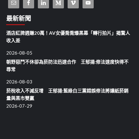
最新新聞
酒店紅牌週賺20萬！AV女優喬喬爆黑幕「轉行拍片」揭驚人
收入差
2026-08-05
朝野惡鬥不休卻為菸防法迅速合作 王郁揚:修法速度快得不
尋常
2026-08-03
菸稅收入不減反增 王郁揚:藍綠白三黨錯誤修法將讓紙菸銷
量與黑市雙贏
2026-07-29