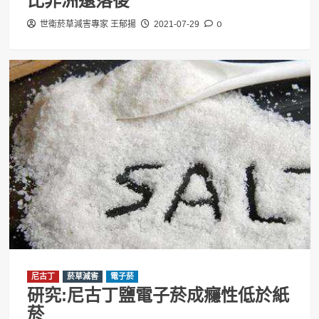
比非洲還落後
0
世衛菸草減害專家 王郁揚
2021-07-29
尼古丁
菸草減害
電子菸
研究:尼古丁鹽電子菸成癮性低於紙
菸