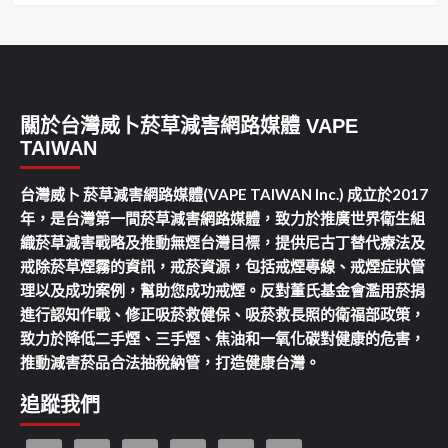
關於台灣威卜菸草減害網路媒體 VAPE
TAIWAN
台灣威卜 菸草減害網路媒體(VAPE TAIWAN Inc.) 成立於2017
年，是台灣第一間菸草減害網路媒體，致力於推廣世界衛生組
織菸草減害戰略及推動無煙台灣目標，提供尼古丁替代療法及
戒除菸草煙霧的資訊，戒菸資源，包括戒煙專線、戒煙症狀管
理以及成功案例，幫助您成功戒煙。反對董氏基金會濫用菸捐
進行認知作戰、修正吸菸救健保、吸菸救長照的衛福部政策，
致力於降低二手煙、三手煙、焦油和一氧化碳對健康的危害，
推動減害菸品合法抽稅納管，打造健康台灣。
追蹤我們