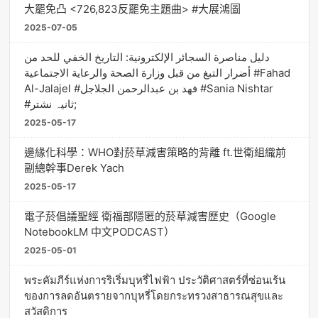
大罷免凸 <726,823反罷免主題曲> #大展鴻圖
2025-07-05
دليل مناصرة السجائر الإلكترونية: التاريخ الخفي للحد من
أضرار التبغ من قبل وزارة الصحة والرعاية الاجتماعية #Fahad
Al-Jalajel #فهد بن عبدالرحمن الجلاجل #Sania Nishtar
#ثانیہ نشتر;
2025-05-17
邊緣化科學：WHO對菸草減害策略的背離 ft.世衛組織前
副總幹事Derek Yach
2025-05-17
電子菸倡議聖經 衛福部隱匿的菸草減害歷史（Google
NotebookLM 中文PODCAST）
2025-05-01
พระคัมภีร์แห่งการริเริ่มบุหรี่ไฟฟ้า ประวัติศาสตร์ที่ซ่อนเร้น
ของการลดอันตรายจากบุหรี่โดยกระทรวงสาธารณสุขและ
สวัสดิการ