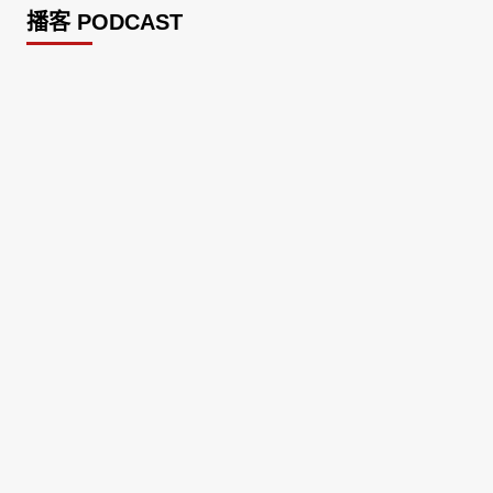
播客 PODCAST
2026菸害防制法部分條文修正草案（世衛菸草
減害專家王郁揚：煙害防治法） 含
NotebookLM解釋草案重點
2026-02-21
台北市長蔣萬安無菸城市政策-台北該廣設吸菸
區/吸菸室嗎?
2026-02-04
蔣萬安臺北無菸城市：十七年政策輪迴的空談
2026-01-14
《從核說起》民眾黨823公投特展 號召500萬
票展現台灣民意