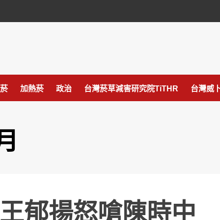
菸
加熱菸
政治
台灣菸草減害研究院TiTHR
台灣威卜
 月
王郁揚怒嗆陳時中