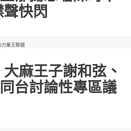
噤聲快閃
、大麻王子謝和弦、
同台討論性專區議