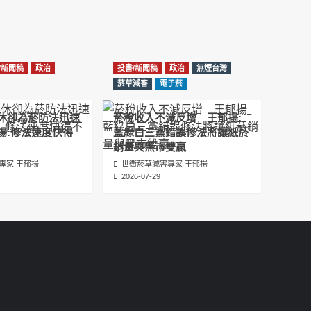
2025-08-11
Previous
Show
Next
Episode
Episodes
Episode
Show
大罷免凸 <726,823反罷免主題曲> #大展鴻圖
List
Podcast
2025-07-05
Information
/新聞稿
政治
投書/新聞稿
政治
無煙台灣
دليل مناصرة السجائر الإلكترونية: التاريخ الخفي
菸草減害
電子菸
للحد من أضرار التبغ من قبل وزارة الصحة والرعاية
الاجتماعية #Fahad Al-Jalajel #فهد بن
休卻為菸防法迅速
菸稅收入不減反增 王郁揚:
عبدالرحمن الجلاجل #Sania Nishtar #ثانیہ نشتر;
揚:修法速度快得
藍綠白三黨錯誤修法將讓紙菸
2025-05-17
銷量與黑市雙贏
專家 王郁揚
世衛菸草減害專家 王郁揚
邊緣化科學：WHO對菸草減害策略的背離 ft.世
2026-07-29
衛組織前副總幹事Derek Yach
2025-05-17
電子菸倡議聖經 衛福部隱匿的菸草減害歷史
（Google NotebookLM 中文PODCAST）
2025-05-01
พระคัมภีร์แห่งการริเริ่มบุหรี่ไฟฟ้า ประวัติศาสตร์