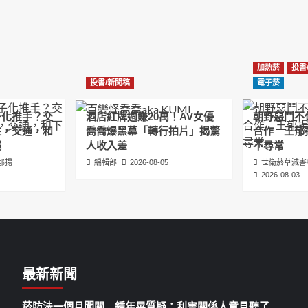
加熱菸
投書
投書/新聞稿
電子菸
子化推手？交
酒店紅牌週賺20萬！AV女優
朝野惡鬥不
住，交通，和
喬喬爆黑幕「轉行拍片」揭驚
合作 王郁
議
人收入差
不尋常
郁揚
編輯部
2026-08-05
世衛菸草減害
2026-08-03
最新新聞
菸防法一個月闖關 鍾年晃質疑：利害關係人意見聽了