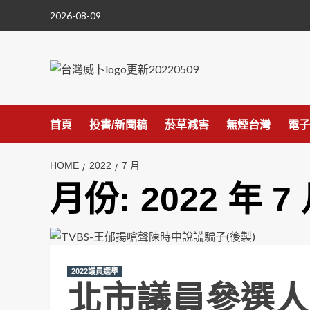
Skip
2026-08-09
to
content
首頁
投書/新聞稿
菸草減害
無煙台灣
電子
HOME
2022
7 月
月份:
2022 年 7
2022議員選舉
北市議員參選人