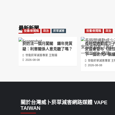
最新新聞
投書/新聞稿
政治
菸草減害
投書/新聞稿
政治
菸防法一個月闖關 鍾年晃質
長時間通勤成少
疑：利害關係人意見聽了嗎？
安協會發布《居
下一個世代》倡
世衛菸草減害專家 王郁揚
2026-08-08
世衛菸草減害專家 王
2026-08-08
關於台灣威卜菸草減害網路媒體 VAPE
TAIWAN