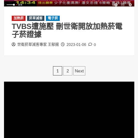
加熱菸
菸草減害
電子菸
TVBS遭施壓 刪世衛開放加熱菸電
子菸證據
0
世衛菸草減害專家 王郁揚
2023-01-06
文
1
2
Next
章
分
頁