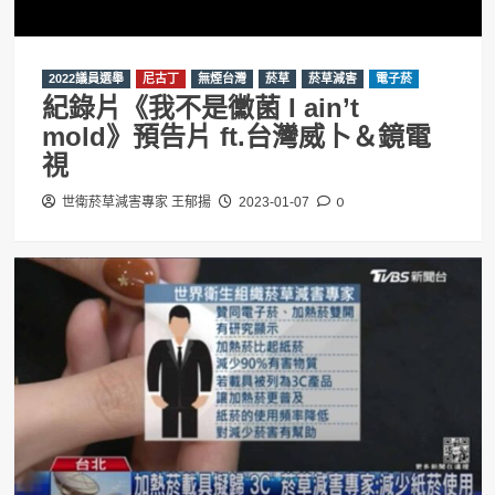
2022議員選舉
尼古丁
無煙台灣
菸草
菸草減害
電子菸
紀錄片《我不是黴菌 I ain’t
mold》預告片 ft.台灣威卜＆鏡電
視
0
世衛菸草減害專家 王郁揚
2023-01-07