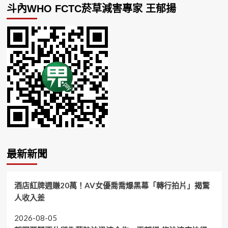
斗內WHO FCTC菸草減害專家 王郁揚
最新新聞
酒店紅牌週賺20萬！AV女優喬喬爆黑幕「轉行拍片」揭驚
人收入差
2026-08-05