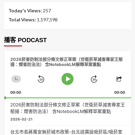
Today's Views:
257
Total Views:
1,197,598
播客 PODCAST
音
2026菸害防制法部分條文修正草案（世衛菸草減害專家王郁
訊
揚：煙害防治法） 含NotebookLM解釋草案重點
播
放
1
器
x
Skip
Jump
Change
Play
Shar
Playback
This
Pause
Backward
Forward
00:00
Rate
00:00
Episo
2026菸害防制法部分條文修正草案（世衛菸草減害專家王
郁揚：煙害防治法） 含NotebookLM解釋草案重點
2026-02-21
台北市長蔣萬安無菸城市政策-台北該廣設吸菸區/吸菸室