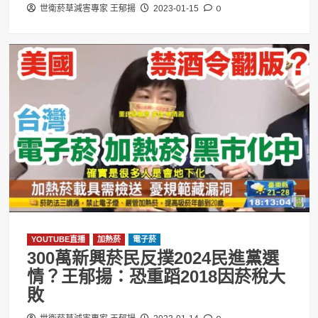
0
世衛菸草減害專家 王郁揚
2023-01-15
YOUTUBE直播
加熱菸
電子菸
300萬新興菸民反撲2024民進黨選
情？王郁揚：恐重蹈2018因菸稅大
敗