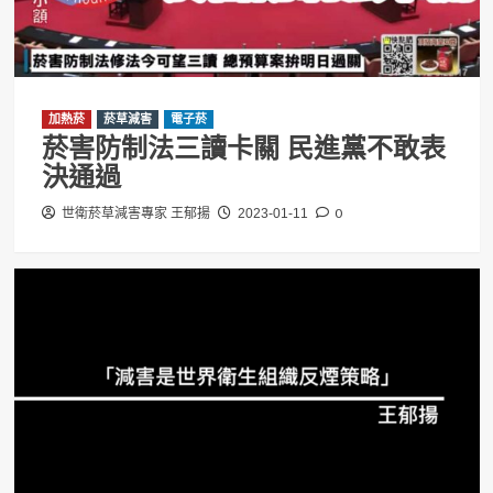
加熱菸
菸草減害
電子菸
菸害防制法三讀卡關 民進黨不敢表
決通過
0
世衛菸草減害專家 王郁揚
2023-01-11