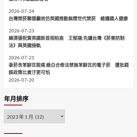
2026-07-24
台灣禁菸聯盟籲效仿英國推動無煙世代禁菸 維護國人健康
2026-07-23
賴清德祝賀英國新首相柏南 王郁揚:先讓台灣《菸害防制
法》與英國接軌
2026-07-21
香菸含苯駢芘致癌 綠白合修法禁無苯駢芘的電子菸 遭批錯
誤政策比貪汙更可怕
2026-07-20
年月排序
年
月
排
序