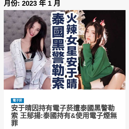
月份:
2023 年 1 月
電子菸
安于晴因持有電子菸遭泰國黑警勒
索 王郁揚:泰國持有&使用電子煙無
罪