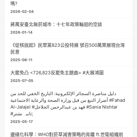
嗎?
2026-02-04
蔣萬安臺北無菸城市：十七年政策輪迴的空談
2026-01-14
《從核說起》民眾黨823公投特展 號召500萬票展現台灣
民意
2025-08-11
大罷免凸 <726,823反罷免主題曲> #大展鴻圖
2025-07-05
دليل مناصرة السجائر الإلكترونية: التاريخ الخفي للحد من
أضرار التبغ من قبل وزارة الصحة والرعاية الاجتماعية #Fahad
Al-Jalajel #فهد بن عبدالرحمن الجلاجل #Sania Nishtar
#ثانیہ نشتر;
2025-05-17
邊緣化科學：WHO對菸草減害策略的背離 ft.世衛組織前