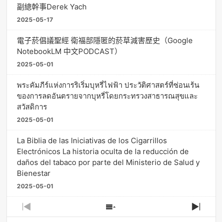
副總幹事Derek Yach
2025-05-17
電子菸倡議聖經 衛福部隱匿的菸草減害歷史（Google
NotebookLM 中文PODCAST）
2025-05-01
พระคัมภีร์แห่งการริเริ่มบุหรี่ไฟฟ้า ประวัติศาสตร์ที่ซ่อนเร้น
ของการลดอันตรายจากบุหรี่โดยกระทรวงสาธารณสุขและ
สวัสดิการ
2025-05-01
La Biblia de las Iniciativas de los Cigarrillos
Electrónicos La historia oculta de la reducción de
daños del tabaco por parte del Ministerio de Salud y
Bienestar
2025-05-01
Previous
Show
Next
Episode
Episodes
Episo