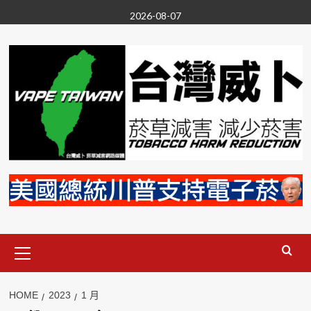
Skip
2026-08-07
to
content
Primary
Menu
HOME
2023
1 月