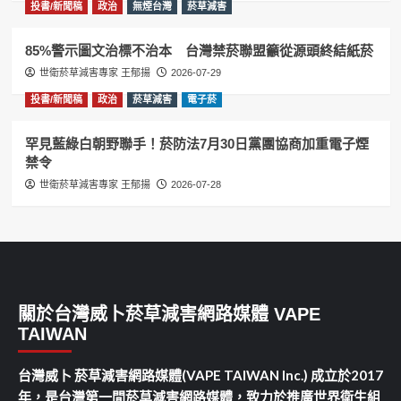
投書/新聞稿
政治
無煙台灣
菸草減害
85%警示圖文治標不治本 台灣禁菸聯盟籲從源頭終結紙菸
世衛菸草減害專家 王郁揚
2026-07-29
投書/新聞稿
政治
菸草減害
電子菸
罕見藍綠白朝野聯手！菸防法7月30日黨團協商加重電子煙
禁令
世衛菸草減害專家 王郁揚
2026-07-28
關於台灣威卜菸草減害網路媒體 VAPE
TAIWAN
台灣威卜 菸草減害網路媒體(VAPE TAIWAN Inc.) 成立於2017
年，是台灣第一間菸草減害網路媒體，致力於推廣世界衛生組