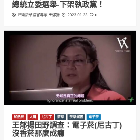
總統立委選舉-下架執政黨！
0
世衛菸草減害專家 王郁揚
2023-01-23
加熱菸
大麻
尼古丁
菸草
菸草減害
電子菸
王郁揚田野調查：電子菸(尼古丁)
沒香菸那麼成癮