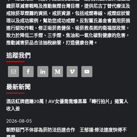
織菸草減害戰略及推動無煙台灣目標，提供尼古丁替代療法及
戒除菸草煙霧的資訊，戒菸資源，包括戒煙專線、戒煙症狀管
理以及成功案例，幫助您成功戒煙。反對董氏基金會濫用菸捐
進行認知作戰、修正吸菸救健保、吸菸救長照的衛福部政策，
致力於降低二手煙、三手煙、焦油和一氧化碳對健康的危害，
推動減害菸品合法抽稅納管，打造健康台灣。
追蹤我們
最新新聞
酒店紅牌週賺20萬！AV女優喬喬爆黑幕「轉行拍片」揭驚人
收入差
2026-08-05
朝野惡鬥不休卻為菸防法迅速合作 王郁揚:修法速度快得不