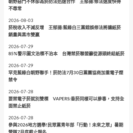
朝野惡鬥不休卻為菸防法迅速合作 王郁揚:修法速度快得
不尋常
2026-08-03
菸稅收入不減反增 王郁揚:藍綠白三黨錯誤修法將讓紙菸
銷量與黑市雙贏
2026-07-29
85%警示圖文治標不治本 台灣禁菸聯盟籲從源頭終結紙菸
2026-07-29
罕見藍綠白朝野聯手！菸防法7月30日黨團協商加重電子煙
禁令
2026-07-28
要禁電子菸就別雙標 VAPERS:香菸同樣可以摻毒，支持全
面禁止紙菸
2026-07-28
參與2026地方選舉!民眾黨青年部「行動！未來之眾」暑期
營隊7月底截止報名