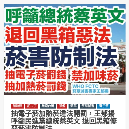
加熱菸
尼古丁
無煙台灣
茶煙
菸草
菸草減害
電子菸
抽電子菸加熱菸違法開罰，王郁揚
呼籲民進黨總統蔡英文 退回黑箱修
惡菸害防制法