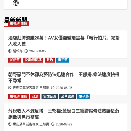
Show
List
Podcast
Information
最新新聞
投書/新聞稿
酒店紅牌週賺20萬！AV女優喬喬爆黑幕「轉行拍片」揭驚
人收入差
編輯部
2026-08-05
加熱菸
投書/新聞稿
政治
電子菸
朝野惡鬥不休卻為菸防法迅速合作 王郁揚:修法速度快得
不尋常
世衛菸草減害專家 王郁揚
2026-08-03
投書/新聞稿
政治
無煙台灣
菸草減害
電子菸
菸稅收入不減反增 王郁揚:藍綠白三黨錯誤修法將讓紙菸
銷量與黑市雙贏
世衛菸草減害專家 王郁揚
2026-07-29