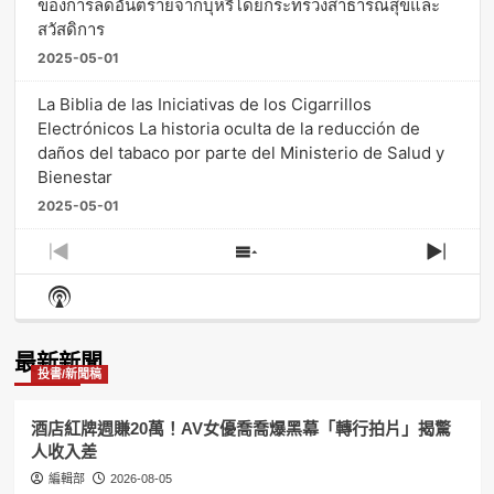
ของการลดอันตรายจากบุหรี่โดยกระทรวงสาธารณสุขและ
สวัสดิการ
2025-05-01
La Biblia de las Iniciativas de los Cigarrillos
Electrónicos La historia oculta de la reducción de
daños del tabaco por parte del Ministerio de Salud y
Bienestar
2025-05-01
Previous
Show
Next
Episode
Episodes
Episo
Show
List
Podcast
Information
最新新聞
投書/新聞稿
酒店紅牌週賺20萬！AV女優喬喬爆黑幕「轉行拍片」揭驚
人收入差
編輯部
2026-08-05