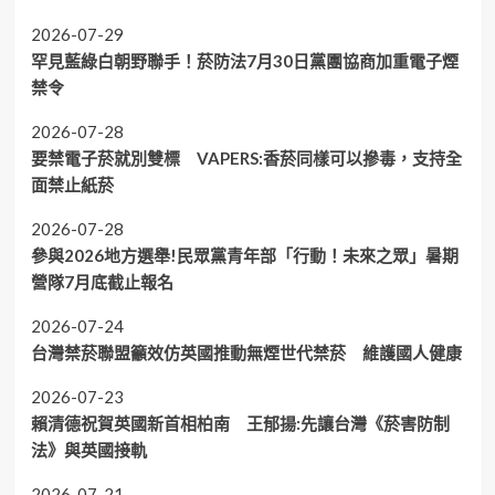
2026-07-29
罕見藍綠白朝野聯手！菸防法7月30日黨團協商加重電子煙
禁令
2026-07-28
要禁電子菸就別雙標 VAPERS:香菸同樣可以摻毒，支持全
面禁止紙菸
2026-07-28
參與2026地方選舉!民眾黨青年部「行動！未來之眾」暑期
營隊7月底截止報名
2026-07-24
台灣禁菸聯盟籲效仿英國推動無煙世代禁菸 維護國人健康
2026-07-23
賴清德祝賀英國新首相柏南 王郁揚:先讓台灣《菸害防制
法》與英國接軌
2026-07-21