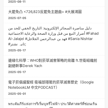
2025-08-11
大罷免凸 <726,823反罷免主題曲> #大展鴻圖
2025-07-05
دليل مناصرة السجائر الإلكترونية: التاريخ الخفي للحد من
أضرار التبغ من قبل وزارة الصحة والرعاية الاجتماعية #Fahad
Al-Jalajel #فهد بن عبدالرحمن الجلاجل #Sania Nishtar
#ثانیہ نشتر;
2025-05-17
邊緣化科學：WHO對菸草減害策略的背離 ft.世衛組織前
副總幹事Derek Yach
2025-05-17
電子菸倡議聖經 衛福部隱匿的菸草減害歷史（Google
NotebookLM 中文PODCAST）
2025-05-01
พระคัมภีร์แห่งการริเริ่มบุหรี่ไฟฟ้า ประวัติศาสตร์ที่ซ่อนเร้น