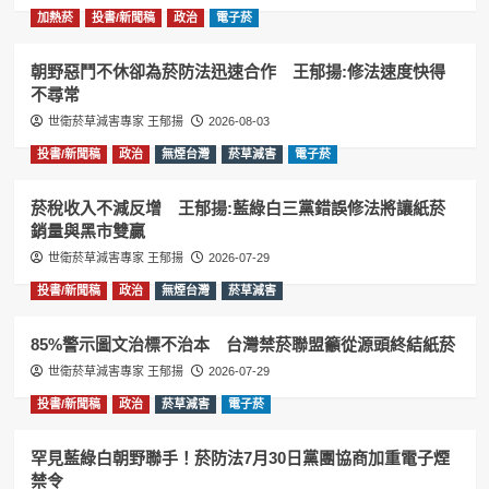
加熱菸
投書/新聞稿
政治
電子菸
朝野惡鬥不休卻為菸防法迅速合作 王郁揚:修法速度快得
不尋常
世衛菸草減害專家 王郁揚
2026-08-03
投書/新聞稿
政治
無煙台灣
菸草減害
電子菸
菸稅收入不減反增 王郁揚:藍綠白三黨錯誤修法將讓紙菸
銷量與黑市雙贏
世衛菸草減害專家 王郁揚
2026-07-29
投書/新聞稿
政治
無煙台灣
菸草減害
85%警示圖文治標不治本 台灣禁菸聯盟籲從源頭終結紙菸
世衛菸草減害專家 王郁揚
2026-07-29
投書/新聞稿
政治
菸草減害
電子菸
罕見藍綠白朝野聯手！菸防法7月30日黨團協商加重電子煙
禁令