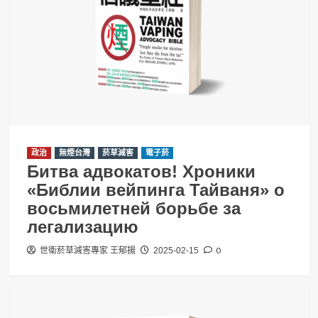
政治
無煙台灣
菸草減害
電子菸
Битва адвокатов! Хроники
«Библии вейпинга Тайваня» о
восьмилетней борьбе за
легализацию
0
世衛菸草減害專家 王郁揚
2025-02-15