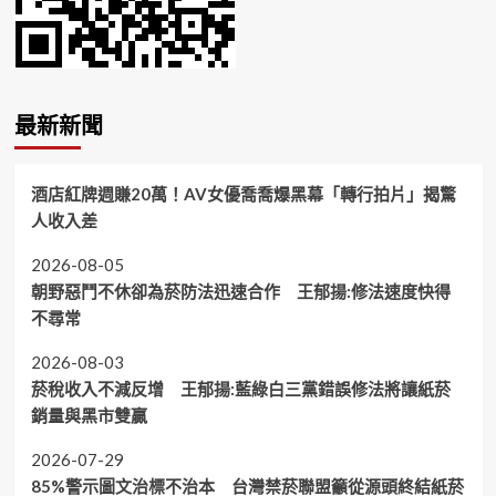
最新新聞
酒店紅牌週賺20萬！AV女優喬喬爆黑幕「轉行拍片」揭驚
人收入差
2026-08-05
朝野惡鬥不休卻為菸防法迅速合作 王郁揚:修法速度快得
不尋常
2026-08-03
菸稅收入不減反增 王郁揚:藍綠白三黨錯誤修法將讓紙菸
銷量與黑市雙贏
2026-07-29
85%警示圖文治標不治本 台灣禁菸聯盟籲從源頭終結紙菸