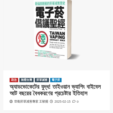
政治
無煙台灣
菸草減害
電子菸
অ্যাডভোকেটের যুদ্ধ! তাইওয়ান ভ্যাপিং বাইবেল
আট বছরের বৈধকরণের প্রচেষ্টার ইতিহাস
0
世衛菸草減害專家 王郁揚
2025-02-15