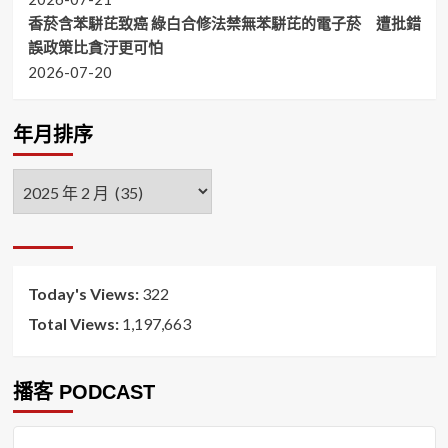
香菸含苯駢芘致癌 綠白合修法禁無苯駢芘的電子菸 遭批錯
誤政策比貪汙更可怕
2026-07-20
年月排序
年
月
排
序
Today's Views:
322
Total Views:
1,197,663
播客 PODCAST
音