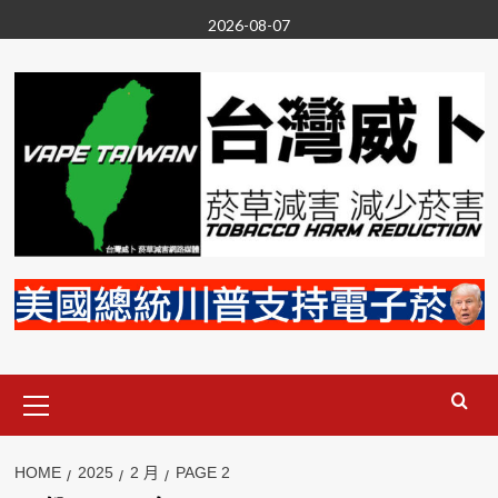
Skip
2026-08-07
to
content
Primary
Menu
HOME
2025
2 月
PAGE 2