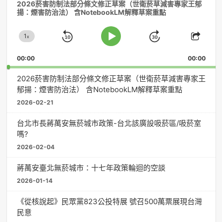
2026菸害防制法部分條文修正草案（世衛菸草減害專家王郁
訊
揚：煙害防治法） 含NotebookLM解釋草案重點
播
放
1
器
x
Skip
Jump
Change
Play
Shar
Playback
This
Pause
Backward
Forward
00:00
Rate
00:00
Episo
2026菸害防制法部分條文修正草案（世衛菸草減害專家王
郁揚：煙害防治法） 含NotebookLM解釋草案重點
2026-02-21
台北市長蔣萬安無菸城市政策-台北該廣設吸菸區/吸菸室
嗎?
2026-02-04
蔣萬安臺北無菸城市：十七年政策輪迴的空談
2026-01-14
《從核說起》民眾黨823公投特展 號召500萬票展現台灣
民意