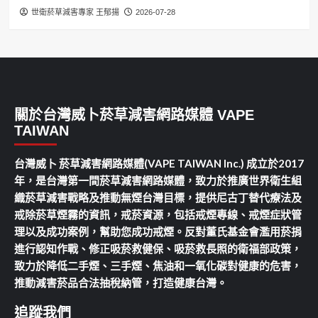
世衛菸草減害專家 王郁揚
2026-07-28
關於台灣威卜菸草減害網路媒體 VAPE
TAIWAN
台灣威卜 菸草減害網路媒體(VAPE TAIWAN Inc.) 成立於2017
年，是台灣第一間菸草減害網路媒體，致力於推廣世界衛生組
織菸草減害戰略及推動無煙台灣目標，提供尼古丁替代療法及
戒除菸草煙霧的資訊，戒菸資源，包括戒煙專線、戒煙症狀管
理以及成功案例，幫助您成功戒煙。反對董氏基金會濫用菸捐
進行認知作戰、修正吸菸救健保、吸菸救長照的衛福部政策，
致力於降低二手煙、三手煙、焦油和一氧化碳對健康的危害，
推動減害菸品合法抽稅納管，打造健康台灣。
追蹤我們