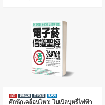
政治
無煙台灣
菸草減害
電子菸
ศึกนักเคลื่อนไหว! ไบเบิลบุหรี่ไฟฟ้า