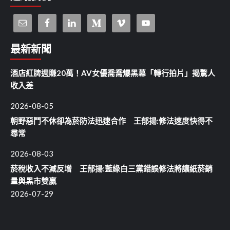
最新新聞
酒店紅牌週賺20萬！AV女優喬喬爆黑幕「轉行拍片」揭驚人
收入差
2026-08-05
朝野惡鬥不休卻為菸防法迅速合作 王郁揚:修法速度快得不
尋常
2026-08-03
菸稅收入不減反增 王郁揚:藍綠白三黨錯誤修法將讓紙菸銷
量與黑市雙贏
2026-07-29