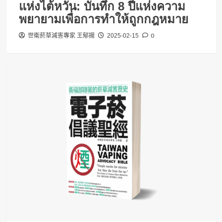
แห่งไต้หวัน: บันทึก 8 ปีแห่งความ
พยายามเพื่อการทำให้ถูกกฎหมาย
0
世衛菸草減害專家 王郁揚
2025-02-15