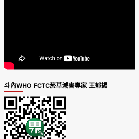
斗內WHO FCTC菸草減害專家 王郁揚