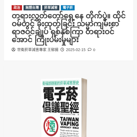
政治
無煙台灣
菸草減害
電子菸
တရားလွှတ်တော်ရှေ့နေ တိုက်ပွဲ။ ထိုင်
ဝမ်တွင် ခိုးထုတ်ခြင်း သမ္မာကျမ်းစာ
ရာဇဝင်ချုပ် ရှစ်နှစ်ကြာ တရားဝင်
အောင် ကြိုးပမ်းမှုများ
0
世衛菸草減害專家 王郁揚
2025-02-15