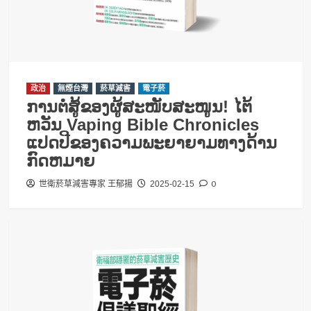
政治
無煙台灣
菸草減害
電子菸
ການຕໍ່ສູ້ຂອງຜູ້ສະໜັບສະໜູນ! ໄຕ້
ຫວັນ Vaping Bible Chronicles
ແປດປີຂອງຄວາມພະຍາຍາມທາງດ້ານ
ກົດຫມາຍ
0
世衛菸草減害專家 王郁揚
2025-02-15