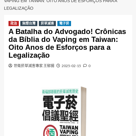
VAPING EM TAIWAN: OITO ANOS DE ESFORÇOS PARA A
LEGALIZAÇÃO
政治
無煙台灣
菸草減害
電子菸
A Batalha do Advogado! Crônicas
da Bíblia do Vaping em Taiwan:
Oito Anos de Esforços para a
Legalização
世衛菸草減害專家 王郁揚
2025-02-15
0