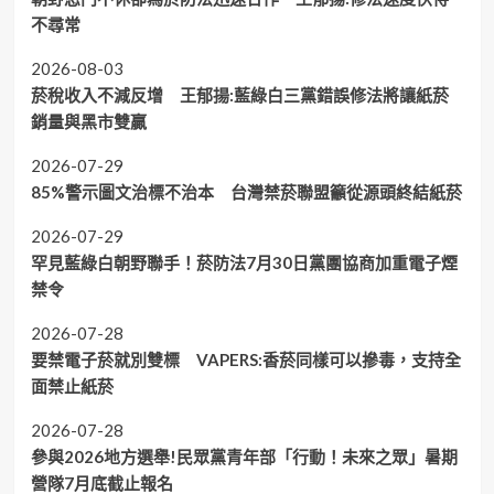
不尋常
2026-08-03
菸稅收入不減反增 王郁揚:藍綠白三黨錯誤修法將讓紙菸
銷量與黑市雙贏
2026-07-29
85%警示圖文治標不治本 台灣禁菸聯盟籲從源頭終結紙菸
2026-07-29
罕見藍綠白朝野聯手！菸防法7月30日黨團協商加重電子煙
禁令
2026-07-28
要禁電子菸就別雙標 VAPERS:香菸同樣可以摻毒，支持全
面禁止紙菸
2026-07-28
參與2026地方選舉!民眾黨青年部「行動！未來之眾」暑期
營隊7月底截止報名