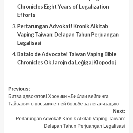
Chronicles Eight Years of Legalization
Efforts
Pertarungan Advokat! Kronik Alkitab
Vaping Taiwan: Delapan Tahun Perjuangan
Legalisasi
Batalo de Advocate! Taiwan Vaping Bible
Chronicles Ok Jarojn da Leĝigaj Klopodoj
Post
Previous:
Битва адвокатов! Хроники «Библии вейпинга
navigation
Тайваня» о восьмилетней борьбе за легализацию
Next:
Pertarungan Advokat! Kronik Alkitab Vaping Taiwan:
Delapan Tahun Perjuangan Legalisasi