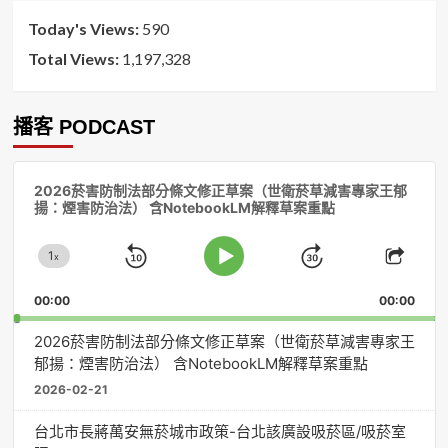
Today's Views:
590
Total Views:
1,197,328
播客 PODCAST
音
2026菸害防制法部分條文修正草案（世衛菸草減害專家王郁
訊
揚：煙害防治法） 含NotebookLM解釋草案重點
播
放
1
器
x
Skip
Jump
Change
Play
Shar
Playback
This
Pause
Backward
Forward
00:00
Rate
00:00
Episo
2026菸害防制法部分條文修正草案（世衛菸草減害專家王
郁揚：煙害防治法） 含NotebookLM解釋草案重點
2026-02-21
台北市長蔣萬安無菸城市政策-台北該廣設吸菸區/吸菸室