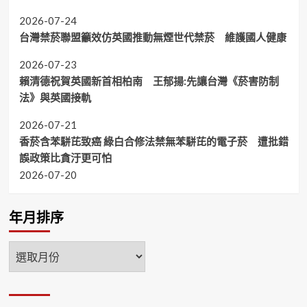
2026-07-24
台灣禁菸聯盟籲效仿英國推動無煙世代禁菸 維護國人健康
2026-07-23
賴清德祝賀英國新首相柏南 王郁揚:先讓台灣《菸害防制
法》與英國接軌
2026-07-21
香菸含苯駢芘致癌 綠白合修法禁無苯駢芘的電子菸 遭批錯
誤政策比貪汙更可怕
2026-07-20
年月排序
年
月
排
序