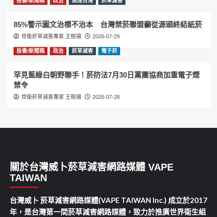
投書/新聞稿
政治
無煙台灣
菸草減害
85%警示圖文治標不治本 台灣禁菸聯盟籲從源頭終結紙菸
世衛菸草減害專家 王郁揚
2026-07-29
投書/新聞稿
政治
菸草減害
電子菸
罕見藍綠白朝野聯手！菸防法7月30日黨團協商加重電子煙
禁令
世衛菸草減害專家 王郁揚
2026-07-28
關於台灣威卜菸草減害網路媒體 VAPE
TAIWAN
台灣威卜 菸草減害網路媒體(VAPE TAIWAN Inc.) 成立於2017
年，是台灣第一間菸草減害網路媒體，致力於推廣世界衛生組