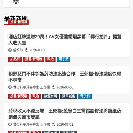
Show
List
Podcast
Information
最新新聞
投書/新聞稿
酒店紅牌週賺20萬！AV女優喬喬爆黑幕「轉行拍片」揭驚
人收入差
編輯部
2026-08-05
加熱菸
投書/新聞稿
政治
電子菸
朝野惡鬥不休卻為菸防法迅速合作 王郁揚:修法速度快得
不尋常
世衛菸草減害專家 王郁揚
2026-08-03
投書/新聞稿
政治
無煙台灣
菸草減害
電子菸
菸稅收入不減反增 王郁揚:藍綠白三黨錯誤修法將讓紙菸
銷量與黑市雙贏
世衛菸草減害專家 王郁揚
2026-07-29