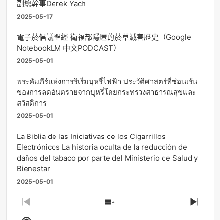
副總幹事Derek Yach
2025-05-17
電子菸倡議聖經 衛福部隱匿的菸草減害歷史（Google
NotebookLM 中文PODCAST）
2025-05-01
พระคัมภีร์แห่งการริเริ่มบุหรี่ไฟฟ้า ประวัติศาสตร์ที่ซ่อนเร้น
ของการลดอันตรายจากบุหรี่โดยกระทรวงสาธารณสุขและ
สวัสดิการ
2025-05-01
La Biblia de las Iniciativas de los Cigarrillos
Electrónicos La historia oculta de la reducción de
daños del tabaco por parte del Ministerio de Salud y
Bienestar
2025-05-01
Previous
Show
Next
Episode
Episodes
Episo