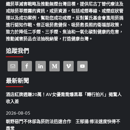
織菸草減害戰略及推動無煙台灣目標，提供尼古丁替代療法及
戒除菸草煙霧的資訊，戒菸資源，包括戒煙專線、戒煙症狀管
理以及成功案例，幫助您成功戒煙。反對董氏基金會濫用菸捐
進行認知作戰、修正吸菸救健保、吸菸救長照的衛福部政策，
致力於降低二手煙、三手煙、焦油和一氧化碳對健康的危害，
推動減害菸品合法抽稅納管，打造健康台灣。
追蹤我們
最新新聞
酒店紅牌週賺20萬！AV女優喬喬爆黑幕「轉行拍片」揭驚人
收入差
2026-08-05
朝野惡鬥不休卻為菸防法迅速合作 王郁揚:修法速度快得不
尋常