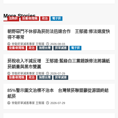
More Stories
加熱菸
投書/新聞稿
政治
電子菸
朝野惡鬥不休卻為菸防法迅速合作 王郁揚:修法速度快
得不尋常
世衛菸草減害專家 王郁揚
2026-08-03
投書/新聞稿
政治
無煙台灣
菸草減害
電子菸
菸稅收入不減反增 王郁揚:藍綠白三黨錯誤修法將讓紙
菸銷量與黑市雙贏
世衛菸草減害專家 王郁揚
2026-07-29
投書/新聞稿
政治
無煙台灣
菸草減害
85%警示圖文治標不治本 台灣禁菸聯盟籲從源頭終結
紙菸
世衛菸草減害專家 王郁揚
2026-07-29