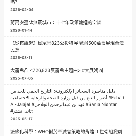
嗎?
2026-02-04
蔣萬安臺北無菸城市：十七年政策輪迴的空談
2026-01-14
《從核說起》民眾黨823公投特展 號召500萬票展現台灣
民意
2025-08-11
大罷免凸 <726,823反罷免主題曲> #大展鴻圖
2025-07-05
دليل مناصرة السجائر الإلكترونية: التاريخ الخفي للحد من
أضرار التبغ من قبل وزارة الصحة والرعاية الاجتماعية #Fahad
Al-Jalajel #فهد بن عبدالرحمن الجلاجل #Sania Nishtar
#ثانیہ نشتر;
2025-05-17
邊緣化科學：WHO對菸草減害策略的背離 ft.世衛組織前