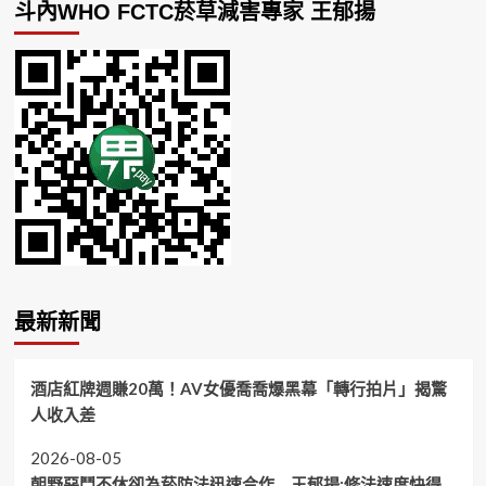
斗內WHO FCTC菸草減害專家 王郁揚
最新新聞
酒店紅牌週賺20萬！AV女優喬喬爆黑幕「轉行拍片」揭驚
人收入差
2026-08-05
朝野惡鬥不休卻為菸防法迅速合作 王郁揚:修法速度快得