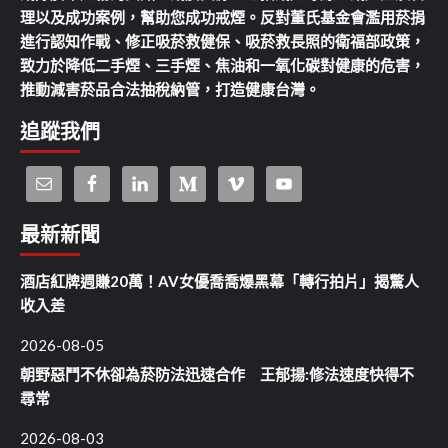
理以及成功案例，幫助您成功戒煙。反對董氏基金會濫用菸捐
進行認知作戰、修正吸菸救健保、吸菸救長照的衛福部政策，
致力於降低二手煙、三手煙、焦油和一氧化碳對健康的危害，
推動減害菸品合法抽稅納管，打造健康台灣。
追蹤我們
最新新聞
酒店紅牌週賺20萬！AV女優喬喬爆黑幕「轉行拍片」揭驚人
收入差
2026-08-05
朝野惡鬥不休卻為菸防法迅速合作 王郁揚:修法速度快得不
尋常
2026-08-03