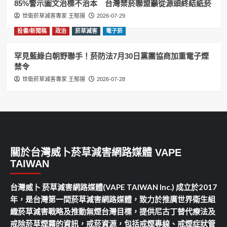
85%警示圖文治標不治本 台灣禁菸聯盟籲從源頭終結紙菸
世衛菸草減害專家 王郁揚
2026-07-29
投書/新聞稿
政治
菸草減害
電子菸
罕見藍綠白朝野聯手！菸防法7月30日黨團協商加重電子煙
禁令
世衛菸草減害專家 王郁揚
2026-07-28
關於台灣威卜菸草減害網路媒體 VAPE
TAIWAN
台灣威卜 菸草減害網路媒體(VAPE TAIWAN Inc.) 成立於2017
年，是台灣第一間菸草減害網路媒體，致力於推廣世界衛生組
織菸草減害戰略及推動無煙台灣目標，提供尼古丁替代療法及
戒除菸草煙霧的資訊，戒菸資源，包括戒煙專線、戒煙症狀管