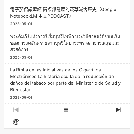
電子菸倡議聖經 衛福部隱匿的菸草減害歷史（Google
NotebookLM 中文PODCAST）
2025-05-01
พระคัมภีร์แห่งการริเริ่มบุหรี่ไฟฟ้า ประวัติศาสตร์ที่ซ่อนเร้น
ของการลดอันตรายจากบุหรี่โดยกระทรวงสาธารณสุขและ
สวัสดิการ
2025-05-01
La Biblia de las Iniciativas de los Cigarrillos
Electrónicos La historia oculta de la reducción de
daños del tabaco por parte del Ministerio de Salud y
Bienestar
2025-05-01
Previous
Show
Next
Episode
Episodes
Episo
Show
List
Podcast
Information