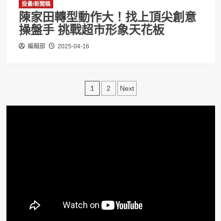
投書/新聞稿
陳家田轉型動作大！找上頂尖創意
操盤手 挑戰超市形象天花板
編輯部
2025-04-16
文
1
2
Next
章
分
頁