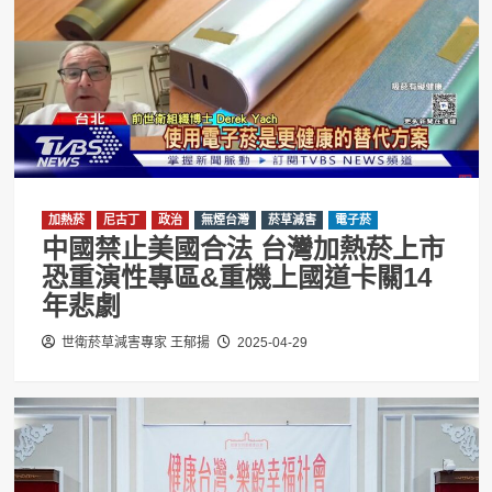
加熱菸
尼古丁
政治
無煙台灣
菸草減害
電子菸
中國禁止美國合法 台灣加熱菸上市
恐重演性專區&重機上國道卡關14
年悲劇
世衛菸草減害專家 王郁揚
2025-04-29