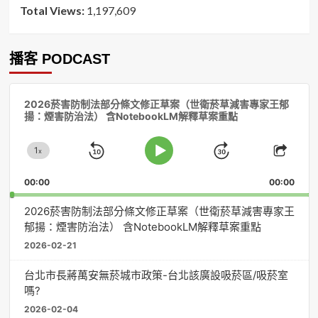
Total Views:
1,197,609
播客 PODCAST
音
2026菸害防制法部分條文修正草案（世衛菸草減害專家王郁
訊
揚：煙害防治法） 含NotebookLM解釋草案重點
播
放
1
器
x
Skip
Jump
Change
Play
Shar
Playback
This
Pause
Backward
Forward
00:00
Rate
00:00
Episo
2026菸害防制法部分條文修正草案（世衛菸草減害專家王
郁揚：煙害防治法） 含NotebookLM解釋草案重點
2026-02-21
台北市長蔣萬安無菸城市政策-台北該廣設吸菸區/吸菸室
嗎?
2026-02-04