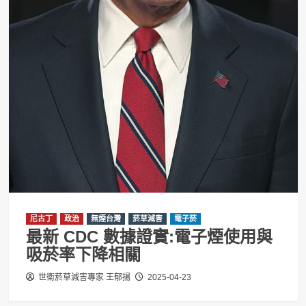
尼古丁
政治
無煙台灣
菸草減害
電子菸
最新 CDC 數據證實:電子煙使用與
吸菸率下降相關
世衛菸草減害專家 王郁揚
2025-04-23