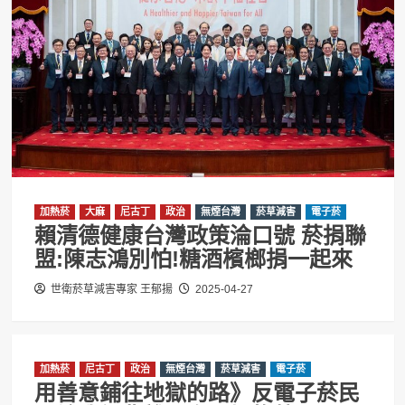
加熱菸
大麻
尼古丁
政治
無煙台灣
菸草減害
電子菸
賴清德健康台灣政策淪口號 菸捐聯
盟:陳志鴻別怕!糖酒檳榔捐一起來
世衛菸草減害專家 王郁揚
2025-04-27
加熱菸
尼古丁
政治
無煙台灣
菸草減害
電子菸
用善意鋪往地獄的路》反電子菸民