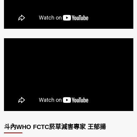
斗內WHO FCTC菸草減害專家 王郁揚