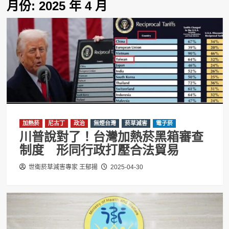
月份:
2025 年 4 月
加熱菸
尼古丁
政治
無煙台灣
菸草減害
電子菸
川普說對了！台灣加熱菸黑箱審查
制度 形同行政打壓合法貿易
世衛菸草減害專家 王郁揚
2025-04-30