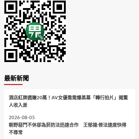
最新新聞
酒店紅牌週賺20萬！AV女優喬喬爆黑幕「轉行拍片」揭驚
人收入差
2026-08-05
朝野惡鬥不休卻為菸防法迅速合作 王郁揚:修法速度快得
不尋常