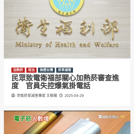
加熱菸
政治
無煙台灣
菸草減害
民眾致電衛福部關心加熱菸審查進
度 官員失控爆氣掛電話
世衛菸草減害專家 王郁揚
2025-04-29