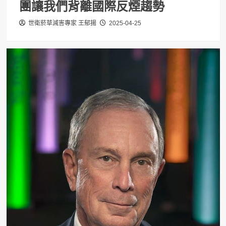
團讓我們背離國際反煙趨勢
世衛菸草減害專家 王郁揚
2025-04-25