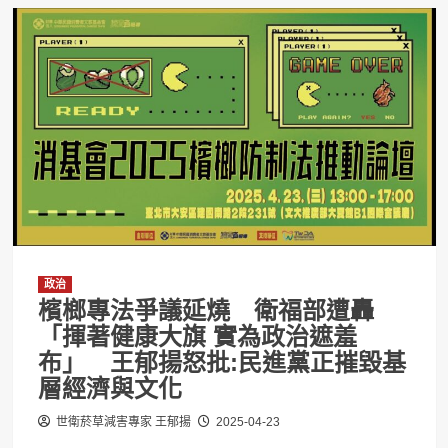
政治
檳榔專法爭議延燒 衛福部遭轟
「揮著健康大旗 實為政治遮羞
布」 王郁揚怒批:民進黨正摧毀基
層經濟與文化
世衛菸草減害專家 王郁揚
2025-04-23