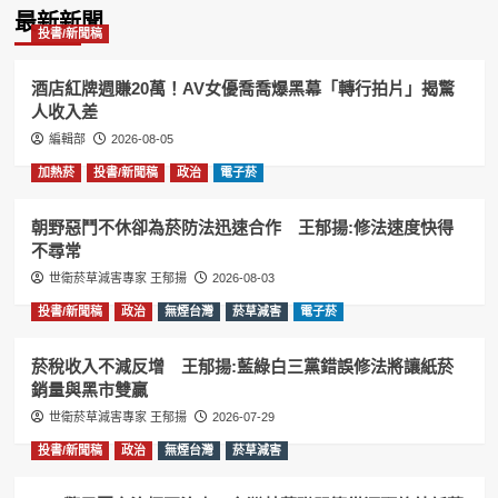
最新新聞
投書/新聞稿
酒店紅牌週賺20萬！AV女優喬喬爆黑幕「轉行拍片」揭驚
人收入差
編輯部
2026-08-05
加熱菸
投書/新聞稿
政治
電子菸
朝野惡鬥不休卻為菸防法迅速合作 王郁揚:修法速度快得
不尋常
世衛菸草減害專家 王郁揚
2026-08-03
投書/新聞稿
政治
無煙台灣
菸草減害
電子菸
菸稅收入不減反增 王郁揚:藍綠白三黨錯誤修法將讓紙菸
銷量與黑市雙贏
世衛菸草減害專家 王郁揚
2026-07-29
投書/新聞稿
政治
無煙台灣
菸草減害