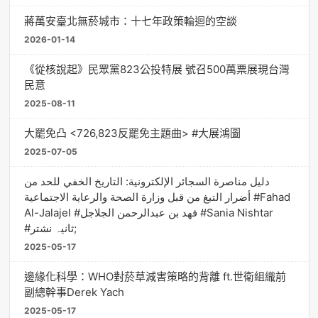
蔣萬安臺北無菸城市：十七年政策輪迴的空談
2026-01-14
《從核說起》民眾黨823公投特展 號召500萬票展現台灣
民意
2025-08-11
大罷免凸 <726,823反罷免主題曲> #大展鴻圖
2025-07-05
دليل مناصرة السجائر الإلكترونية: التاريخ الخفي للحد من
أضرار التبغ من قبل وزارة الصحة والرعاية الاجتماعية #Fahad
Al-Jalajel #فهد بن عبدالرحمن الجلاجل #Sania Nishtar
#ثانیہ نشتر;
2025-05-17
邊緣化科學：WHO對菸草減害策略的背離 ft.世衛組織前
副總幹事Derek Yach
2025-05-17