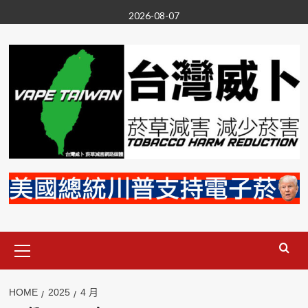
Skip
2026-08-07
to
content
Primary
Menu
HOME
2025
4 月