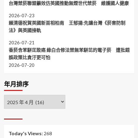
台灣禁菸聯盟籲效仿英國推動無煙世代禁菸 維護國人健康
2026-07-23
賴清德祝賀英國新首相柏南 王郁揚:先讓台灣《菸害防制
法》與英國接軌
2026-07-21
香菸含苯駢芘致癌 綠白合修法禁無苯駢芘的電子菸 遭批錯
誤政策比貪汙更可怕
2026-07-20
年月排序
年
月
排
序
Today's Views:
268