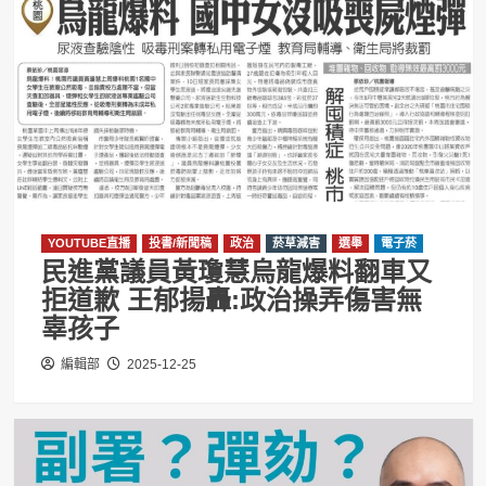
YOUTUBE直播
投書/新聞稿
政治
菸草減害
選舉
電子菸
民進黨議員黃瓊慧烏龍爆料翻車又
拒道歉 王郁揚轟:政治操弄傷害無
辜孩子
編輯部
2025-12-25