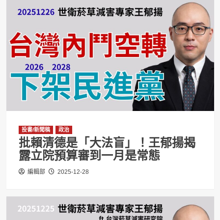
投書/新聞稿
政治
批賴清德是「大法盲」！王郁揚揭
露立院預算審到一月是常態
編輯部
2025-12-28