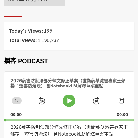
月
排
序
Today's Views:
199
Total Views:
1,196,937
播客 PODCAST
音
2026菸害防制法部分條文修正草案（世衛菸草減害專家王郁
訊
揚：煙害防治法） 含NotebookLM解釋草案重點
播
放
1
器
x
Skip
Jump
Change
Play
Shar
Playback
This
Pause
Backward
Forward
00:00
Rate
00:00
Episo
2026菸害防制法部分條文修正草案（世衛菸草減害專家王
郁揚：煙害防治法） 含NotebookLM解釋草案重點