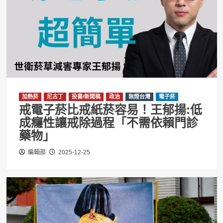
加熱菸
尼古丁
投書/新聞稿
政治
無煙台灣
電子菸
戒電子菸比戒紙菸容易！王郁揚:低
成癮性讓戒除過程「不需依賴門診
藥物」
編輯部
2025-12-25