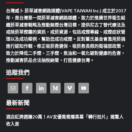
台灣威卜 菸草減害網路媒體(VAPE TAIWAN Inc.) 成立於2017
年，是台灣第一間菸草減害網路媒體，致力於推廣世界衛生組
織菸草減害戰略及推動無煙台灣目標，提供尼古丁替代療法及
戒除菸草煙霧的資訊，戒菸資源，包括戒煙專線、戒煙症狀管
理以及成功案例，幫助您成功戒煙。反對董氏基金會濫用菸捐
進行認知作戰、修正吸菸救健保、吸菸救長照的衛福部政策，
致力於降低二手煙、三手煙、焦油和一氧化碳對健康的危害，
推動減害菸品合法抽稅納管，打造健康台灣。
追蹤我們
最新新聞
酒店紅牌週賺20萬！AV女優喬喬爆黑幕「轉行拍片」揭驚人
收入差