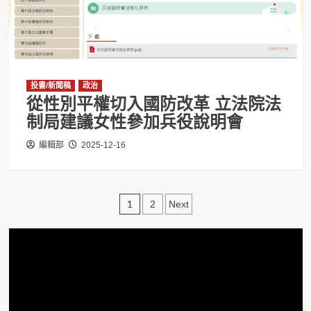
投書/新聞稿
政治
從性別平權切入國防改革 立法院法
制局建議女性參加兵役說明會
編輯部
2025-12-16
文
1
2
Next
章
分
頁