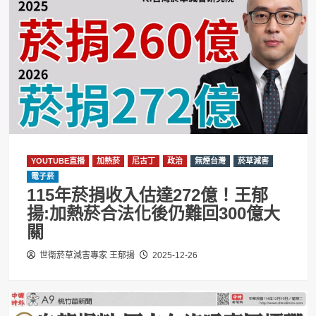
YOUTUBE直播
加熱菸
尼古丁
政治
無煙台灣
菸草減害
電子菸
115年菸捐收入估達272億！王郁
揚:加熱菸合法化後仍難回300億大
關
世衛菸草減害專家 王郁揚
2025-12-26