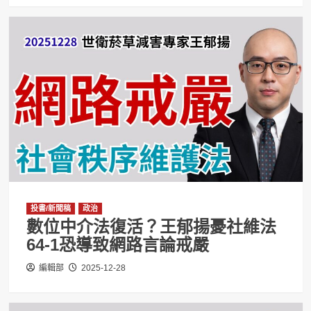
投書/新聞稿
政治
數位中介法復活？王郁揚憂社維法
64-1恐導致網路言論戒嚴
編輯部
2025-12-28