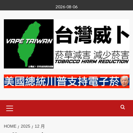
Skip
2026-08-06
to
content
Primary
Menu
HOME
2025
12 月