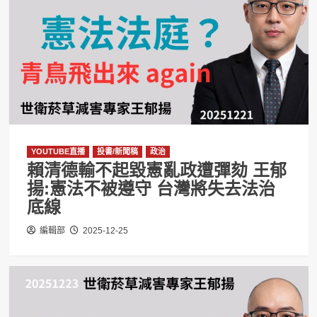
YOUTUBE直播
投書/新聞稿
政治
賴清德輸不起毀憲亂政遭彈劾 王郁
揚:憲法不被遵守 台灣將失去法治
底線
編輯部
2025-12-25