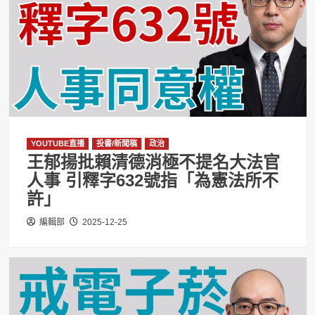
YOUTUBE直播
投書/新聞稿
政治
王郁揚批賴清德消極不提名大法官
人事 引釋字632號指「為憲法所不
許」
編輯部
2025-12-25