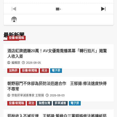
Previous
Show
Next
Episode
Episodes
Episo
Show
List
Podcast
Information
最新新聞
投書/新聞稿
酒店紅牌週賺20萬！AV女優喬喬爆黑幕「轉行拍片」揭驚
人收入差
編輯部
2026-08-05
加熱菸
投書/新聞稿
政治
電子菸
朝野惡鬥不休卻為菸防法迅速合作 王郁揚:修法速度快得
不尋常
世衛菸草減害專家 王郁揚
2026-08-03
投書/新聞稿
政治
無煙台灣
菸草減害
電子菸
菸稅收入不減反增 王郁揚:藍綠白三黨錯誤修法將讓紙菸