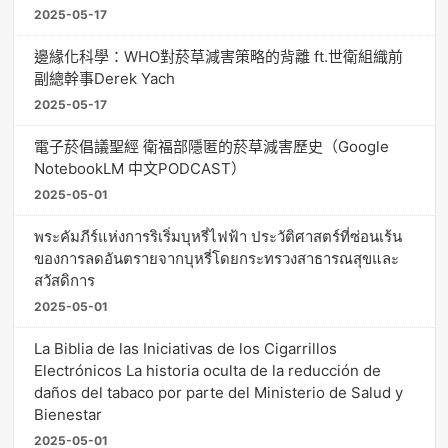
2025-05-17
邊緣化科學：WHO對菸草減害策略的背離 ft.世衛組織前
副總幹事Derek Yach
2025-05-17
電子菸倡議聖經 衛福部隱匿的菸草減害歷史（Google
NotebookLM 中文PODCAST）
2025-05-01
พระคัมภีร์แห่งการริเริ่มบุหรี่ไฟฟ้า ประวัติศาสตร์ที่ซ่อนเร้น
ของการลดอันตรายจากบุหรี่โดยกระทรวงสาธารณสุขและ
สวัสดิการ
2025-05-01
La Biblia de las Iniciativas de los Cigarrillos
Electrónicos La historia oculta de la reducción de
daños del tabaco por parte del Ministerio de Salud y
Bienestar
2025-05-01