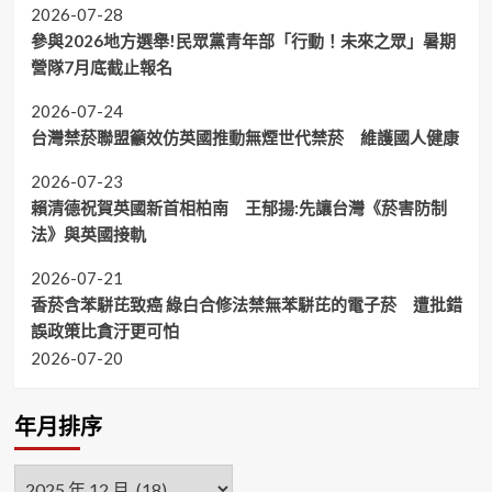
2026-07-28
參與2026地方選舉!民眾黨青年部「行動！未來之眾」暑期
營隊7月底截止報名
2026-07-24
台灣禁菸聯盟籲效仿英國推動無煙世代禁菸 維護國人健康
2026-07-23
賴清德祝賀英國新首相柏南 王郁揚:先讓台灣《菸害防制
法》與英國接軌
2026-07-21
香菸含苯駢芘致癌 綠白合修法禁無苯駢芘的電子菸 遭批錯
誤政策比貪汙更可怕
2026-07-20
年月排序
年