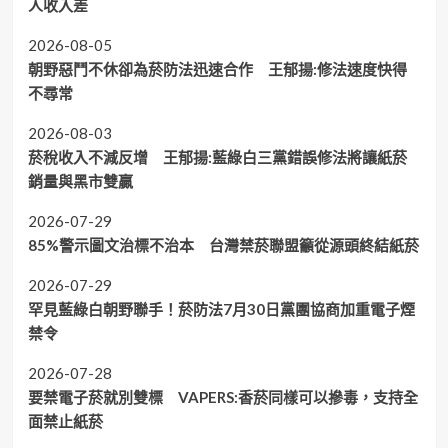
人收入差
2026-08-05
朝野惡鬥不休卻為菸防法迅速合作 王郁揚:修法速度快得
不尋常
2026-08-03
菸稅收入不減反增 王郁揚:藍綠白三黨錯誤修法將讓紙菸
銷量與黑市雙贏
2026-07-29
85%警示圖文治標不治本 台灣禁菸聯盟籲從源頭終結紙菸
2026-07-29
罕見藍綠白朝野聯手！菸防法7月30日黨團協商加重電子煙
禁令
2026-07-28
要禁電子菸就別雙標 VAPERS:香菸同樣可以摻毒，支持全
面禁止紙菸