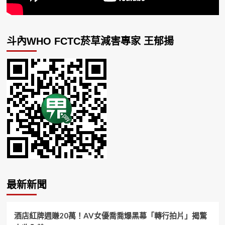
斗內WHO FCTC菸草減害專家 王郁揚
最新新聞
酒店紅牌週賺20萬！AV女優喬喬爆黑幕「轉行拍片」揭驚