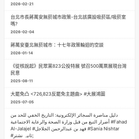
2026-02-21
台北市長蔣萬安無菸城市政策-台北該廣設吸菸區/吸菸室
嗎?
2026-02-04
蔣萬安臺北無菸城市：十七年政策輪迴的空談
2026-01-14
《從核說起》民眾黨823公投特展 號召500萬票展現台灣
民意
2025-08-11
大罷免凸 <726,823反罷免主題曲> #大展鴻圖
2025-07-05
دليل مناصرة السجائر الإلكترونية: التاريخ الخفي للحد من
أضرار التبغ من قبل وزارة الصحة والرعاية الاجتماعية #Fahad
Al-Jalajel #فهد بن عبدالرحمن الجلاجل #Sania Nishtar
#ثانیہ نشتر;