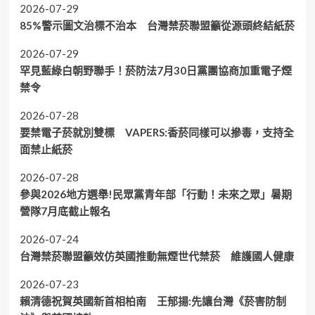
2026-07-29
85%警示圖文治標不治本 台灣禁菸聯盟籲從源頭終結紙菸
2026-07-29
罕見藍綠白朝野聯手！菸防法7月30日黨團協商加重電子煙
禁令
2026-07-28
要禁電子菸就別雙標 VAPERS:香菸同樣可以摻毒，支持全
面禁止紙菸
2026-07-28
參與2026地方選舉!民眾黨青年部「行動！未來之眾」暑期
營隊7月底截止報名
2026-07-24
台灣禁菸聯盟籲效仿英國推動無煙世代禁菸 維護國人健康
2026-07-23
賴清德祝賀英國新首相柏南 王郁揚:先讓台灣《菸害防制