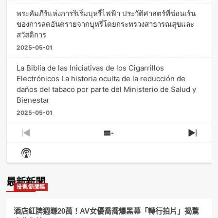
พระคัมภีร์แห่งการริเริ่มบุหรี่ไฟฟ้า ประวัติศาสตร์ที่ซ่อนเร้น
ของการลดอันตรายจากบุหรี่โดยกระทรวงสาธารณสุขและ
สวัสดิการ
2025-05-01
La Biblia de las Iniciativas de los Cigarrillos
Electrónicos La historia oculta de la reducción de
daños del tabaco por parte del Ministerio de Salud y
Bienestar
2025-05-01
Previous
Show
Next
Episode
Episodes
Episo
Show
List
Podcast
Information
最新新聞
投書/新聞稿
酒店紅牌週賺20萬！AV女優喬喬爆黑幕「轉行拍片」揭驚