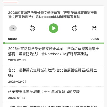
音
2026菸害防制法部分條文修正草案（世衛菸草減害專家王郁
訊
揚：煙害防治法） 含NotebookLM解釋草案重點
播
放
1
器
x
Skip
Jump
Change
Play
Shar
Playback
This
Pause
Backward
Forward
00:00
Rate
00:00
Episo
2026菸害防制法部分條文修正草案（世衛菸草減害專家王
郁揚：煙害防治法） 含NotebookLM解釋草案重點
2026-02-21
台北市長蔣萬安無菸城市政策-台北該廣設吸菸區/吸菸室
嗎?
2026-02-04
蔣萬安臺北無菸城市：十七年政策輪迴的空談
2026-01-14