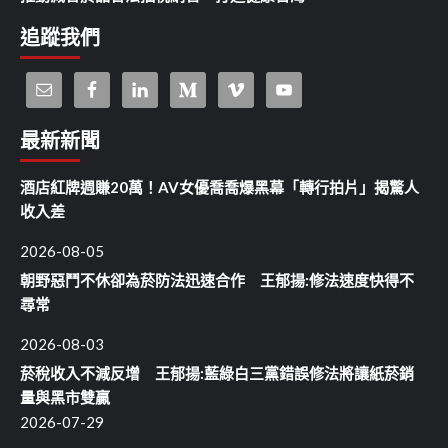
追蹤我們
最新新聞
酒店紅牌週賺20萬！AV女優喬喬爆黑幕「轉行拍片」揭驚人
收入差
2026-08-05
朝野惡鬥不休卻為菸防法迅速合作 王郁揚:修法速度快得不
尋常
2026-08-03
菸稅收入不減反增 王郁揚:藍綠白三黨錯誤修法將讓紙菸銷
量與黑市雙贏
2026-07-29