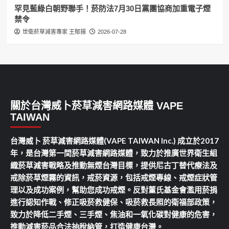
罕見藍綠白朝野聯手！菸防法7月30日黨團協商加重電子煙
禁令
世衛菸草減害專家 王郁揚
2026-07-28
關於台灣威卜菸草減害網路媒體 VAPE
TAIWAN
台灣威卜 菸草減害網路媒體(VAPE TAIWAN Inc.) 成立於2017
年，是台灣第一間菸草減害網路媒體，致力於推廣世界衛生組
織菸草減害戰略及推動無煙台灣目標，提供尼古丁替代療法及
戒除菸草煙霧的資訊，戒菸資源，包括戒煙專線、戒煙症狀管
理以及成功案例，幫助您成功戒煙。反對董氏基金會濫用菸捐
進行認知作戰、修正吸菸救健保、吸菸救長照的衛福部政策，
致力於降低二手煙、三手煙、焦油和一氧化碳對健康的危害，
推動減害菸品合法抽稅納管，打造健康台灣。