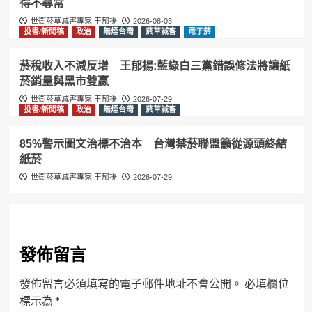
得不尋常
世衛菸草減害專家 王郁揚
2026-08-03
投書/新聞稿
政治
無煙台灣
菸草減害
電子菸
菸稅收入不減反增 王郁揚:藍綠白三黨錯誤修法將讓紙
菸銷量與黑市雙贏
世衛菸草減害專家 王郁揚
2026-07-29
投書/新聞稿
政治
無煙台灣
菸草減害
85%警示圖文治標不治本 台灣禁菸聯盟籲從源頭終結
紙菸
世衛菸草減害專家 王郁揚
2026-07-29
發佈留言
發佈留言必須填寫的電子郵件地址不會公開。
必填欄位
標示為
*