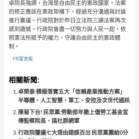
卓院長強調，台灣是自由民主的憲政國家，法案
的修正應該在憲政架構下，經過充分溝通與討論
進行審議。行政院對於昨日立法院三讀法案再次
感到遺憾。行政院會盡一切努力與人民一起，依
照憲法所賦予的權力，守護自由民主的憲政體
制。
FB留言板
相關新聞:
卓榮泰:積極落實五大「信賴產業推動方案」
半導體、人工智慧、軍工、安控及次世代通訊
陳菊下台! 民眾黨:勞動部年撒上億勞工基金宣
傳監察院長、搞社群網軍
行政院覆議七大理由錯誤百出 民眾黨團給0分