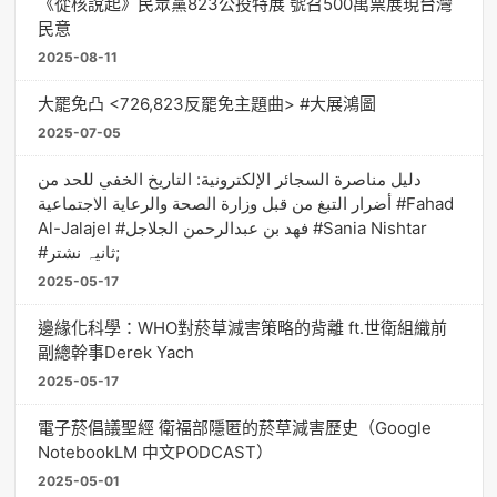
《從核說起》民眾黨823公投特展 號召500萬票展現台灣
民意
2025-08-11
大罷免凸 <726,823反罷免主題曲> #大展鴻圖
2025-07-05
دليل مناصرة السجائر الإلكترونية: التاريخ الخفي للحد من
أضرار التبغ من قبل وزارة الصحة والرعاية الاجتماعية #Fahad
Al-Jalajel #فهد بن عبدالرحمن الجلاجل #Sania Nishtar
#ثانیہ نشتر;
2025-05-17
邊緣化科學：WHO對菸草減害策略的背離 ft.世衛組織前
副總幹事Derek Yach
2025-05-17
電子菸倡議聖經 衛福部隱匿的菸草減害歷史（Google
NotebookLM 中文PODCAST）
2025-05-01