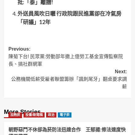
批:「泰」離譜!
外送員風吹日曬 行政院跟民進黨卻在冷氣房
「研議」12年
Post
Previous:
陳菊下台! 民眾黨:勞動部年撒上億勞工基金宣傳監察院
navigation
長、搞社群網軍
Next:
公務機關低薪受雇者聯盟籌辦「諷刺尾牙」翻桌要求調
薪
More Stories
加熱菸
投書/新聞稿
政治
電子菸
朝野惡鬥不休卻為菸防法迅速合作 王郁揚:修法速度快