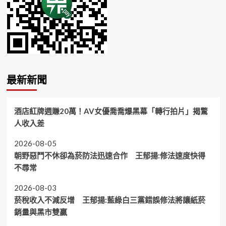
最新新聞
酒店紅牌週賺20萬！AV女優喬喬爆黑幕「轉行拍片」揭驚
人收入差
2026-08-05
朝野惡鬥不休卻為菸防法迅速合作 王郁揚:修法速度快得
不尋常
2026-08-03
菸稅收入不減反增 王郁揚:藍綠白三黨錯誤修法將讓紙菸
銷量與黑市雙贏