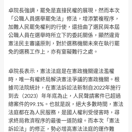
卓院長強調，罷免是直接民權的展現，然而本次
「公職人員選舉罷免法」修法，增添繁複程序，
加難人民罷免權利的行使，還扭曲了選民與本屆
公職人員在選舉時所立下的委託關係，顯然違背
憲法民主審議原則，對於選務機關未來在執行罷
免的選務工作上，亦有窒礙難行之處。
卓院長表示，憲法法庭是在憲政機關違法濫權
時，唯一有權終局解決憲法爭議的憲政機關。根
據司法院統計，在憲法訴訟法新制自2022年施行
到去（2023）年年底為止，人民聲請案件已超過
總案件的99.1%。也就是說，絕大多數時間，憲法
法庭都在為人民服務，是國人權利受侵害時，尋
求終局救濟程序的最後一道防線。而本次「憲法
訴訟法」的修正，勢必增高憲法法庭的運作難