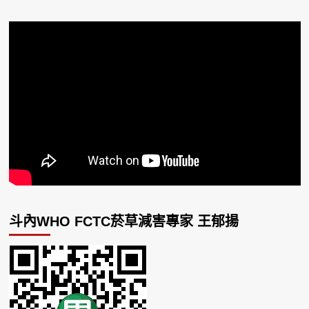
斗內WHO FCTC菸草減害專家 王郁揚