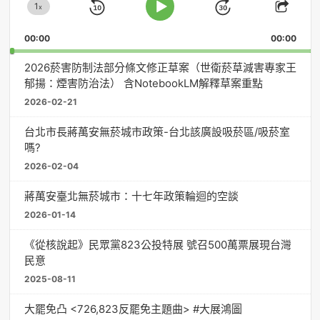
1
器
x
Skip
Jump
Change
Play
Shar
Playback
This
Pause
Backward
Forward
00:00
Rate
00:00
Episo
2026菸害防制法部分條文修正草案（世衛菸草減害專家王
郁揚：煙害防治法） 含NotebookLM解釋草案重點
2026-02-21
台北市長蔣萬安無菸城市政策-台北該廣設吸菸區/吸菸室
嗎?
2026-02-04
蔣萬安臺北無菸城市：十七年政策輪迴的空談
2026-01-14
《從核說起》民眾黨823公投特展 號召500萬票展現台灣
民意
2025-08-11
大罷免凸 <726,823反罷免主題曲> #大展鴻圖