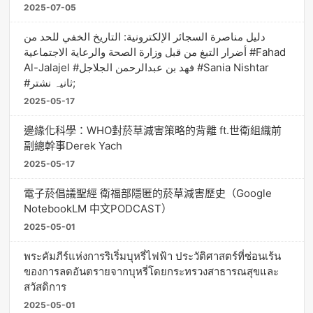
2025-07-05
دليل مناصرة السجائر الإلكترونية: التاريخ الخفي للحد من
أضرار التبغ من قبل وزارة الصحة والرعاية الاجتماعية #Fahad
Al-Jalajel #فهد بن عبدالرحمن الجلاجل #Sania Nishtar
#ثانیہ نشتر;
2025-05-17
邊緣化科學：WHO對菸草減害策略的背離 ft.世衛組織前
副總幹事Derek Yach
2025-05-17
電子菸倡議聖經 衛福部隱匿的菸草減害歷史（Google
NotebookLM 中文PODCAST）
2025-05-01
พระคัมภีร์แห่งการริเริ่มบุหรี่ไฟฟ้า ประวัติศาสตร์ที่ซ่อนเร้น
ของการลดอันตรายจากบุหรี่โดยกระทรวงสาธารณสุขและ
สวัสดิการ
2025-05-01