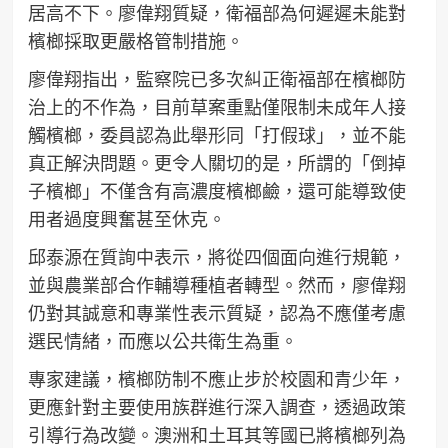
居高不下。廖偉翔質疑，衛福部為何遲遲未能對
檳榔採取更嚴格管制措施。
廖偉翔指出，監察院已多次糾正衛福部在檳榔防
治上的不作為，目前草案重點僅限制未成年人接
觸檳榔，委員認為此舉形同「打假球」，並不能
真正解決問題。更令人關切的是，所謂的「倒掉
子檳榔」不僅含有高濃度檳榔鹼，還可能導致使
用者過度興奮甚至休克。
邱泰源在質詢中表示，將從四個面向進行規範，
並與農業部合作輔導種植者轉型。然而，廖偉翔
仍對其誠意和專業性表示質疑，認為不應僅考慮
選民情緒，而應以公共衛生為重。
專家建議，檳榔防制不應止步於校園和青少年，
更應針對主要使用族群進行深入調查，透過政策
引導行為改變。澳洲和土耳其等國已將檳榔列為