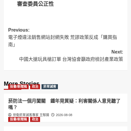
審查委員公正性
Post
Previous:
電子煙違法銷售網站封網失敗 荒謬政策反成「購買指
navigation
南」
Next:
中國大搶玩具槍訂單 台灣協會籲政府檢討產業政策
More Stories
投書/新聞稿
政治
菸草減害
菸防法一個月闖關 鍾年晃質疑：利害關係人意見聽了
嗎？
世衛菸草減害專家 王郁揚
2026-08-08
投書/新聞稿
政治