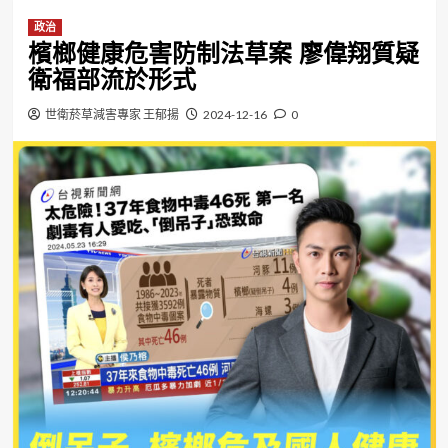
政治
檳榔健康危害防制法草案 廖偉翔質疑
衛福部流於形式
世衛菸草減害專家 王郁揚
2024-12-16
0