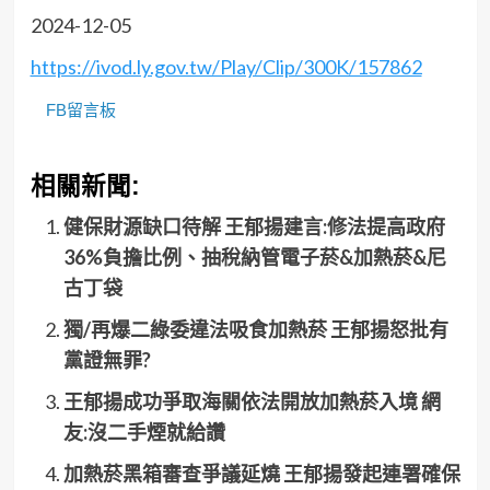
2024-12-05
https://ivod.ly.gov.tw/Play/Clip/300K/157862
FB留言板
相關新聞:
健保財源缺口待解 王郁揚建言:修法提高政府
36%負擔比例、抽稅納管電子菸&加熱菸&尼
古丁袋
獨/再爆二綠委違法吸食加熱菸 王郁揚怒批有
黨證無罪?
王郁揚成功爭取海關依法開放加熱菸入境 網
友:沒二手煙就給讚
加熱菸黑箱審查爭議延燒 王郁揚發起連署確保