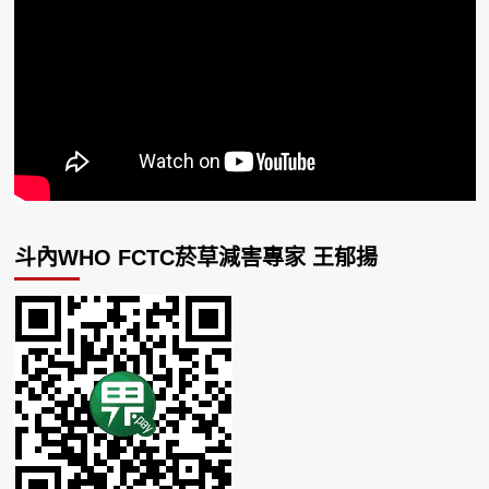
斗內WHO FCTC菸草減害專家 王郁揚