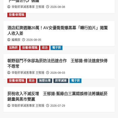
下一個世代》倡議
世衛菸草減害專家 王郁揚
2026-08-08
投書/新聞稿
酒店紅牌週賺20萬！AV女優喬喬爆黑幕「轉行拍片」揭驚
人收入差
編輯部
2026-08-05
加熱菸
投書/新聞稿
政治
電子菸
朝野惡鬥不休卻為菸防法迅速合作 王郁揚:修法速度快得
不尋常
世衛菸草減害專家 王郁揚
2026-08-03
投書/新聞稿
政治
無煙台灣
菸草減害
電子菸
菸稅收入不減反增 王郁揚:藍綠白三黨錯誤修法將讓紙菸
銷量與黑市雙贏
世衛菸草減害專家 王郁揚
2026-07-29