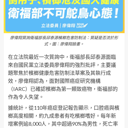
廖偉翔質詢衛福部長邱泰源檳榔危害防制法：質疑是否流於形
式。圖：廖偉翔臉書。
在立法院最近一次質詢中，衛福部長邱泰源面臨
來自國民黨立法委員廖偉翔的強烈批評，主要議
題聚焦於檳榔健康危害防制法草案及其執行成
效，廖偉翔認為，面對國際癌症研究機構
（IARC）已確認檳榔為第一類致癌物，衛福部的
作為令人失望。
據統計，從110年癌症登記報告顯示，口腔癌與檳
榔高度相關，約九成患者有吃檳榔嗜好。每年新
增案例逾8,000人，其中超過90%為男性，死亡率