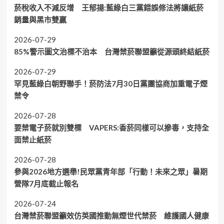
菸稅收入不減反增 王郁揚:藍綠白三黨錯誤修法將讓紙菸
銷量與黑市雙贏
2026-07-29
85%警示圖文治標不治本 台灣禁菸聯盟籲從源頭終結紙菸
2026-07-29
罕見藍綠白朝野聯手！菸防法7月30日黨團協商加重電子煙
禁令
2026-07-28
要禁電子菸就別雙標 VAPERS:香菸同樣可以摻毒，支持全
面禁止紙菸
2026-07-28
參與2026地方選舉!民眾黨青年部「行動！未來之眾」暑期
營隊7月底截止報名
2026-07-24
台灣禁菸聯盟籲效仿英國推動無煙世代禁菸 維護國人健康