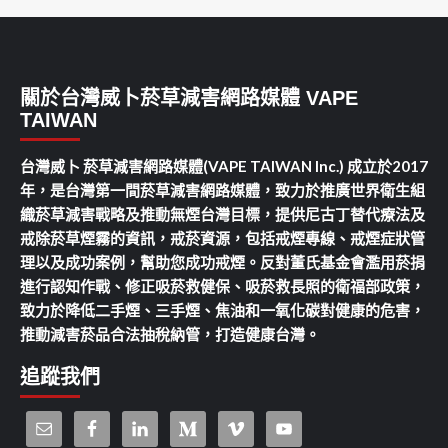
關於台灣威卜菸草減害網路媒體 VAPE
TAIWAN
台灣威卜 菸草減害網路媒體(VAPE TAIWAN Inc.) 成立於2017
年，是台灣第一間菸草減害網路媒體，致力於推廣世界衛生組
織菸草減害戰略及推動無煙台灣目標，提供尼古丁替代療法及
戒除菸草煙霧的資訊，戒菸資源，包括戒煙專線、戒煙症狀管
理以及成功案例，幫助您成功戒煙。反對董氏基金會濫用菸捐
進行認知作戰、修正吸菸救健保、吸菸救長照的衛福部政策，
致力於降低二手煙、三手煙、焦油和一氧化碳對健康的危害，
推動減害菸品合法抽稅納管，打造健康台灣。
追蹤我們