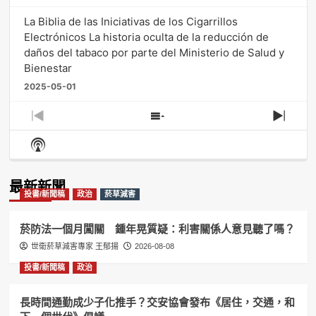
La Biblia de las Iniciativas de los Cigarrillos
Electrónicos La historia oculta de la reducción de
daños del tabaco por parte del Ministerio de Salud y
Bienestar
2025-05-01
Previous
Show
Next
Episode
Episodes
Episo
Show
List
Podcast
Information
最新新聞
投書/新聞稿
政治
菸草減害
菸防法一個月闖關 鍾年晃質疑：利害關係人意見聽了嗎？
世衛菸草減害專家 王郁揚
2026-08-08
投書/新聞稿
政治
長時間通勤成少子化推手？交安協會發布《居住，交通，和