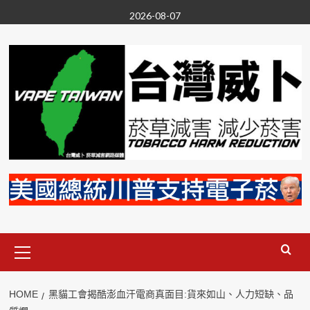
Skip
2026-08-07
to
content
Primary
Menu
HOME
黑貓工會揭酷澎血汗電商真面目:貨來如山、人力短缺、品