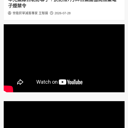
子煙禁令
世衛菸草減害專家 王郁揚
2026-07-28