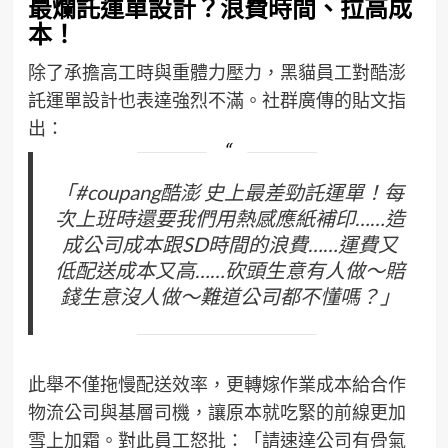
最爛託運單設計？浪費時間、拉高成
本！
除了承擔高工時與重體力壓力，黑貓員工對酷澎
託運單設計也表達強烈不滿。社群廣傳的貼文指
出：
「#coupang酷澎 史上最差勁託運單！每
次上班時還要我們用熱感應紙補印……造
成公司成本跟SD時間的浪費……運費又
低配送成本又高……砍頭生意有人做～賠
錢生意沒人做～難道公司都不懂嗎？」
此舉不僅拖慢配送效率，更轉嫁作業成本給合作
物流公司與基層司機，讓原本就吃緊的前線更加
雪上加霜。對此員工怒批：「請速達公司有骨氣