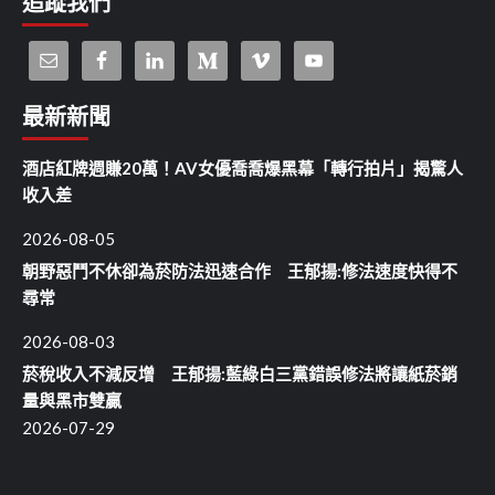
追蹤我們
最新新聞
酒店紅牌週賺20萬！AV女優喬喬爆黑幕「轉行拍片」揭驚人
收入差
2026-08-05
朝野惡鬥不休卻為菸防法迅速合作 王郁揚:修法速度快得不
尋常
2026-08-03
菸稅收入不減反增 王郁揚:藍綠白三黨錯誤修法將讓紙菸銷
量與黑市雙贏
2026-07-29