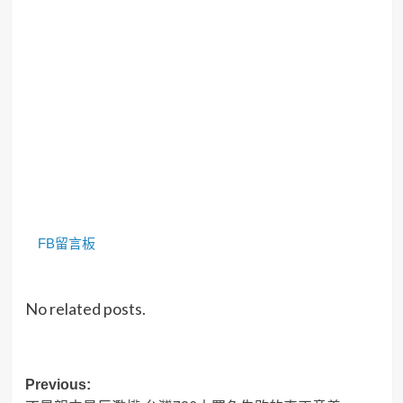
FB留言板
No related posts.
Post
Previous: