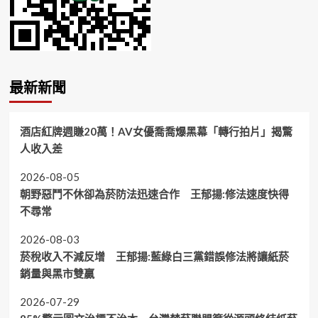
最新新聞
酒店紅牌週賺20萬！AV女優喬喬爆黑幕「轉行拍片」揭驚
人收入差
2026-08-05
朝野惡鬥不休卻為菸防法迅速合作 王郁揚:修法速度快得
不尋常
2026-08-03
菸稅收入不減反增 王郁揚:藍綠白三黨錯誤修法將讓紙菸
銷量與黑市雙贏
2026-07-29