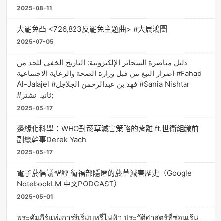
2025-08-11
大罷免凸 <726,823反罷免主題曲> #大展鴻圖
2025-07-05
دليل مناصرة السجائر الإلكترونية: التاريخ الخفي للحد من
أضرار التبغ من قبل وزارة الصحة والرعاية الاجتماعية #Fahad
Al-Jalajel #فهد بن عبدالرحمن الجلاجل #Sania Nishtar
#ثانیہ نشتر;
2025-05-17
邊緣化科學：WHO對菸草減害策略的背離 ft.世衛組織前
副總幹事Derek Yach
2025-05-17
電子菸倡議聖經 衛福部隱匿的菸草減害歷史（Google
NotebookLM 中文PODCAST）
2025-05-01
พระคัมภีร์แห่งการริเริ่มบุหรี่ไฟฟ้า ประวัติศาสตร์ที่ซ่อนเร้น