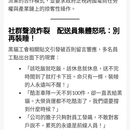
流業的合作模式，並要求政府正視跨國電商在勞
權與產業鏈上的掠奪性操作。
社群聲浪炸裂 配送員集體怒吼：別
再裝睡！
黑貓工會相關貼文引發破百則留言響應，多名員
工點出台面下的現實：
「該吃飯就吃飯，該休息就休息，送不完
時間到了就打卡下班。命只有一條，裝睡
的人永遠叫不醒！」
「酷澎車隊一天不到100件，卻一直丟給黑
貓。大榮貨運都不吃酷澎了，我們還要撐
到什麼時候？」
「公司的膽子只夠對員工發飆，不敢對客
戶說不，累死的永遠是前線人員！」