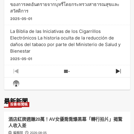
ของการลดอันตรายจากบุหรี่โดยกระทรวงสาธารณสุขและ
สวัสดิการ
2025-05-01
La Biblia de las Iniciativas de los Cigarrillos
Electrónicos La historia oculta de la reducción de
daños del tabaco por parte del Ministerio de Salud y
Bienestar
2025-05-01
Previous
Show
Next
Episode
Episodes
Episo
Show
List
Podcast
Information
最新新聞
投書/新聞稿
酒店紅牌週賺20萬！AV女優喬喬爆黑幕「轉行拍片」揭驚
人收入差
編輯部
2026-08-05