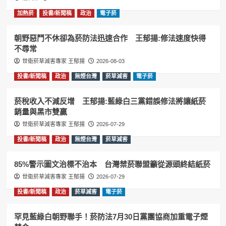
加熱菸
投書/新聞稿
政治
電子菸
朝野惡鬥不休卻為菸防法迅速合作 王郁揚:修法速度快得
不尋常
世衛菸草減害專家 王郁揚
2026-08-03
投書/新聞稿
政治
無煙台灣
菸草減害
電子菸
菸稅收入不減反增 王郁揚:藍綠白三黨錯誤修法將讓紙菸
銷量與黑市雙贏
世衛菸草減害專家 王郁揚
2026-07-29
投書/新聞稿
政治
無煙台灣
菸草減害
85%警示圖文治標不治本 台灣禁菸聯盟籲從源頭終結紙菸
世衛菸草減害專家 王郁揚
2026-07-29
投書/新聞稿
政治
菸草減害
電子菸
罕見藍綠白朝野聯手！菸防法7月30日黨團協商加重電子煙