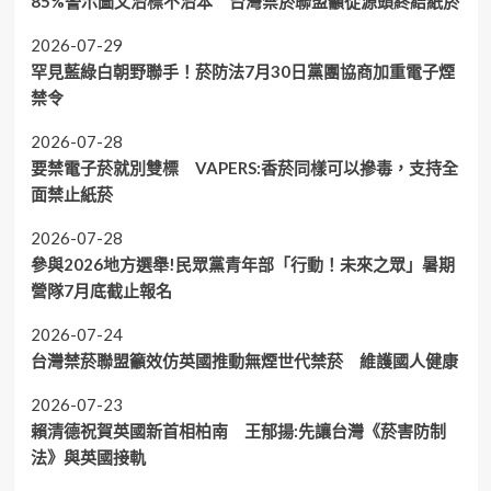
85%警示圖文治標不治本 台灣禁菸聯盟籲從源頭終結紙菸
2026-07-29
罕見藍綠白朝野聯手！菸防法7月30日黨團協商加重電子煙
禁令
2026-07-28
要禁電子菸就別雙標 VAPERS:香菸同樣可以摻毒，支持全
面禁止紙菸
2026-07-28
參與2026地方選舉!民眾黨青年部「行動！未來之眾」暑期
營隊7月底截止報名
2026-07-24
台灣禁菸聯盟籲效仿英國推動無煙世代禁菸 維護國人健康
2026-07-23
賴清德祝賀英國新首相柏南 王郁揚:先讓台灣《菸害防制
法》與英國接軌