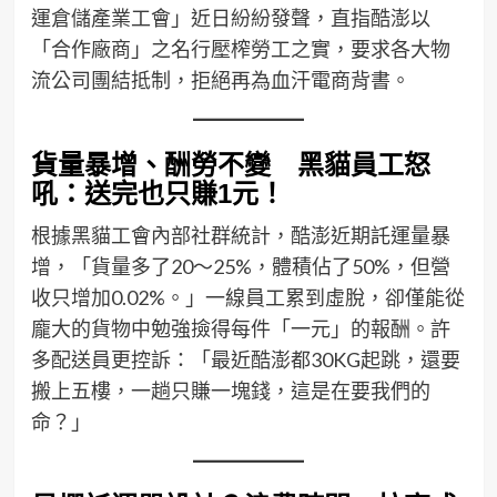
運倉儲產業工會」近日紛紛發聲，直指酷澎以
「合作廠商」之名行壓榨勞工之實，要求各大物
流公司團結抵制，拒絕再為血汗電商背書。
貨量暴增、酬勞不變 黑貓員工怒
吼：送完也只賺1元！
根據黑貓工會內部社群統計，酷澎近期託運量暴
增，「貨量多了20～25%，體積佔了50%，但營
收只增加0.02%。」一線員工累到虛脫，卻僅能從
龐大的貨物中勉強撿得每件「一元」的報酬。許
多配送員更控訴：「最近酷澎都30KG起跳，還要
搬上五樓，一趟只賺一塊錢，這是在要我們的
命？」