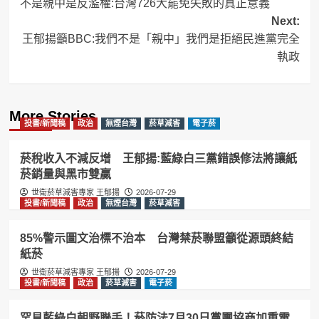
不是親中是反濫權:台灣726大罷免失敗的真正意義
navigation
Next:
王郁揚籲BBC:我們不是「親中」我們是拒絕民進黨完全
執政
More Stories
投書/新聞稿
政治
無煙台灣
菸草減害
電子菸
菸稅收入不減反增 王郁揚:藍綠白三黨錯誤修法將讓紙
菸銷量與黑市雙贏
世衛菸草減害專家 王郁揚
2026-07-29
投書/新聞稿
政治
無煙台灣
菸草減害
85%警示圖文治標不治本 台灣禁菸聯盟籲從源頭終結
紙菸
世衛菸草減害專家 王郁揚
2026-07-29
投書/新聞稿
政治
菸草減害
電子菸
罕見藍綠白朝野聯手！菸防法7月30日黨團協商加重電