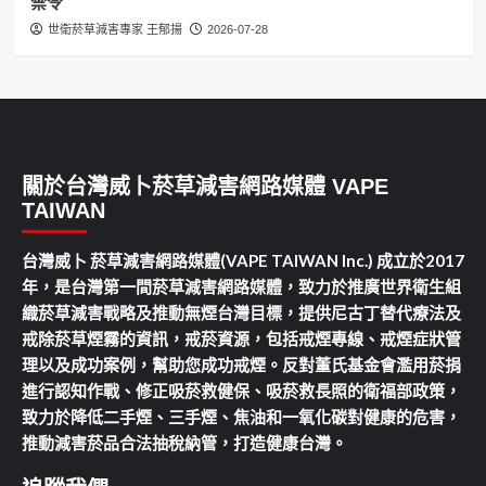
禁令
世衛菸草減害專家 王郁揚
2026-07-28
關於台灣威卜菸草減害網路媒體 VAPE
TAIWAN
台灣威卜 菸草減害網路媒體(VAPE TAIWAN Inc.) 成立於2017
年，是台灣第一間菸草減害網路媒體，致力於推廣世界衛生組
織菸草減害戰略及推動無煙台灣目標，提供尼古丁替代療法及
戒除菸草煙霧的資訊，戒菸資源，包括戒煙專線、戒煙症狀管
理以及成功案例，幫助您成功戒煙。反對董氏基金會濫用菸捐
進行認知作戰、修正吸菸救健保、吸菸救長照的衛福部政策，
致力於降低二手煙、三手煙、焦油和一氧化碳對健康的危害，
推動減害菸品合法抽稅納管，打造健康台灣。