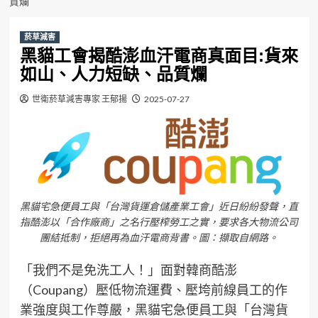
質爛
菸草減害
黑貓工會揭酷澎血汗電商真面目:貨來
如山、人力短缺、品質爛
世衛菸草減害專家 王郁揚
2025-07-27
黑貓宅急便員工與「台灣貨運倉儲產業工會」近日紛紛發聲，直
指酷澎以「合作廠商」之名行壓榨勞工之實，要求各大物流公司
團結抵制，拒絕再為血汗電商背書。圖：擷取自網路。
「我們不是免洗工人！」面對韓商酷澎
（Coupang）壓低物流運費、壓垮前線員工的作
業強度與工作尊嚴，黑貓宅急便員工與「台灣貨