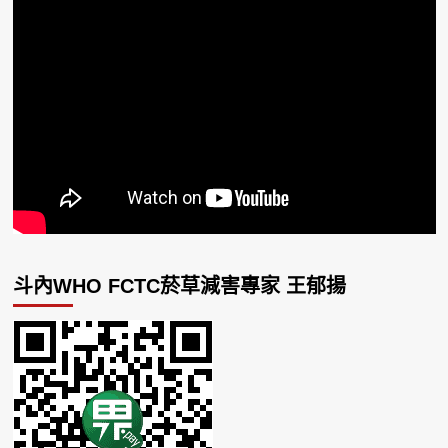
斗內WHO FCTC菸草減害專家 王郁揚