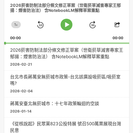
2026菸害防制法部分條文修正草案（世衛菸草減害專家王郁
訊
揚：煙害防治法） 含NotebookLM解釋草案重點
播
放
1
器
x
Skip
Jump
Change
Play
Shar
Playback
This
Pause
Backward
Forward
00:00
Rate
00:00
Episo
2026菸害防制法部分條文修正草案（世衛菸草減害專家王
郁揚：煙害防治法） 含NotebookLM解釋草案重點
2026-02-21
台北市長蔣萬安無菸城市政策-台北該廣設吸菸區/吸菸室
嗎?
2026-02-04
蔣萬安臺北無菸城市：十七年政策輪迴的空談
2026-01-14
《從核說起》民眾黨823公投特展 號召500萬票展現台灣
民意