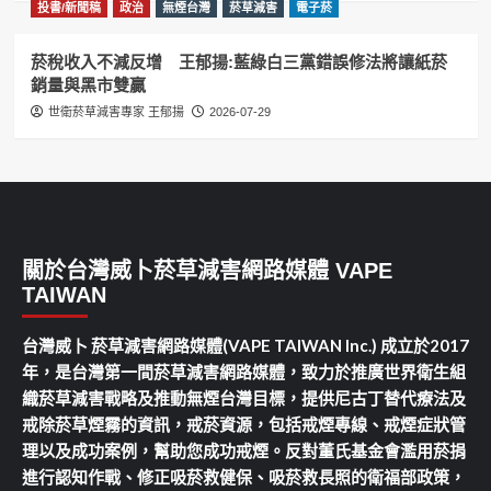
投書/新聞稿
政治
無煙台灣
菸草減害
電子菸
菸稅收入不減反增 王郁揚:藍綠白三黨錯誤修法將讓紙菸
銷量與黑市雙贏
世衛菸草減害專家 王郁揚
2026-07-29
關於台灣威卜菸草減害網路媒體 VAPE
TAIWAN
台灣威卜 菸草減害網路媒體(VAPE TAIWAN Inc.) 成立於2017
年，是台灣第一間菸草減害網路媒體，致力於推廣世界衛生組
織菸草減害戰略及推動無煙台灣目標，提供尼古丁替代療法及
戒除菸草煙霧的資訊，戒菸資源，包括戒煙專線、戒煙症狀管
理以及成功案例，幫助您成功戒煙。反對董氏基金會濫用菸捐
進行認知作戰、修正吸菸救健保、吸菸救長照的衛福部政策，