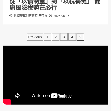
從「以價制量」到「以稅養健」 健
康風險稅勢在必行
世衛菸草減害專家 王郁揚
2025-05-15
文
5
Previous
1
2
3
4
章
分
頁