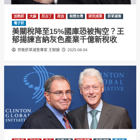
加熱菸
大麻
尼古丁
政治
無煙台灣
研究成果
菸草減害
電子菸
美關稅降至15%國庫恐被掏空？王
郁揚諫言納灰色產業千億新稅收
世衛菸草減害專家 王郁揚
2025-08-04