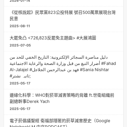
2026-01-14
《從核說起》民眾黨823公投特展 號召500萬票展現台灣
民意
2025-08-11
大罷免凸 <726,823反罷免主題曲> #大展鴻圖
2025-07-05
دليل مناصرة السجائر الإلكترونية: التاريخ الخفي للحد من
أضرار التبغ من قبل وزارة الصحة والرعاية الاجتماعية #Fahad
Al-Jalajel #فهد بن عبدالرحمن الجلاجل #Sania Nishtar
#ثانیہ نشتر;
2025-05-17
邊緣化科學：WHO對菸草減害策略的背離 ft.世衛組織前
副總幹事Derek Yach
2025-05-17
電子菸倡議聖經 衛福部隱匿的菸草減害歷史（Google
NotebookLM 中文PODCAST）