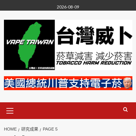
Skip
2026-08-09
to
content
Primary
Menu
HOME
研究成果
PAGE 5