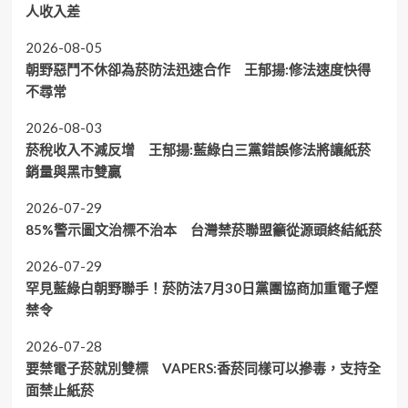
人收入差
2026-08-05
朝野惡鬥不休卻為菸防法迅速合作 王郁揚:修法速度快得
不尋常
2026-08-03
菸稅收入不減反增 王郁揚:藍綠白三黨錯誤修法將讓紙菸
銷量與黑市雙贏
2026-07-29
85%警示圖文治標不治本 台灣禁菸聯盟籲從源頭終結紙菸
2026-07-29
罕見藍綠白朝野聯手！菸防法7月30日黨團協商加重電子煙
禁令
2026-07-28
要禁電子菸就別雙標 VAPERS:香菸同樣可以摻毒，支持全
面禁止紙菸