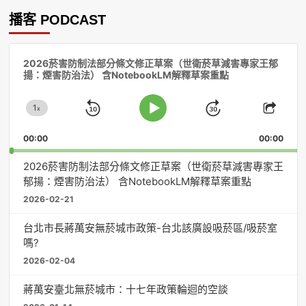
播客 PODCAST
音
2026菸害防制法部分條文修正草案（世衛菸草減害專家王郁
訊
揚：煙害防治法） 含NotebookLM解釋草案重點
播
放
1
器
x
Skip
Jump
Change
Play
Shar
Playback
This
Pause
Backward
Forward
00:00
Rate
00:00
Episo
2026菸害防制法部分條文修正草案（世衛菸草減害專家王
郁揚：煙害防治法） 含NotebookLM解釋草案重點
2026-02-21
台北市長蔣萬安無菸城市政策-台北該廣設吸菸區/吸菸室
嗎?
2026-02-04
蔣萬安臺北無菸城市：十七年政策輪迴的空談