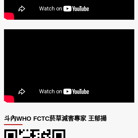
斗內WHO FCTC菸草減害專家 王郁揚