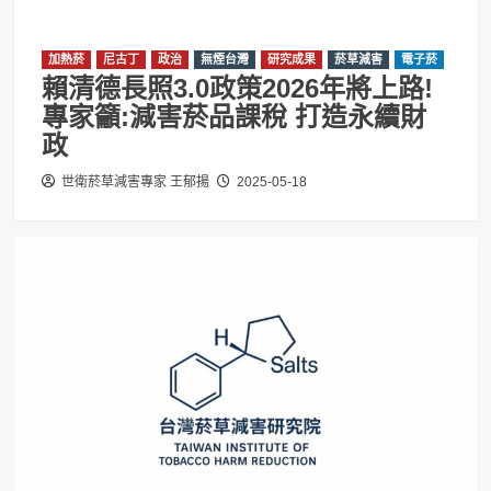
加熱菸
尼古丁
政治
無煙台灣
研究成果
菸草減害
電子菸
賴清德長照3.0政策2026年將上路!
專家籲:減害菸品課稅 打造永續財
政
世衛菸草減害專家 王郁揚
2025-05-18