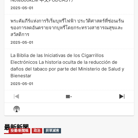
2025-05-01
พระคัมภีร์แห่งการริเริ่มบุหรี่ไฟฟ้า ประวัติศาสตร์ที่ซ่อนเร้น
ของการลดอันตรายจากบุหรี่โดยกระทรวงสาธารณสุขและ
สวัสดิการ
2025-05-01
La Biblia de las Iniciativas de los Cigarrillos
Electrónicos La historia oculta de la reducción de
daños del tabaco por parte del Ministerio de Salud y
Bienestar
2025-05-01
Previous
Show
Next
Episode
Episodes
Episo
Show
List
Podcast
Information
最新新聞
投書/新聞稿
政治
菸草減害