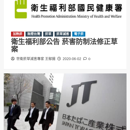
加熱菸
無煙台灣
菸草
菸草減害
電子菸
衛生福利部公告 菸害防制法修正草
案
0
世衛菸草減害專家 王郁揚
2020-06-02