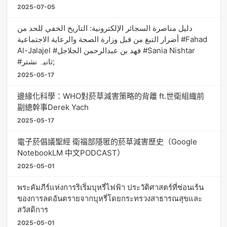
2025-07-05
دليل مناصرة السجائر الإلكترونية: التاريخ الخفي للحد من
أضرار التبغ من قبل وزارة الصحة والرعاية الاجتماعية #Fahad
Al-Jalajel #فهد بن عبدالرحمن الجلاجل #Sania Nishtar
#ثانیہ نشتر;
2025-05-17
邊緣化科學：WHO對菸草減害策略的背離 ft.世衛組織前
副總幹事Derek Yach
2025-05-17
電子菸倡議聖經 衛福部隱匿的菸草減害歷史（Google
NotebookLM 中文PODCAST）
2025-05-01
พระคัมภีร์แห่งการริเริ่มบุหรี่ไฟฟ้า ประวัติศาสตร์ที่ซ่อนเร้น
ของการลดอันตรายจากบุหรี่โดยกระทรวงสาธารณสุขและ
สวัสดิการ
2025-05-01