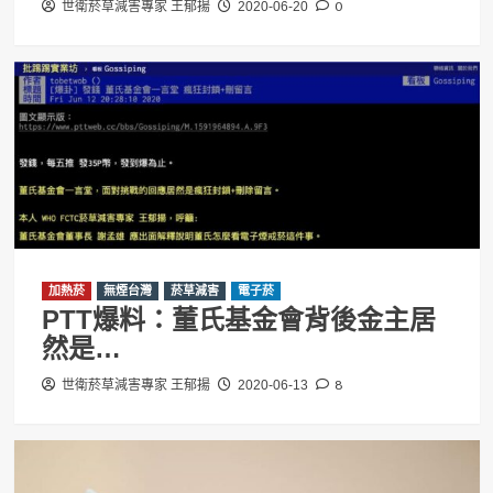
0
世衛菸草減害專家 王郁揚
2020-06-20
加熱菸
無煙台灣
菸草減害
電子菸
PTT爆料：董氏基金會背後金主居
然是…
8
世衛菸草減害專家 王郁揚
2020-06-13