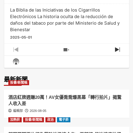
La Biblia de las Iniciativas de los Cigarrillos
Electrónicos La historia oculta de la reducción de
daños del tabaco por parte del Ministerio de Salud y
Bienestar
2025-05-01
Previous
Show
Next
Episode
Episodes
Episo
Show
List
Podcast
Information
最新新聞
投書/新聞稿
酒店紅牌週賺20萬！AV女優喬喬爆黑幕「轉行拍片」揭驚
人收入差
編輯部
2026-08-05
加熱菸
投書/新聞稿
政治
電子菸