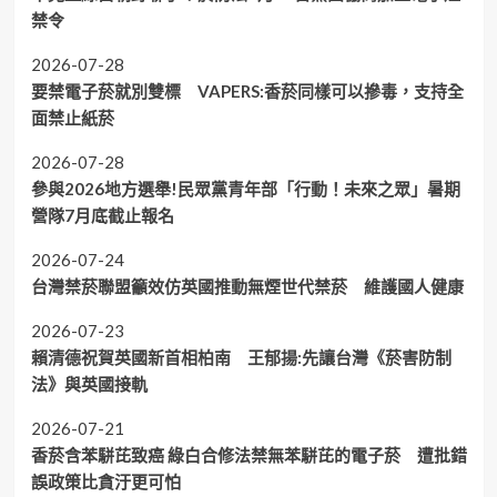
禁令
2026-07-28
要禁電子菸就別雙標 VAPERS:香菸同樣可以摻毒，支持全
面禁止紙菸
2026-07-28
參與2026地方選舉!民眾黨青年部「行動！未來之眾」暑期
營隊7月底截止報名
2026-07-24
台灣禁菸聯盟籲效仿英國推動無煙世代禁菸 維護國人健康
2026-07-23
賴清德祝賀英國新首相柏南 王郁揚:先讓台灣《菸害防制
法》與英國接軌
2026-07-21
香菸含苯駢芘致癌 綠白合修法禁無苯駢芘的電子菸 遭批錯
誤政策比貪汙更可怕