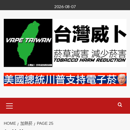
Skip
2026-08-07
to
content
Primary
Menu
HOME
加熱菸
PAGE 25