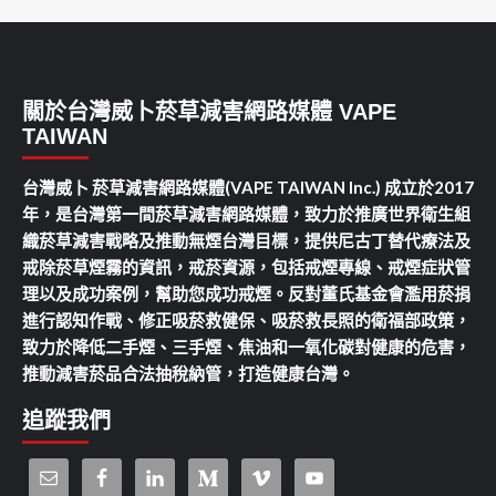
關於台灣威卜菸草減害網路媒體 VAPE
TAIWAN
台灣威卜 菸草減害網路媒體(VAPE TAIWAN Inc.) 成立於2017
年，是台灣第一間菸草減害網路媒體，致力於推廣世界衛生組
織菸草減害戰略及推動無煙台灣目標，提供尼古丁替代療法及
戒除菸草煙霧的資訊，戒菸資源，包括戒煙專線、戒煙症狀管
理以及成功案例，幫助您成功戒煙。反對董氏基金會濫用菸捐
進行認知作戰、修正吸菸救健保、吸菸救長照的衛福部政策，
致力於降低二手煙、三手煙、焦油和一氧化碳對健康的危害，
推動減害菸品合法抽稅納管，打造健康台灣。
追蹤我們