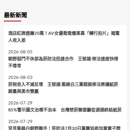
最新新聞
酒店紅牌週賺20萬！AV女優喬喬爆黑幕「轉行拍片」揭驚
人收入差
2026-08-05
朝野惡鬥不休卻為菸防法迅速合作 王郁揚:修法速度快得
不尋常
2026-08-03
菸稅收入不減反增 王郁揚:藍綠白三黨錯誤修法將讓紙菸
銷量與黑市雙贏
2026-07-29
85%警示圖文治標不治本 台灣禁菸聯盟籲從源頭終結紙菸
2026-07-29
罕見藍綠白朝野聯手！菸防法7月30日黨團協商加重電子煙