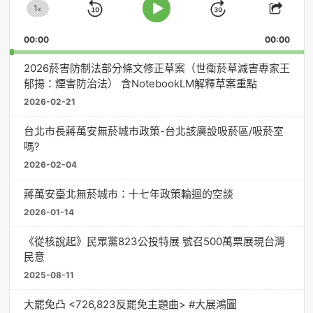
1
器
x
Skip
Jump
Change
Play
Shar
Playback
This
Pause
Backward
Forward
00:00
Rate
00:00
Episo
2026菸害防制法部分條文修正草案（世衛菸草減害專家王
郁揚：煙害防治法） 含NotebookLM解釋草案重點
2026-02-21
台北市長蔣萬安無菸城市政策-台北該廣設吸菸區/吸菸室
嗎?
2026-02-04
蔣萬安臺北無菸城市：十七年政策輪迴的空談
2026-01-14
《從核說起》民眾黨823公投特展 號召500萬票展現台灣
民意
2025-08-11
大罷免凸 <726,823反罷免主題曲> #大展鴻圖