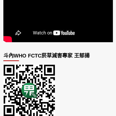
斗內WHO FCTC菸草減害專家 王郁揚