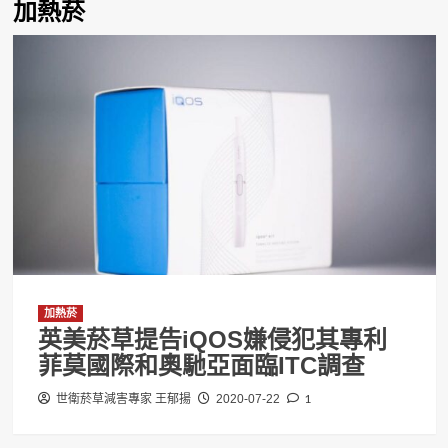
加熱菸
加熱菸
英美菸草提告iQOS嫌侵犯其專利
菲莫國際和奧馳亞面臨ITC調查
1
世衛菸草減害專家 王郁揚
2020-07-22