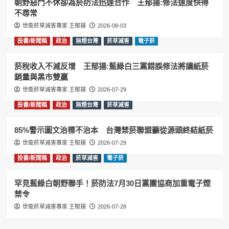
朝野惡鬥不休卻為菸防法迅速合作 王郁揚:修法速度快得
不尋常
世衛菸草減害專家 王郁揚
2026-08-03
投書/新聞稿
政治
無煙台灣
菸草減害
電子菸
菸稅收入不減反增 王郁揚:藍綠白三黨錯誤修法將讓紙菸
銷量與黑市雙贏
世衛菸草減害專家 王郁揚
2026-07-29
投書/新聞稿
政治
無煙台灣
菸草減害
85%警示圖文治標不治本 台灣禁菸聯盟籲從源頭終結紙菸
世衛菸草減害專家 王郁揚
2026-07-29
投書/新聞稿
政治
菸草減害
電子菸
罕見藍綠白朝野聯手！菸防法7月30日黨團協商加重電子煙
禁令
世衛菸草減害專家 王郁揚
2026-07-28