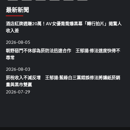
最新新聞
酒店紅牌週賺20萬！AV女優喬喬爆黑幕「轉行拍片」揭驚人
收入差
2026-08-05
朝野惡鬥不休卻為菸防法迅速合作 王郁揚:修法速度快得不
尋常
2026-08-03
菸稅收入不減反增 王郁揚:藍綠白三黨錯誤修法將讓紙菸銷
量與黑市雙贏
2026-07-29