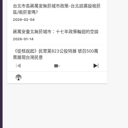
台北市長蔣萬安無菸城市政策-台北該廣設吸菸
區/吸菸室嗎?
2026-02-04
蔣萬安臺北無菸城市：十七年政策輪迴的空談
2026-01-14
《從核說起》民眾黨823公投特展 號召500萬
票展現台灣民意
2025-08-11
Previous
Show
Next
Episode
Episodes
Episode
Show
大罷免凸 <726,823反罷免主題曲> #大展鴻圖
List
Podcast
2025-07-05
Information
دليل مناصرة السجائر الإلكترونية: التاريخ الخفي
للحد من أضرار التبغ من قبل وزارة الصحة والرعاية
الاجتماعية #Fahad Al-Jalajel #فهد بن
عبدالرحمن الجلاجل #Sania Nishtar #ثانیہ نشتر;
2025-05-17