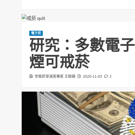
電子菸
研究：多數電子
煙可戒菸
2
世衛菸草減害專家 王郁揚
2020-11-03