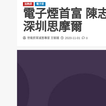
加熱菸
電子菸
電子煙首富 陳志
深圳思摩爾
0
世衛菸草減害專家 王郁揚
2020-11-01