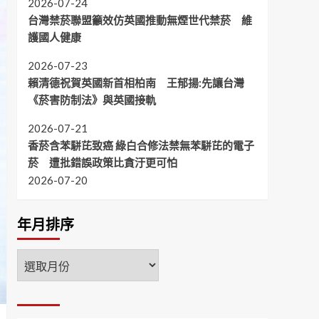
2026-07-24
台灣禁菸聯盟籲效仿英國推動無煙世代禁菸 維
護國人健康
2026-07-23
賴清德祝賀英國新首相柏南 王郁揚:先讓台灣
《菸害防制法》與英國接軌
2026-07-21
香菸含苯駢芘致癌 綠白合修法禁無苯駢芘的電子
菸 遭批錯誤政策比貪汙更可怕
2026-07-20
年月排序
年
月
排
序