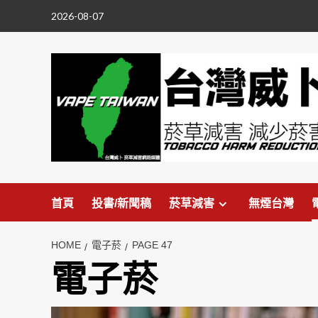
Skip
2026-08-07
to
content
首頁
投書/新聞稿
菸草減害
無煙台灣
HOME
電子菸
PAGE 47
電子菸