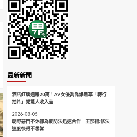
最新新聞
酒店紅牌週賺20萬！AV女優喬喬爆黑幕「轉行
拍片」揭驚人收入差
2026-08-05
朝野惡鬥不休卻為菸防法迅速合作 王郁揚:修法
速度快得不尋常