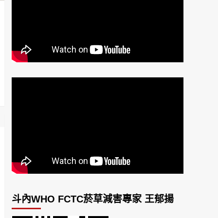
斗內WHO FCTC菸草減害專家 王郁揚