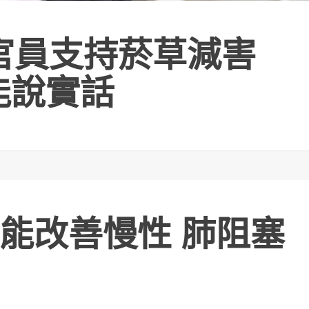
官員支持菸草減害
能說實話
能改善慢性 肺阻塞