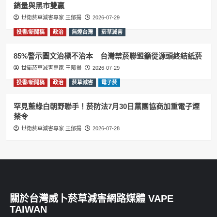
銷量與黑市雙贏
世衛菸草減害專家 王郁揚
2026-07-29
投書/新聞稿
政治
無煙台灣
菸草減害
85%警示圖文治標不治本 台灣禁菸聯盟籲從源頭終結紙菸
世衛菸草減害專家 王郁揚
2026-07-29
投書/新聞稿
政治
菸草減害
電子菸
罕見藍綠白朝野聯手！菸防法7月30日黨團協商加重電子煙
禁令
世衛菸草減害專家 王郁揚
2026-07-28
關於台灣威卜菸草減害網路媒體 VAPE
TAIWAN