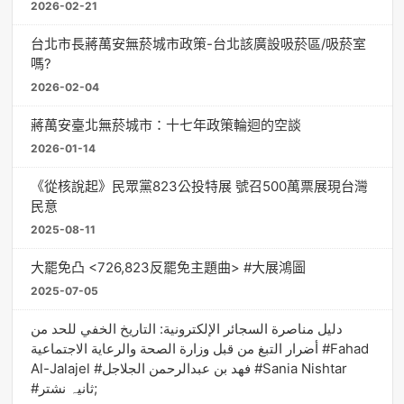
2026-02-21
台北市長蔣萬安無菸城市政策-台北該廣設吸菸區/吸菸室
嗎?
2026-02-04
蔣萬安臺北無菸城市：十七年政策輪迴的空談
2026-01-14
《從核說起》民眾黨823公投特展 號召500萬票展現台灣
民意
2025-08-11
大罷免凸 <726,823反罷免主題曲> #大展鴻圖
2025-07-05
دليل مناصرة السجائر الإلكترونية: التاريخ الخفي للحد من
أضرار التبغ من قبل وزارة الصحة والرعاية الاجتماعية #Fahad
Al-Jalajel #فهد بن عبدالرحمن الجلاجل #Sania Nishtar
#ثانیہ نشتر;