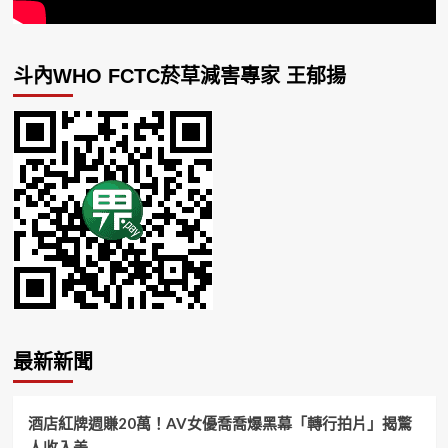
斗內WHO FCTC菸草減害專家 王郁揚
最新新聞
酒店紅牌週賺20萬！AV女優喬喬爆黑幕「轉行拍片」揭驚
人收入差