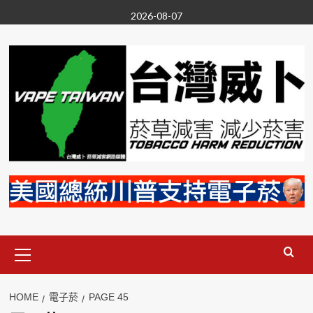
Skip
2026-08-07
to
content
Primary
Menu
HOME
電子菸
PAGE 45