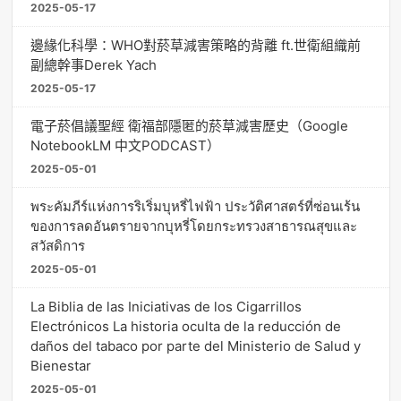
2025-05-17
邊緣化科學：WHO對菸草減害策略的背離 ft.世衛組織前
副總幹事Derek Yach
2025-05-17
電子菸倡議聖經 衛福部隱匿的菸草減害歷史（Google
NotebookLM 中文PODCAST）
2025-05-01
พระคัมภีร์แห่งการริเริ่มบุหรี่ไฟฟ้า ประวัติศาสตร์ที่ซ่อนเร้น
ของการลดอันตรายจากบุหรี่โดยกระทรวงสาธารณสุขและ
สวัสดิการ
2025-05-01
La Biblia de las Iniciativas de los Cigarrillos
Electrónicos La historia oculta de la reducción de
daños del tabaco por parte del Ministerio de Salud y
Bienestar
2025-05-01