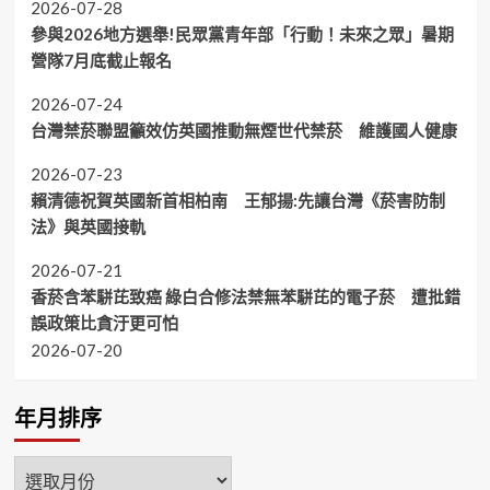
2026-07-28
參與2026地方選舉!民眾黨青年部「行動！未來之眾」暑期
營隊7月底截止報名
2026-07-24
台灣禁菸聯盟籲效仿英國推動無煙世代禁菸 維護國人健康
2026-07-23
賴清德祝賀英國新首相柏南 王郁揚:先讓台灣《菸害防制
法》與英國接軌
2026-07-21
香菸含苯駢芘致癌 綠白合修法禁無苯駢芘的電子菸 遭批錯
誤政策比貪汙更可怕
2026-07-20
年月排序
年