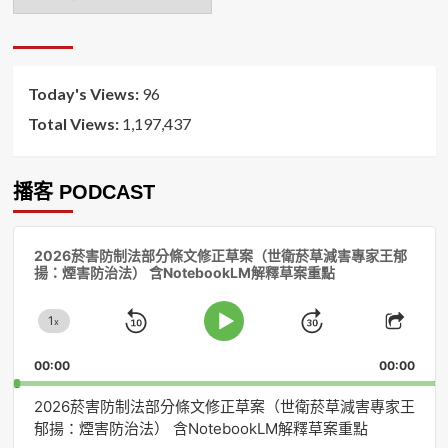
月
排
序
Today's Views:
96
Total Views:
1,197,437
播客 PODCAST
音
2026菸害防制法部分條文修正草案（世衛菸草減害專家王郁
訊
揚：煙害防治法） 含NotebookLM解釋草案重點
播
放
1
器
x
Skip
Jump
Change
Play
Shar
Playback
This
Pause
Backward
Forward
00:00
Rate
00:00
Episo
2026菸害防制法部分條文修正草案（世衛菸草減害專家王
郁揚：煙害防治法） 含NotebookLM解釋草案重點