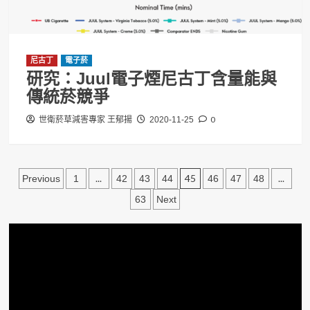
尼古丁
電子菸
研究：Juul電子煙尼古丁含量能與
傳統菸競爭
0
世衛菸草減害專家 王郁揚
2020-11-25
文
...
45
...
Previous
1
42
43
44
46
47
48
章
63
Next
分
頁