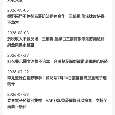
2026-08-05
朝野惡鬥不休卻為菸防法迅速合作 王郁揚:修法速度快得
不尋常
2026-08-03
菸稅收入不減反增 王郁揚:藍綠白三黨錯誤修法將讓紙菸
銷量與黑市雙贏
2026-07-29
85%警示圖文治標不治本 台灣禁菸聯盟籲從源頭終結紙菸
2026-07-29
罕見藍綠白朝野聯手！菸防法7月30日黨團協商加重電子煙
禁令
2026-07-28
要禁電子菸就別雙標 VAPERS:香菸同樣可以摻毒，支持全
面禁止紙菸