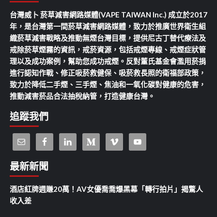
台灣威卜 菸草減害網路媒體(VAPE TAIWAN Inc.) 成立於2017
年，是台灣第一間菸草減害網路媒體，致力於推廣世界衛生組
織菸草減害戰略及推動無煙台灣目標，提供尼古丁替代療法及
戒除菸草煙霧的資訊，戒菸資源，包括戒煙專線、戒煙症狀管
理以及成功案例，幫助您成功戒煙。反對董氏基金會濫用菸捐
進行認知作戰、修正吸菸救健保、吸菸救長照的衛福部政策，
致力於降低二手煙、三手煙、焦油和一氧化碳對健康的危害，
推動減害菸品合法抽稅納管，打造健康台灣。
追蹤我們
最新新聞
酒店紅牌週賺20萬！AV女優喬喬爆黑幕「轉行拍片」揭驚人
收入差