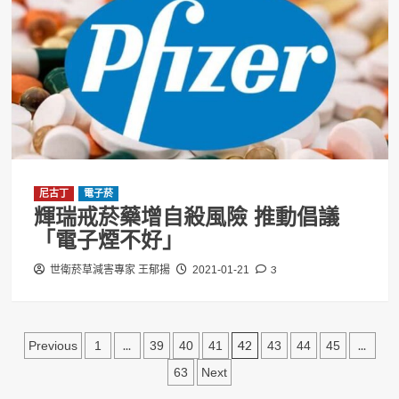
尼古丁
電子菸
輝瑞戒菸藥增自殺風險 推動倡議
「電子煙不好」
3
世衛菸草減害專家 王郁揚
2021-01-21
文
...
42
...
Previous
1
39
40
41
43
44
45
章
63
Next