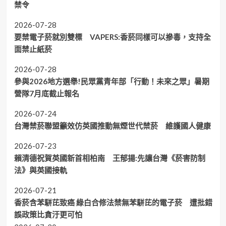
禁令
2026-07-28
要禁電子菸就別雙標 VAPERS:香菸同樣可以摻毒，支持全
面禁止紙菸
2026-07-28
參與2026地方選舉!民眾黨青年部「行動！未來之眾」暑期
營隊7月底截止報名
2026-07-24
台灣禁菸聯盟籲效仿英國推動無煙世代禁菸 維護國人健康
2026-07-23
賴清德祝賀英國新首相柏南 王郁揚:先讓台灣《菸害防制
法》與英國接軌
2026-07-21
香菸含苯駢芘致癌 綠白合修法禁無苯駢芘的電子菸 遭批錯
誤政策比貪汙更可怕