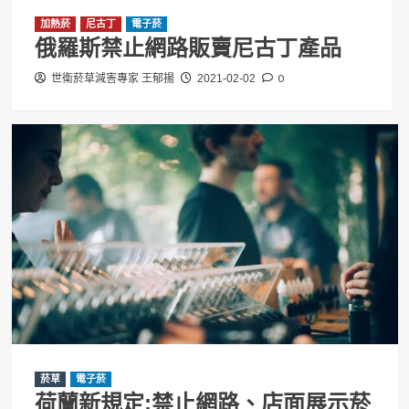
加熱菸
尼古丁
電子菸
俄羅斯禁止網路販賣尼古丁產品
0
世衛菸草減害專家 王郁揚
2021-02-02
菸草
電子菸
荷蘭新規定:禁止網路、店面展示菸