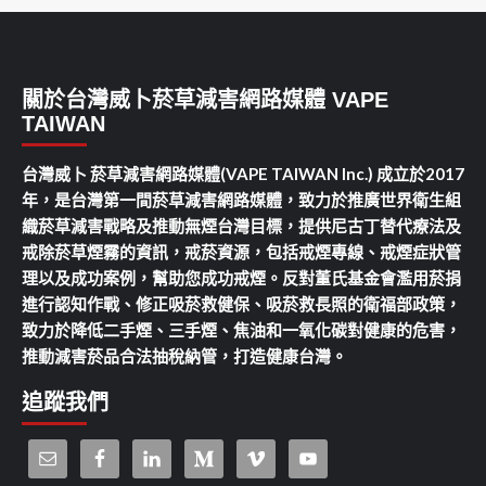
關於台灣威卜菸草減害網路媒體 VAPE
TAIWAN
台灣威卜 菸草減害網路媒體(VAPE TAIWAN Inc.) 成立於2017
年，是台灣第一間菸草減害網路媒體，致力於推廣世界衛生組
織菸草減害戰略及推動無煙台灣目標，提供尼古丁替代療法及
戒除菸草煙霧的資訊，戒菸資源，包括戒煙專線、戒煙症狀管
理以及成功案例，幫助您成功戒煙。反對董氏基金會濫用菸捐
進行認知作戰、修正吸菸救健保、吸菸救長照的衛福部政策，
致力於降低二手煙、三手煙、焦油和一氧化碳對健康的危害，
推動減害菸品合法抽稅納管，打造健康台灣。
追蹤我們