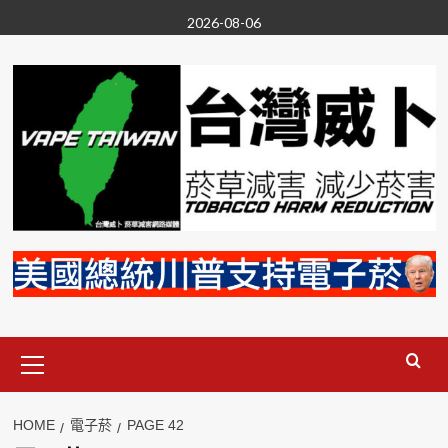
Skip
2026-08-06
to
content
Primary
Menu
HOME
電子菸
PAGE 42