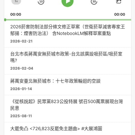
1
器
x
Skip
Jump
Change
Play
Shar
Playback
This
Pause
Backward
Forward
00:00
Rate
00:00
Episo
2026菸害防制法部分條文修正草案（世衛菸草減害專家王
郁揚：煙害防治法） 含NotebookLM解釋草案重點
2026-02-21
台北市長蔣萬安無菸城市政策-台北該廣設吸菸區/吸菸室
嗎?
2026-02-04
蔣萬安臺北無菸城市：十七年政策輪迴的空談
2026-01-14
《從核說起》民眾黨823公投特展 號召500萬票展現台灣
民意
2025-08-11
大罷免凸 <726,823反罷免主題曲> #大展鴻圖