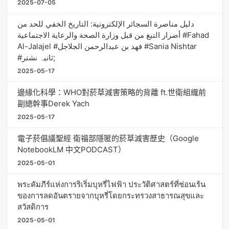
2025-07-05
دليل مناصرة السجائر الإلكترونية: التاريخ الخفي للحد من
أضرار التبغ من قبل وزارة الصحة والرعاية الاجتماعية #Fahad
Al-Jalajel #فهد بن عبدالرحمن الجلاجل #Sania Nishtar
#ثانیہ نشتر;
2025-05-17
邊緣化科學：WHO對菸草減害策略的背離 ft.世衛組織前
副總幹事Derek Yach
2025-05-17
電子菸倡議聖經 衛福部隱匿的菸草減害歷史（Google
NotebookLM 中文PODCAST）
2025-05-01
พระคัมภีร์แห่งการริเริ่มบุหรี่ไฟฟ้า ประวัติศาสตร์ที่ซ่อนเร้น
ของการลดอันตรายจากบุหรี่โดยกระทรวงสาธารณสุขและ
สวัสดิการ
2025-05-01