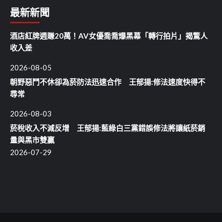
最新新聞
酒店紅牌週賺20萬！AV女優喬喬爆黑幕「轉行拍片」揭驚人
收入差
2026-08-05
朝野惡鬥不休卻為菸防法迅速合作 王郁揚:修法速度快得不
尋常
2026-08-03
菸稅收入不減反增 王郁揚:藍綠白三黨錯誤修法將讓紙菸銷
量與黑市雙贏
2026-07-29