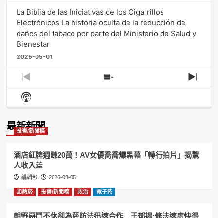
La Biblia de las Iniciativas de los Cigarrillos
Electrónicos La historia oculta de la reducción de
daños del tabaco por parte del Ministerio de Salud y
Bienestar
2025-05-01
Previous
Show
Next
Episode
Episodes
Episo
Show
List
Podcast
Information
最新新聞
投書/新聞稿
酒店紅牌週賺20萬！AV女優喬喬爆黑幕「轉行拍片」揭驚
人收入差
編輯部
2026-08-05
加熱菸
投書/新聞稿
政治
電子菸
朝野惡鬥不休卻為菸防法迅速合作 王郁揚:修法速度快得