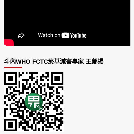
斗內WHO FCTC菸草減害專家 王郁揚