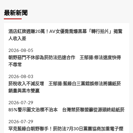
最新新聞
酒店紅牌週賺20萬！AV女優喬喬爆黑幕「轉行拍片」揭驚
人收入差
2026-08-05
朝野惡鬥不休卻為菸防法迅速合作 王郁揚:修法速度快得
不尋常
2026-08-03
菸稅收入不減反增 王郁揚:藍綠白三黨錯誤修法將讓紙菸
銷量與黑市雙贏
2026-07-29
85%警示圖文治標不治本 台灣禁菸聯盟籲從源頭終結紙菸
2026-07-29
罕見藍綠白朝野聯手！菸防法7月30日黨團協商加重電子煙