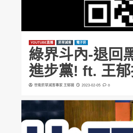
YOUTUBE直播
菸草減害
電子菸
綠界斗內-退回
進步黨! ft. 王
0
世衛菸草減害專家 王郁揚
2023-02-05