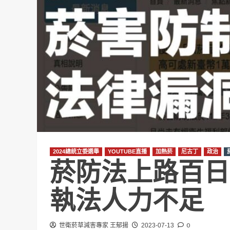
2024總統立委選舉
YOUTUBE直播
加熱菸
尼古丁
政治
菸防法上路百日
執法人力不足
0
世衛菸草減害專家 王郁揚
2023-07-13