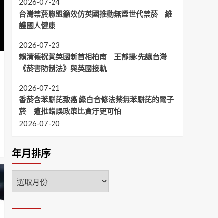
2026-07-24
台灣禁菸聯盟籲效仿英國推動無煙世代禁菸 維
護國人健康
2026-07-23
賴清德祝賀英國新首相柏南 王郁揚:先讓台灣
《菸害防制法》與英國接軌
2026-07-21
香菸含苯駢芘致癌 綠白合修法禁無苯駢芘的電子
菸 遭批錯誤政策比貪汙更可怕
2026-07-20
年月排序
年
月
排
序