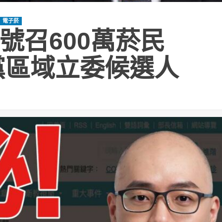
電子菸
號召600萬菸民
進黨區域立委候選人