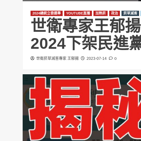
2024總統立委選舉
YOUTUBE直播
加熱菸
政治
菸草減害
世衛專家王郁揚
2024下架民
0
世衛菸草減害專家 王郁揚
2023-07-14