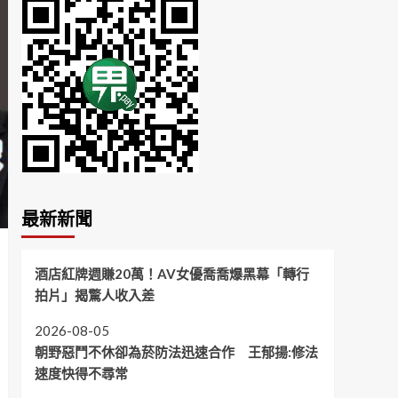
最新新聞
酒店紅牌週賺20萬！AV女優喬喬爆黑幕「轉行
拍片」揭驚人收入差
2026-08-05
朝野惡鬥不休卻為菸防法迅速合作 王郁揚:修法
速度快得不尋常