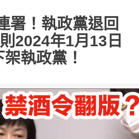
來連署！執政黨退回
2024年1月13日
下架執政黨！