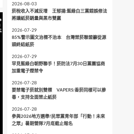
2026-08-03
菸稅收入不減反增 王郁揚:藍綠白三黨錯誤修法
將讓紙菸銷量與黑市雙贏
2026-07-29
85%警示圖文治標不治本 台灣禁菸聯盟籲從源
頭終結紙菸
2026-07-29
罕見藍綠白朝野聯手！菸防法7月30日黨團協商
加重電子煙禁令
2026-07-28
要禁電子菸就別雙標 VAPERS:香菸同樣可以摻
毒，支持全面禁止紙菸
2026-07-28
參與2026地方選舉!民眾黨青年部「行動！未來
之眾」暑期營隊7月底截止報名