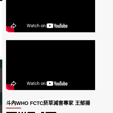
斗內WHO FCTC菸草減害專家 王郁揚