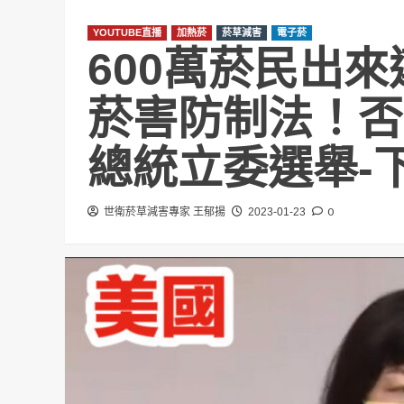
YOUTUBE直播
加熱菸
菸草減害
電子菸
600萬菸民出
菸害防制法！否則
總統立委選舉-
0
世衛菸草減害專家 王郁揚
2023-01-23