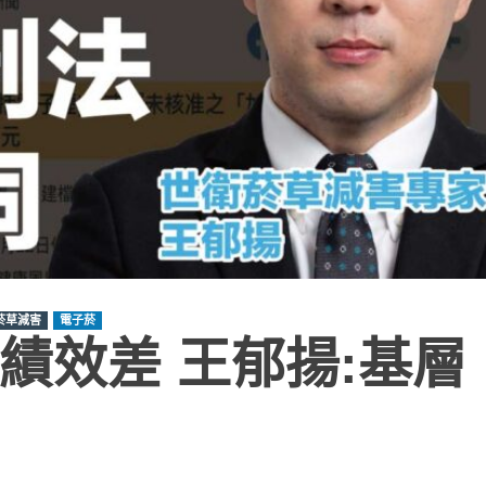
菸草減害
電子菸
績效差 王郁揚:基層