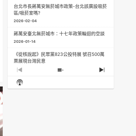
台北市長蔣萬安無菸城市政策-台北該廣設吸菸
區/吸菸室嗎?
2026-02-04
蔣萬安臺北無菸城市：十七年政策輪迴的空談
2026-01-14
《從核說起》民眾黨823公投特展 號召500萬
票展現台灣民意
2025-08-11
Previous
Show
Next
Episode
Episodes
Episode
Show
大罷免凸 <726,823反罷免主題曲> #大展鴻圖
List
Podcast
2025-07-05
Information
دليل مناصرة السجائر الإلكترونية: التاريخ الخفي
للحد من أضرار التبغ من قبل وزارة الصحة والرعاية
الاجتماعية #Fahad Al-Jalajel #فهد بن
عبدالرحمن الجلاجل #Sania Nishtar #ثانیہ نشتر;
2025-05-17