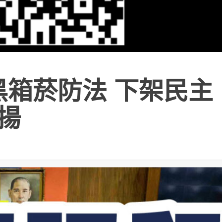
黑箱菸防法 下架民主
郁揚