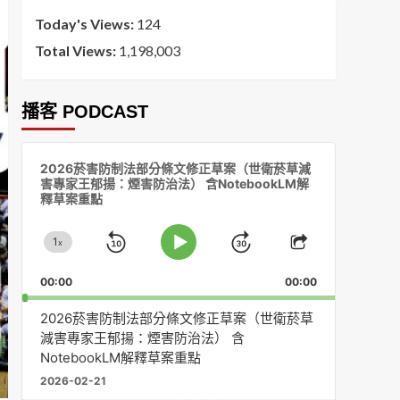
Today's Views:
124
Total Views:
1,198,003
播客 PODCAST
音
2026菸害防制法部分條文修正草案（世衛菸草減
訊
害專家王郁揚：煙害防治法） 含NotebookLM解
播
釋草案重點
放
器
1
x
Skip
Jump
Change
Play
Share
Playback
This
Pause
Backward
Forward
00:00
Rate
00:00
Episode
2026菸害防制法部分條文修正草案（世衛菸草
減害專家王郁揚：煙害防治法） 含
NotebookLM解釋草案重點
2026-02-21