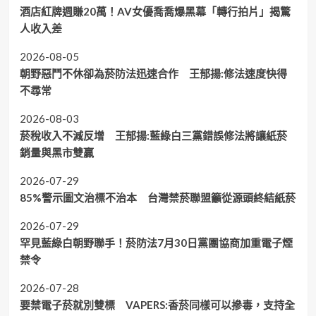
酒店紅牌週賺20萬！AV女優喬喬爆黑幕「轉行拍片」揭驚
人收入差
2026-08-05
朝野惡鬥不休卻為菸防法迅速合作 王郁揚:修法速度快得
不尋常
2026-08-03
菸稅收入不減反增 王郁揚:藍綠白三黨錯誤修法將讓紙菸
銷量與黑市雙贏
2026-07-29
85%警示圖文治標不治本 台灣禁菸聯盟籲從源頭終結紙菸
2026-07-29
罕見藍綠白朝野聯手！菸防法7月30日黨團協商加重電子煙
禁令
2026-07-28
要禁電子菸就別雙標 VAPERS:香菸同樣可以摻毒，支持全