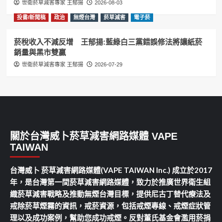
世衛菸草減害專家 王郁揚
2026-08-03
投書/新聞稿
政治
無煙台灣
菸草減害
電子菸
菸稅收入不減反增 王郁揚:藍綠白三黨錯誤修法將讓紙菸
銷量與黑市雙贏
世衛菸草減害專家 王郁揚
2026-07-29
關於台灣威卜菸草減害網路媒體 VAPE
TAIWAN
台灣威卜 菸草減害網路媒體(VAPE TAIWAN Inc.) 成立於2017
年，是台灣第一間菸草減害網路媒體，致力於推廣世界衛生組
織菸草減害戰略及推動無煙台灣目標，提供尼古丁替代療法及
戒除菸草煙霧的資訊，戒菸資源，包括戒煙專線、戒煙症狀管
理以及成功案例，幫助您成功戒煙。反對董氏基金會濫用菸捐