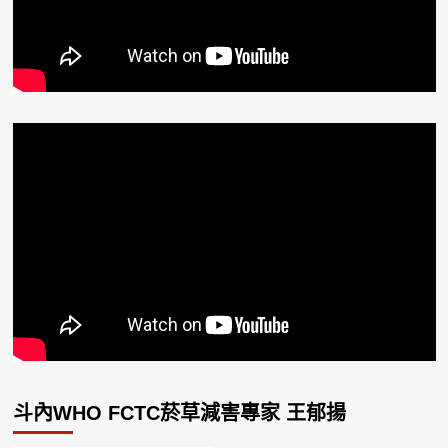
斗內WHO FCTC菸草減害專家 王郁揚