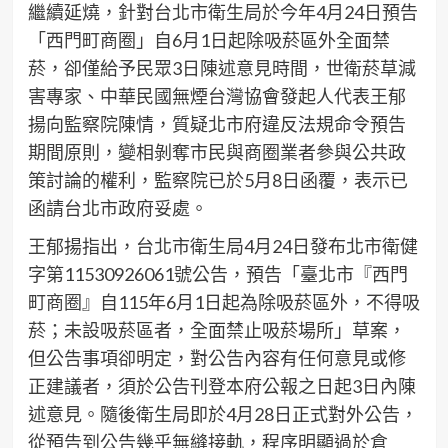
繼續延燒，針對台北市衛生局於今年4月24日預告
「西門町商圈」自6月1日起除吸菸區外全面禁
菸，卻僅給予民眾3日陳述意見時間，世衛菸草減
害專家、中華民國無煙台灣協會發起人代表王郁
揚向監察院陳情，質疑北市府違反法規命令預告
期間原則，變相剝奪市民與商圈業者參與公共政
策討論的權利，監察院已於5月8日函覆，表示已
函請台北市政府妥處。
王郁揚指出，台北市衛生局4月24日發布北市衛健
字第11530926061號公告，預告「臺北市『西門
町商圈』自115年6月1日起為除吸菸區外，不得吸
菸；未設吸菸區者，全面禁止吸菸場所」草案，
但公告事項卻明定，對公告內容有任何意見或修
正建議者，須於公告刊登本府公報之日起3日內陳
述意見。隨後衛生局即於4月28日正式對外公告，
從預告到公告幾乎無縫接軌，程序明顯過於倉