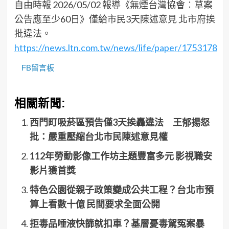
自由時報 2026/05/02 報導《無煙台灣協會︰草案
公告應至少60日》僅給市民3天陳述意見 北市府挨
批違法。
https://news.ltn.com.tw/news/life/paper/1753178
FB留言板
相關新聞:
西門町吸菸區預告僅3天挨轟違法 王郁揚怒
批：嚴重壓縮台北市民陳述意見權
112年勞動影像工作坊主題豐富多元 影視職安
影片獲首獎
特色公園從親子政策變成公共工程？台北市預
算上看數十億 民間要求全面公開
拒毒品唾液快篩就扣車？基層憂毒駕冤案暴