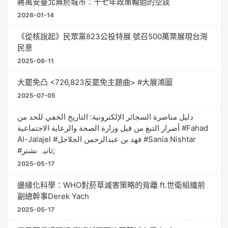
蔣萬安臺北無菸城市：十七年政策輪迴的空談
2026-01-14
《從核說起》民眾黨823公投特展 號召500萬票展現台灣
民意
2025-08-11
大罷免凸 <726,823反罷免主題曲> #大展鴻圖
2025-07-05
دليل مناصرة السجائر الإلكترونية: التاريخ الخفي للحد من
أضرار التبغ من قبل وزارة الصحة والرعاية الاجتماعية #Fahad
Al-Jalajel #فهد بن عبدالرحمن الجلاجل #Sania Nishtar
#ثانیہ نشتر;
2025-05-17
邊緣化科學：WHO對菸草減害策略的背離 ft.世衛組織前
副總幹事Derek Yach
2025-05-17