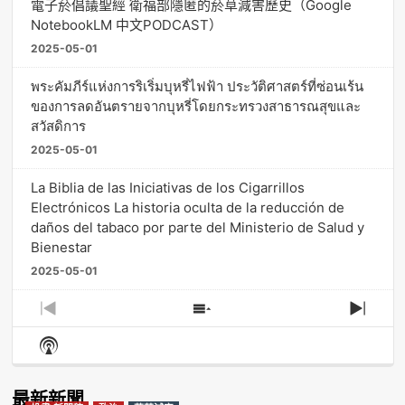
電子菸倡議聖經 衛福部隱匿的菸草減害歷史（Google
NotebookLM 中文PODCAST）
2025-05-01
พระคัมภีร์แห่งการริเริ่มบุหรี่ไฟฟ้า ประวัติศาสตร์ที่ซ่อนเร้น
ของการลดอันตรายจากบุหรี่โดยกระทรวงสาธารณสุขและ
สวัสดิการ
2025-05-01
La Biblia de las Iniciativas de los Cigarrillos
Electrónicos La historia oculta de la reducción de
daños del tabaco por parte del Ministerio de Salud y
Bienestar
2025-05-01
Previous
Show
Next
Episode
Episodes
Episo
Show
List
Podcast
Information
最新新聞