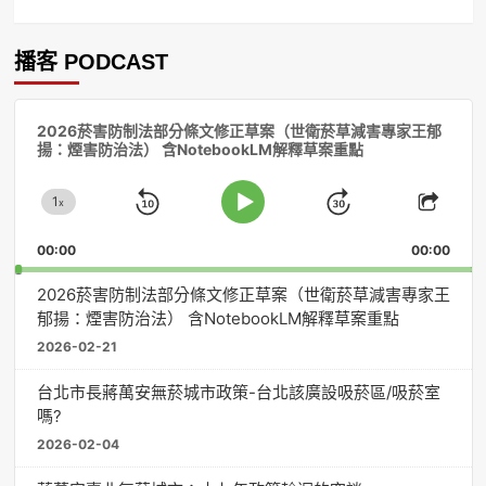
播客 PODCAST
音
2026菸害防制法部分條文修正草案（世衛菸草減害專家王郁
訊
揚：煙害防治法） 含NotebookLM解釋草案重點
播
放
1
器
x
Skip
Jump
Change
Play
Shar
Playback
This
Pause
Backward
Forward
00:00
Rate
00:00
Episo
2026菸害防制法部分條文修正草案（世衛菸草減害專家王
郁揚：煙害防治法） 含NotebookLM解釋草案重點
2026-02-21
台北市長蔣萬安無菸城市政策-台北該廣設吸菸區/吸菸室
嗎?
2026-02-04