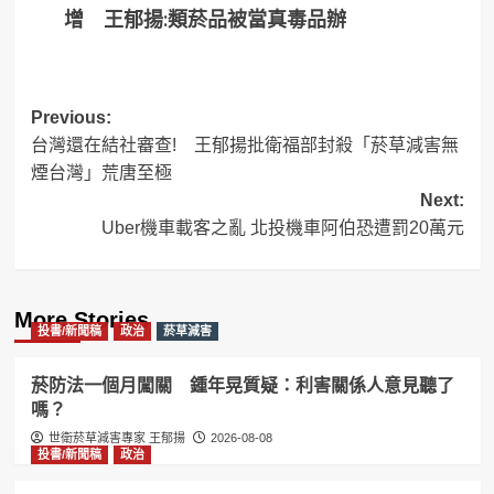
增 王郁揚:類菸品被當真毒品辦
Post
Previous:
台灣還在結社審查! 王郁揚批衛福部封殺「菸草減害無
navigation
煙台灣」荒唐至極
Next:
Uber機車載客之亂 北投機車阿伯恐遭罰20萬元
More Stories
投書/新聞稿
政治
菸草減害
菸防法一個月闖關 鍾年晃質疑：利害關係人意見聽了
嗎？
世衛菸草減害專家 王郁揚
2026-08-08
投書/新聞稿
政治