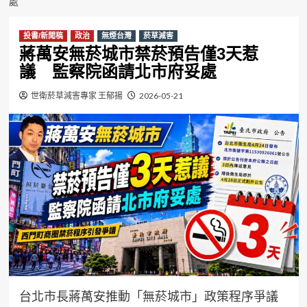
處
投書/新聞稿
政治
無煙台灣
菸草減害
蔣萬安無菸城市禁菸預告僅3天惹
議 監察院函請北市府妥處
世衛菸草減害專家 王郁揚
2026-05-21
台北市長蔣萬安推動「無菸城市」政策程序爭議