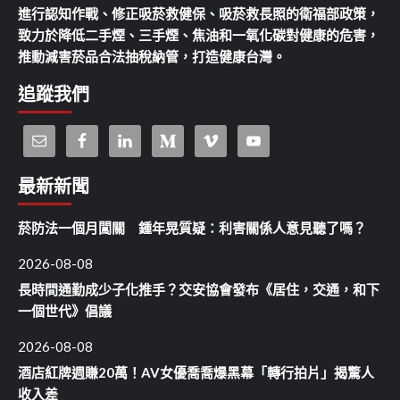
進行認知作戰、修正吸菸救健保、吸菸救長照的衛福部政策，
致力於降低二手煙、三手煙、焦油和一氧化碳對健康的危害，
推動減害菸品合法抽稅納管，打造健康台灣。
追蹤我們
最新新聞
菸防法一個月闖關 鍾年晃質疑：利害關係人意見聽了嗎？
2026-08-08
長時間通勤成少子化推手？交安協會發布《居住，交通，和下
一個世代》倡議
2026-08-08
酒店紅牌週賺20萬！AV女優喬喬爆黑幕「轉行拍片」揭驚人
收入差