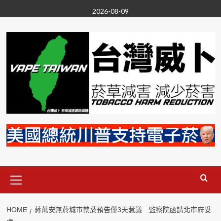
Skip
2026-08-09
to
content
Primary
Menu
HOME
蔣萬安無菸城市禁菸預告僅3天惹議 監察院函請北市府妥