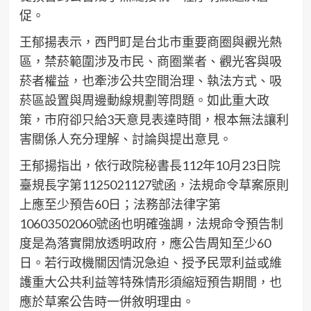
促。
王郁揚表示，西門町是台北市重要商圈與觀光熱
區，禁菸範圍涉及市民、商圈業者、觀光客與吸
菸者權益，也牽涉公共空間治理、執法方式、吸
菸區設置與周邊動線規劃等問題。如此重大政
策，市府卻只給3天意見表達時間，根本無法讓利
害關係人充分理解、討論與提出意見。
王郁揚指出，依行政院秘書長112年10月23日院
臺規長字第1125021127號函，法規命令草案原則
上應至少預告60日；法務部法律字第
10603502060號函也明確強調，法規命令預告制
度是為落實開放透明政府，應公告周知至少60
日。若行政機關因情況急迫、授予民眾利益或維
護重大公共利益等特殊情形須縮短預告期間，也
應於草案公告時一併敘明理由。