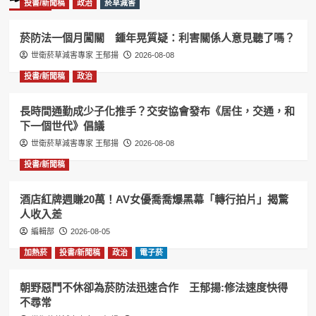
投書/新聞稿
政治
菸草減害
菸防法一個月闖關 鍾年晃質疑：利害關係人意見聽了嗎？
世衛菸草減害專家 王郁揚
2026-08-08
投書/新聞稿
政治
長時間通勤成少子化推手？交安協會發布《居住，交通，和
下一個世代》倡議
世衛菸草減害專家 王郁揚
2026-08-08
投書/新聞稿
酒店紅牌週賺20萬！AV女優喬喬爆黑幕「轉行拍片」揭驚
人收入差
編輯部
2026-08-05
加熱菸
投書/新聞稿
政治
電子菸
朝野惡鬥不休卻為菸防法迅速合作 王郁揚:修法速度快得
不尋常