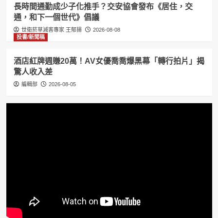
長時間通勤成少子化推手？交安協會發布《居住，交
通，和下一個世代》倡議
世衛菸草減害專家 王郁揚
2026-08-08
投書/新聞稿
酒店紅牌週賺20萬！AV女優喬喬爆黑幕「轉行拍片」揭
驚人收入差
編輯部
2026-08-05