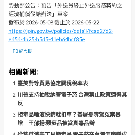
勞動部公告：預告「外送員終止外送服務契約之
經濟補償發給辦法」草案
發布於 2026-05-08 截止於 2026-05-22
https://join.gov.tw/policies/detail/fcae27d2-
e454-4b25-b5d5-41eb64bcf85e
FB留言板
相關新聞:
臺美對等貿易協定關稅稅率表
川普支持抽稅納管電子菸 台灣禁止政策適得其
反
拒毒品唾液快篩就扣車？基層憂毒駕冤案暴
增 王郁揚:類菸品被當真毒品辦
從菸草減害工具變毒品 電子菸在台灣怎麼變成