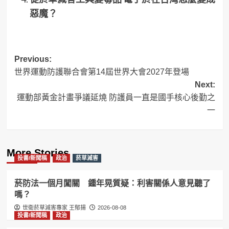
惡魔？
Post
Previous:
世界運動防護聯合會第14屆世界大會2027年登場
navigation
Next:
運動部黃金計畫爭議延燒 防護員一直是國手核心後勤之
一
More Stories
投書/新聞稿
政治
菸草減害
菸防法一個月闖關 鍾年晃質疑：利害關係人意見聽了
嗎？
世衛菸草減害專家 王郁揚
2026-08-08
投書/新聞稿
政治