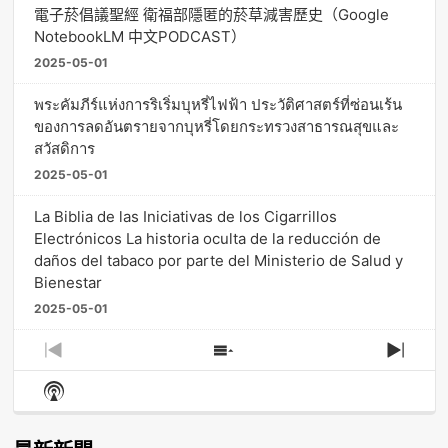
電子菸倡議聖經 衛福部隱匿的菸草減害歷史（Google
NotebookLM 中文PODCAST）
2025-05-01
พระคัมภีร์แห่งการริเริ่มบุหรี่ไฟฟ้า ประวัติศาสตร์ที่ซ่อนเร้น
ของการลดอันตรายจากบุหรี่โดยกระทรวงสาธารณสุขและ
สวัสดิการ
2025-05-01
La Biblia de las Iniciativas de los Cigarrillos
Electrónicos La historia oculta de la reducción de
daños del tabaco por parte del Ministerio de Salud y
Bienestar
2025-05-01
Previous
Show
Next
Episode
Episodes
Episo
Show
List
Podcast
Information