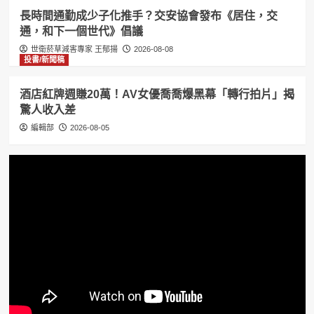
長時間通勤成少子化推手？交安協會發布《居住，交
通，和下一個世代》倡議
世衛菸草減害專家 王郁揚
2026-08-08
投書/新聞稿
酒店紅牌週賺20萬！AV女優喬喬爆黑幕「轉行拍片」揭
驚人收入差
編輯部
2026-08-05