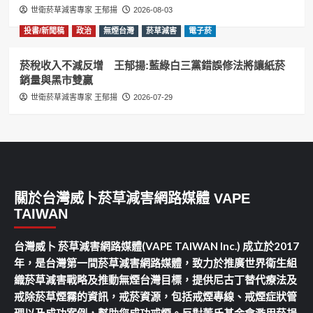
世衛菸草減害專家 王郁揚
2026-08-03
投書/新聞稿
政治
無煙台灣
菸草減害
電子菸
菸稅收入不減反增 王郁揚:藍綠白三黨錯誤修法將讓紙菸
銷量與黑市雙贏
世衛菸草減害專家 王郁揚
2026-07-29
關於台灣威卜菸草減害網路媒體 VAPE
TAIWAN
台灣威卜 菸草減害網路媒體(VAPE TAIWAN Inc.) 成立於2017
年，是台灣第一間菸草減害網路媒體，致力於推廣世界衛生組
織菸草減害戰略及推動無煙台灣目標，提供尼古丁替代療法及
戒除菸草煙霧的資訊，戒菸資源，包括戒煙專線、戒煙症狀管