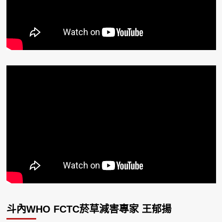
斗內WHO FCTC菸草減害專家 王郁揚