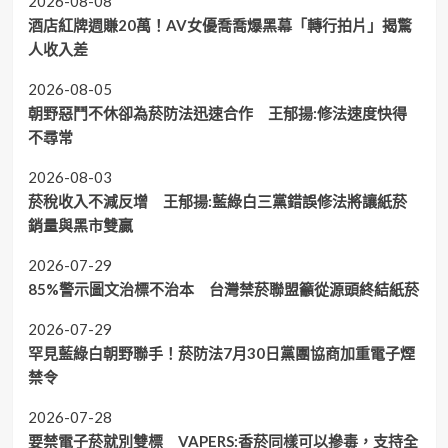
2026-08-08
酒店紅牌週賺20萬！AV女優喬喬爆黑幕「轉行拍片」揭驚
人收入差
2026-08-05
朝野惡鬥不休卻為菸防法迅速合作 王郁揚:修法速度快得
不尋常
2026-08-03
菸稅收入不減反增 王郁揚:藍綠白三黨錯誤修法將讓紙菸
銷量與黑市雙贏
2026-07-29
85%警示圖文治標不治本 台灣禁菸聯盟籲從源頭終結紙菸
2026-07-29
罕見藍綠白朝野聯手！菸防法7月30日黨團協商加重電子煙
禁令
2026-07-28
要禁電子菸就別雙標 VAPERS:香菸同樣可以摻毒，支持全