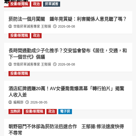
最新新聞
投書/新聞稿
政治
菸草減害
菸防法一個月闖關 鍾年晃質疑：利害關係人意見聽了嗎？
世衛菸草減害專家 王郁揚
2026-08-08
投書/新聞稿
政治
長時間通勤成少子化推手？交安協會發布《居住，交通，和
下一個世代》倡議
世衛菸草減害專家 王郁揚
2026-08-08
投書/新聞稿
酒店紅牌週賺20萬！AV女優喬喬爆黑幕「轉行拍片」揭驚
人收入差
編輯部
2026-08-05
加熱菸
投書/新聞稿
政治
電子菸
朝野惡鬥不休卻為菸防法迅速合作 王郁揚:修法速度快得
不尋常