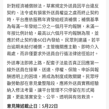
針對經濟補償辦法，草案規定外送員因平台違反
契約、法令或有損害外送員權益之虞而終止契約
時，平台應依服務年資發給經濟補償；補償基準
為每滿一年發給二分之一個月平均報酬，未滿一
年按比例計給，最高以六個月平均報酬為限，並
應於終止契約後60日內發給。 民眾則建議，若平
台逾期未給付補償，主管機關應主動、即時介入
裁處，而非僅要求外送員自行循法律途徑追討。
外送專法即將上路，配套子法能否真正回應第一
線外送員在接單、送達、停權、保險、申訴與報
酬透明上的困境，將成為制度成敗關鍵。民眾呼
籲勞動部在意見彙整階段，應將外送員實務經驗
納入修法考量，讓平台管理不只停留在形式揭
露，更能落實安全、公平、透明與有效救濟。
意見陳述截止日：5月22日