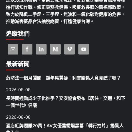
理以及成功案例，幫助您成功戒煙。反對董氏基金會濫用菸捐
進行認知作戰、修正吸菸救健保、吸菸救長照的衛福部政策，
致力於降低二手煙、三手煙、焦油和一氧化碳對健康的危害，
推動減害菸品合法抽稅納管，打造健康台灣。
追蹤我們
最新新聞
菸防法一個月闖關 鍾年晃質疑：利害關係人意見聽了嗎？
2026-08-08
長時間通勤成少子化推手？交安協會發布《居住，交通，和下
一個世代》倡議
2026-08-08
酒店紅牌週賺20萬！AV女優喬喬爆黑幕「轉行拍片」揭驚人