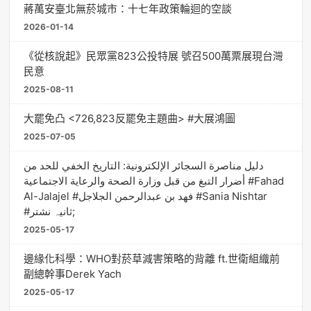
蔣萬安臺北無菸城市：十七年政策輪迴的空談
2026-01-14
《從核說起》民眾黨823公投特展 號召500萬票展現台灣
民意
2025-08-11
大罷免凸 <726,823反罷免主題曲> #大展鴻圖
2025-07-05
دليل مناصرة السجائر الإلكترونية: التاريخ الخفي للحد من
أضرار التبغ من قبل وزارة الصحة والرعاية الاجتماعية #Fahad
Al-Jalajel #فهد بن عبدالرحمن الجلاجل #Sania Nishtar
#ثانیہ نشتر;
2025-05-17
邊緣化科學：WHO對菸草減害策略的背離 ft.世衛組織前
副總幹事Derek Yach
2025-05-17