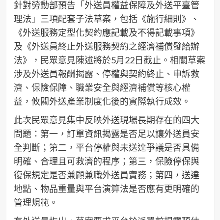
針對勞動部預告「外送員權益保障及外送平臺管
理法」三項配套子法草案，包括《施行細則》、
《外送服務定型化契約應記載及不得記載事項》
及《外送員終止外送服務契約之經濟補償發給辦
法》，民眾意見陳述將於5月22日截止。相關草案
涉及外送員報酬揭露、停權與契約終止、申訴救
濟、保險保障、職業安全與經濟補償等核心權
益，攸關外送產業制度化後的實際執行成效。
此次民眾意見集中反映外送現場長期存在的四大
問題：第一，訂單資訊揭露是否足以讓外送員安
全判斷；第二，平台停權與未送達爭議是否具備
明確、合理且可救濟的程序；第三，保險停保與
復保規定是否兼顧兼職外送員實務；第四，送達
地點、物品重量與平台演算法是否應有更明確的
管理規範。