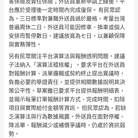
害保險及責任保險；外送員重新申請上線後，平
台應於受理後一定時間內完成復保。 有民眾認
為，三日標準對兼職外送員過於嚴格，考量台灣
普遍周休二日、外送員可能因修車、換車或個人
安排而暫停數日，建議放寬為七日，以兼顧保障
與實務彈性。
另有民眾關注平台演算法與報酬透明問題，建議
子法納入「演算法稽核權」，要求平台在外送員
對報酬計算、派單邏輯或契約終止提出異議時，
負擔必要的舉證責任，並提供相關數據說明其決
策公平性。草案雖已要求平台提供報酬明細表，
並揭示每筆訂單報酬計算方式、完成時間、扣除
項目與實際給付金額等資訊， 但民眾認為，若缺
乏演算法與行為數據揭露，外送員在面對停權、
降派單、報酬減少或補償爭議時，仍處於資訊弱
勢。