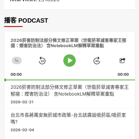
播客 PODCAST
音
2026菸害防制法部分條文修正草案（世衛菸草減害專家王郁
訊
揚：煙害防治法） 含NotebookLM解釋草案重點
播
放
1
器
x
Skip
Jump
Change
Play
Shar
Playback
This
Pause
Backward
Forward
00:00
Rate
00:00
Episo
2026菸害防制法部分條文修正草案（世衛菸草減害專家王
郁揚：煙害防治法） 含NotebookLM解釋草案重點
2026-02-21
台北市長蔣萬安無菸城市政策-台北該廣設吸菸區/吸菸室
嗎?
2026-02-04