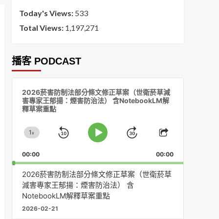
Today's Views:
533
Total Views:
1,197,271
播客 PODCAST
音
2026菸害防制法部分條文修正草案（世衛菸草減
訊
害專家王郁揚：煙害防治法） 含NotebookLM解
播
釋草案重點
放
器
1
x
Skip
Jump
Change
Play
Share
Playback
This
Pause
Backward
Forward
00:00
Rate
00:00
Episode
2026菸害防制法部分條文修正草案（世衛菸草
減害專家王郁揚：煙害防治法） 含
NotebookLM解釋草案重點
2026-02-21