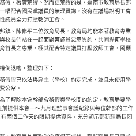
務假，著實荒謬。然而更荒謬的是，臺南市教育局長鄭
一唱配合國民黨議員的無理質詢，沒有在議場說明工會
性議員全力打壓教師工會。
邦鎮、陳修平二位教育局長，教育局均能本著教育專業
與校長們站在一起面對蔡議員惡意質詢，共同捍衛學校
育首長之專業，極其配合特定議員打壓教師工會，罔顧
權倒退嚕，整理如下：
務假皆已依法與雇主（學校）約定完成，並且未使用學
費公帑。
為了解除本會幹部會務假與學校間的約定，教育局要學
日下班前提供本會一～九月理監事會議紀錄與每位幹部的工作
，只有兩個工作天的限期提供資料，充分顯示鄭新輝局長罔