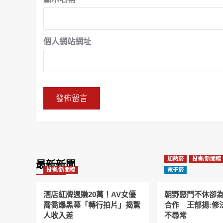
個人網站網址
加熱菸
投書/新聞稿
最新新聞
投書/新聞稿
電子菸
酒店紅牌週賺20萬！AV女優
朝野惡鬥不休卻
喬喬爆黑幕「轉行拍片」揭驚
合作 王郁揚:修
人收入差
不尋常