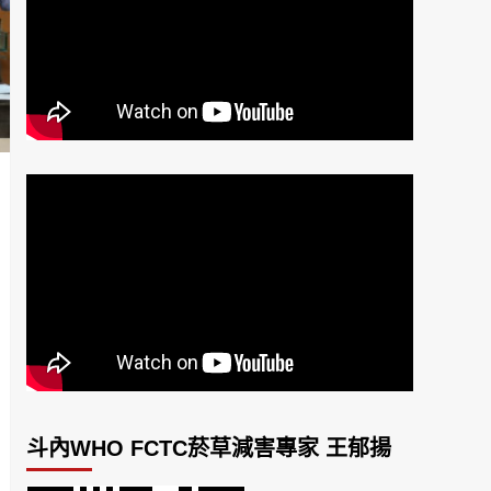
斗內WHO FCTC菸草減害專家 王郁揚