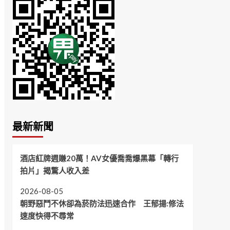
最新新聞
酒店紅牌週賺20萬！AV女優喬喬爆黑幕「轉行
拍片」揭驚人收入差
2026-08-05
朝野惡鬥不休卻為菸防法迅速合作 王郁揚:修法
速度快得不尋常