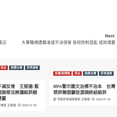
Next:
衛正
大專職場遭霸凌或不法侵害 各校防制混亂 成效堪憂
政治
無煙台灣
菸草減害
投書/新聞稿
政治
無煙台灣
菸草減害
不減反增 王郁揚:藍
85%警示圖文治標不治本 台灣
錯誤修法將讓紙菸銷
禁菸聯盟籲從源頭終結紙菸
雙贏
世衛菸草減害專家 王郁揚
2026-07-29
專家 王郁揚
2026-07-29