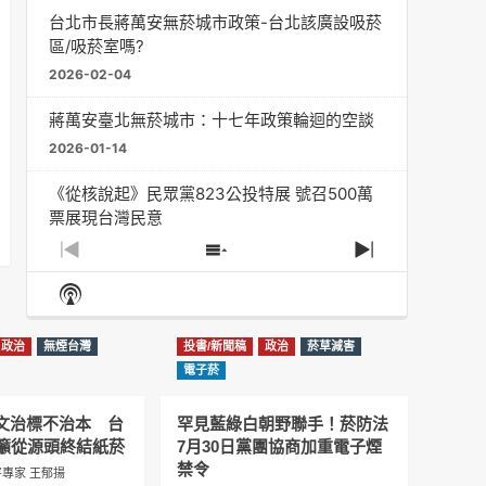
台北市長蔣萬安無菸城市政策-台北該廣設吸菸
區/吸菸室嗎?
2026-02-04
蔣萬安臺北無菸城市：十七年政策輪迴的空談
2026-01-14
《從核說起》民眾黨823公投特展 號召500萬
票展現台灣民意
2025-08-11
Previous
Show
Next
Episode
Episodes
Episode
Show
大罷免凸 <726,823反罷免主題曲> #大展鴻圖
List
Podcast
2025-07-05
Information
政治
無煙台灣
投書/新聞稿
政治
菸草減害
دليل مناصرة السجائر الإلكترونية: التاريخ الخفي
電子菸
للحد من أضرار التبغ من قبل وزارة الصحة والرعاية
الاجتماعية #Fahad Al-Jalajel #فهد بن
圖文治標不治本 台
罕見藍綠白朝野聯手！菸防法
عبدالرحمن الجلاجل #Sania Nishtar #ثانیہ نشتر;
籲從源頭終結紙菸
7月30日黨團協商加重電子煙
2025-05-17
禁令
專家 王郁揚