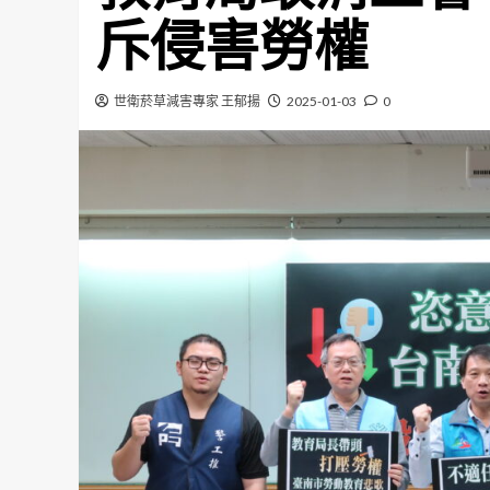
斥侵害勞權
世衛菸草減害專家 王郁揚
2025-01-03
0