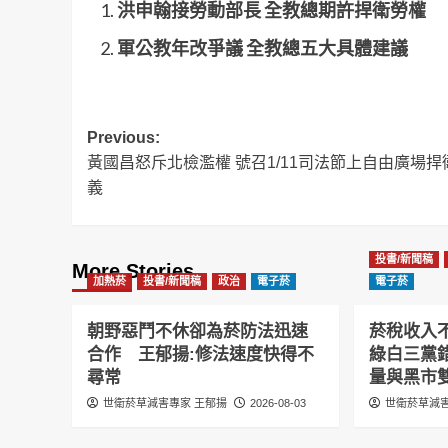
洪申翰接勞動部長 全教總期許捍衛勞權
軍公教年改爭議 全教總五大具體建議
Post
Previous:
黃國昌怒斥北檢濫權 號召1/11司法節上自由廣場捍
navigation
義
投書/新聞稿
More Stories
加熱菸
投書/新聞稿
政治
電子菸
電子菸
朝野惡鬥不休卻為菸防法迅速
菸稅收入
合作 王郁揚:修法速度快得不
綠白三黨
尋常
量與黑市
世衛菸草減害專家 王郁揚
2026-08-03
世衛菸草減害