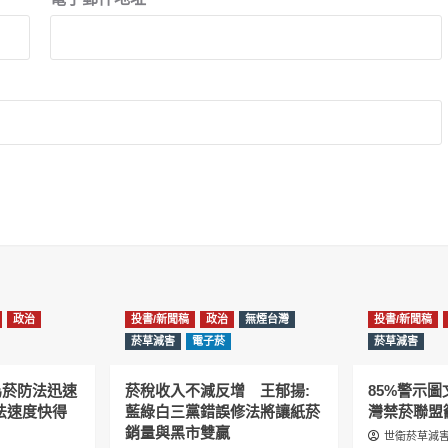
政治
投書/新聞稿
政治
無煙台灣
投書/新聞稿
菸草減害
電子菸
菸草減害
為菸防法迅速
菸稅收入不減反增 王郁揚:
85%警示
法速度快得
藍綠白三黨錯誤修法將讓紙菸
灣禁菸聯盟
銷量與黑市雙贏
世衛菸草減害