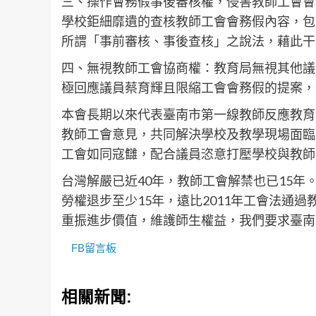
三、操作會務假事後審核權，侵害教師工會會
學校鉅細靡遺的查核教師工會會務假內容，包
所謂「事前審核、事後查核」之說法，藉此干
四、無視教師工會協商權：教育局無視其他議
極回應議員蔡育輝且限縮工會會務假的提案，
本會長期以來代表臺南市第一線教師反應教育
教師工會意見，共同解決學校及教學現場面臨
工會如同寇讎，配合議員恣意打壓學校與教師
台灣解嚴已近40年，教師工會解禁也已15
勞權退步至少15年，遠比2011年工會法通
重振進步價值，維護師生權益，我們要求臺南
FB留言板
相關新聞: