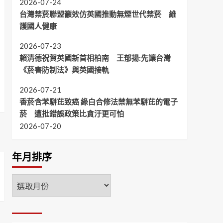
2026-07-24
台灣禁菸聯盟籲效仿英國推動無煙世代禁菸 維
護國人健康
2026-07-23
賴清德祝賀英國新首相柏南 王郁揚:先讓台灣
《菸害防制法》與英國接軌
2026-07-21
香菸含苯駢芘致癌 綠白合修法禁無苯駢芘的電子
菸 遭批錯誤政策比貪汙更可怕
2026-07-20
年月排序
年
月
排
序