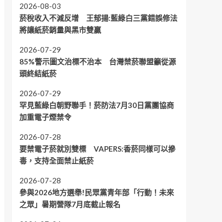
2026-08-03
菸稅收入不減反增 王郁揚:藍綠白三黨錯誤修法
將讓紙菸銷量與黑市雙贏
2026-07-29
85%警示圖文治標不治本 台灣禁菸聯盟籲從源
頭終結紙菸
2026-07-29
罕見藍綠白朝野聯手！菸防法7月30日黨團協商
加重電子煙禁令
2026-07-28
要禁電子菸就別雙標 VAPERS:香菸同樣可以摻
毒，支持全面禁止紙菸
2026-07-28
參與2026地方選舉!民眾黨青年部「行動！未來
之眾」暑期營隊7月底截止報名