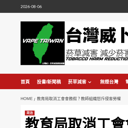
Skip
2026-08-06
to
content
首頁
投書/新聞稿
菸草減害
無煙台灣
HOME
教育局取消工會會務假？教師組織怒斥侵害勞權
政治
教育局取消工會