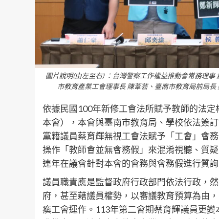
圖片說明(由左至右) ：台灣警察工作權益推動會常務理事
市教育產業工會理事長 陳葦芸、臺南市教育局前局長
依據民國100年新修工會法所賦予教師的法
本會），本會與臺南市教育局、學校依法簽訂
黨籍議員蔡育輝無視工會法賦予「工會」會務
操作「教師會並無會務假」來混淆視聽、質疑
連年在議會針對本會的會務與會務假進行質詢
議員職責應是監督政府行政部門依法行政，然
府，甚至藉議員權勢，以審議教育預算為由，
瘓工會運作。113年第二會期蔡育輝議員更變