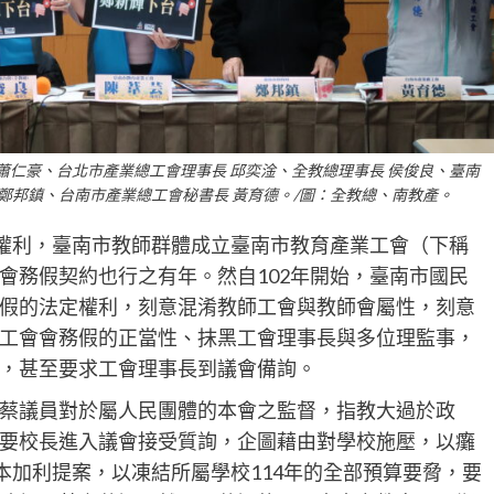
 蕭仁豪、台北市產業總工會理事長 邱奕淦、全教總理事長 侯俊良、臺南
 鄭邦鎮、台南市產業總工會秘書長 黃育德。/圖：全教總、南教產。
定權利，臺南市教師群體成立臺南市教育產業工會（下稱
會務假契約也行之有年。然自102年開始，臺南市國民
假的法定權利，刻意混淆教師工會與教師會屬性，刻意
工會會務假的正當性、抹黑工會理事長與多位理監事，
，甚至要求工會理事長到議會備詢。
蔡議員對於屬人民團體的本會之監督，指教大過於政
要校長進入議會接受質詢，企圖藉由對學校施壓，以癱
本加利提案，以凍結所屬學校114年的全部預算要脅，要