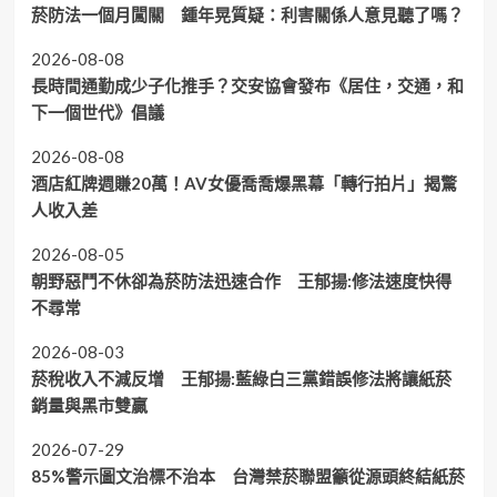
菸防法一個月闖關 鍾年晃質疑：利害關係人意見聽了嗎？
2026-08-08
長時間通勤成少子化推手？交安協會發布《居住，交通，和
下一個世代》倡議
2026-08-08
酒店紅牌週賺20萬！AV女優喬喬爆黑幕「轉行拍片」揭驚
人收入差
2026-08-05
朝野惡鬥不休卻為菸防法迅速合作 王郁揚:修法速度快得
不尋常
2026-08-03
菸稅收入不減反增 王郁揚:藍綠白三黨錯誤修法將讓紙菸
銷量與黑市雙贏
2026-07-29
85%警示圖文治標不治本 台灣禁菸聯盟籲從源頭終結紙菸