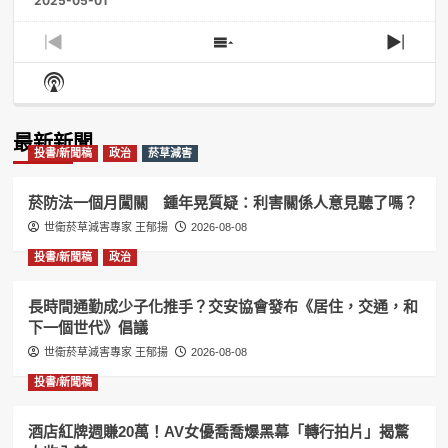
2025-05-01
Previous
Show
Next
Episode
Episodes
Episo
Show
List
Podcast
Information
最新新聞
投書/新聞稿
政治
菸草減害
菸防法一個月闖關 鍾年晃質疑：利害關係人意見聽了嗎？
世衛菸草減害專家 王郁揚
2026-08-08
投書/新聞稿
政治
長時間通勤成少子化推手？交安協會發布《居住，交通，和
下一個世代》倡議
世衛菸草減害專家 王郁揚
2026-08-08
投書/新聞稿
酒店紅牌週賺20萬！AV女優喬喬爆黑幕「轉行拍片」揭驚