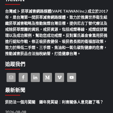
台灣威卜 菸草減害網路媒體(VAPE TAIWAN Inc.) 成立於2017
年，是台灣第一間菸草減害網路媒體，致力於推廣世界衛生組
織菸草減害戰略及推動無煙台灣目標，提供尼古丁替代療法及
戒除菸草煙霧的資訊，戒菸資源，包括戒煙專線、戒煙症狀管
理以及成功案例，幫助您成功戒煙。反對董氏基金會濫用菸捐
進行認知作戰、修正吸菸救健保、吸菸救長照的衛福部政策，
致力於降低二手煙、三手煙、焦油和一氧化碳對健康的危害，
推動減害菸品合法抽稅納管，打造健康台灣。
追蹤我們
最新新聞
菸防法一個月闖關 鍾年晃質疑：利害關係人意見聽了嗎？
2026-08-08