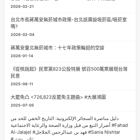
2026-02-21
台北市長蔣萬安無菸城市政策-台北該廣設吸菸區/吸菸室
嗎?
2026-02-04
蔣萬安臺北無菸城市：十七年政策輪迴的空談
2026-01-14
《從核說起》民眾黨823公投特展 號召500萬票展現台灣
民意
2025-08-11
大罷免凸 <726,823反罷免主題曲> #大展鴻圖
2025-07-05
دليل مناصرة السجائر الإلكترونية: التاريخ الخفي للحد من
أضرار التبغ من قبل وزارة الصحة والرعاية الاجتماعية #Fahad
Al-Jalajel #فهد بن عبدالرحمن الجلاجل #Sania Nishtar
#ثانیہ نشتر;