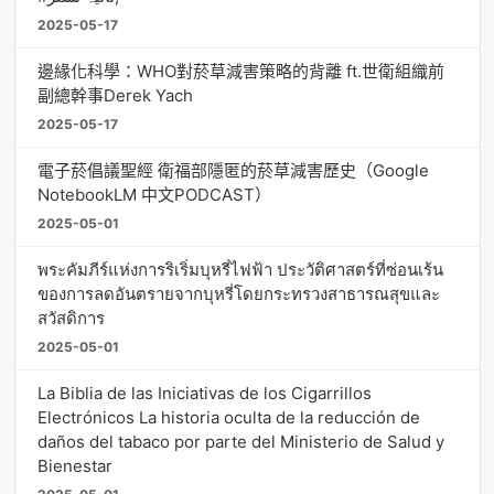
2025-05-17
邊緣化科學：WHO對菸草減害策略的背離 ft.世衛組織前
副總幹事Derek Yach
2025-05-17
電子菸倡議聖經 衛福部隱匿的菸草減害歷史（Google
NotebookLM 中文PODCAST）
2025-05-01
พระคัมภีร์แห่งการริเริ่มบุหรี่ไฟฟ้า ประวัติศาสตร์ที่ซ่อนเร้น
ของการลดอันตรายจากบุหรี่โดยกระทรวงสาธารณสุขและ
สวัสดิการ
2025-05-01
La Biblia de las Iniciativas de los Cigarrillos
Electrónicos La historia oculta de la reducción de
daños del tabaco por parte del Ministerio de Salud y
Bienestar