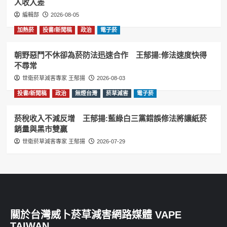
人收入差
編輯部
2026-08-05
加熱菸
投書/新聞稿
政治
電子菸
朝野惡鬥不休卻為菸防法迅速合作 王郁揚:修法速度快得
不尋常
世衛菸草減害專家 王郁揚
2026-08-03
投書/新聞稿
政治
無煙台灣
菸草減害
電子菸
菸稅收入不減反增 王郁揚:藍綠白三黨錯誤修法將讓紙菸
銷量與黑市雙贏
世衛菸草減害專家 王郁揚
2026-07-29
關於台灣威卜菸草減害網路媒體 VAPE
TAIWAN