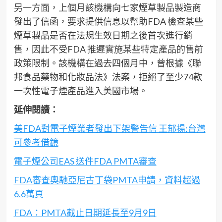
另一方面，上個月該機構向七家煙草製品製造商
發出了信函，要求提供信息以幫助FDA 檢查某些
煙草製品是否在法規生效日期之後首次進行銷
售，因此不受FDA 推遲實施某些特定產品的售前
政策限制。該機構在過去四個月中，曾根據《聯
邦食品藥物和化妝品法》法案，拒絕了至少74款
一次性電子煙產品進入美國市場。
延伸閱讀：
美FDA對電子煙業者發出下架警告信 王郁揚:台灣
可參考借鏡
電子煙公司EAS 送件FDA PMTA審查
FDA審查奧馳亞尼古丁袋PMTA申請，資料超過
6.6萬頁
FDA：PMTA截止日期延長至9月9日