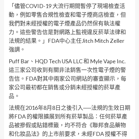
「儘管COVID-19 大流行期間暫停了現場檢查活
動，例如零售合規性檢查和電子煙商店檢查，但
我們對未經授權的電子煙產品仍然保有執法權
力。這些警告信是對網路上監視違反菸草法律和
法規的結果。」FDA中心主任Jitch Mitch Zeller
強調。
Puff Bar、HQD Tech USA LLC 和 Myle Vape Inc.
這三家公司收到有關非法銷售一次性電子煙的警
告信。FDA對其中兩家公司網站的審查顯示，每
家公司最初都在銷售或分銷未經授權的菸草產
品。
法規在2016年8月8日之後引入──法規的生效日期
將FDA 的權限擴展到所有菸草製品：任何菸草產
品被摻假或貼錯標籤，均不符合《聯邦食品藥物
和化妝品法》的上市前要求，未經FDA 授權不得