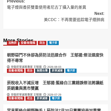
Post
Previous:
電子煙與香菸雙重使用者尼古丁攝入量的差異
navigation
Next:
美CDC：不再需要追踪電子煙肺病
More Stories
加熱菸
投書/新聞稿
政治
電子菸
朝野惡鬥不休卻為菸防法迅速合作 王郁揚:修法速度快
得不尋常
世衛菸草減害專家 王郁揚
2026-08-03
投書/新聞稿
政治
無煙台灣
菸草減害
電子菸
菸稅收入不減反增 王郁揚:藍綠白三黨錯誤修法將讓紙
菸銷量與黑市雙贏
世衛菸草減害專家 王郁揚
2026-07-29
投書/新聞稿
政治
菸草減害
電子菸
罕見藍綠白朝野聯手！菸防法7月30日黨團協商加重電