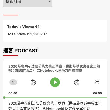
月
排
序
Today's Views:
444
Total Views:
1,198,937
播客 PODCAST
音
2026菸害防制法部分條文修正草案（世衛菸草減害專家王郁
訊
揚：煙害防治法） 含NotebookLM解釋草案重點
播
放
1
器
x
Skip
Jump
Change
Play
Shar
Playback
This
Pause
Backward
Forward
00:00
Rate
00:00
Episo
2026菸害防制法部分條文修正草案（世衛菸草減害專家王
郁揚：煙害防治法） 含NotebookLM解釋草案重點