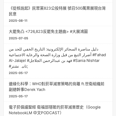
《從核說起》民眾黨823公投特展 號召500萬票展現台灣
民意
2025-08-11
大罷免凸 <726,823反罷免主題曲> #大展鴻圖
2025-07-05
دليل مناصرة السجائر الإلكترونية: التاريخ الخفي للحد من
أضرار التبغ من قبل وزارة الصحة والرعاية الاجتماعية #Fahad
Al-Jalajel #فهد بن عبدالرحمن الجلاجل #Sania Nishtar
#ثانیہ نشتر;
2025-05-17
邊緣化科學：WHO對菸草減害策略的背離 ft.世衛組織前
副總幹事Derek Yach
2025-05-17
電子菸倡議聖經 衛福部隱匿的菸草減害歷史（Google
NotebookLM 中文PODCAST）