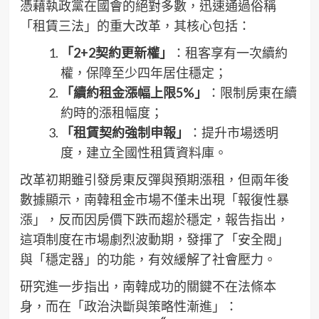
憑藉執政黨在國會的絕對多數，迅速通過俗稱
「租賃三法」的重大改革，其核心包括：
「2+2契約更新權」
：租客享有一次續約
權，保障至少四年居住穩定；
「續約租金漲幅上限5%」
：限制房東在續
約時的漲租幅度；
「租賃契約強制申報」
：提升市場透明
度，建立全國性租賃資料庫。
改革初期雖引發房東反彈與預期漲租，但兩年後
數據顯示，南韓租金市場不僅未出現「報復性暴
漲」，反而因房價下跌而趨於穩定，報告指出，
這項制度在市場劇烈波動期，發揮了「安全閥」
與「穩定器」的功能，有效緩解了社會壓力。
研究進一步指出，南韓成功的關鍵不在法條本
身，而在「政治決斷與策略性漸進」：