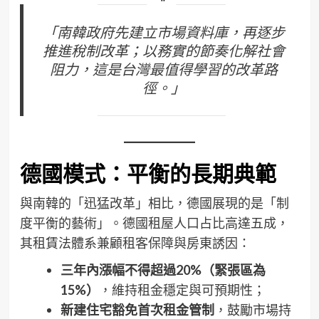
「南韓政府先建立市場資料庫，再逐步
推進稅制改革；以務實的節奏化解社會
阻力，這是台灣最值得學習的改革路
徑。」
德國模式：平衡的長期典範
與南韓的「迅猛改革」相比，德國展現的是「制
度平衡的藝術」。德國租屋人口占比高達五成，
其租賃法體系兼顧租客保障與房東誘因：
三年內漲幅不得超過20%（緊張區為
15%）
，維持租金穩定與可預期性；
新建住宅豁免首次租金管制
，鼓勵市場持