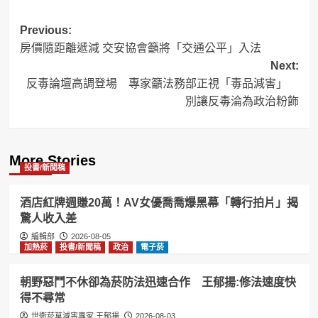
Post
Previous:
房價隨距離遞減 交安協會籲將「交通公平」入法
navigation
Next:
反毒論壇高調登場 專家籲法務部正視「毒品減害」
別讓反毒淪為政治粉飾
More Stories
投書/新聞稿
酒店紅牌週賺20萬！AV女優喬喬爆黑幕「轉行拍片」揭
驚人收入差
編輯部
2026-08-05
加熱菸
投書/新聞稿
政治
電子菸
朝野惡鬥不休卻為菸防法迅速合作 王郁揚:修法速度快
得不尋常
世衛菸草減害專家 王郁揚
2026-08-03