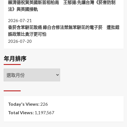
賴清德祝賀英國新首相柏南 王郁揚:先讓台灣《菸害防制
法》與英國接軌
2026-07-21
香菸含苯駢芘致癌 綠白合修法禁無苯駢芘的電子菸 遭批錯
誤政策比貪汙更可怕
2026-07-20
年月排序
年
月
排
序
Today's Views:
226
Total Views:
1,197,567