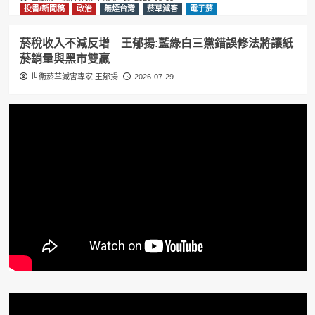
投書/新聞稿
政治
無煙台灣
菸草減害
電子菸
菸稅收入不減反增 王郁揚:藍綠白三黨錯誤修法將讓紙
菸銷量與黑市雙贏
世衛菸草減害專家 王郁揚
2026-07-29