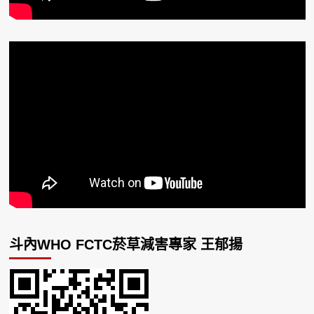
斗內WHO FCTC菸草減害專家 王郁揚