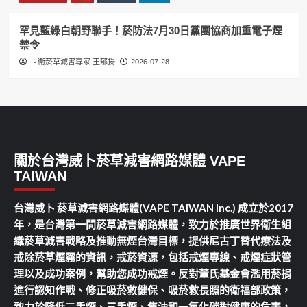
罕見藍綠白朝野聯手！菸防法7月30日黨團協商加重電子煙
禁令
世衛菸草減害專家 王郁揚
2026-07-28
關於台灣威卜菸草減害網路媒體 VAPE
TAIWAN
台灣威卜 菸草減害網路媒體(VAPE TAIWAN Inc.) 成立於2017
年，是台灣第一間菸草減害網路媒體，致力於推廣世界衛生組
織菸草減害戰略及推動無煙台灣目標，提供尼古丁替代療法及
戒除菸草煙霧的資訊，戒菸資源，包括戒煙專線、戒煙症狀管
理以及成功案例，幫助您成功戒煙。反對董氏基金會濫用菸捐
進行認知作戰、修正吸菸救健保、吸菸救長照的衛福部政策，
致力於降低二手煙、三手煙、焦油和一氧化碳對健康的危害，