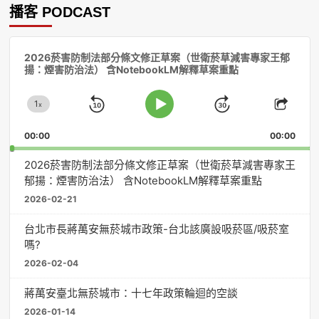
播客 PODCAST
音
2026菸害防制法部分條文修正草案（世衛菸草減害專家王郁
訊
揚：煙害防治法） 含NotebookLM解釋草案重點
播
放
1
器
x
Skip
Jump
Change
Play
Shar
Playback
This
Pause
Backward
Forward
00:00
Rate
00:00
Episo
2026菸害防制法部分條文修正草案（世衛菸草減害專家王
郁揚：煙害防治法） 含NotebookLM解釋草案重點
2026-02-21
台北市長蔣萬安無菸城市政策-台北該廣設吸菸區/吸菸室
嗎?
2026-02-04
蔣萬安臺北無菸城市：十七年政策輪迴的空談
2026-01-14