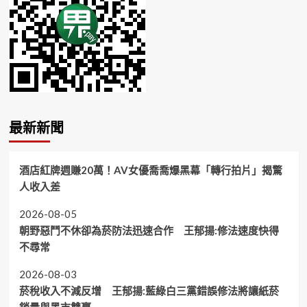
最新新聞
酒店紅牌週賺20萬！AV女優喬喬爆黑幕「轉行拍片」揭驚
人收入差
2026-08-05
朝野惡鬥不休卻為菸防法迅速合作 王郁揚:修法速度快得
不尋常
2026-08-03
菸稅收入不減反增 王郁揚:藍綠白三黨錯誤修法將讓紙菸
銷量與黑市雙贏