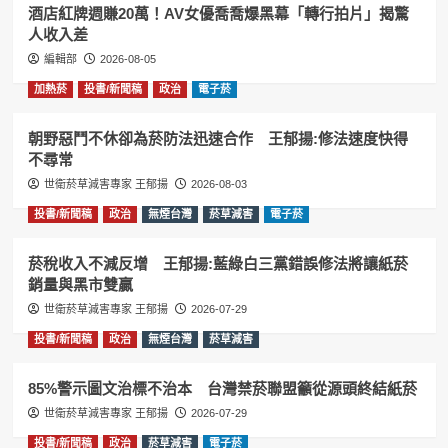
酒店紅牌週賺20萬！AV女優喬喬爆黑幕「轉行拍片」揭驚
人收入差
編輯部
2026-08-05
加熱菸
投書/新聞稿
政治
電子菸
朝野惡鬥不休卻為菸防法迅速合作 王郁揚:修法速度快得
不尋常
世衛菸草減害專家 王郁揚
2026-08-03
投書/新聞稿
政治
無煙台灣
菸草減害
電子菸
菸稅收入不減反增 王郁揚:藍綠白三黨錯誤修法將讓紙菸
銷量與黑市雙贏
世衛菸草減害專家 王郁揚
2026-07-29
投書/新聞稿
政治
無煙台灣
菸草減害
85%警示圖文治標不治本 台灣禁菸聯盟籲從源頭終結紙菸
世衛菸草減害專家 王郁揚
2026-07-29
投書/新聞稿
政治
菸草減害
電子菸