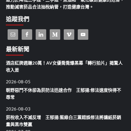
推動減害菸品合法抽稅納管，打造健康台灣。
追蹤我們
最新新聞
酒店紅牌週賺20萬！AV女優喬喬爆黑幕「轉行拍片」揭驚人
收入差
2026-08-05
朝野惡鬥不休卻為菸防法迅速合作 王郁揚:修法速度快得不
尋常
2026-08-03
菸稅收入不減反增 王郁揚:藍綠白三黨錯誤修法將讓紙菸銷
量與黑市雙贏