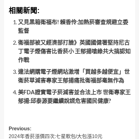
相關新聞:
又見黑箱衛福布! 賴香伶:加熱菸審查規避立委
監督
衛福部被又經濟部打臉》英國國健署堅持尼古
丁電子煙傷害比香菸小 王郁揚嗆綠共大搞認知
作戰
違法網購電子煙網站激增「買越多越便宜」世
衛菸草減害專家王郁揚痛批衛福部毫無作為
美FDA證實電子菸減害並合法上市 世衛專家王
郁揚:邱泰源要繼續說謊危害國民健康?
Post
Previous:
2024年香菸漲價四次:七星軟包/大包漲10元