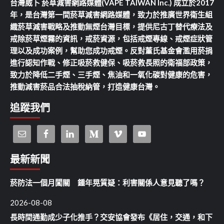
台灣威卜 菸草減害網路媒體(VAPE TAIWAN Inc.) 成立於2017
年，是台灣第一間菸草減害網路媒體，致力於推廣世界衛生組
織菸草減害戰略及推動無煙台灣目標，提供尼古丁替代療法及
戒除菸草煙霧的資訊，戒菸資源，包括戒煙專線、戒煙症狀管
理以及成功案例，幫助您成功戒煙。反對董氏基金會濫用菸捐
進行認知作戰、修正吸菸救健保、吸菸救長照的衛福部政策，
致力於降低二手煙、三手煙、焦油和一氧化碳對健康的危害，
推動減害菸品合法抽稅納管，打造健康台灣。
追蹤我們
最新新聞
菸防法一個月闖關 鍾年晃質疑：利害關係人意見聽了嗎？
2026-08-08
長時間通勤成少子化推手？交安協會發布《居住，交通，和下