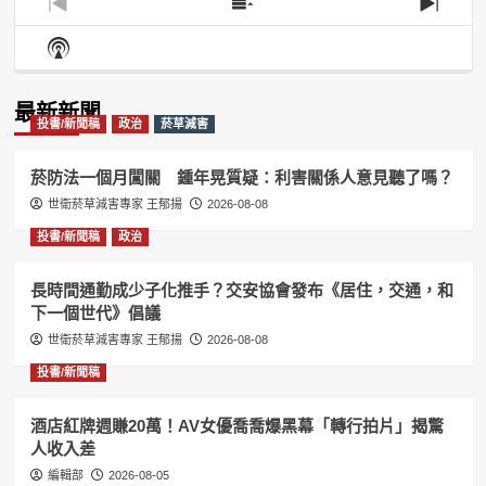
Previous
Show
Next
Episode
Episodes
Episo
Show
List
Podcast
Information
最新新聞
投書/新聞稿
政治
菸草減害
菸防法一個月闖關 鍾年晃質疑：利害關係人意見聽了嗎？
世衛菸草減害專家 王郁揚
2026-08-08
投書/新聞稿
政治
長時間通勤成少子化推手？交安協會發布《居住，交通，和
下一個世代》倡議
世衛菸草減害專家 王郁揚
2026-08-08
投書/新聞稿
酒店紅牌週賺20萬！AV女優喬喬爆黑幕「轉行拍片」揭驚
人收入差
編輯部
2026-08-05