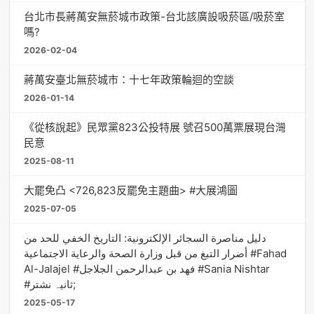
台北市長蔣萬安無菸城市政策-台北該廣設吸菸區/吸菸室
嗎?
2026-02-04
蔣萬安臺北無菸城市：十七年政策輪迴的空談
2026-01-14
《從核說起》民眾黨823公投特展 號召500萬票展現台灣
民意
2025-08-11
大罷免凸 <726,823反罷免主題曲> #大展鴻圖
2025-07-05
دليل مناصرة السجائر الإلكترونية: التاريخ الخفي للحد من
أضرار التبغ من قبل وزارة الصحة والرعاية الاجتماعية #Fahad
Al-Jalajel #فهد بن عبدالرحمن الجلاجل #Sania Nishtar
#ثانیہ نشتر;
2025-05-17