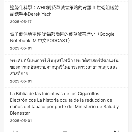
邊緣化科學：WHO對菸草減害策略的背離 ft.世衛組織前
副總幹事Derek Yach
2025-05-17
電子菸倡議聖經 衛福部隱匿的菸草減害歷史（Google
NotebookLM 中文PODCAST）
2025-05-01
พระคัมภีร์แห่งการริเริ่มบุหรี่ไฟฟ้า ประวัติศาสตร์ที่ซ่อนเร้น
ของการลดอันตรายจากบุหรี่โดยกระทรวงสาธารณสุขและ
สวัสดิการ
2025-05-01
La Biblia de las Iniciativas de los Cigarrillos
Electrónicos La historia oculta de la reducción de
daños del tabaco por parte del Ministerio de Salud y
Bienestar
2025-05-01