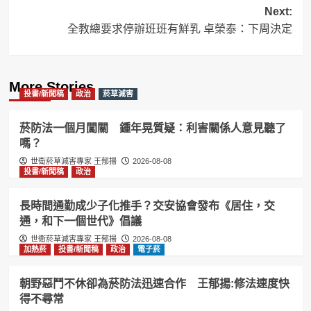
navigation
Next:
全教總要求停辦班班有鮮乳 卓榮泰：下周決定
More Stories
投書/新聞稿
政治
菸草減害
菸防法一個月闖關 鍾年晃質疑：利害關係人意見聽了
嗎？
世衛菸草減害專家 王郁揚
2026-08-08
投書/新聞稿
政治
長時間通勤成少子化推手？交安協會發布《居住，交
通，和下一個世代》倡議
世衛菸草減害專家 王郁揚
2026-08-08
加熱菸
投書/新聞稿
政治
電子菸
朝野惡鬥不休卻為菸防法迅速合作 王郁揚:修法速度快
得不尋常