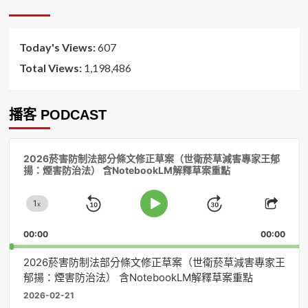
排
序
Today's Views:
607
Total Views:
1,198,486
播客 PODCAST
音
2026菸害防制法部分條文修正草案（世衛菸草減害專家王郁
訊
揚：煙害防治法） 含NotebookLM解釋草案重點
播
放
1
器
x
Skip
Jump
Change
Play
Shar
Playback
This
Pause
Backward
Forward
00:00
Rate
00:00
Episo
2026菸害防制法部分條文修正草案（世衛菸草減害專家王
郁揚：煙害防治法） 含NotebookLM解釋草案重點
2026-02-21