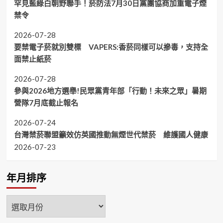
罕見藍綠白朝野聯手！菸防法7月30日黨團協商加重電子煙
禁令
2026-07-28
要禁電子菸就別雙標 VAPERS:香菸同樣可以摻毒，支持全
面禁止紙菸
2026-07-28
參與2026地方選舉!民眾黨青年部「行動！未來之眾」暑期
營隊7月底截止報名
2026-07-24
台灣禁菸聯盟籲效仿英國推動無煙世代禁菸 維護國人健康
2026-07-23
年月排序
年
月