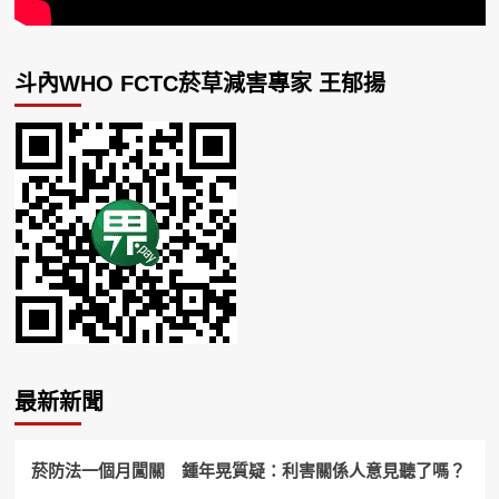
斗內WHO FCTC菸草減害專家 王郁揚
最新新聞
菸防法一個月闖關 鍾年晃質疑：利害關係人意見聽了嗎？