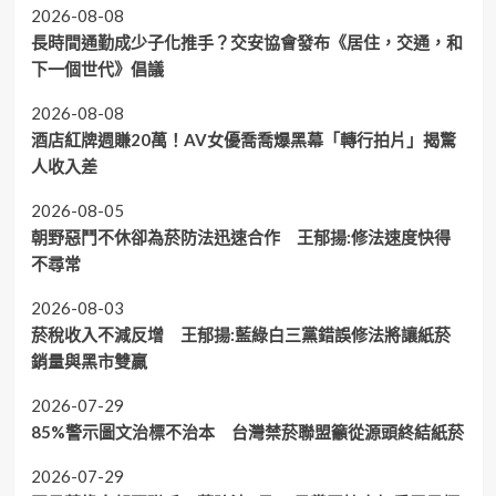
2026-08-08
長時間通勤成少子化推手？交安協會發布《居住，交通，和
下一個世代》倡議
2026-08-08
酒店紅牌週賺20萬！AV女優喬喬爆黑幕「轉行拍片」揭驚
人收入差
2026-08-05
朝野惡鬥不休卻為菸防法迅速合作 王郁揚:修法速度快得
不尋常
2026-08-03
菸稅收入不減反增 王郁揚:藍綠白三黨錯誤修法將讓紙菸
銷量與黑市雙贏
2026-07-29
85%警示圖文治標不治本 台灣禁菸聯盟籲從源頭終結紙菸
2026-07-29