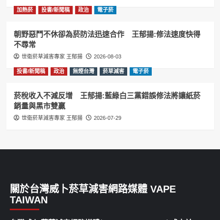
加熱菸
投書/新聞稿
政治
電子菸
朝野惡鬥不休卻為菸防法迅速合作 王郁揚:修法速度快得
不尋常
世衛菸草減害專家 王郁揚
2026-08-03
投書/新聞稿
政治
無煙台灣
菸草減害
電子菸
菸稅收入不減反增 王郁揚:藍綠白三黨錯誤修法將讓紙菸
銷量與黑市雙贏
世衛菸草減害專家 王郁揚
2026-07-29
關於台灣威卜菸草減害網路媒體 VAPE
TAIWAN