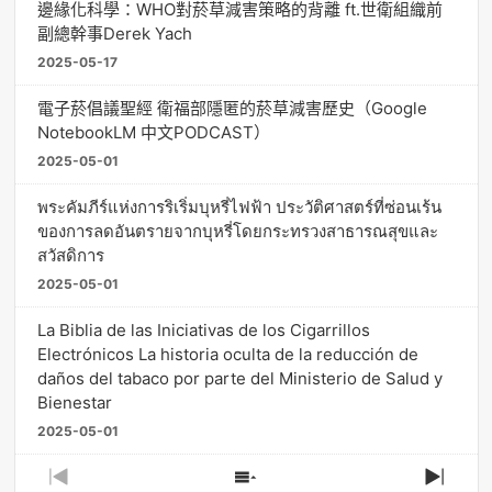
邊緣化科學：WHO對菸草減害策略的背離 ft.世衛組織前
副總幹事Derek Yach
2025-05-17
電子菸倡議聖經 衛福部隱匿的菸草減害歷史（Google
NotebookLM 中文PODCAST）
2025-05-01
พระคัมภีร์แห่งการริเริ่มบุหรี่ไฟฟ้า ประวัติศาสตร์ที่ซ่อนเร้น
ของการลดอันตรายจากบุหรี่โดยกระทรวงสาธารณสุขและ
สวัสดิการ
2025-05-01
La Biblia de las Iniciativas de los Cigarrillos
Electrónicos La historia oculta de la reducción de
daños del tabaco por parte del Ministerio de Salud y
Bienestar
2025-05-01
Previous
Show
Next