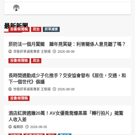
Episode
Episodes
Episo
Show
List
Podcast
Information
最新新聞
投書/新聞稿
政治
菸草減害
菸防法一個月闖關 鍾年晃質疑：利害關係人意見聽了嗎？
世衛菸草減害專家 王郁揚
2026-08-08
投書/新聞稿
政治
長時間通勤成少子化推手？交安協會發布《居住，交通，和
下一個世代》倡議
世衛菸草減害專家 王郁揚
2026-08-08
投書/新聞稿
酒店紅牌週賺20萬！AV女優喬喬爆黑幕「轉行拍片」揭驚
人收入差
編輯部
2026-08-05