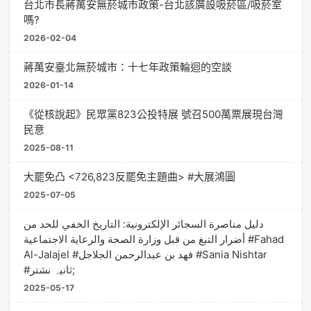
台北市長蔣萬安無菸城市政策-台北該廣設吸菸區/吸菸室
嗎?
2026-02-04
蔣萬安臺北無菸城市：十七年政策輪迴的空談
2026-01-14
《從核說起》民眾黨823公投特展 號召500萬票展現台灣
民意
2025-08-11
大罷免凸 <726,823反罷免主題曲> #大展鴻圖
2025-07-05
دليل مناصرة السجائر الإلكترونية: التاريخ الخفي للحد من
أضرار التبغ من قبل وزارة الصحة والرعاية الاجتماعية #Fahad
Al-Jalajel #فهد بن عبدالرحمن الجلاجل #Sania Nishtar
#ثانیہ نشتر;
2025-05-17