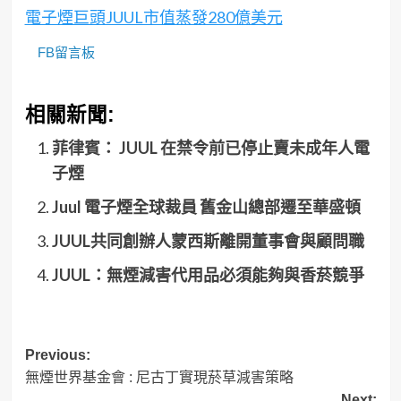
電子煙巨頭JUUL市值蒸發280億美元
FB留言板
相關新聞:
菲律賓： JUUL 在禁令前已停止賣未成年人電
子煙
Juul 電子煙全球裁員 舊金山總部遷至華盛頓
JUUL共同創辦人蒙西斯離開董事會與顧問職
JUUL：無煙減害代用品必須能夠與香菸競爭
Post
Previous:
無煙世界基金會 : 尼古丁實現菸草減害策略
navigation
Next: