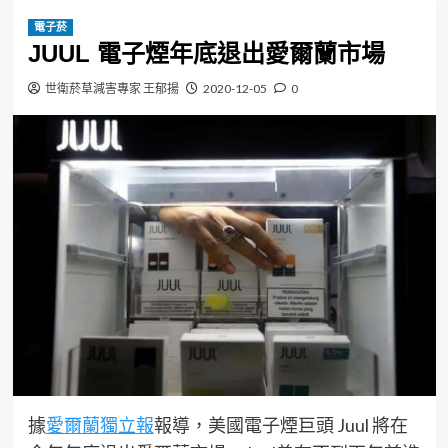
電子菸
JUUL 電子煙年底退出愛爾蘭市場
世衛菸草減害專家 王郁揚
2020-12-05
0
據
愛爾蘭獨立報
報導，美國電子煙巨頭 Juul 將在