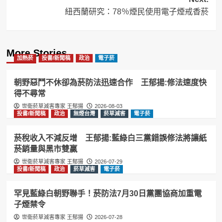
紐西蘭研究：78％煙民使用電子煙戒香菸
More Stories
加熱菸
投書/新聞稿
政治
電子菸
朝野惡鬥不休卻為菸防法迅速合作 王郁揚:修法速度快
得不尋常
世衛菸草減害專家 王郁揚
2026-08-03
投書/新聞稿
政治
無煙台灣
菸草減害
電子菸
菸稅收入不減反增 王郁揚:藍綠白三黨錯誤修法將讓紙
菸銷量與黑市雙贏
世衛菸草減害專家 王郁揚
2026-07-29
投書/新聞稿
政治
菸草減害
電子菸
罕見藍綠白朝野聯手！菸防法7月30日黨團協商加重電
子煙禁令
世衛菸草減害專家 王郁揚
2026-07-28