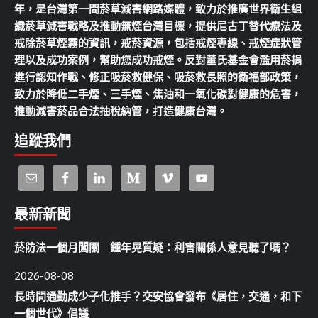
年，是台灣第一間菸草減害網路媒體，致力於推廣世界衛生組
織菸草減害戰略及推動無煙台灣目標，提供尼古丁替代療法及
戒除菸草煙霧的資訊，戒菸資源，包括戒煙專線、戒煙症狀管
理以及成功案例，幫助您成功戒煙。反對董氏基金會濫用菸捐
進行認知作戰、修正吸菸救健保、吸菸救長照的衛福部政策，
致力於降低二手煙、三手煙、焦油和一氧化碳對健康的危害，
推動減害菸品合法抽稅納管，打造健康台灣。
追蹤我們
最新新聞
菸防法一個月闖關 鍾年晃質疑：利害關係人意見聽了嗎？
2026-08-08
長時間通勤成少子化推手？交安協會發布《居住，交通，和下
一個世代》倡議