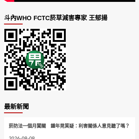
斗內WHO FCTC菸草減害專家 王郁揚
最新新聞
菸防法一個月闖關 鍾年晃質疑：利害關係人意見聽了嗎？
2026-08-08