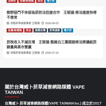
加熱菸
投書/新聞稿
政治
電子菸
朝野惡鬥不休卻為菸防法迅速合作 王郁揚:修法速度快得
不尋常
世衛菸草減害專家 王郁揚
2026-08-03
投書/新聞稿
政治
無煙台灣
菸草減害
電子菸
菸稅收入不減反增 王郁揚:藍綠白三黨錯誤修法將讓紙菸
銷量與黑市雙贏
世衛菸草減害專家 王郁揚
2026-07-29
關於台灣威卜菸草減害網路媒體 VAPE
TAIWAN
台灣威卜 菸草減害網路媒體(VAPE TAIWAN Inc.) 成立於2017