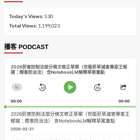
序
Today's Views:
530
Total Views:
1,199,023
播客 PODCAST
音
2026菸害防制法部分條文修正草案（世衛菸草減害專家王郁
訊
揚：煙害防治法） 含NotebookLM解釋草案重點
播
放
1
器
x
Skip
Jump
Change
Play
Shar
Playback
This
Pause
Backward
Forward
00:00
Rate
00:00
Episo
2026菸害防制法部分條文修正草案（世衛菸草減害專家王
郁揚：煙害防治法） 含NotebookLM解釋草案重點
2026-02-21