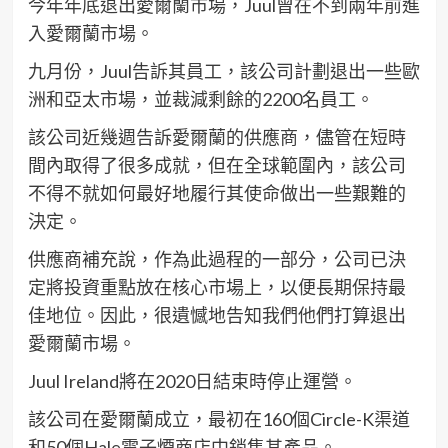
今年年底退出愛爾蘭市場，Juul曾在不到兩年前進
入愛爾蘭市場。
九月份，Juul告訴其員工，該公司計劃退出一些歐
洲和亞太市場，並裁減剩餘的2200名員工。
該公司近幾週告訴愛爾蘭的供應商，儘管在短時
間內取得了很多成就，但在全球範圍內，該公司
不得不就如何最好地履行其使命做出一些艱難的
決定。
供應商補充說，作為此過程的一部分，公司已決
定將投資重點放在核心市場上，以便長期保持最
佳地位。因此，很遺憾地告知我們他們打算退出
愛爾蘭市場。
Juul Ireland將在2020日結束時停止運營。
該公司在愛爾蘭成立，最初在160個Circle-K渠道
和50個Hale電子煙商店中銷售其產品。