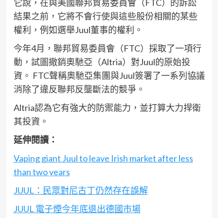
它說，在與美國聯邦貿易委員會（FTC）的訴訟
結果之前，它將不會行使與這些股份相關的某些
權利，例如選舉Juul董事的權利。
今年4月，聯邦貿易委員會（FTC）採取了一項行
動，試圖撤銷奧馳亞（Altria）對Juul的原始投
資。 FTC聲稱奧馳亞集團與Juul簽署了一系列協議
消除了違反聯邦反壟斷法的競爭。
Altria認為它有強大的防禦能力，並打算大力捍衛
其投資。
延伸閱讀：
Vaping giant Juul to leave Irish market after less
than two years
JUUL：民眾對尼古丁仍然存在誤解
JUUL 電子煙今年底退出德國市場