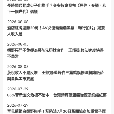
長時間通勤成少子化推手？交安協會發布《居住，交通，和
下一個世代》倡議
2026-08-08
酒店紅牌週賺20萬！AV女優喬喬爆黑幕「轉行拍片」揭驚
人收入差
2026-08-05
朝野惡鬥不休卻為菸防法迅速合作 王郁揚:修法速度快得
不尋常
2026-08-03
菸稅收入不減反增 王郁揚:藍綠白三黨錯誤修法將讓紙菸
銷量與黑市雙贏
2026-07-29
85%警示圖文治標不治本 台灣禁菸聯盟籲從源頭終結紙菸
2026-07-29
罕見藍綠白朝野聯手！菸防法7月30日黨團協商加重電子煙