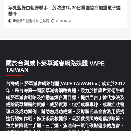
罕見藍綠白朝野聯手！菸防法7月30日黨團協商加重電子煙
禁令
世衛菸草減害專家 王郁揚
2026-07-28
關於台灣威卜菸草減害網路媒體 VAPE
TAIWAN
台灣威卜 菸草減害網路媒體(VAPE TAIWAN Inc.) 成立於2017
年，是台灣第一間菸草減害網路媒體，致力於推廣世界衛生組
織菸草減害戰略及推動無煙台灣目標，提供尼古丁替代療法及
戒除菸草煙霧的資訊，戒菸資源，包括戒煙專線、戒煙症狀管
理以及成功案例，幫助您成功戒煙。反對董氏基金會濫用菸捐
進行認知作戰、修正吸菸救健保、吸菸救長照的衛福部政策，
致力於降低二手煙、三手煙、焦油和一氧化碳對健康的危害，