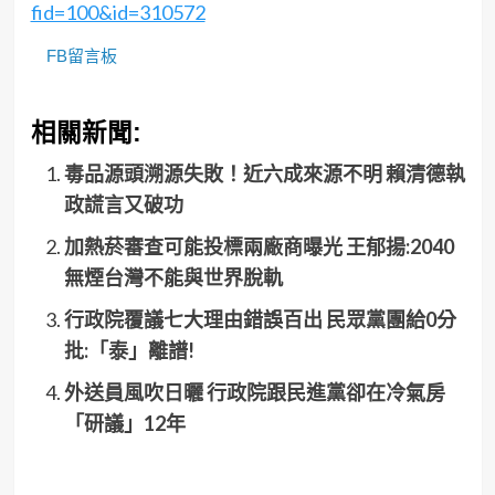
fid=100&id=310572
FB留言板
相關新聞:
毒品源頭溯源失敗！近六成來源不明 賴清德執
政謊言又破功
加熱菸審查可能投標兩廠商曝光 王郁揚:2040
無煙台灣不能與世界脫軌
行政院覆議七大理由錯誤百出 民眾黨團給0分
批:「泰」離譜!
外送員風吹日曬 行政院跟民進黨卻在冷氣房
「研議」12年