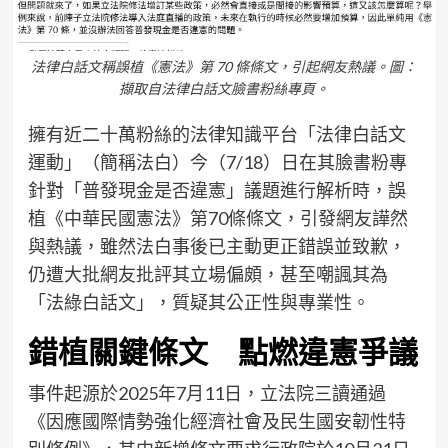
法律白話文稱誤植《憲法》第 70 條條文，引起網友熱議。圖：
擷取自法律白話文臉書粉絲專頁。
擁有近二十萬粉絲的法律知識平台「法律白話文
運動」（簡稱法白）今（7/18）日在其臉書粉專
針對「普發現金是否違憲」議題進行解析時，誤
植《中華民國憲法》第70條條文，引發網友譁然
與熱議，雖然法白事後已主動更正錯誤並致歉，
仍遭大批網友批評其立場偏頗，甚至嘲諷其為
「法綠白話文」，質疑其公正性與專業性。
錯植關鍵條文 點燃違憲爭議
事件起源於2025年7月11日，立法院三讀通過
《因應國際情勢強化經濟社會及民生國安韌性特