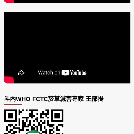
斗內WHO FCTC菸草減害專家 王郁揚