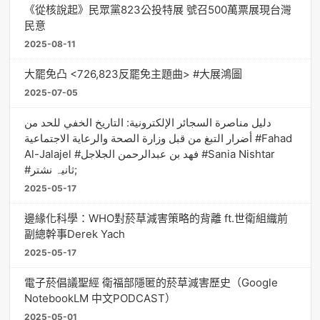
《從核說起》民眾黨823公投特展 號召500萬票展現台灣
民意
2025-08-11
大罷免凸 <726,823反罷免主題曲> #大展鴻圖
2025-07-05
دليل مناصرة السجائر الإلكترونية: التاريخ الخفي للحد من
أضرار التبغ من قبل وزارة الصحة والرعاية الاجتماعية #Fahad
Al-Jalajel #فهد بن عبدالرحمن الجلاجل #Sania Nishtar
#ثانیہ نشتر;
2025-05-17
邊緣化科學：WHO對菸草減害策略的背離 ft.世衛組織前
副總幹事Derek Yach
2025-05-17
電子菸倡議聖經 衛福部隱匿的菸草減害歷史（Google
NotebookLM 中文PODCAST）
2025-05-01