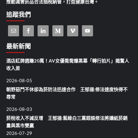
推動減害菸品合法抽稅納管，打造健康台灣。
追蹤我們
最新新聞
酒店紅牌週賺20萬！AV女優喬喬爆黑幕「轉行拍片」揭驚人
收入差
2026-08-05
朝野惡鬥不休卻為菸防法迅速合作 王郁揚:修法速度快得不
尋常
2026-08-03
菸稅收入不減反增 王郁揚:藍綠白三黨錯誤修法將讓紙菸銷
量與黑市雙贏
2026-07-29