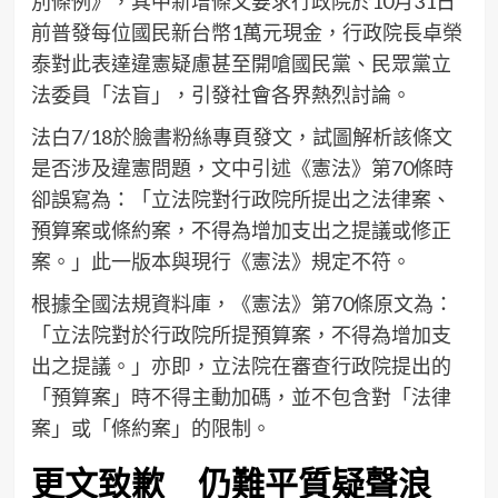
別條例》，其中新增條文要求行政院於10月31日
前普發每位國民新台幣1萬元現金，行政院長卓榮
泰對此表達違憲疑慮甚至開嗆國民黨、民眾黨立
法委員「法盲」，引發社會各界熱烈討論。
法白7/18於臉書粉絲專頁發文，試圖解析該條文
是否涉及違憲問題，文中引述《憲法》第70條時
卻誤寫為：「立法院對行政院所提出之法律案、
預算案或條約案，不得為增加支出之提議或修正
案。」此一版本與現行《憲法》規定不符。
根據全國法規資料庫，《憲法》第70條原文為：
「立法院對於行政院所提預算案，不得為增加支
出之提議。」亦即，立法院在審查行政院提出的
「預算案」時不得主動加碼，並不包含對「法律
案」或「條約案」的限制。
更文致歉 仍難平質疑聲浪