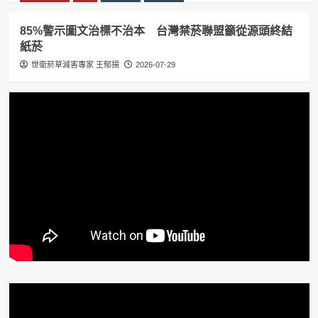
85%警示圖文治標不治本 台灣禁菸聯盟籲從源頭終結
紙菸
世衛菸草減害專家 王郁揚
2026-07-29