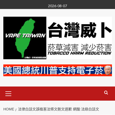
Skip
2026-08-07
to
content
Primary
Menu
HOME
法律白話文誤植憲法條文刪文道歉 網酸:法綠白話文