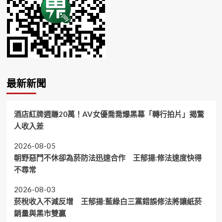
最新新聞
酒店紅牌週賺20萬！AV女優喬喬爆黑幕「轉行拍片」揭驚
人收入差
2026-08-05
朝野惡鬥不休卻為菸防法迅速合作 王郁揚:修法速度快得
不尋常
2026-08-03
菸稅收入不減反增 王郁揚:藍綠白三黨錯誤修法將讓紙菸
銷量與黑市雙贏