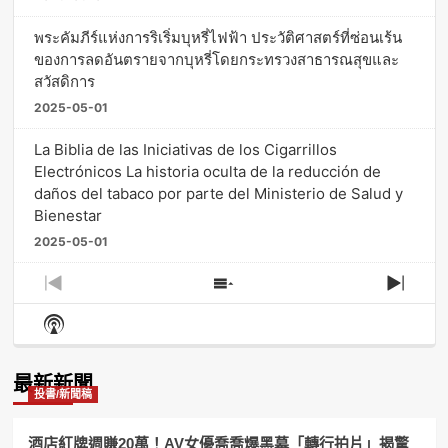
พระคัมภีร์แห่งการริเริ่มบุหรี่ไฟฟ้า ประวัติศาสตร์ที่ซ่อนเร้น
ของการลดอันตรายจากบุหรี่โดยกระทรวงสาธารณสุขและ
สวัสดิการ
2025-05-01
La Biblia de las Iniciativas de los Cigarrillos
Electrónicos La historia oculta de la reducción de
daños del tabaco por parte del Ministerio de Salud y
Bienestar
2025-05-01
Previous
Show
Next
Episode
Episodes
Episo
Show
List
Podcast
Information
最新新聞
投書/新聞稿
酒店紅牌週賺20萬！AV女優喬喬爆黑幕「轉行拍片」揭驚