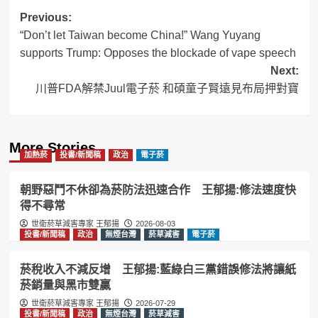
Post
Previous:
“Don’t let Taiwan become China!” Wang Yuyang
navigation
supports Trump: Opposes the blockade of vape speech
Next:
川普FDA解禁Juul電子菸 和碩童子賢遠見布局押對寶
More Stories
加熱菸
投書/新聞稿
政治
電子菸
朝野惡鬥不休卻為菸防法迅速合作 王郁揚:修法速度快
得不尋常
世衛菸草減害專家 王郁揚
2026-08-03
投書/新聞稿
政治
無煙台灣
菸草減害
電子菸
菸稅收入不減反增 王郁揚:藍綠白三黨錯誤修法將讓紙
菸銷量與黑市雙贏
世衛菸草減害專家 王郁揚
2026-07-29
投書/新聞稿
政治
無煙台灣
菸草減害