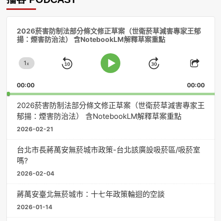
音
2026菸害防制法部分條文修正草案（世衛菸草減害專家王郁
訊
揚：煙害防治法） 含NotebookLM解釋草案重點
播
放
1
器
x
Skip
Jump
Change
Play
Shar
Playback
This
Pause
Backward
Forward
00:00
Rate
00:00
Episo
2026菸害防制法部分條文修正草案（世衛菸草減害專家王
郁揚：煙害防治法） 含NotebookLM解釋草案重點
2026-02-21
台北市長蔣萬安無菸城市政策-台北該廣設吸菸區/吸菸室
嗎?
2026-02-04
蔣萬安臺北無菸城市：十七年政策輪迴的空談
2026-01-14