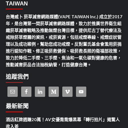
TAIWAN
台灣威卜 菸草減害網路媒體(VAPE TAIWAN Inc.) 成立於2017
年，是台灣第一間菸草減害網路媒體，致力於推廣世界衛生組
織菸草減害戰略及推動無煙台灣目標，提供尼古丁替代療法及
戒除菸草煙霧的資訊，戒菸資源，包括戒煙專線、戒煙症狀管
理以及成功案例，幫助您成功戒煙。反對董氏基金會濫用菸捐
進行認知作戰、修正吸菸救健保、吸菸救長照的衛福部政策，
致力於降低二手煙、三手煙、焦油和一氧化碳對健康的危害，
推動減害菸品合法抽稅納管，打造健康台灣。
追蹤我們
最新新聞
酒店紅牌週賺20萬！AV女優喬喬爆黑幕「轉行拍片」揭驚人
收入差