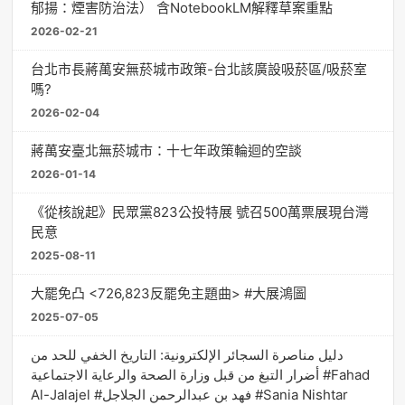
郁揚：煙害防治法） 含NotebookLM解釋草案重點
2026-02-21
台北市長蔣萬安無菸城市政策-台北該廣設吸菸區/吸菸室
嗎?
2026-02-04
蔣萬安臺北無菸城市：十七年政策輪迴的空談
2026-01-14
《從核說起》民眾黨823公投特展 號召500萬票展現台灣
民意
2025-08-11
大罷免凸 <726,823反罷免主題曲> #大展鴻圖
2025-07-05
دليل مناصرة السجائر الإلكترونية: التاريخ الخفي للحد من
أضرار التبغ من قبل وزارة الصحة والرعاية الاجتماعية #Fahad
Al-Jalajel #فهد بن عبدالرحمن الجلاجل #Sania Nishtar