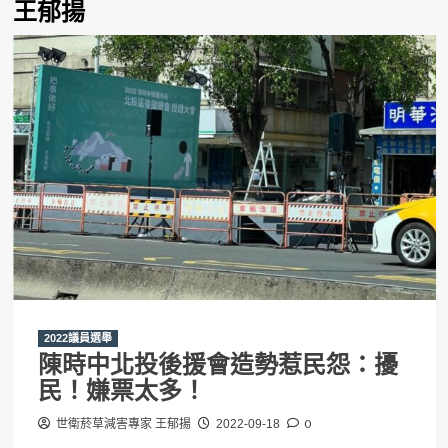
王郁揚
2022議員選舉
陳時中北投後援會造勢惹民怨：擾
民！嫌票太多！
0
世衛菸草減害專家 王郁揚
2022-09-18