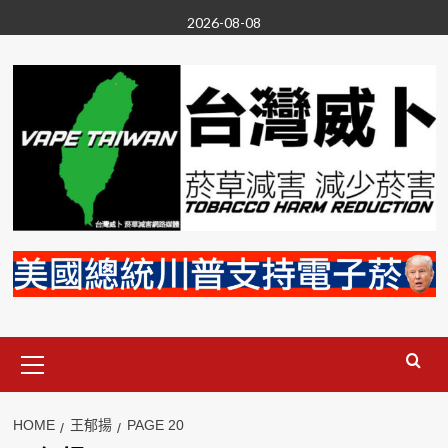
Skip
2026-08-08
to
content
Primary
Menu
HOME
王郁揚
PAGE 20