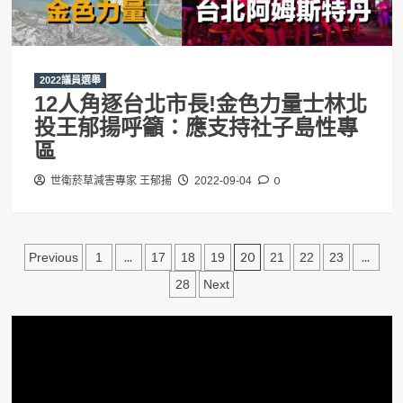
2022議員選舉
12人角逐台北市長!金色力量士林北
投王郁揚呼籲：應支持社子島性專
區
0
世衛菸草減害專家 王郁揚
2022-09-04
文
...
20
...
Previous
1
17
18
19
21
22
23
章
28
Next
分
頁