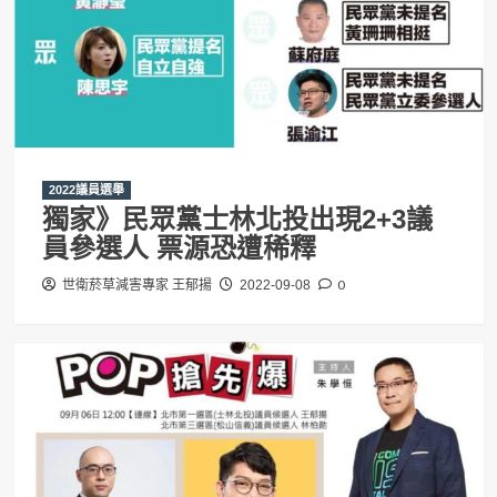
2022議員選舉
獨家》民眾黨士林北投出現2+3議
員參選人 票源恐遭稀釋
0
世衛菸草減害專家 王郁揚
2022-09-08