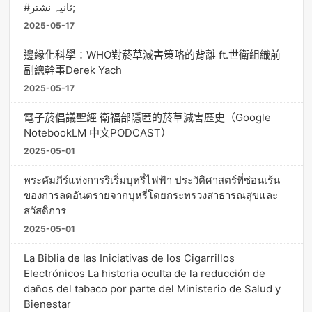
#ثانیہ نشتر;
2025-05-17
邊緣化科學：WHO對菸草減害策略的背離 ft.世衛組織前
副總幹事Derek Yach
2025-05-17
電子菸倡議聖經 衛福部隱匿的菸草減害歷史（Google
NotebookLM 中文PODCAST）
2025-05-01
พระคัมภีร์แห่งการริเริ่มบุหรี่ไฟฟ้า ประวัติศาสตร์ที่ซ่อนเร้น
ของการลดอันตรายจากบุหรี่โดยกระทรวงสาธารณสุขและ
สวัสดิการ
2025-05-01
La Biblia de las Iniciativas de los Cigarrillos
Electrónicos La historia oculta de la reducción de
daños del tabaco por parte del Ministerio de Salud y
Bienestar