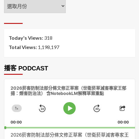
年
月
排
序
Today's Views:
318
Total Views:
1,198,197
播客 PODCAST
音
2026菸害防制法部分條文修正草案（世衛菸草減害專家王郁
訊
揚：煙害防治法） 含NotebookLM解釋草案重點
播
放
1
器
x
Skip
Jump
Change
Play
Shar
Playback
This
Pause
Backward
Forward
00:00
Rate
00:00
Episo
2026菸害防制法部分條文修正草案（世衛菸草減害專家王