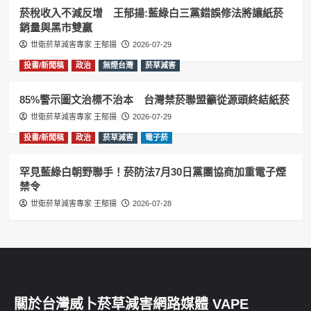
菸稅收入不減反增 王郁揚:藍綠白三黨錯誤修法將讓紙菸
銷量與黑市雙贏
世衛菸草減害專家 王郁揚
2026-07-29
投書/新聞稿
政治
無煙台灣
菸草減害
85%警示圖文治標不治本 台灣禁菸聯盟籲從源頭終結紙菸
世衛菸草減害專家 王郁揚
2026-07-29
投書/新聞稿
政治
菸草減害
電子菸
罕見藍綠白朝野聯手！菸防法7月30日黨團協商加重電子煙
禁令
世衛菸草減害專家 王郁揚
2026-07-28
關於台灣威卜菸草減害網路媒體 VAPE