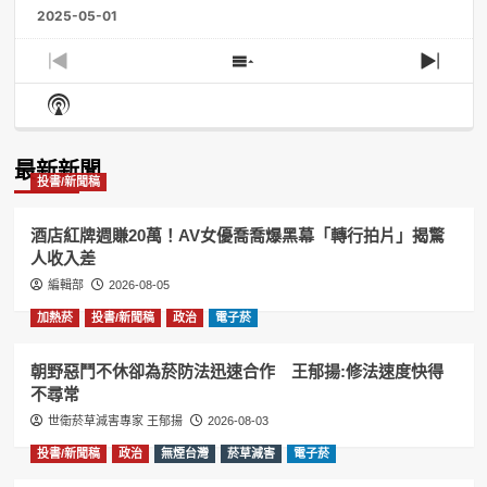
2025-05-01
Previous
Show
Next
Episode
Episodes
Episo
Show
List
Podcast
Information
最新新聞
投書/新聞稿
酒店紅牌週賺20萬！AV女優喬喬爆黑幕「轉行拍片」揭驚
人收入差
編輯部
2026-08-05
加熱菸
投書/新聞稿
政治
電子菸
朝野惡鬥不休卻為菸防法迅速合作 王郁揚:修法速度快得
不尋常
世衛菸草減害專家 王郁揚
2026-08-03
投書/新聞稿
政治
無煙台灣
菸草減害
電子菸