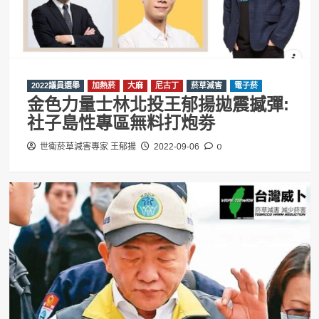
2022議員選舉
加熱菸
大麻
尼古丁
菸草減害
電子菸
金色力量士林北投王郁揚拋震撼彈:
社子島性專區無料打炮劵
0
世衛菸草減害專家 王郁揚
2022-09-06