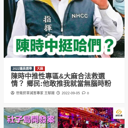
2022議員選舉
大麻
陳時中推性專區&大麻合法救選
情？ 鄉民:他敢推我就當無腦時粉
0
世衛菸草減害專家 王郁揚
2022-09-05