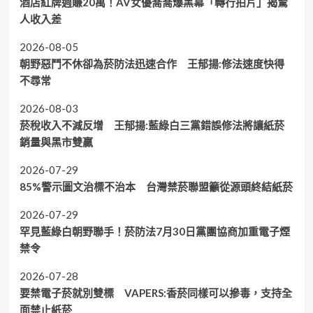
酒店紅牌週賺20萬！AV女優喬喬爆黑幕「轉行拍片」揭驚
人收入差
2026-08-05
朝野惡鬥不休卻為菸防法迅速合作 王郁揚:修法速度快得
不尋常
2026-08-03
菸稅收入不減反增 王郁揚:藍綠白三黨錯誤修法將讓紙菸
銷量與黑市雙贏
2026-07-29
85%警示圖文治標不治本 台灣禁菸聯盟籲從源頭終結紙菸
2026-07-29
罕見藍綠白朝野聯手！菸防法7月30日黨團協商加重電子煙
禁令
2026-07-28
要禁電子菸就別雙標 VAPERS:香菸同樣可以摻毒，支持全
面禁止紙菸