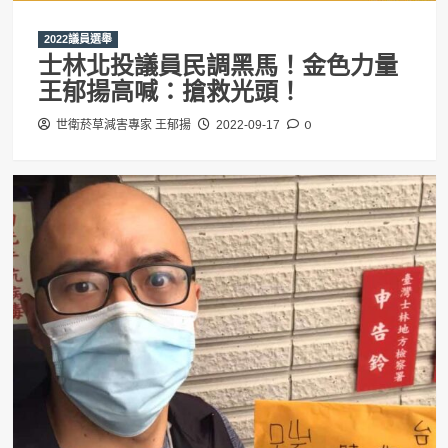
2022議員選舉
士林北投議員民調黑馬！金色力量
王郁揚高喊：搶救光頭！
0
世衛菸草減害專家 王郁揚
2022-09-17