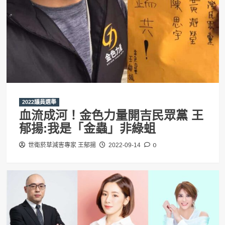
2022議員選舉
血流成河！金色力量開吉民眾黨 王
郁揚:我是「金蟲」非綠蛆
0
世衛菸草減害專家 王郁揚
2022-09-14