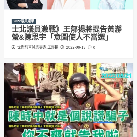
2022議員選舉
士北議員激戰》王郁揚將提告黃瀞
瑩&陳思宇「意圖使人不當選」
0
世衛菸草減害專家 王郁揚
2022-09-13