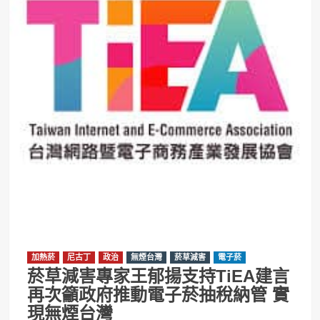
加熱菸
尼古丁
政治
無煙台灣
菸草減害
電子菸
菸草減害專家王郁揚支持TiEA建言
再次籲政府推動電子菸抽稅納管 實
現無煙台灣