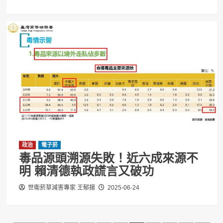
政治
電子菸
毒品源頭溯源失敗！近六成來源不
明 賴清德執政謊言又破功
世衛菸草減害專家 王郁揚
2025-06-24