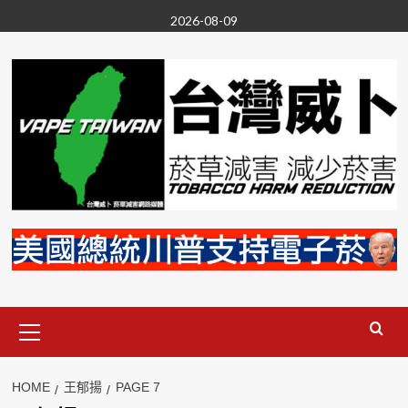
Skip
2026-08-09
to
content
Primary
Menu
HOME
王郁揚
PAGE 7