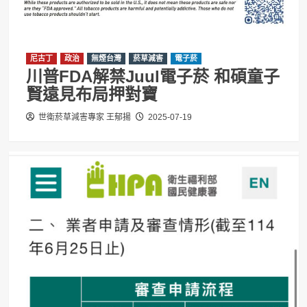
尼古丁
政治
無煙台灣
菸草減害
電子菸
川普FDA解禁Juul電子菸 和碩童子
賢遠見布局押對寶
世衛菸草減害專家 王郁揚
2025-07-19