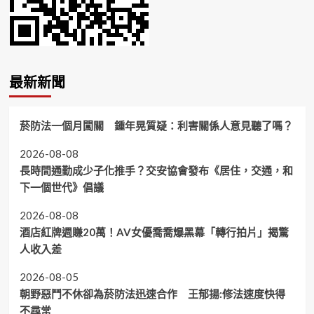
最新新聞
菸防法一個月闖關 鍾年晃質疑：利害關係人意見聽了嗎？
2026-08-08
長時間通勤成少子化推手？交安協會發布《居住，交通，和
下一個世代》倡議
2026-08-08
酒店紅牌週賺20萬！AV女優喬喬爆黑幕「轉行拍片」揭驚
人收入差
2026-08-05
朝野惡鬥不休卻為菸防法迅速合作 王郁揚:修法速度快得
不尋常