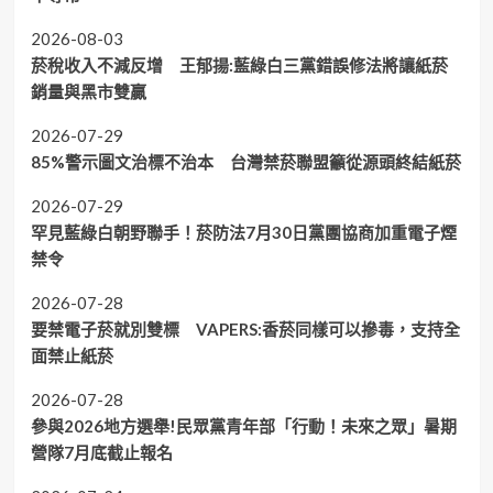
2026-08-03
菸稅收入不減反增 王郁揚:藍綠白三黨錯誤修法將讓紙菸
銷量與黑市雙贏
2026-07-29
85%警示圖文治標不治本 台灣禁菸聯盟籲從源頭終結紙菸
2026-07-29
罕見藍綠白朝野聯手！菸防法7月30日黨團協商加重電子煙
禁令
2026-07-28
要禁電子菸就別雙標 VAPERS:香菸同樣可以摻毒，支持全
面禁止紙菸
2026-07-28
參與2026地方選舉!民眾黨青年部「行動！未來之眾」暑期
營隊7月底截止報名