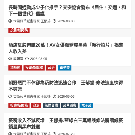
長時間通勤成少子化推手？交安協會發布《居住，交通，和
下一個世代》倡議
世衛菸草減害專家 王郁揚
2026-08-08
投書/新聞稿
酒店紅牌週賺20萬！AV女優喬喬爆黑幕「轉行拍片」揭驚
人收入差
編輯部
2026-08-05
加熱菸
投書/新聞稿
政治
電子菸
朝野惡鬥不休卻為菸防法迅速合作 王郁揚:修法速度快得
不尋常
世衛菸草減害專家 王郁揚
2026-08-03
投書/新聞稿
政治
無煙台灣
菸草減害
電子菸
菸稅收入不減反增 王郁揚:藍綠白三黨錯誤修法將讓紙菸
銷量與黑市雙贏
世衛菸草減害專家 王郁揚
2026-07-29