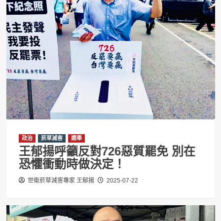
政治
菸草減害
選舉
王郁揚呼籲反對726惡質罷免 別在
恐懼衝動時做決定！
世衛菸草減害專家 王郁揚
2025-07-22