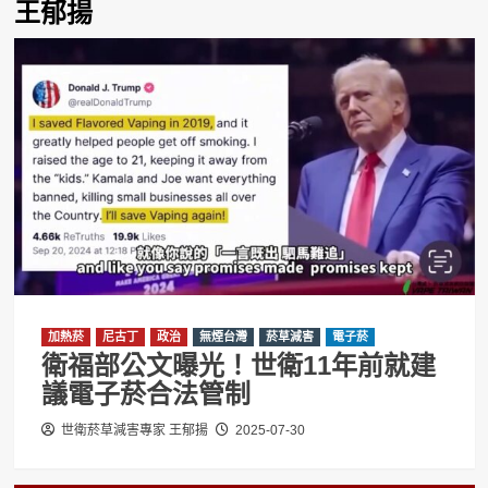
王郁揚
加熱菸
尼古丁
政治
無煙台灣
菸草減害
電子菸
衛福部公文曝光！世衛11年前就建
議電子菸合法管制
世衛菸草減害專家 王郁揚
2025-07-30