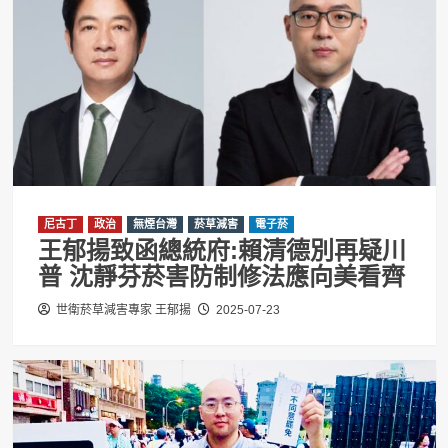
尼古丁
政治
無煙台灣
菸草減害
電子菸
王郁揚致函總統府:賴清德別再疑川
普 沈靜芬菸害防制修法應向美看齊
世衛菸草減害專家 王郁揚
2025-07-23