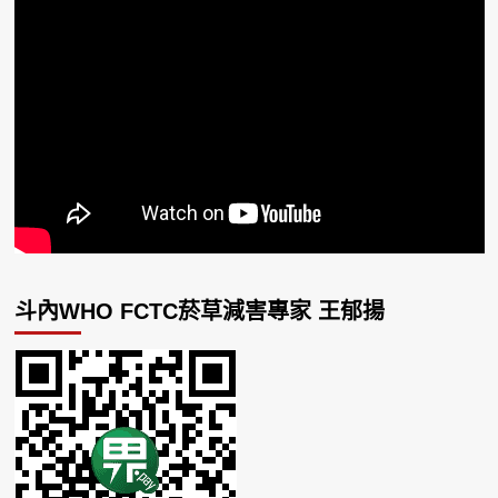
斗內WHO FCTC菸草減害專家 王郁揚