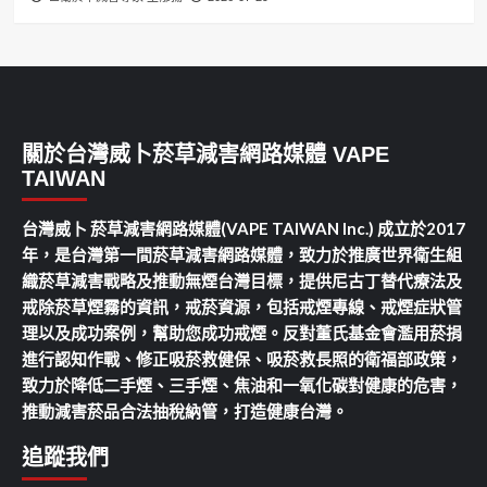
關於台灣威卜菸草減害網路媒體 VAPE
TAIWAN
台灣威卜 菸草減害網路媒體(VAPE TAIWAN Inc.) 成立於2017
年，是台灣第一間菸草減害網路媒體，致力於推廣世界衛生組
織菸草減害戰略及推動無煙台灣目標，提供尼古丁替代療法及
戒除菸草煙霧的資訊，戒菸資源，包括戒煙專線、戒煙症狀管
理以及成功案例，幫助您成功戒煙。反對董氏基金會濫用菸捐
進行認知作戰、修正吸菸救健保、吸菸救長照的衛福部政策，
致力於降低二手煙、三手煙、焦油和一氧化碳對健康的危害，
推動減害菸品合法抽稅納管，打造健康台灣。
追蹤我們