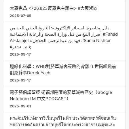
大罷免凸 <726,823反罷免主題曲> #大展鴻圖
2025-07-05
دليل مناصرة السجائر الإلكترونية: التاريخ الخفي للحد من
أضرار التبغ من قبل وزارة الصحة والرعاية الاجتماعية #Fahad
Al-Jalajel #فهد بن عبدالرحمن الجلاجل #Sania Nishtar
#ثانیہ نشتر;
2025-05-17
邊緣化科學：WHO對菸草減害策略的背離 ft.世衛組織前
副總幹事Derek Yach
2025-05-17
電子菸倡議聖經 衛福部隱匿的菸草減害歷史（Google
NotebookLM 中文PODCAST）
2025-05-01
พระคัมภีร์แห่งการริเริ่มบุหรี่ไฟฟ้า ประวัติศาสตร์ที่ซ่อนเร้น
ของการลดอันตรายจากบุหรี่โดยกระทรวงสาธารณสุขและ