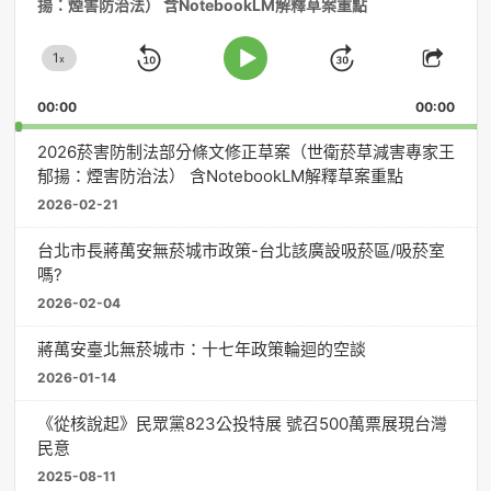
揚：煙害防治法） 含NotebookLM解釋草案重點
播
放
1
器
x
Skip
Jump
Change
Play
Shar
Playback
This
Pause
Backward
Forward
00:00
Rate
00:00
Episo
2026菸害防制法部分條文修正草案（世衛菸草減害專家王
郁揚：煙害防治法） 含NotebookLM解釋草案重點
2026-02-21
台北市長蔣萬安無菸城市政策-台北該廣設吸菸區/吸菸室
嗎?
2026-02-04
蔣萬安臺北無菸城市：十七年政策輪迴的空談
2026-01-14
《從核說起》民眾黨823公投特展 號召500萬票展現台灣
民意
2025-08-11