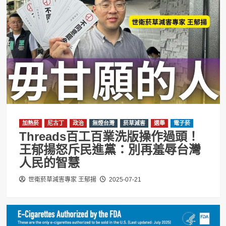
加熱菸
尼古丁
政治
無煙台灣
菸草減害
選舉
電子菸
Threads百工百業洗版操作過頭！
王郁揚怒斥民進黨：別再羞辱台灣
人民的智慧
世衛菸草減害專家 王郁揚
2025-07-21