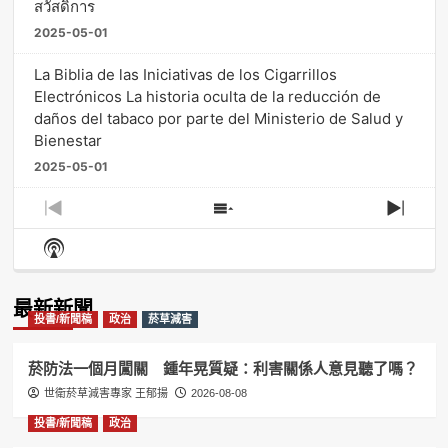
สวัสดิการ
2025-05-01
La Biblia de las Iniciativas de los Cigarrillos
Electrónicos La historia oculta de la reducción de
daños del tabaco por parte del Ministerio de Salud y
Bienestar
2025-05-01
Previous
Show
Next
Episode
Episodes
Episo
Show
List
Podcast
Information
最新新聞
投書/新聞稿
政治
菸草減害
菸防法一個月闖關 鍾年晃質疑：利害關係人意見聽了嗎？
世衛菸草減害專家 王郁揚
2026-08-08
投書/新聞稿
政治