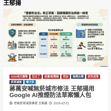
王郁揚
2026地方選舉
尼古丁
投書/新聞稿
政治
無煙台灣
研究成果
菸草減害
電子菸
蔣萬安喊無菸城市修法 王郁揚用
Google AI推煙防法草案懶人包
世衛菸草減害專家 王郁揚
2026-02-21