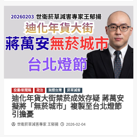
投書/新聞稿
政治
無煙台灣
菸草減害
迪化年貨大街禁菸成效存疑 蔣萬安
擬將「無菸城市」複製至台北燈節
引擔憂
世衛菸草減害專家 王郁揚
2026-02-04