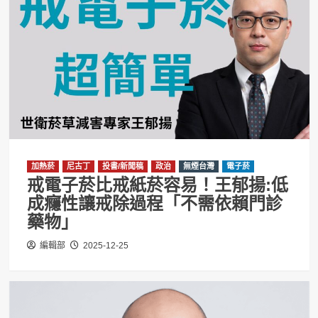
加熱菸
尼古丁
投書/新聞稿
政治
無煙台灣
電子菸
戒電子菸比戒紙菸容易！王郁揚:低
成癮性讓戒除過程「不需依賴門診
藥物」
編輯部
2025-12-25