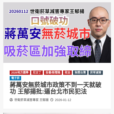
2026地方選舉
尼古丁
投書/新聞稿
政治
無煙台灣
菸草減害
電子菸
蔣萬安無菸城市政策不到一天就破
功 王郁揚批:逼台北市民犯法
世衛菸草減害專家 王郁揚
2026-01-12