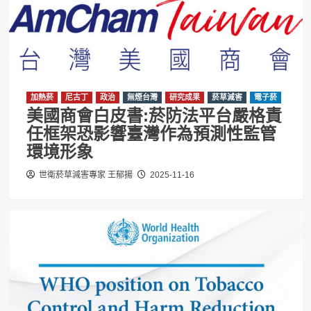
加熱菸
尼古丁
政治
無煙台灣
研究成果
菸草減害
電子菸
美國商會白皮書:菸防法平台嚴格責
任框架恐影響臺灣作為預測性監管
環境形象
世衛菸草減害專家 王郁揚
2025-11-16