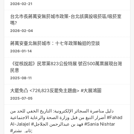
2026-02-21
台北市長蔣萬安無菸城市政策-台北該廣設吸菸區/吸菸室
嗎?
2026-02-04
蔣萬安臺北無菸城市：十七年政策輪迴的空談
2026-01-14
《從核說起》民眾黨823公投特展 號召500萬票展現台灣
民意
2025-08-11
大罷免凸 <726,823反罷免主題曲> #大展鴻圖
2025-07-05
دليل مناصرة السجائر الإلكترونية: التاريخ الخفي للحد من
أضرار التبغ من قبل وزارة الصحة والرعاية الاجتماعية #Fahad
Al-Jalajel #فهد بن عبدالرحمن الجلاجل #Sania Nishtar
#ثانیہ نشتر;