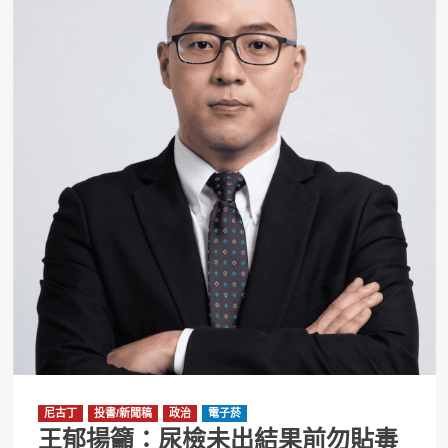
尼古丁
投書/新聞稿
政治
電子菸
王郁揚籲：尿檢未出結果前勿貼毒