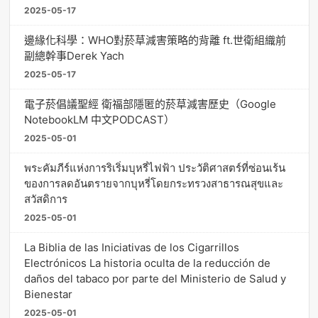
2025-05-17
邊緣化科學：WHO對菸草減害策略的背離 ft.世衛組織前
副總幹事Derek Yach
2025-05-17
電子菸倡議聖經 衛福部隱匿的菸草減害歷史（Google
NotebookLM 中文PODCAST）
2025-05-01
พระคัมภีร์แห่งการริเริ่มบุหรี่ไฟฟ้า ประวัติศาสตร์ที่ซ่อนเร้น
ของการลดอันตรายจากบุหรี่โดยกระทรวงสาธารณสุขและ
สวัสดิการ
2025-05-01
La Biblia de las Iniciativas de los Cigarrillos
Electrónicos La historia oculta de la reducción de
daños del tabaco por parte del Ministerio de Salud y
Bienestar
2025-05-01