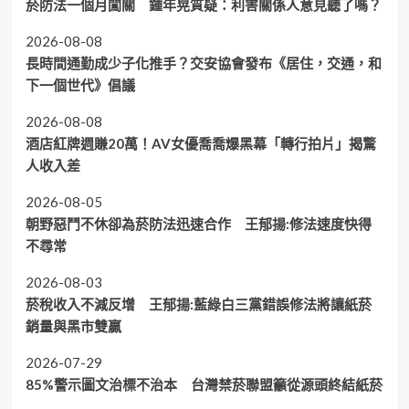
菸防法一個月闖關 鍾年晃質疑：利害關係人意見聽了嗎？
2026-08-08
長時間通勤成少子化推手？交安協會發布《居住，交通，和
下一個世代》倡議
2026-08-08
酒店紅牌週賺20萬！AV女優喬喬爆黑幕「轉行拍片」揭驚
人收入差
2026-08-05
朝野惡鬥不休卻為菸防法迅速合作 王郁揚:修法速度快得
不尋常
2026-08-03
菸稅收入不減反增 王郁揚:藍綠白三黨錯誤修法將讓紙菸
銷量與黑市雙贏
2026-07-29
85%警示圖文治標不治本 台灣禁菸聯盟籲從源頭終結紙菸