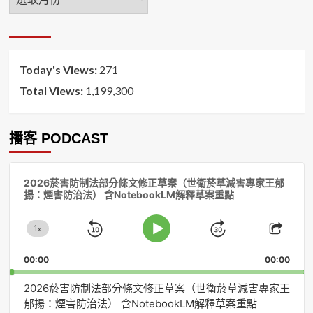
月
排
序
Today's Views:
271
Total Views:
1,199,300
播客 PODCAST
音
2026菸害防制法部分條文修正草案（世衛菸草減害專家王郁
訊
揚：煙害防治法） 含NotebookLM解釋草案重點
播
放
1
器
x
Skip
Jump
Change
Play
Shar
Playback
This
Pause
Backward
Forward
00:00
Rate
00:00
Episo
2026菸害防制法部分條文修正草案（世衛菸草減害專家王
郁揚：煙害防治法） 含NotebookLM解釋草案重點