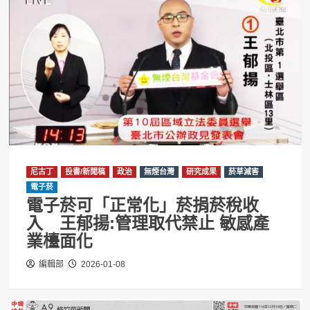
尼古丁
投書/新聞稿
政治
無煙台灣
研究成果
菸草減害
電子菸
電子菸可「正常化」菸捐菸稅收
入 王郁揚:管理取代禁止 敏感產
業檯面化
編輯部
2026-01-08