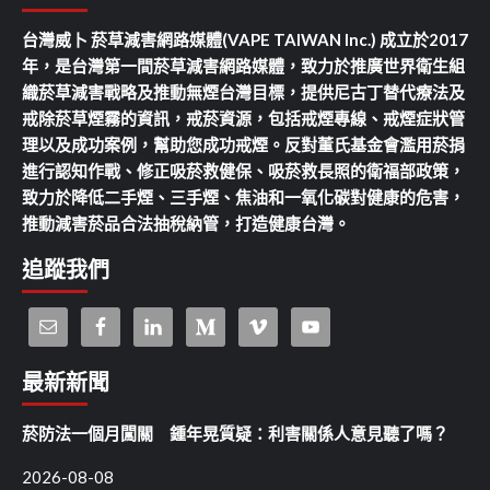
台灣威卜 菸草減害網路媒體(VAPE TAIWAN Inc.) 成立於2017
年，是台灣第一間菸草減害網路媒體，致力於推廣世界衛生組
織菸草減害戰略及推動無煙台灣目標，提供尼古丁替代療法及
戒除菸草煙霧的資訊，戒菸資源，包括戒煙專線、戒煙症狀管
理以及成功案例，幫助您成功戒煙。反對董氏基金會濫用菸捐
進行認知作戰、修正吸菸救健保、吸菸救長照的衛福部政策，
致力於降低二手煙、三手煙、焦油和一氧化碳對健康的危害，
推動減害菸品合法抽稅納管，打造健康台灣。
追蹤我們
最新新聞
菸防法一個月闖關 鍾年晃質疑：利害關係人意見聽了嗎？
2026-08-08