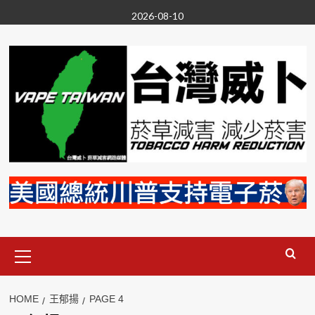
Skip
2026-08-10
to
content
Primary
Menu
HOME
王郁揚
PAGE 4