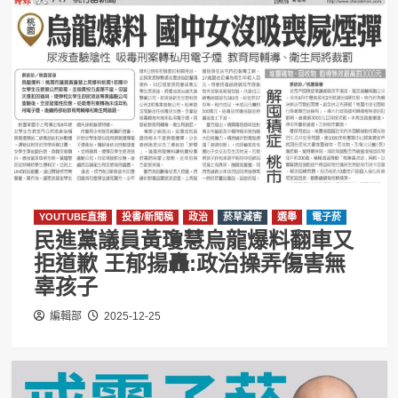
YOUTUBE直播
投書/新聞稿
政治
菸草減害
選舉
電子菸
民進黨議員黃瓊慧烏龍爆料翻車又
拒道歉 王郁揚轟:政治操弄傷害無
辜孩子
編輯部
2025-12-25