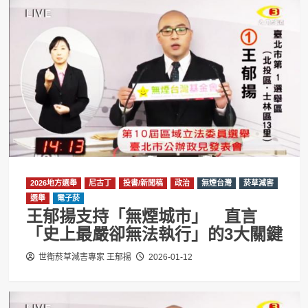
2026地方選舉
尼古丁
投書/新聞稿
政治
無煙台灣
菸草減害
選舉
電子菸
王郁揚支持「無煙城市」 直言
「史上最嚴卻無法執行」的3大關鍵
世衛菸草減害專家 王郁揚
2026-01-12