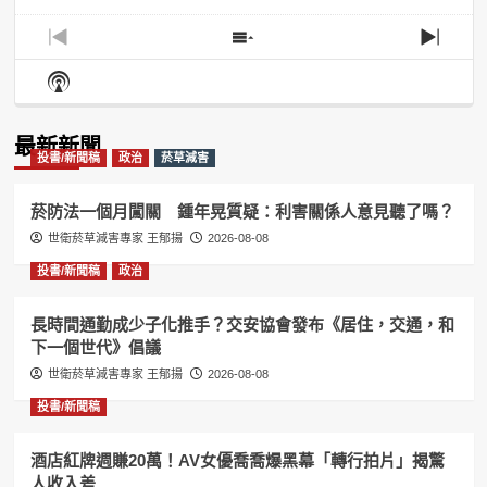
Previous
Show
Next
Episode
Episodes
Episo
Show
List
Podcast
Information
最新新聞
投書/新聞稿
政治
菸草減害
菸防法一個月闖關 鍾年晃質疑：利害關係人意見聽了嗎？
世衛菸草減害專家 王郁揚
2026-08-08
投書/新聞稿
政治
長時間通勤成少子化推手？交安協會發布《居住，交通，和
下一個世代》倡議
世衛菸草減害專家 王郁揚
2026-08-08
投書/新聞稿
酒店紅牌週賺20萬！AV女優喬喬爆黑幕「轉行拍片」揭驚
人收入差