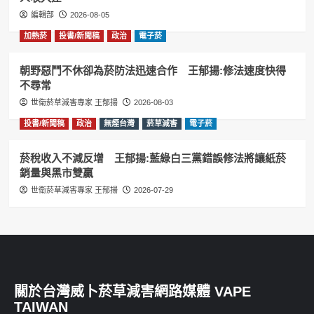
編輯部
2026-08-05
加熱菸
投書/新聞稿
政治
電子菸
朝野惡鬥不休卻為菸防法迅速合作 王郁揚:修法速度快得
不尋常
世衛菸草減害專家 王郁揚
2026-08-03
投書/新聞稿
政治
無煙台灣
菸草減害
電子菸
菸稅收入不減反增 王郁揚:藍綠白三黨錯誤修法將讓紙菸
銷量與黑市雙贏
世衛菸草減害專家 王郁揚
2026-07-29
關於台灣威卜菸草減害網路媒體 VAPE
TAIWAN