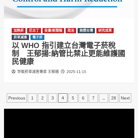
加熱菸
尼古丁
投書/新聞稿
政治
無煙台灣
研究成果
菸草減害
電子菸
以 WHO 指引建立台灣電子菸稅
制 王郁揚:納管比禁止更能維護國
民健康
世衛菸草減害專家 王郁揚
2025-11-15
文
4
...
Previous
1
2
3
5
6
7
28
Next
章
分
頁