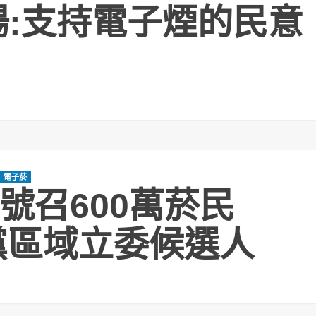
揚:支持電子煙的民意
電子菸
號召600萬菸民
進黨區域立委候選人