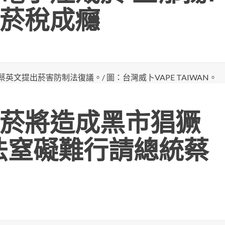
菸稅成癮
菸將造成黑市猖獗
法窒礙難行請總統蔡