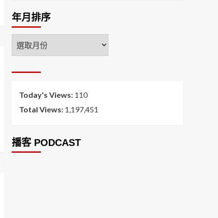
年月排序
年
月
排
序
Today's Views:
110
Total Views:
1,197,451
播客 PODCAST
2026菸害防制法部分條文修正草案（世衛菸草
減害專家王郁揚：煙害防治法） 含