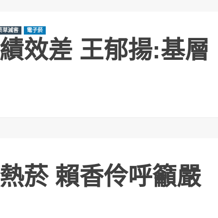
菸草減害
電子菸
績效差 王郁揚:基層
熱菸 賴香伶呼籲嚴