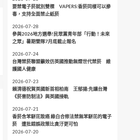
要禁電子菸就別雙標 VAPERS:香菸同樣可以摻
毒，支持全面禁止紙菸
2026-07-28
參與2026地方選舉!民眾黨青年部「行動！未來
之眾」暑期營隊7月底截止報名
2026-07-24
台灣禁菸聯盟籲效仿英國推動無煙世代禁菸 維
護國人健康
2026-07-23
賴清德祝賀英國新首相柏南 王郁揚:先讓台灣
《菸害防制法》與英國接軌
2026-07-21
香菸含苯駢芘致癌 綠白合修法禁無苯駢芘的電子
菸 遭批錯誤政策比貪汙更可怕
2026-07-20