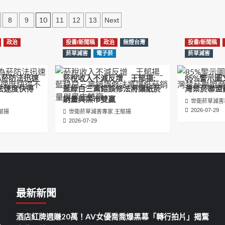
10
8
9
11
12
13
Next
政治
投書/新聞稿
政治
無煙台灣
投書/新聞稿
菸草減害
電子菸
菸草減害
為菸防法迅速
菸稅收入不減反增 王郁揚:
85%警示
法速度快得
藍綠白三黨錯誤修法將讓紙菸
灣禁菸聯盟
銷量與黑市雙贏
世衛菸草減害
2026-07-29
郁揚
世衛菸草減害專家 王郁揚
2026-07-29
最新新聞
酒店紅牌週賺20萬！AV女優喬喬爆黑幕「轉行拍片」揭驚