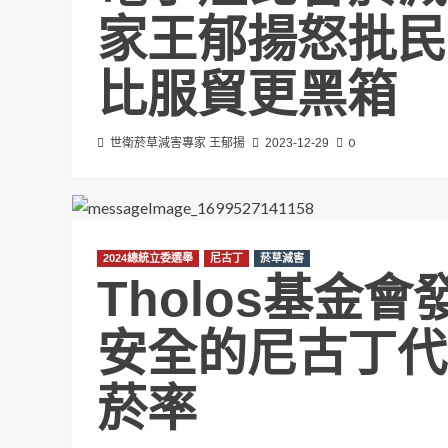
家王郁揚怒批民
比服貿更黑箱
0
世衛菸草減害專家 王郁揚
2023-12-29
2024總統立委選舉
尼古丁
菸草減害
Tholos基金
安全的尼古丁代
菸率