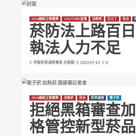
2024總統立委選舉
YOUTUBE直播
加熱菸
尼古丁
政治
菸防法上路百日
執法人力不足
0
世衛菸草減害專家 王郁揚
2023-07-13
2024總統立委選舉
加熱菸
政治
菸草減害
電子菸
拒絕黑箱審查加
格管控新型菸品