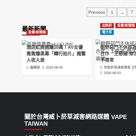
文
...
Previous
1
7
章
加熱菸
投書/新聞稿
最新新聞
分
投書/新聞稿
電子菸
頁
酒店紅牌週賺20萬！AV女優
朝野惡鬥不休卻
喬喬爆黑幕「轉行拍片」揭驚
合作 王郁揚:修
人收入差
不尋常
編輯部
2026-08-05
世衛菸草減害專家 王
2026-08-03
關於台灣威卜菸草減害網路媒體 VAPE
TAIWAN