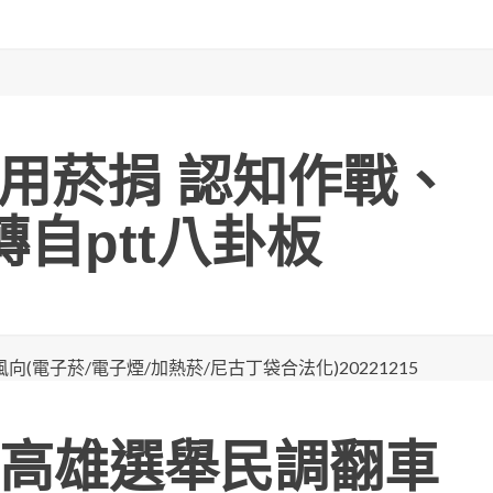
濫用菸捐 認知作戰、
轉自ptt八卦板
高雄選舉民調翻車