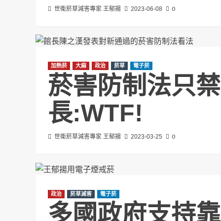
0
世衛菸草減害專家 王郁揚
2023-06-08
加熱菸
大麻
政治
菸草
電子菸
菸害防制法只禁
長:WTF!
0
世衛菸草減害專家 王郁揚
2023-03-25
政治
菸草減害
電子菸
多國政府支持靠