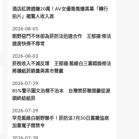
酒店紅牌週賺20萬！AV女優喬喬爆黑幕「轉行
拍片」揭驚人收入差
2026-08-05
朝野惡鬥不休卻為菸防法迅速合作 王郁揚:修法
速度快得不尋常
2026-08-03
菸稅收入不減反增 王郁揚:藍綠白三黨錯誤修法
將讓紙菸銷量與黑市雙贏
2026-07-29
85%警示圖文治標不治本 台灣禁菸聯盟籲從源
頭終結紙菸
2026-07-29
罕見藍綠白朝野聯手！菸防法7月30日黨團協商
加重電子煙禁令
2026-07-28