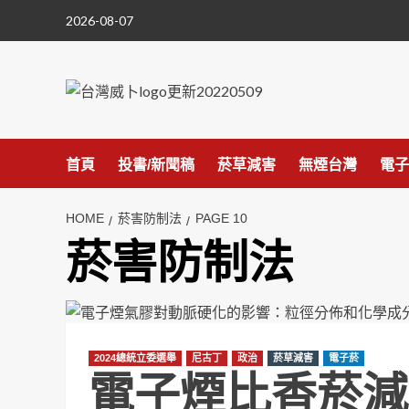
Skip
2026-08-07
to
content
首頁
投書/新聞稿
菸草減害
無煙台灣
電子
HOME
菸害防制法
PAGE 10
菸害防制法
2024總統立委選舉
尼古丁
政治
菸草減害
電子菸
電子煙比香菸減