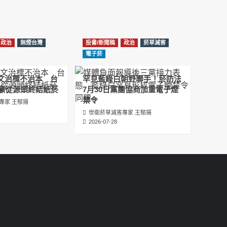
عبدالرحمن الجلاجل #Sania Nishtar #ثانیہ نشتر;
2025-05-17
邊緣化科學：WHO對菸草減害策略的背離 ft.世
政治
無煙台灣
投書/新聞稿
政治
菸草減害
衛組織前副總幹事Derek Yach
電子菸
2025-05-17
圖文治標不治本 台
罕見藍綠白朝野聯手！菸防法
電子菸倡議聖經 衛福部隱匿的菸草減害歷史
籲從源頭終結紙菸
7月30日黨團協商加重電子煙
（Google NotebookLM 中文PODCAST）
禁令
專家 王郁揚
2025-05-01
世衛菸草減害專家 王郁揚
2026-07-28
พระคัมภีร์แห่งการริเริ่มบุหรี่ไฟฟ้า ประวัติศาสตร์
ที่ซ่อนเร้นของการลดอันตรายจากบุหรี่โดย
กระทรวงสาธารณสุขและสวัสดิการ
2025-05-01
La Biblia de las Iniciativas de los Cigarrillos
Electrónicos La historia oculta de la
reducción de daños del tabaco por parte
del Ministerio de Salud y Bienestar