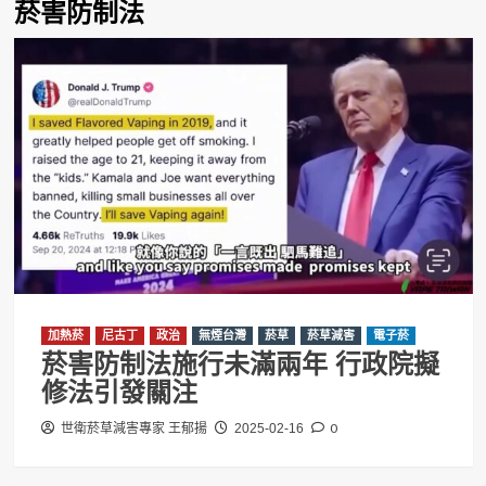
菸害防制法
加熱菸
尼古丁
政治
無煙台灣
菸草
菸草減害
電子菸
菸害防制法施行未滿兩年 行政院擬
修法引發關注
0
世衛菸草減害專家 王郁揚
2025-02-16