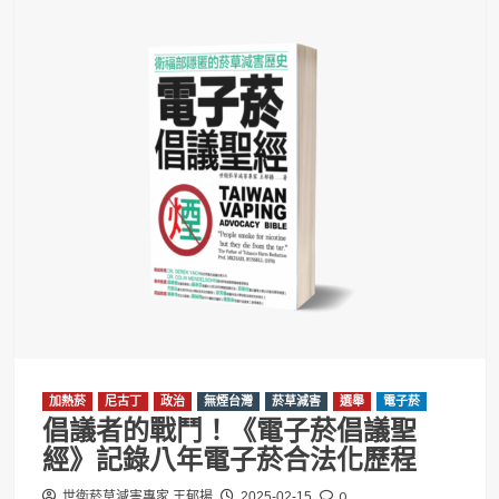
加熱菸
尼古丁
政治
無煙台灣
菸草減害
選舉
電子菸
倡議者的戰鬥！《電子菸倡議聖
經》記錄八年電子菸合法化歷程
0
世衛菸草減害專家 王郁揚
2025-02-15