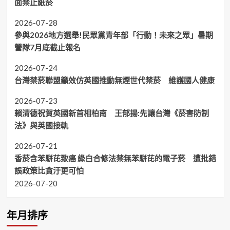
面禁止紙菸
2026-07-28
參與2026地方選舉!民眾黨青年部「行動！未來之眾」暑期
營隊7月底截止報名
2026-07-24
台灣禁菸聯盟籲效仿英國推動無煙世代禁菸 維護國人健康
2026-07-23
賴清德祝賀英國新首相柏南 王郁揚:先讓台灣《菸害防制
法》與英國接軌
2026-07-21
香菸含苯駢芘致癌 綠白合修法禁無苯駢芘的電子菸 遭批錯
誤政策比貪汙更可怕
2026-07-20
年月排序