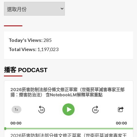
年
月
排
序
Today's Views:
285
Total Views:
1,197,023
播客 PODCAST
音
2026菸害防制法部分條文修正草案（世衛菸草減害專家王郁
訊
揚：煙害防治法） 含NotebookLM解釋草案重點
播
放
1
器
x
Skip
Jump
Change
Play
Shar
Playback
This
Pause
Backward
Forward
00:00
Rate
00:00
Episo
2026菸害防制法部分條文修正草案（世衛菸草減害專家王