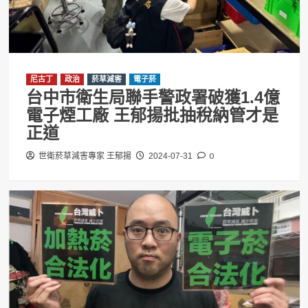
尼古丁
政治
菸草減害
電子菸
台中市衛生局聯手警政署破獲1.4億
電子煙工廠 王郁揚批抽稅納管才是
正道
0
世衛菸草減害專家 王郁揚
2024-07-31