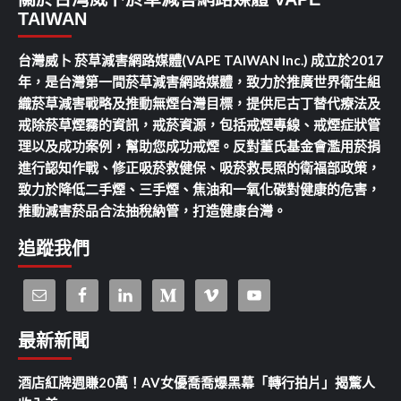
TAIWAN
台灣威卜 菸草減害網路媒體(VAPE TAIWAN Inc.) 成立於2017
年，是台灣第一間菸草減害網路媒體，致力於推廣世界衛生組
織菸草減害戰略及推動無煙台灣目標，提供尼古丁替代療法及
戒除菸草煙霧的資訊，戒菸資源，包括戒煙專線、戒煙症狀管
理以及成功案例，幫助您成功戒煙。反對董氏基金會濫用菸捐
進行認知作戰、修正吸菸救健保、吸菸救長照的衛福部政策，
致力於降低二手煙、三手煙、焦油和一氧化碳對健康的危害，
推動減害菸品合法抽稅納管，打造健康台灣。
追蹤我們
最新新聞
酒店紅牌週賺20萬！AV女優喬喬爆黑幕「轉行拍片」揭驚人