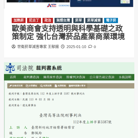
加熱菸
尼古丁
政治
無煙台灣
菸草
菸草減害
電子菸
歐美商會支持透明與科學基礎之政
策制定 強化台灣菸品產業商業環境
0
世衛菸草減害專家 王郁揚
2025-01-10