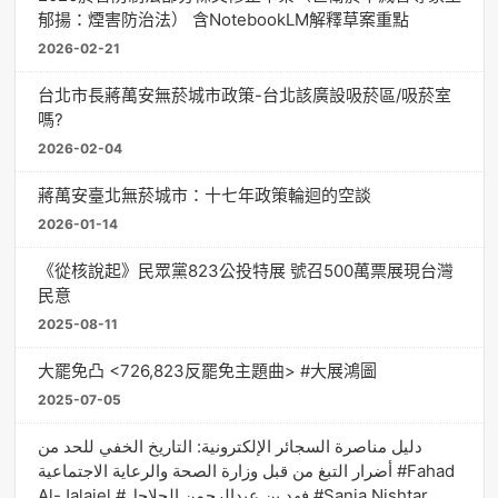
郁揚：煙害防治法） 含NotebookLM解釋草案重點
2026-02-21
台北市長蔣萬安無菸城市政策-台北該廣設吸菸區/吸菸室
嗎?
2026-02-04
蔣萬安臺北無菸城市：十七年政策輪迴的空談
2026-01-14
《從核說起》民眾黨823公投特展 號召500萬票展現台灣
民意
2025-08-11
大罷免凸 <726,823反罷免主題曲> #大展鴻圖
2025-07-05
دليل مناصرة السجائر الإلكترونية: التاريخ الخفي للحد من
أضرار التبغ من قبل وزارة الصحة والرعاية الاجتماعية #Fahad
Al-Jalajel #فهد بن عبدالرحمن الجلاجل #Sania Nishtar