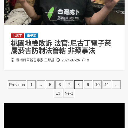
尼古丁
電子菸
桃園地檢敗訴 法官:尼古丁電子菸
屬菸害防制法管轄 非藥事法
0
世衛菸草減害專家 王郁揚
2024-07-26
文
...
8
...
Previous
1
5
6
7
9
10
11
章
13
Next
分
頁