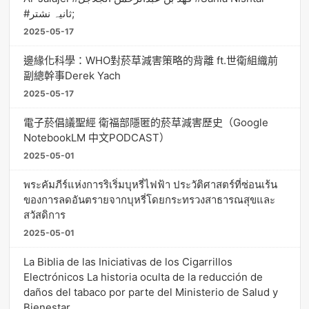
#ثانیہ نشتر;
2025-05-17
邊緣化科學：WHO對菸草減害策略的背離 ft.世衛組織前
副總幹事Derek Yach
2025-05-17
電子菸倡議聖經 衛福部隱匿的菸草減害歷史（Google
NotebookLM 中文PODCAST）
2025-05-01
พระคัมภีร์แห่งการริเริ่มบุหรี่ไฟฟ้า ประวัติศาสตร์ที่ซ่อนเร้น
ของการลดอันตรายจากบุหรี่โดยกระทรวงสาธารณสุขและ
สวัสดิการ
2025-05-01
La Biblia de las Iniciativas de los Cigarrillos
Electrónicos La historia oculta de la reducción de
daños del tabaco por parte del Ministerio de Salud y
Bienestar