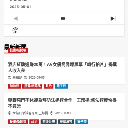
2025-05-01
Previous
Show
Next
Episode
Episodes
Episo
Show
List
Podcast
Information
最新新聞
投書/新聞稿
酒店紅牌週賺20萬！AV女優喬喬爆黑幕「轉行拍片」揭驚
人收入差
編輯部
2026-08-05
加熱菸
投書/新聞稿
政治
電子菸
朝野惡鬥不休卻為菸防法迅速合作 王郁揚:修法速度快得
不尋常
世衛菸草減害專家 王郁揚
2026-08-03
投書/新聞稿
政治
無煙台灣
菸草減害
電子菸