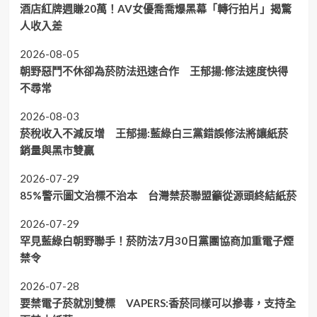
酒店紅牌週賺20萬！AV女優喬喬爆黑幕「轉行拍片」揭驚
人收入差
2026-08-05
朝野惡鬥不休卻為菸防法迅速合作 王郁揚:修法速度快得
不尋常
2026-08-03
菸稅收入不減反增 王郁揚:藍綠白三黨錯誤修法將讓紙菸
銷量與黑市雙贏
2026-07-29
85%警示圖文治標不治本 台灣禁菸聯盟籲從源頭終結紙菸
2026-07-29
罕見藍綠白朝野聯手！菸防法7月30日黨團協商加重電子煙
禁令
2026-07-28
要禁電子菸就別雙標 VAPERS:香菸同樣可以摻毒，支持全