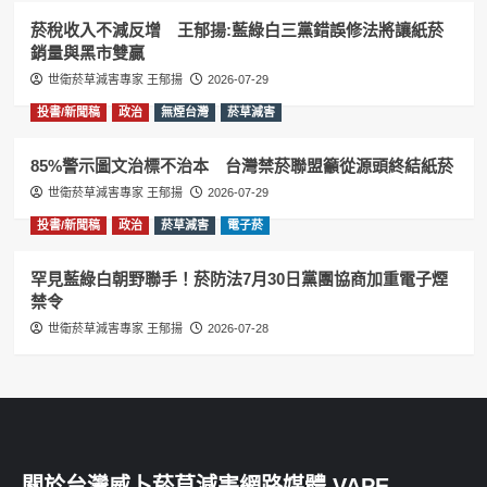
菸稅收入不減反增 王郁揚:藍綠白三黨錯誤修法將讓紙菸
銷量與黑市雙贏
世衛菸草減害專家 王郁揚
2026-07-29
投書/新聞稿
政治
無煙台灣
菸草減害
85%警示圖文治標不治本 台灣禁菸聯盟籲從源頭終結紙菸
世衛菸草減害專家 王郁揚
2026-07-29
投書/新聞稿
政治
菸草減害
電子菸
罕見藍綠白朝野聯手！菸防法7月30日黨團協商加重電子煙
禁令
世衛菸草減害專家 王郁揚
2026-07-28
關於台灣威卜菸草減害網路媒體 VAPE