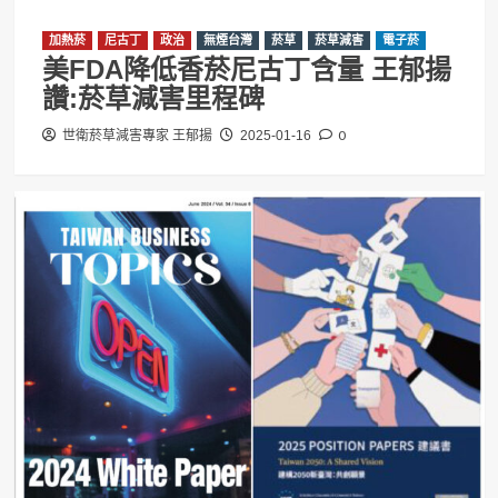
加熱菸
尼古丁
政治
無煙台灣
菸草
菸草減害
電子菸
美FDA降低香菸尼古丁含量 王郁揚
讚:菸草減害里程碑
0
世衛菸草減害專家 王郁揚
2025-01-16