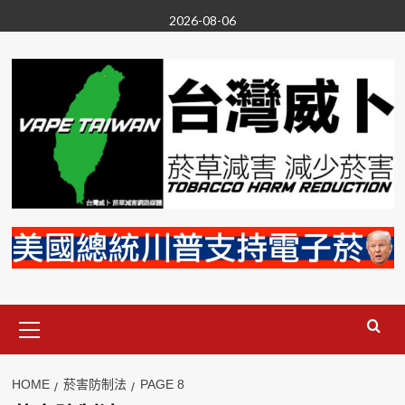
Skip
2026-08-06
to
content
Primary
Menu
HOME
菸害防制法
PAGE 8