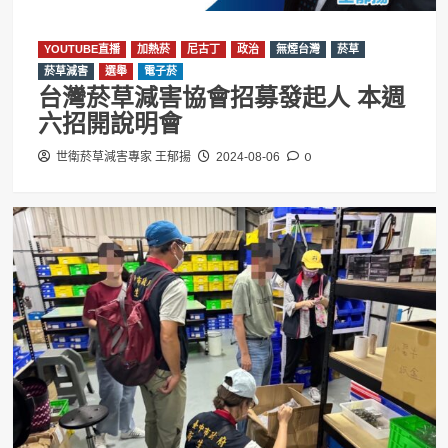
YOUTUBE直播
加熱菸
尼古丁
政治
無煙台灣
菸草
菸草減害
選舉
電子菸
台灣菸草減害協會招募發起人 本週
六招開說明會
0
世衛菸草減害專家 王郁揚
2024-08-06