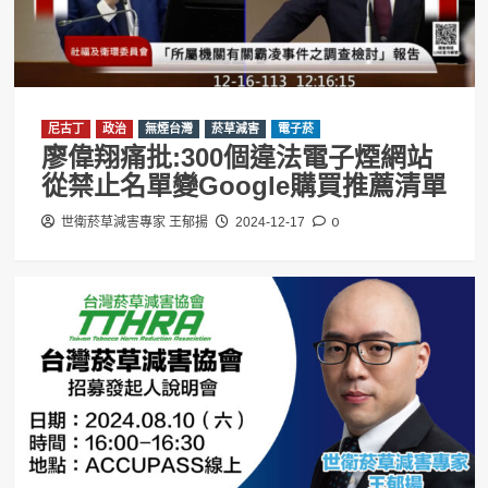
尼古丁
政治
無煙台灣
菸草減害
電子菸
廖偉翔痛批:300個違法電子煙網站
從禁止名單變Google購買推薦清單
0
世衛菸草減害專家 王郁揚
2024-12-17