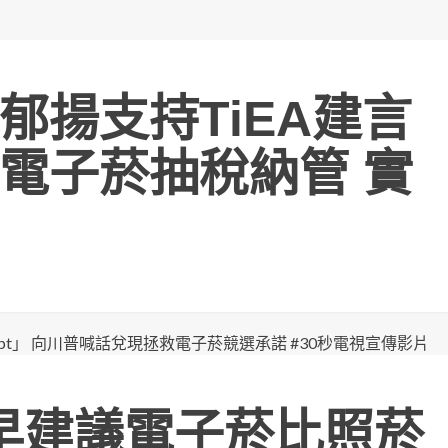
郁揚支持TiEA建言
電子菸抽稅納管 實
A早建議電子菸比照菸