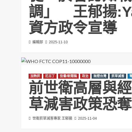
調」 王郁揚:Y
資方政令宣導
編輯部
2025-11-10
加熱菸
尼古丁
投書/新聞稿
政治
無煙台灣
菸草減害
前世衛高層與經
草減害政策恐奪
世衛菸草減害專家 王郁揚
2025-11-04