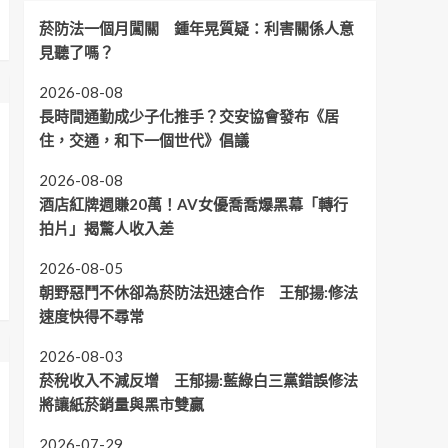
菸防法一個月闖關 鍾年晃質疑：利害關係人意
見聽了嗎？
2026-08-08
長時間通勤成少子化推手？交安協會發布《居
住，交通，和下一個世代》倡議
2026-08-08
酒店紅牌週賺20萬！AV女優喬喬爆黑幕「轉行
拍片」揭驚人收入差
2026-08-05
朝野惡鬥不休卻為菸防法迅速合作 王郁揚:修法
速度快得不尋常
2026-08-03
菸稅收入不減反增 王郁揚:藍綠白三黨錯誤修法
將讓紙菸銷量與黑市雙贏
2026-07-29