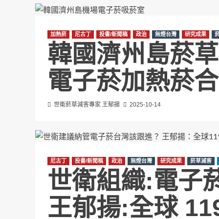
加熱菸
尼古丁
投書/新聞稿
政治
無煙台灣
研究成果
韓國濟州島菸草
電子菸加熱菸合
世衛菸草減害專家 王郁揚
2025-10-14
尼古丁
投書/新聞稿
政治
無煙台灣
研究成果
菸草減害
世衛組織:電
王郁揚:全球 1