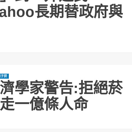
ahoo長期替政府與
電子菸
濟學家警告:拒絕菸
走一億條人命