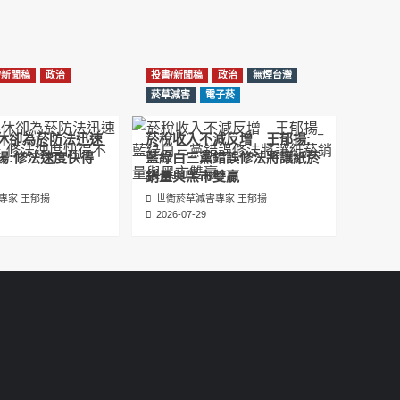
عبدالرحمن الجلاجل #Sania Nishtar #ثانیہ نشتر;
2025-05-17
邊緣化科學：WHO對菸草減害策略的背離 ft.世
/新聞稿
政治
投書/新聞稿
政治
無煙台灣
衛組織前副總幹事Derek Yach
菸草減害
電子菸
2025-05-17
休卻為菸防法迅速
菸稅收入不減反增 王郁揚:
電子菸倡議聖經 衛福部隱匿的菸草減害歷史
揚:修法速度快得
藍綠白三黨錯誤修法將讓紙菸
（Google NotebookLM 中文PODCAST）
銷量與黑市雙贏
2025-05-01
專家 王郁揚
世衛菸草減害專家 王郁揚
2026-07-29
พระคัมภีร์แห่งการริเริ่มบุหรี่ไฟฟ้า ประวัติศาสตร์
ที่ซ่อนเร้นของการลดอันตรายจากบุหรี่โดย
กระทรวงสาธารณสุขและสวัสดิการ
2025-05-01
La Biblia de las Iniciativas de los Cigarrillos
Electrónicos La historia oculta de la
reducción de daños del tabaco por parte
del Ministerio de Salud y Bienestar