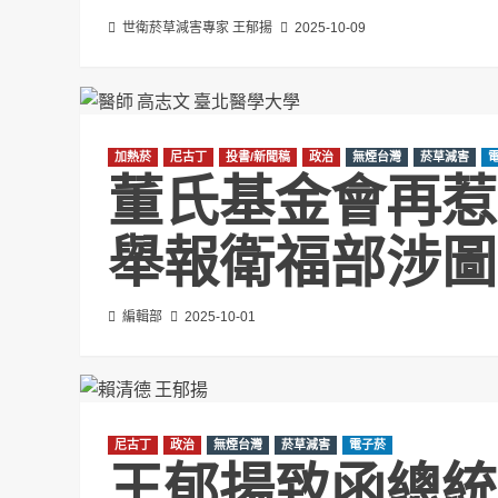
世衛菸草減害專家 王郁揚
2025-10-09
加熱菸
尼古丁
投書/新聞稿
政治
無煙台灣
菸草減害
董氏基金會再惹
舉報衛福部涉圖
編輯部
2025-10-01
尼古丁
政治
無煙台灣
菸草減害
電子菸
王郁揚致函總統