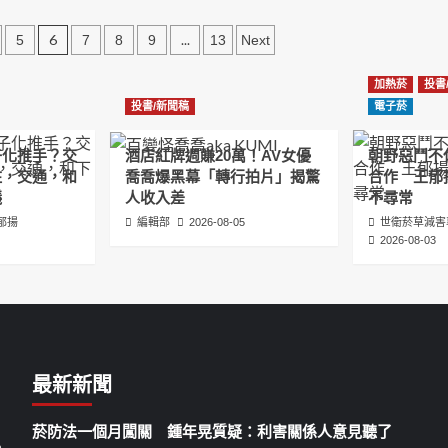
6
...
5
7
8
9
13
Next
加熱菸
投書
投書/新聞稿
電子菸
子化推手？交
酒店紅牌週賺20萬！AV女優
朝野惡鬥不
住，交通，和
喬喬爆黑幕「轉行拍片」揭驚
合作 王郁
議
人收入差
不尋常
郁揚
編輯部
2026-08-05
世衛菸草減害
2026-08-03
最新新聞
菸防法一個月闖關 鍾年晃質疑：利害關係人意見聽了