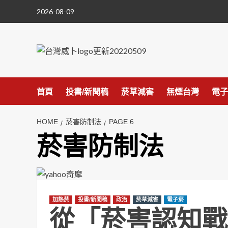
Skip
2026-08-09
to
content
首頁
投書/新聞稿
菸草減害
無煙台灣
電子
HOME
菸害防制法
PAGE 6
菸害防制法
加熱菸
投書/新聞稿
政治
菸草減害
電子菸
從「菸害認知戰