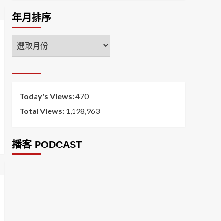
年月排序
年
月
排
序
Today's Views:
470
Total Views:
1,198,963
播客 PODCAST
2026菸害防制法部分條文修正草案（世衛菸草
減害專家王郁揚：煙害防治法） 含