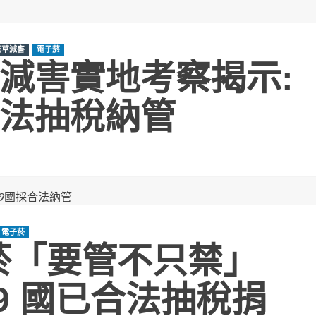
菸草減害
電子菸
減害實地考察揭示:
法抽稅納管
電子菸
子菸「要管不只禁」
19 國已合法抽稅捐