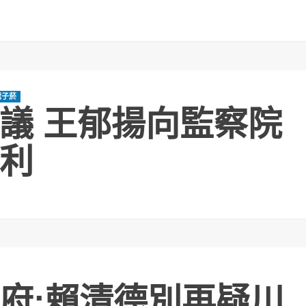
電子菸
議 王郁揚向監察院
利
府:賴清德別再疑川