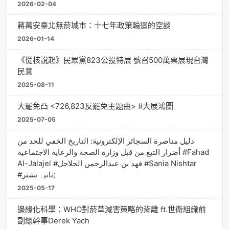
2026-02-04
蔣萬安臺北無菸城市：十七年政策輪迴的空談
2026-01-14
《從核說起》民眾黨823公投特展 號召500萬票展現台灣
民意
2025-08-11
大罷免凸 <726,823反罷免主題曲> #大展鴻圖
2025-07-05
دليل مناصرة السجائر الإلكترونية: التاريخ الخفي للحد من
أضرار التبغ من قبل وزارة الصحة والرعاية الاجتماعية #Fahad
Al-Jalajel #فهد بن عبدالرحمن الجلاجل #Sania Nishtar
#ثانیہ نشتر;
2025-05-17
邊緣化科學：WHO對菸草減害策略的背離 ft.世衛組織前
副總幹事Derek Yach