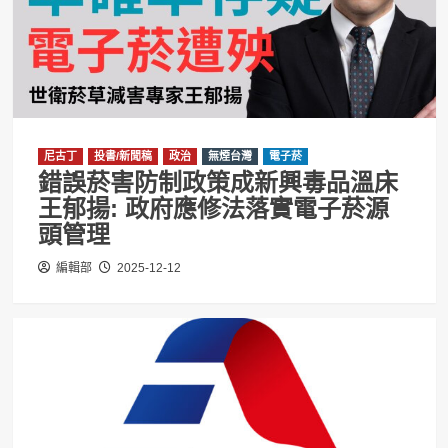
尼古丁
投書/新聞稿
政治
無煙台灣
電子菸
錯誤菸害防制政策成新興毒品溫床
王郁揚: 政府應修法落實電子菸源
頭管理
編輯部
2025-12-12