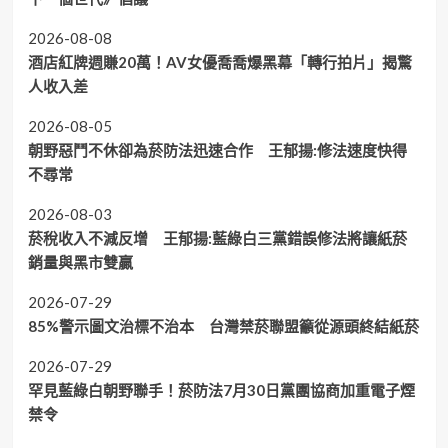
2026-08-08
酒店紅牌週賺20萬！AV女優喬喬爆黑幕「轉行拍片」揭驚
人收入差
2026-08-05
朝野惡鬥不休卻為菸防法迅速合作 王郁揚:修法速度快得
不尋常
2026-08-03
菸稅收入不減反增 王郁揚:藍綠白三黨錯誤修法將讓紙菸
銷量與黑市雙贏
2026-07-29
85%警示圖文治標不治本 台灣禁菸聯盟籲從源頭終結紙菸
2026-07-29
罕見藍綠白朝野聯手！菸防法7月30日黨團協商加重電子煙
禁令