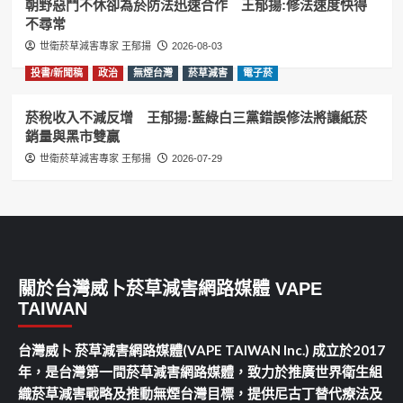
朝野惡鬥不休卻為菸防法迅速合作 王郁揚:修法速度快得
不尋常
世衛菸草減害專家 王郁揚
2026-08-03
投書/新聞稿
政治
無煙台灣
菸草減害
電子菸
菸稅收入不減反增 王郁揚:藍綠白三黨錯誤修法將讓紙菸
銷量與黑市雙贏
世衛菸草減害專家 王郁揚
2026-07-29
關於台灣威卜菸草減害網路媒體 VAPE
TAIWAN
台灣威卜 菸草減害網路媒體(VAPE TAIWAN Inc.) 成立於2017
年，是台灣第一間菸草減害網路媒體，致力於推廣世界衛生組
織菸草減害戰略及推動無煙台灣目標，提供尼古丁替代療法及