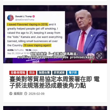
投書/新聞稿
政治
無煙台灣
菸草減害
電子菸
臺美對等貿易協定本周簽署在即 電
子菸法規落差恐成最後角力點
編輯部
2026-02-09