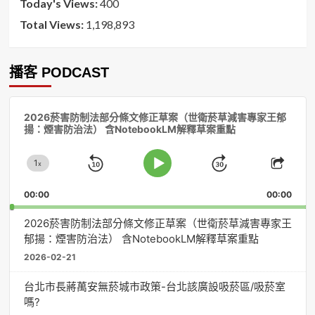
Today's Views:
400
Total Views:
1,198,893
播客 PODCAST
音
2026菸害防制法部分條文修正草案（世衛菸草減害專家王郁
訊
揚：煙害防治法） 含NotebookLM解釋草案重點
播
放
1
器
x
Skip
Jump
Change
Play
Shar
Playback
This
Pause
Backward
Forward
00:00
Rate
00:00
Episo
2026菸害防制法部分條文修正草案（世衛菸草減害專家王
郁揚：煙害防治法） 含NotebookLM解釋草案重點
2026-02-21
台北市長蔣萬安無菸城市政策-台北該廣設吸菸區/吸菸室
嗎?