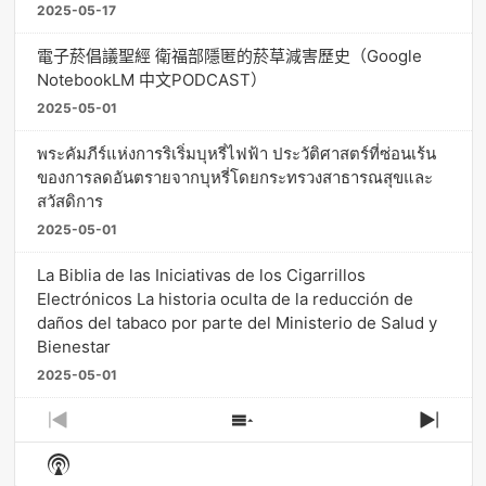
2025-05-17
電子菸倡議聖經 衛福部隱匿的菸草減害歷史（Google
NotebookLM 中文PODCAST）
2025-05-01
พระคัมภีร์แห่งการริเริ่มบุหรี่ไฟฟ้า ประวัติศาสตร์ที่ซ่อนเร้น
ของการลดอันตรายจากบุหรี่โดยกระทรวงสาธารณสุขและ
สวัสดิการ
2025-05-01
La Biblia de las Iniciativas de los Cigarrillos
Electrónicos La historia oculta de la reducción de
daños del tabaco por parte del Ministerio de Salud y
Bienestar
2025-05-01
Previous
Show
Next
Episode
Episodes
Episo
Show
List
Podcast