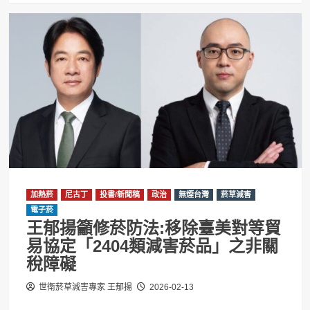
加熱菸
尼古丁
投書/新聞稿
政治
無煙台灣
菸草減害
電子菸
王郁揚籲修菸防法:移除臺美對等貿
易協定「2404類減害菸品」之非關
稅障礙
世衛菸草減害專家 王郁揚
2026-02-13