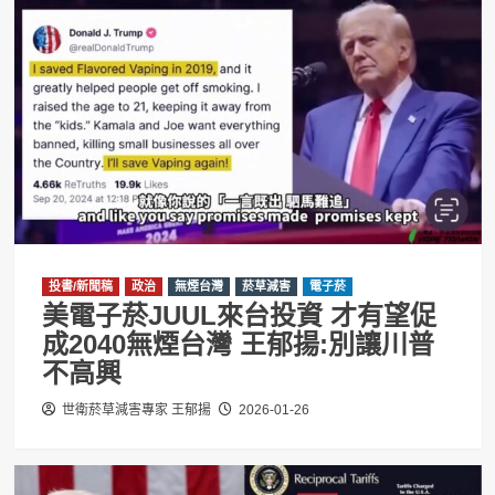
投書/新聞稿
政治
無煙台灣
菸草減害
電子菸
美電子菸JUUL來台投資 才有望促
成2040無煙台灣 王郁揚:別讓川普
不高興
世衛菸草減害專家 王郁揚
2026-01-26