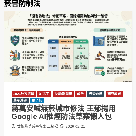
菸害防制法
2026地方選舉
尼古丁
投書/新聞稿
政治
無煙台灣
研究成果
菸草減害
電子菸
蔣萬安喊無菸城市修法 王郁揚用
Google AI推煙防法草案懶人包
世衛菸草減害專家 王郁揚
2026-02-21