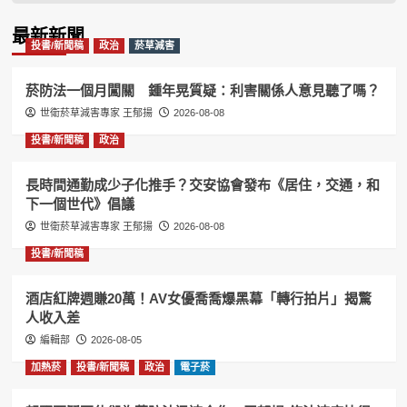
Information
最新新聞
投書/新聞稿
政治
菸草減害
菸防法一個月闖關 鍾年晃質疑：利害關係人意見聽了嗎？
世衛菸草減害專家 王郁揚
2026-08-08
投書/新聞稿
政治
長時間通勤成少子化推手？交安協會發布《居住，交通，和
下一個世代》倡議
世衛菸草減害專家 王郁揚
2026-08-08
投書/新聞稿
酒店紅牌週賺20萬！AV女優喬喬爆黑幕「轉行拍片」揭驚
人收入差
編輯部
2026-08-05
加熱菸
投書/新聞稿
政治
電子菸