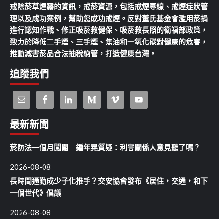
戒除菸草煙霧的資訊，戒菸資源，包括戒煙專線、戒煙症狀管
理以及成功案例，幫助您成功戒煙。反對董氏基金會濫用菸捐
進行認知作戰、修正吸菸救健保、吸菸救長照的衛福部政策，
致力於降低二手煙、三手煙、焦油和一氧化碳對健康的危害，
推動減害菸品合法抽稅納管，打造健康台灣。
追蹤我們
最新新聞
菸防法一個月闖關 鍾年晃質疑：利害關係人意見聽了嗎？
2026-08-08
長時間通勤成少子化推手？交安協會發布《居住，交通，和下
一個世代》倡議
2026-08-08