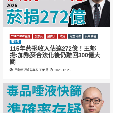
YOUTUBE直播
加熱菸
尼古丁
政治
無煙台灣
菸草減害
電子菸
115年菸捐收入估達272億！王郁
揚:加熱菸合法化後仍難回300億大
關
世衛菸草減害專家 王郁揚
2025-12-26