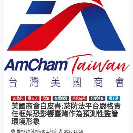
加熱菸
尼古丁
政治
無煙台灣
研究成果
菸草減害
電子菸
美國商會白皮書:菸防法平台嚴格責
任框架恐影響臺灣作為預測性監管
環境形象
世衛菸草減害專家 王郁揚
2025-11-16