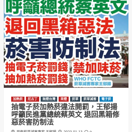
加熱菸
尼古丁
無煙台灣
茶煙
菸草
菸草減害
電子菸
抽電子菸加熱菸違法開罰，王郁揚
呼籲民進黨總統蔡英文 退回黑箱修
惡菸害防制法
0
世衛菸草減害專家 王郁揚
2023-01-13