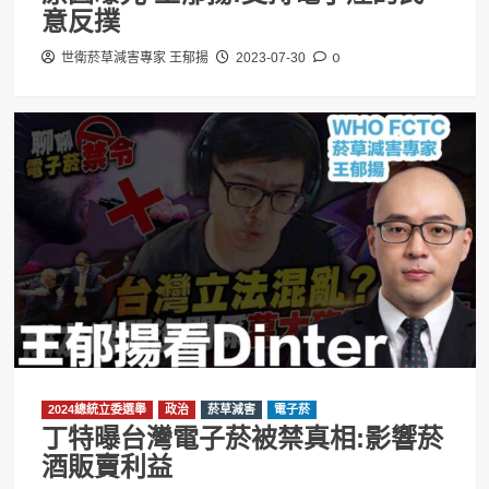
意反撲
0
世衛菸草減害專家 王郁揚
2023-07-30
2024總統立委選舉
政治
菸草減害
電子菸
丁特曝台灣電子菸被禁真相:影響菸
酒販賣利益