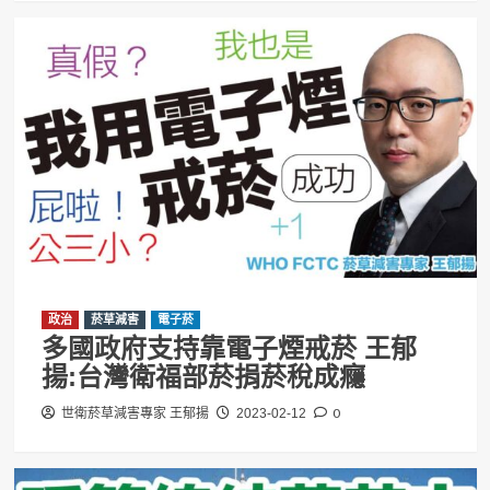
政治
菸草減害
電子菸
多國政府支持靠電子煙戒菸 王郁
揚:台灣衛福部菸捐菸稅成癮
0
世衛菸草減害專家 王郁揚
2023-02-12