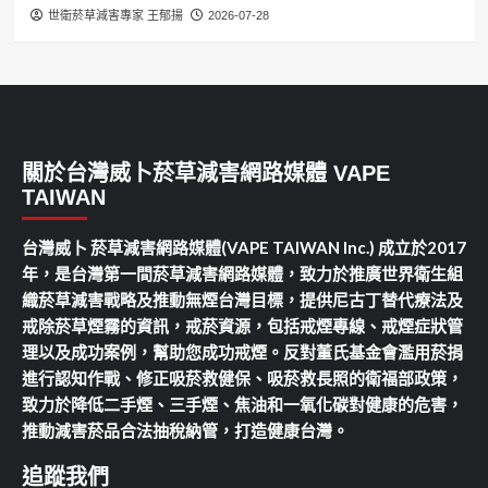
世衛菸草減害專家 王郁揚
2026-07-28
關於台灣威卜菸草減害網路媒體 VAPE
TAIWAN
台灣威卜 菸草減害網路媒體(VAPE TAIWAN Inc.) 成立於2017
年，是台灣第一間菸草減害網路媒體，致力於推廣世界衛生組
織菸草減害戰略及推動無煙台灣目標，提供尼古丁替代療法及
戒除菸草煙霧的資訊，戒菸資源，包括戒煙專線、戒煙症狀管
理以及成功案例，幫助您成功戒煙。反對董氏基金會濫用菸捐
進行認知作戰、修正吸菸救健保、吸菸救長照的衛福部政策，
致力於降低二手煙、三手煙、焦油和一氧化碳對健康的危害，
推動減害菸品合法抽稅納管，打造健康台灣。
追蹤我們