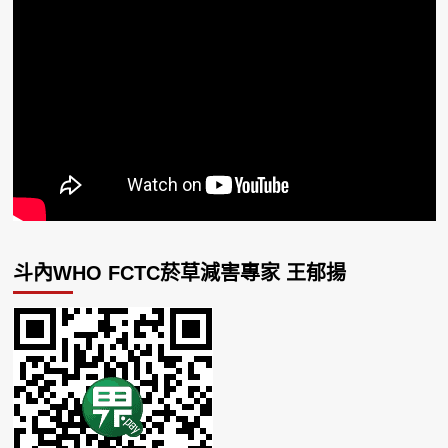
斗內WHO FCTC菸草減害專家 王郁揚