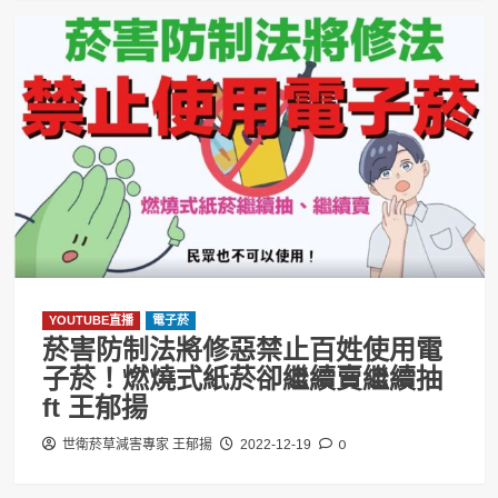
YOUTUBE直播
電子菸
菸害防制法將修惡禁止百姓使用電
子菸！燃燒式紙菸卻繼續賣繼續抽
ft 王郁揚
0
世衛菸草減害專家 王郁揚
2022-12-19