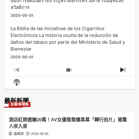
ของการลดอันตรายจากบุหรี่โดยกระทรวงสาธารณสุขและ
สวัสดิการ
2025-05-01
La Biblia de las Iniciativas de los Cigarrillos
Electrónicos La historia oculta de la reducción de
daños del tabaco por parte del Ministerio de Salud y
Bienestar
2025-05-01
Previous
Show
Next
Episode
Episodes
Episo
Show
List
Podcast
Information
最新新聞
投書/新聞稿
酒店紅牌週賺20萬！AV女優喬喬爆黑幕「轉行拍片」揭驚
人收入差
編輯部
2026-08-05