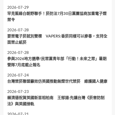
2026-07-29
罕見藍綠白朝野聯手！菸防法7月30日黨團協商加重電子煙
禁令
2026-07-28
要禁電子菸就別雙標 VAPERS:香菸同樣可以摻毒，支持全
面禁止紙菸
2026-07-28
參與2026地方選舉!民眾黨青年部「行動！未來之眾」暑期
營隊7月底截止報名
2026-07-24
台灣禁菸聯盟籲效仿英國推動無煙世代禁菸 維護國人健康
2026-07-23
賴清德祝賀英國新首相柏南 王郁揚:先讓台灣《菸害防制
法》與英國接軌
2026-07-21