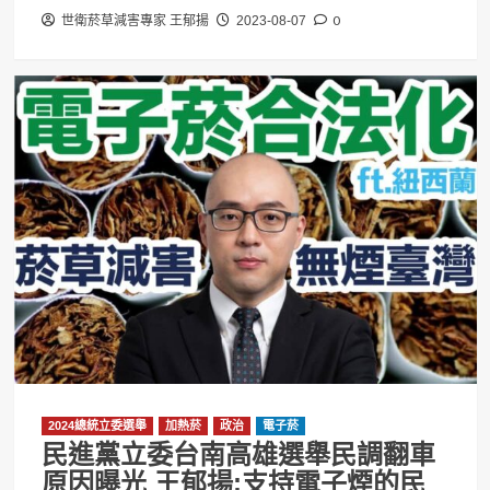
0
世衛菸草減害專家 王郁揚
2023-08-07
2024總統立委選舉
加熱菸
政治
電子菸
民進黨立委台南高雄選舉民調翻車
原因曝光 王郁揚:支持電子煙的民