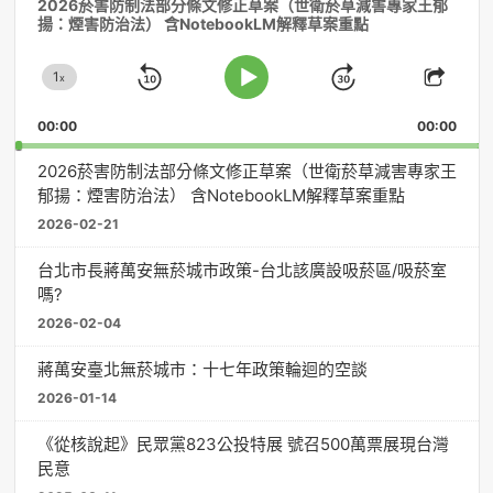
2026菸害防制法部分條文修正草案（世衛菸草減害專家王郁
訊
揚：煙害防治法） 含NotebookLM解釋草案重點
播
放
1
器
x
Skip
Jump
Change
Play
Shar
Playback
This
Pause
Backward
Forward
00:00
Rate
00:00
Episo
2026菸害防制法部分條文修正草案（世衛菸草減害專家王
郁揚：煙害防治法） 含NotebookLM解釋草案重點
2026-02-21
台北市長蔣萬安無菸城市政策-台北該廣設吸菸區/吸菸室
嗎?
2026-02-04
蔣萬安臺北無菸城市：十七年政策輪迴的空談
2026-01-14
《從核說起》民眾黨823公投特展 號召500萬票展現台灣
民意