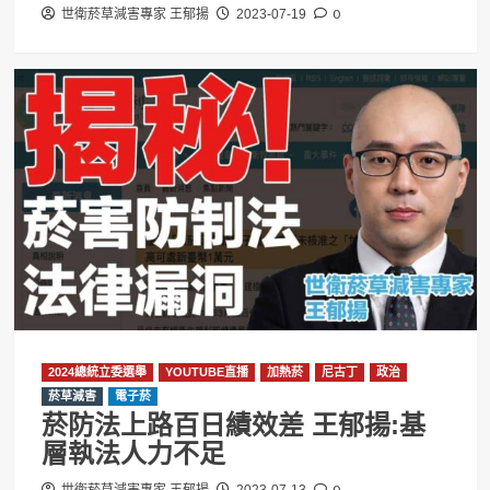
0
世衛菸草減害專家 王郁揚
2023-07-19
2024總統立委選舉
YOUTUBE直播
加熱菸
尼古丁
政治
菸草減害
電子菸
菸防法上路百日績效差 王郁揚:基
層執法人力不足
0
世衛菸草減害專家 王郁揚
2023-07-13