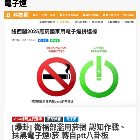
電子煙
2024總統立委選舉
菸草減害
電子菸
[爆卦] 衛福部濫用菸捐 認知作戰、
抹黑電子煙/菸 轉自ptt八卦板