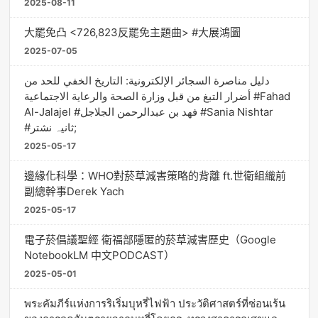
2025-08-11
大罷免凸 <726,823反罷免主題曲> #大展鴻圖
2025-07-05
دليل مناصرة السجائر الإلكترونية: التاريخ الخفي للحد من
أضرار التبغ من قبل وزارة الصحة والرعاية الاجتماعية #Fahad
Al-Jalajel #فهد بن عبدالرحمن الجلاجل #Sania Nishtar
#ثانیہ نشتر;
2025-05-17
邊緣化科學：WHO對菸草減害策略的背離 ft.世衛組織前
副總幹事Derek Yach
2025-05-17
電子菸倡議聖經 衛福部隱匿的菸草減害歷史（Google
NotebookLM 中文PODCAST）
2025-05-01
พระคัมภีร์แห่งการริเริ่มบุหรี่ไฟฟ้า ประวัติศาสตร์ที่ซ่อนเร้น