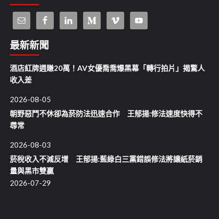
最新新聞
酒店紅牌週賺20萬！AV女優喬喬爆黑幕「轉行拍片」揭驚人
收入差
2026-08-05
朝野惡鬥不休卻為菸防法迅速合作 王郁揚:修法速度快得不
尋常
2026-08-03
菸稅收入不減反增 王郁揚:藍綠白三黨錯誤修法將讓紙菸銷
量與黑市雙贏
2026-07-29