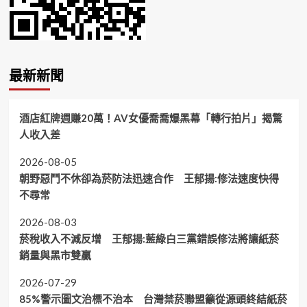
最新新聞
酒店紅牌週賺20萬！AV女優喬喬爆黑幕「轉行拍片」揭驚
人收入差
2026-08-05
朝野惡鬥不休卻為菸防法迅速合作 王郁揚:修法速度快得
不尋常
2026-08-03
菸稅收入不減反增 王郁揚:藍綠白三黨錯誤修法將讓紙菸
銷量與黑市雙贏
2026-07-29
85%警示圖文治標不治本 台灣禁菸聯盟籲從源頭終結紙菸