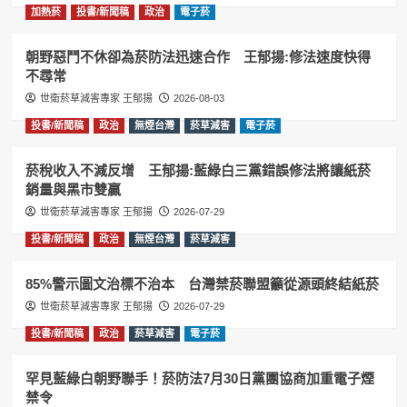
加熱菸
投書/新聞稿
政治
電子菸
朝野惡鬥不休卻為菸防法迅速合作 王郁揚:修法速度快得
不尋常
世衛菸草減害專家 王郁揚
2026-08-03
投書/新聞稿
政治
無煙台灣
菸草減害
電子菸
菸稅收入不減反增 王郁揚:藍綠白三黨錯誤修法將讓紙菸
銷量與黑市雙贏
世衛菸草減害專家 王郁揚
2026-07-29
投書/新聞稿
政治
無煙台灣
菸草減害
85%警示圖文治標不治本 台灣禁菸聯盟籲從源頭終結紙菸
世衛菸草減害專家 王郁揚
2026-07-29
投書/新聞稿
政治
菸草減害
電子菸
罕見藍綠白朝野聯手！菸防法7月30日黨團協商加重電子煙
禁令