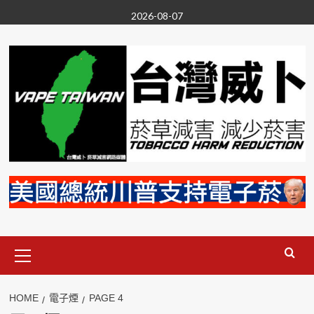
Skip
2026-08-07
to
content
Primary
Menu
HOME
電子煙
PAGE 4