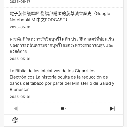
2025-05-17
電子菸倡議聖經 衛福部隱匿的菸草減害歷史（Google
NotebookLM 中文PODCAST）
2025-05-01
พระคัมภีร์แห่งการริเริ่มบุหรี่ไฟฟ้า ประวัติศาสตร์ที่ซ่อนเร้น
ของการลดอันตรายจากบุหรี่โดยกระทรวงสาธารณสุขและ
สวัสดิการ
2025-05-01
La Biblia de las Iniciativas de los Cigarrillos
Electrónicos La historia oculta de la reducción de
daños del tabaco por parte del Ministerio de Salud y
Bienestar
2025-05-01
Previous
Show
Next
Episode
Episodes
Episo
Show
List
Podcast