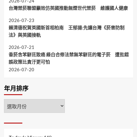
2026-07-24
台灣禁菸聯盟籲效仿英國推動無煙世代禁菸 維護國人健康
2026-07-23
賴清德祝賀英國新首相柏南 王郁揚:先讓台灣《菸害防制
法》與英國接軌
2026-07-21
香菸含苯駢芘致癌 綠白合修法禁無苯駢芘的電子菸 遭批錯
誤政策比貪汙更可怕
2026-07-20
年月排序
年
月
排
序