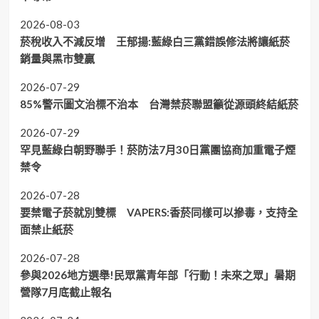
2026-08-03
菸稅收入不減反增 王郁揚:藍綠白三黨錯誤修法將讓紙菸
銷量與黑市雙贏
2026-07-29
85%警示圖文治標不治本 台灣禁菸聯盟籲從源頭終結紙菸
2026-07-29
罕見藍綠白朝野聯手！菸防法7月30日黨團協商加重電子煙
禁令
2026-07-28
要禁電子菸就別雙標 VAPERS:香菸同樣可以摻毒，支持全
面禁止紙菸
2026-07-28
參與2026地方選舉!民眾黨青年部「行動！未來之眾」暑期
營隊7月底截止報名