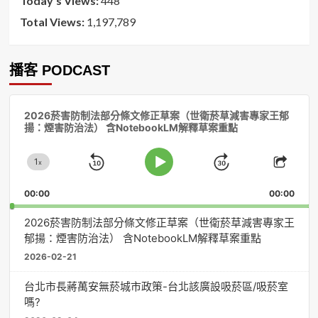
Today's Views:
448
Total Views:
1,197,789
播客 PODCAST
音
2026菸害防制法部分條文修正草案（世衛菸草減害專家王郁
訊
揚：煙害防治法） 含NotebookLM解釋草案重點
播
放
1
器
x
Skip
Jump
Change
Play
Shar
Playback
This
Pause
Backward
Forward
00:00
Rate
00:00
Episo
2026菸害防制法部分條文修正草案（世衛菸草減害專家王
郁揚：煙害防治法） 含NotebookLM解釋草案重點
2026-02-21
台北市長蔣萬安無菸城市政策-台北該廣設吸菸區/吸菸室
嗎?