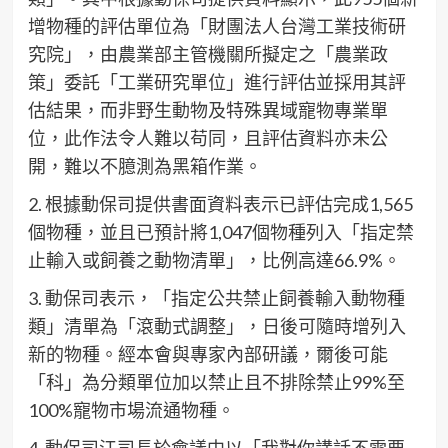
增物種的評估單位為「財團法人台灣工業技術研
究院」，由農業部主管機關所擬定之「農業政
策」委託「工業研究單位」進行評估並採用其評
估結果，而非野生動物及特殊異域寵物專業單
位，此作法令人難以苟同，且評估資料亦未公
開，難以不臆測為黑箱作業。
2. 根據動保司提供書面資料表示已評估完成1,565
個物種，並且已預計將1,047個物種列入「指定禁
止輸入或飼養之動物清單」，比例高達66.9%。
3. 動保司表示，「指定公共禁止飼養輸入動物種
類」清單為「滾動式調整」，日後可隨時增列入
新的物種。經本會與專家內部研議，爾後可能
「科」為分類單位加以禁止且不排除禁止99%至
100%寵物市場流通物種。
4. 動保司江司長於會議中以「我對你講話不需要