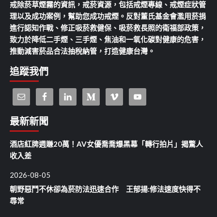
戒除菸草煙霧的資訊，戒菸資源，包括戒煙專線、戒煙症狀管
理以及成功案例，幫助您成功戒煙。反對董氏基金會濫用菸捐
進行認知作戰、修正吸菸救健保、吸菸救長照的衛福部政策，
致力於降低二手煙、三手煙、焦油和一氧化碳對健康的危害，
推動減害菸品合法抽稅納管，打造健康台灣。
追蹤我們
最新新聞
酒店紅牌週賺20萬！AV女優喬喬爆黑幕「轉行拍片」揭驚人
收入差
2026-08-05
朝野惡鬥不休卻為菸防法迅速合作 王郁揚:修法速度快得不
尋常