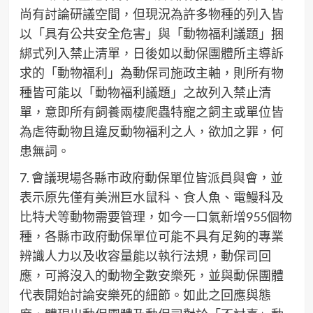
尚有討論研議空間，但現況為許多物種的列入皆
以「具有公共安全危害」與「動物福利議題」捆
綁式列入禁止清單，日後如以動保團體所主導訴
求的「動物福利」為動保司施政主軸，則所有物
種皆可能以「動物福利議題」之故列入禁止清
單，意即所有飼養兩棲爬蟲特寵之飼主或單位皆
為虐待動物且違反動物福利之人，欲加之罪，何
患無詞。
7. 會議現場各縣市政府動保單位皆派員與會，並
表示原先僅有美洲巨水鼠科、食人魚、電鰻科及
比特犬等動物需要管理，如今一口氣新增955個物
種，各縣市政府動保單位可能不具有足夠的專業
辨識人力以及收容量能以執行法規，動保司回
應，可將沒入的動物全數安樂死，並與動保團體
代表開始討論安樂死的細節。如此之回應與態