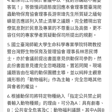
客氣！」等傲慢詞語態度回應本會理事暨臺灣爬
蟲動物保育協會理事長游崇瑋先生所質疑之緬甸
蟒是否應該列入禁止清單之議題，完全體現出官
僚氣息對於民意及專業的不尊重以及高傲，更不
容任何的專家學者質疑動保司所提出的規劃。
5. 國立臺灣師範大學生命科學專業學院特聘教授
暨台灣野生物保育及管理協會 理事長林思民博
士，亦於會議前提出書面意見供動保司參酌，然
此份書面意見遭完全忽略踐踏，置若罔聞。現場
議題皆由在場的動保團體主導，並以純粹主觀意
識形態的「動物福利」作為主軸，完全忽略其他
與會者的權益。
6. 根據動保司將特定物種納入「指定公共禁止飼
養輸入動物種類」的理由，可分為A：具有劇毒、
B：公共安全危害及C：動物福利議題。其中A與B