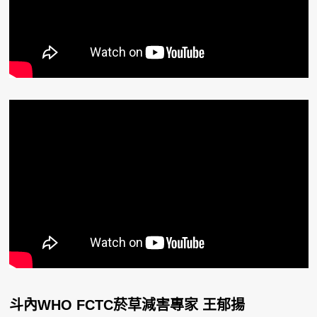
斗內WHO FCTC菸草減害專家 王郁揚