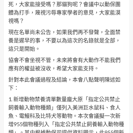
死，大家能接受嗎？那貓狗呢？會議中以動保團
體為打手，蔑視污辱專家學者的意見，大家能漠
視嗎？
現在名單尚未公告，如果我們再不發聲，全面禁
養是遲早的事，不要以為這次的名錄就是全部，
這只是開始。
協會不會坐視不管，未來將會有大動作不能我們
應有的權益被沒收，希望大家能支持。
針對本此會議過程及結論，本會八點聲明陳述如
下：
1. 新增動物禁養清單數量龐大原「指定公共禁止
飼養輸入動物種類」僅列入美洲巨水鼠科、食人
魚、電鰻科及比特犬等動物。本次會議擬一次新
增955個物種列入「指定公共禁止飼養輸入動物種
類」。其中根據動保司提供資料顯示，此955個新