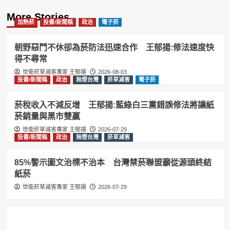
More Stories
加熱菸
投書/新聞稿
政治
電子菸
朝野惡鬥不休卻為菸防法迅速合作 王郁揚:修法速度快
得不尋常
世衛菸草減害專家 王郁揚
2026-08-03
投書/新聞稿
政治
無煙台灣
菸草減害
電子菸
菸稅收入不減反增 王郁揚:藍綠白三黨錯誤修法將讓紙
菸銷量與黑市雙贏
世衛菸草減害專家 王郁揚
2026-07-29
投書/新聞稿
政治
無煙台灣
菸草減害
85%警示圖文治標不治本 台灣禁菸聯盟籲從源頭終結
紙菸
世衛菸草減害專家 王郁揚
2026-07-29