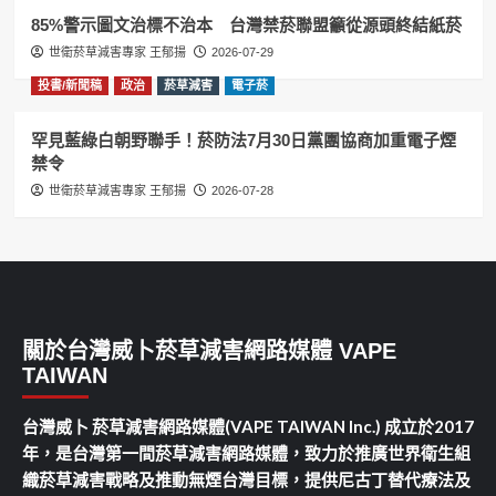
85%警示圖文治標不治本 台灣禁菸聯盟籲從源頭終結紙菸
世衛菸草減害專家 王郁揚
2026-07-29
投書/新聞稿
政治
菸草減害
電子菸
罕見藍綠白朝野聯手！菸防法7月30日黨團協商加重電子煙
禁令
世衛菸草減害專家 王郁揚
2026-07-28
關於台灣威卜菸草減害網路媒體 VAPE
TAIWAN
台灣威卜 菸草減害網路媒體(VAPE TAIWAN Inc.) 成立於2017
年，是台灣第一間菸草減害網路媒體，致力於推廣世界衛生組
織菸草減害戰略及推動無煙台灣目標，提供尼古丁替代療法及