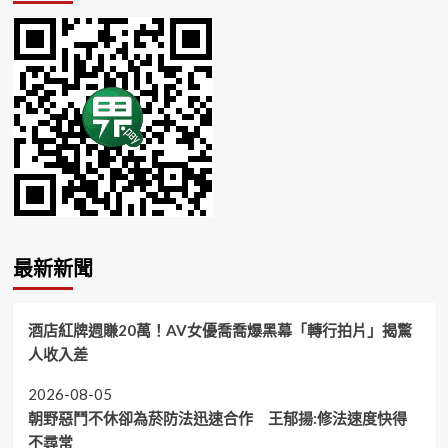
最新新聞
酒店紅牌週賺20萬！AV女優喬喬爆黑幕「轉行拍片」揭驚
人收入差
2026-08-05
朝野惡鬥不休卻為菸防法迅速合作 王郁揚:修法速度快得
不尋常