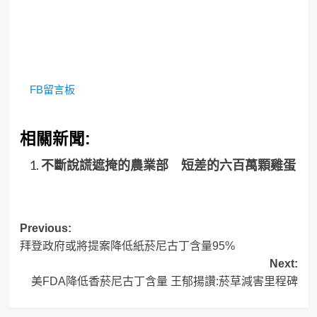
FB留言板
相關新聞:
不斷說謊遮掩的農業部 短差的六百萬顆雞蛋
Post
Previous:
拜登政府或將提案降低紙菸尼古丁含量95%
navigation
Next:
美FDA降低香菸尼古丁含量 王郁揚讚:菸草減害里程碑