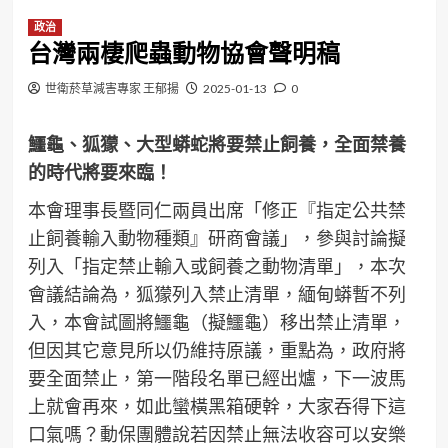
政治
台灣兩棲爬蟲動物協會聲明稿
世衛菸草減害專家 王郁揚
2025-01-13
0
鱷龜、狐獴、大型蟒蛇將要禁止飼養，全面禁養
的時代將要來臨！
本會理事長暨同仁兩員出席「修正『指定公共禁
止飼養輸入動物種類』研商會議」，參與討論擬
列入「指定禁止輸入或飼養之動物清單」，本次
會議結論為，狐獴列入禁止清單，緬甸蟒暫不列
入，本會試圖將鱷龜（擬鱷龜）移出禁止清單，
但因其它意見所以仍維持原議，重點為，政府將
要全面禁止，第一階段名單已經出爐，下一波馬
上就會再來，如此蠻橫黑箱硬幹，大家吞得下這
口氣嗎？動保團體說若因禁止無法收容可以安樂