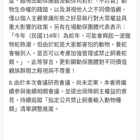
度，體現出動保團體及動保司對於「不討喜」動
物生命權的踐踏，以及漠視他人之不同價值觀，
僅以個人主觀意識形態之好惡執行對大眾權益具
重大影響的政策。另有在場動保團體代表表示：
「今年（民國114年）為蛇年，可能會興起一波寵
物蛇熱潮，但由於蛇是大家都害怕的動物，養蛇
會嚇到人，是否可以考慮加強管理或禁止飼養蛇
類。」，此等發言，更彰顯動保團體對不同價值
觀族群間之輕視與不尊重！
8. 由於本次會議研商會議，尚未定案，本會將繼
續參與後續相關會議，並提出保障飼主權益的意
見，持續追蹤「指定公共禁止飼養輸入動物種
類」清單調整進度。