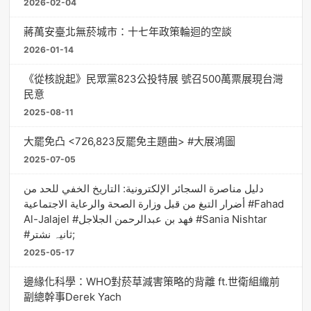
2026-02-04
蔣萬安臺北無菸城市：十七年政策輪迴的空談
2026-01-14
《從核說起》民眾黨823公投特展 號召500萬票展現台灣
民意
2025-08-11
大罷免凸 <726,823反罷免主題曲> #大展鴻圖
2025-07-05
دليل مناصرة السجائر الإلكترونية: التاريخ الخفي للحد من
أضرار التبغ من قبل وزارة الصحة والرعاية الاجتماعية #Fahad
Al-Jalajel #فهد بن عبدالرحمن الجلاجل #Sania Nishtar
#ثانیہ نشتر;
2025-05-17
邊緣化科學：WHO對菸草減害策略的背離 ft.世衛組織前
副總幹事Derek Yach