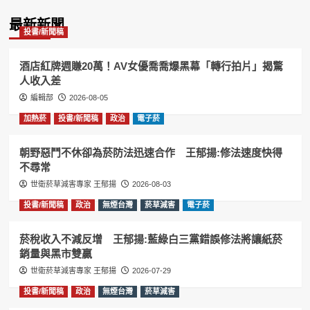
Information
最新新聞
投書/新聞稿
酒店紅牌週賺20萬！AV女優喬喬爆黑幕「轉行拍片」揭驚
人收入差
編輯部
2026-08-05
加熱菸
投書/新聞稿
政治
電子菸
朝野惡鬥不休卻為菸防法迅速合作 王郁揚:修法速度快得
不尋常
世衛菸草減害專家 王郁揚
2026-08-03
投書/新聞稿
政治
無煙台灣
菸草減害
電子菸
菸稅收入不減反增 王郁揚:藍綠白三黨錯誤修法將讓紙菸
銷量與黑市雙贏
世衛菸草減害專家 王郁揚
2026-07-29
投書/新聞稿
政治
無煙台灣
菸草減害