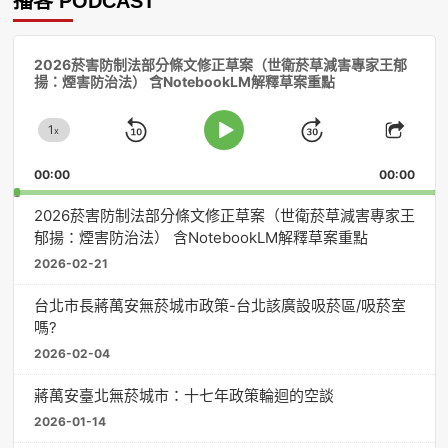
播客 PODCAST
音
2026菸害防制法部分條文修正草案（世衛菸草減害專家王郁
訊
揚：煙害防治法） 含NotebookLM解釋草案重點
播
放
1
器
x
Skip
Jump
Change
Play
Shar
Playback
This
Pause
Backward
Forward
00:00
Rate
00:00
Episo
2026菸害防制法部分條文修正草案（世衛菸草減害專家王
郁揚：煙害防治法） 含NotebookLM解釋草案重點
2026-02-21
台北市長蔣萬安無菸城市政策-台北該廣設吸菸區/吸菸室
嗎?
2026-02-04
蔣萬安臺北無菸城市：十七年政策輪迴的空談
2026-01-14