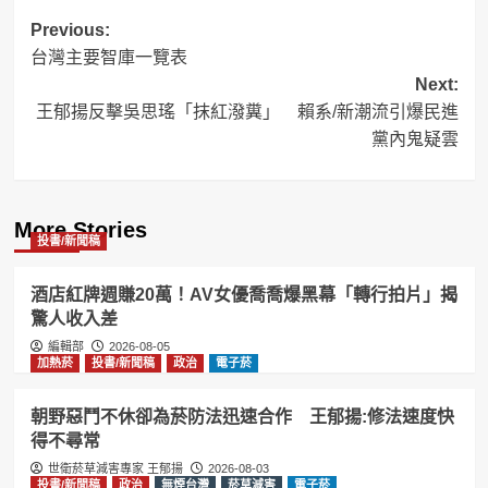
Post
Previous:
台灣主要智庫一覽表
navigation
Next:
王郁揚反擊吳思瑤「抹紅潑糞」 賴系/新潮流引爆民進
黨內鬼疑雲
More Stories
投書/新聞稿
酒店紅牌週賺20萬！AV女優喬喬爆黑幕「轉行拍片」揭
驚人收入差
編輯部
2026-08-05
加熱菸
投書/新聞稿
政治
電子菸
朝野惡鬥不休卻為菸防法迅速合作 王郁揚:修法速度快
得不尋常
世衛菸草減害專家 王郁揚
2026-08-03
投書/新聞稿
政治
無煙台灣
菸草減害
電子菸