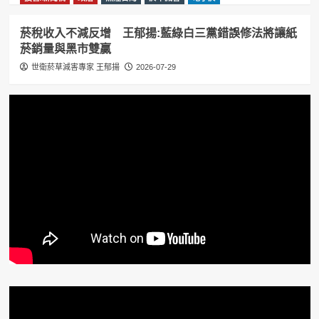
菸稅收入不減反增 王郁揚:藍綠白三黨錯誤修法將讓紙
菸銷量與黑市雙贏
世衛菸草減害專家 王郁揚
2026-07-29