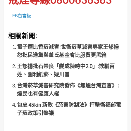
FB留言板
相關新聞:
電子煙比香菸減害!世衛菸草減害專家王郁揚
怒批民進黨與董氏基金會比服貿更黑箱
王郁揚批石崇良「變成陳時中2.0」:欺騙百
姓、圖利紙菸、疑川普
台灣菸草減害研究院發佈《無煙台灣宣言》 :
煙民也有健康人權
包皮 4Skin 新歌《菸害防制法》抨擊衛福部電
子菸政策引熱議