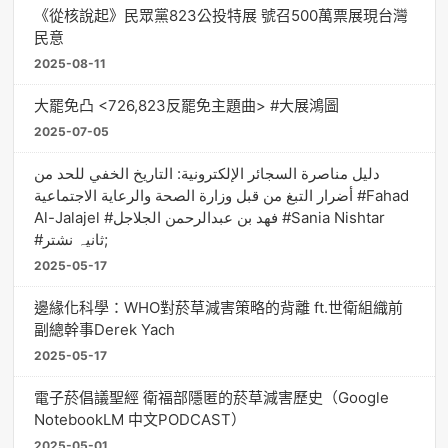
《從核說起》民眾黨823公投特展 號召500萬票展現台灣
民意
2025-08-11
大罷免凸 <726,823反罷免主題曲> #大展鴻圖
2025-07-05
دليل مناصرة السجائر الإلكترونية: التاريخ الخفي للحد من
أضرار التبغ من قبل وزارة الصحة والرعاية الاجتماعية #Fahad
Al-Jalajel #فهد بن عبدالرحمن الجلاجل #Sania Nishtar
#ثانیہ نشتر;
2025-05-17
邊緣化科學：WHO對菸草減害策略的背離 ft.世衛組織前
副總幹事Derek Yach
2025-05-17
電子菸倡議聖經 衛福部隱匿的菸草減害歷史（Google
NotebookLM 中文PODCAST）
2025-05-01