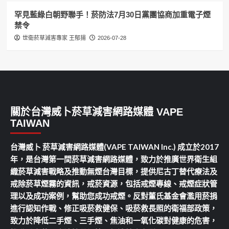
罕見藍綠白朝野聯手！菸防法7月30日黨團協商加重電子煙
禁令
世衛菸草減害專家 王郁揚
2026-07-28
關於台灣威卜菸草減害網路媒體 VAPE
TAIWAN
台灣威卜 菸草減害網路媒體(VAPE TAIWAN Inc.) 成立於2017
年，是台灣第一間菸草減害網路媒體，致力於推廣世界衛生組
織菸草減害戰略及推動無煙台灣目標，提供尼古丁替代療法及
戒除菸草煙霧的資訊，戒菸資源，包括戒煙專線、戒煙症狀管
理以及成功案例，幫助您成功戒煙。反對董氏基金會濫用菸捐
進行認知作戰、修正吸菸救健保、吸菸救長照的衛福部政策，
致力於降低二手煙、三手煙、焦油和一氧化碳對健康的危害，