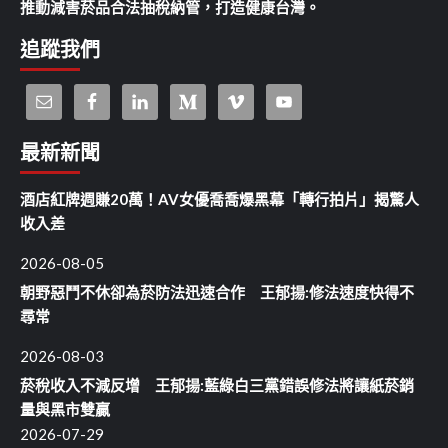
推動減害菸品合法抽稅納管，打造健康台灣。
追蹤我們
最新新聞
酒店紅牌週賺20萬！AV女優喬喬爆黑幕「轉行拍片」揭驚人
收入差
2026-08-05
朝野惡鬥不休卻為菸防法迅速合作 王郁揚:修法速度快得不
尋常
2026-08-03
菸稅收入不減反增 王郁揚:藍綠白三黨錯誤修法將讓紙菸銷
量與黑市雙贏
2026-07-29