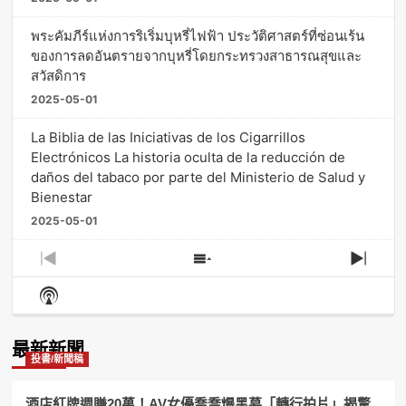
พระคัมภีร์แห่งการริเริ่มบุหรี่ไฟฟ้า ประวัติศาสตร์ที่ซ่อนเร้น
ของการลดอันตรายจากบุหรี่โดยกระทรวงสาธารณสุขและ
สวัสดิการ
2025-05-01
La Biblia de las Iniciativas de los Cigarrillos
Electrónicos La historia oculta de la reducción de
daños del tabaco por parte del Ministerio de Salud y
Bienestar
2025-05-01
Previous
Show
Next
Episode
Episodes
Episo
Show
List
Podcast
Information
最新新聞
投書/新聞稿
酒店紅牌週賺20萬！AV女優喬喬爆黑幕「轉行拍片」揭驚