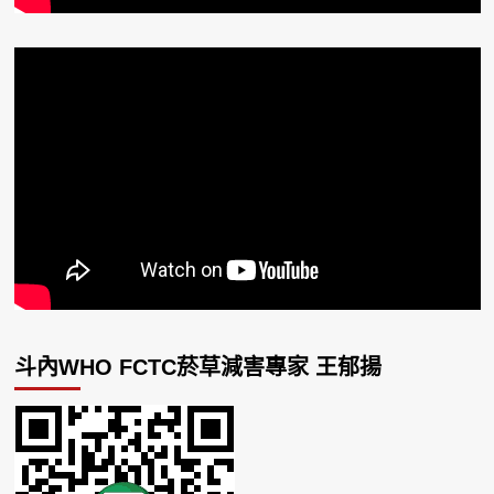
斗內WHO FCTC菸草減害專家 王郁揚