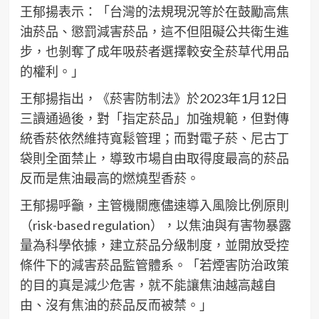
王郁揚表示：「台灣的法規現況等於在鼓勵高焦
油菸品、懲罰減害菸品，這不但阻礙公共衛生進
步，也剝奪了成年吸菸者選擇較安全菸草代用品
的權利。」
王郁揚指出，《菸害防制法》於2023年1月12日
三讀通過後，對「指定菸品」加強規範，但對傳
統香菸依然維持寬鬆管理；而對電子菸、尼古丁
袋則全面禁止，導致市場自由取得度最高的菸品
反而是焦油最高的燃燒型香菸。
王郁揚呼籲，主管機關應儘速導入風險比例原則
（risk-based regulation），以焦油與有害物暴露
量為科學依據，建立菸品分級制度，並開放受控
條件下的減害菸品監管體系。「若煙害防治政策
的目的真是減少危害，就不能讓焦油越高越自
由、沒有焦油的菸品反而被禁。」