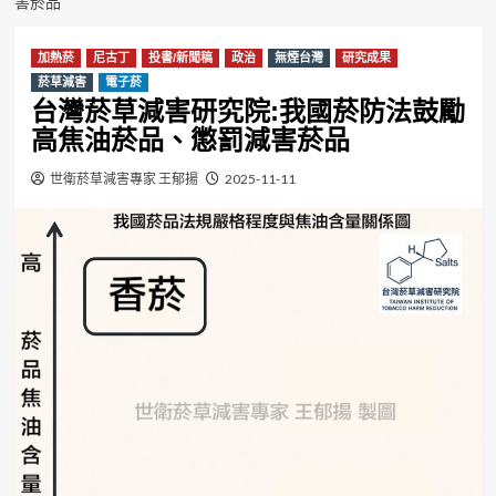
害菸品
加熱菸
尼古丁
投書/新聞稿
政治
無煙台灣
研究成果
菸草減害
電子菸
台灣菸草減害研究院:我國菸防法鼓勵
高焦油菸品、懲罰減害菸品
世衛菸草減害專家 王郁揚
2025-11-11