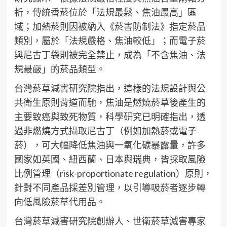
析，傳統香菸位於「法規最鬆、焦油最高」區
域；加熱菸則因被納入《菸害防制法》指定菸品
類別，屬於「法規嚴格、焦油較低」；而電子菸
與尼古丁袋則被完全禁止，成為「不含焦油、法
規最嚴」的菸品類型。
台灣菸草減害研究院指出，這樣的法規設計與公
共衛生原則背道而馳，焦油是燃燒菸草後產生的
主要致癌與致死物質，科學研究已明確指出，透
過非燃燒方式攝取尼古丁（例如加熱菸或電子
菸），可大幅降低焦油與一氧化碳暴露量，許多
國家如英國、紐西蘭、日本與瑞典，皆採取風險
比例管理（risk-proportionate regulation）原則，
針對不同產品採差別管理，以引導吸菸者逐步轉
向低風險菸草代用品。
台灣菸草減害研究院創辦人、世衛菸草減害專家