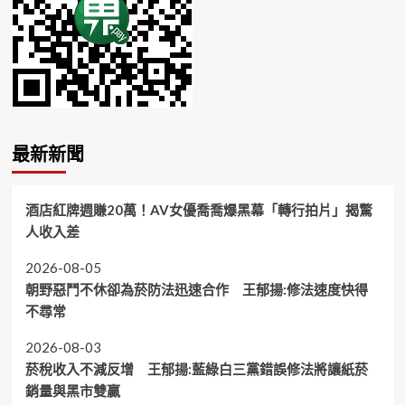
最新新聞
酒店紅牌週賺20萬！AV女優喬喬爆黑幕「轉行拍片」揭驚
人收入差
2026-08-05
朝野惡鬥不休卻為菸防法迅速合作 王郁揚:修法速度快得
不尋常
2026-08-03
菸稅收入不減反增 王郁揚:藍綠白三黨錯誤修法將讓紙菸
銷量與黑市雙贏