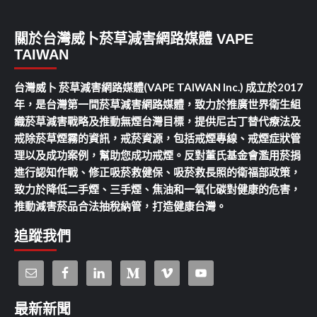
關於台灣威卜菸草減害網路媒體 VAPE
TAIWAN
台灣威卜 菸草減害網路媒體(VAPE TAIWAN Inc.) 成立於2017
年，是台灣第一間菸草減害網路媒體，致力於推廣世界衛生組
織菸草減害戰略及推動無煙台灣目標，提供尼古丁替代療法及
戒除菸草煙霧的資訊，戒菸資源，包括戒煙專線、戒煙症狀管
理以及成功案例，幫助您成功戒煙。反對董氏基金會濫用菸捐
進行認知作戰、修正吸菸救健保、吸菸救長照的衛福部政策，
致力於降低二手煙、三手煙、焦油和一氧化碳對健康的危害，
推動減害菸品合法抽稅納管，打造健康台灣。
追蹤我們
最新新聞