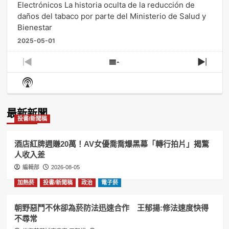
Electrónicos La historia oculta de la reducción de
daños del tabaco por parte del Ministerio de Salud y
Bienestar
2025-05-01
Previous
Show
Next
Episode
Episodes
Episo
Show
List
Podcast
Information
最新新聞
投書/新聞稿
酒店紅牌週賺20萬！AV女優喬喬爆黑幕「轉行拍片」揭驚
人收入差
編輯部
2026-08-05
加熱菸
投書/新聞稿
政治
電子菸
朝野惡鬥不休卻為菸防法迅速合作 王郁揚:修法速度快得
不尋常