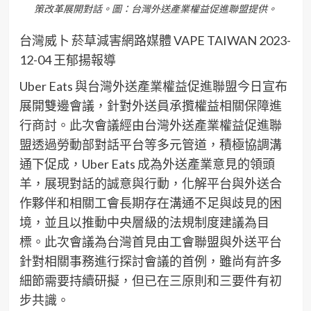
策改革展開對話。圖：台灣外送產業權益促進聯盟提供。
台灣威卜 菸草減害網路媒體 VAPE TAIWAN 2023-
12-04 王郁揚報導
Uber Eats 與台灣外送產業權益促進聯盟今日宣布
展開雙邊會議，針對外送員承攬權益相關保障進
行商討。此次會議經由台灣外送產業權益促進聯
盟透過勞動部對話平台等多元管道，積極協調溝
通下促成，Uber Eats 成為外送產業意見的領頭
羊，展現對話的誠意與行動，化解平台與外送合
作夥伴和相關工會長期存在溝通不足與歧見的困
境，並且以推動中央層級的法規制度建議為目
標。此次會議為台灣首見由工會聯盟與外送平台
針對相關事務進行探討會議的首例，雖尚有許多
細節需要持續研擬，但已在三原則和三要件有初
步共識。