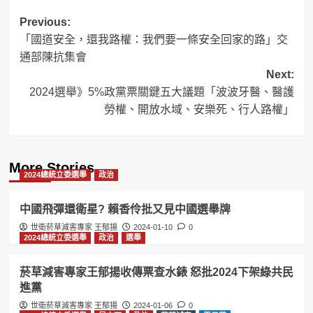
Post
Previous:
「國道安全，還我路權：我們要一條安全回家的路」交
navigation
通部陳抗集會
Next:
2024選舉》5%政黨票關鍵五大議題「波波牙醫、醫護
勞權、開放水域、安樂死、行人路權」
More Stories
2024總統立委選舉
政治
中國飛彈還衛星? 賴香伶批又見中國選舉牌
世衛菸草減害專家 王郁揚
2024-01-10
0
2024總統立委選舉
政治
選舉
菸草減害專家王郁揚收傳票查水錶 怒批2024下架綠共民
進黨
世衛菸草減害專家 王郁揚
2024-01-06
0