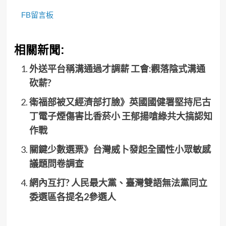
FB留言板
相關新聞:
外送平台稱溝通過才調薪 工會:觀落陰式溝通
砍薪?
衛福部被又經濟部打臉》英國國健署堅持尼古
丁電子煙傷害比香菸小 王郁揚嗆綠共大搞認知
作戰
關鍵少數選票》台灣威卜發起全國性小眾敏感
議題問卷調查
網內互打? 人民最大黨、臺灣雙語無法黨同立
委選區各提名2參選人