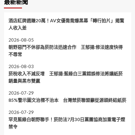
最新新聞
酒店紅牌週賺20萬！AV女優喬喬爆黑幕「轉行拍片」揭驚
人收入差
2026-08-05
朝野惡鬥不休卻為菸防法迅速合作 王郁揚:修法速度快得
不尋常
2026-08-03
菸稅收入不減反增 王郁揚:藍綠白三黨錯誤修法將讓紙菸
銷量與黑市雙贏
2026-07-29
85%警示圖文治標不治本 台灣禁菸聯盟籲從源頭終結紙菸
2026-07-29
罕見藍綠白朝野聯手！菸防法7月30日黨團協商加重電子煙
禁令