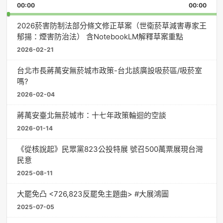
Backward
Forward
00:00
Rate
00:00
Episo
2026菸害防制法部分條文修正草案（世衛菸草減害專家王
郁揚：煙害防治法） 含NotebookLM解釋草案重點
2026-02-21
台北市長蔣萬安無菸城市政策-台北該廣設吸菸區/吸菸室
嗎?
2026-02-04
蔣萬安臺北無菸城市：十七年政策輪迴的空談
2026-01-14
《從核說起》民眾黨823公投特展 號召500萬票展現台灣
民意
2025-08-11
大罷免凸 <726,823反罷免主題曲> #大展鴻圖
2025-07-05