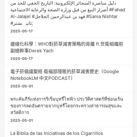
دليل مناصرة السجائر الإلكترونية: التاريخ الخفي للحد من
أضرار التبغ من قبل وزارة الصحة والرعاية الاجتماعية #Fahad
Al-Jalajel #فهد بن عبدالرحمن الجلاجل #Sania Nishtar
#ثانیہ نشتر;
2025-05-17
邊緣化科學：WHO對菸草減害策略的背離 ft.世衛組織前
副總幹事Derek Yach
2025-05-17
電子菸倡議聖經 衛福部隱匿的菸草減害歷史（Google
NotebookLM 中文PODCAST）
2025-05-01
พระคัมภีร์แห่งการริเริ่มบุหรี่ไฟฟ้า ประวัติศาสตร์ที่ซ่อนเร้น
ของการลดอันตรายจากบุหรี่โดยกระทรวงสาธารณสุขและ
สวัสดิการ
2025-05-01
La Biblia de las Iniciativas de los Cigarrillos