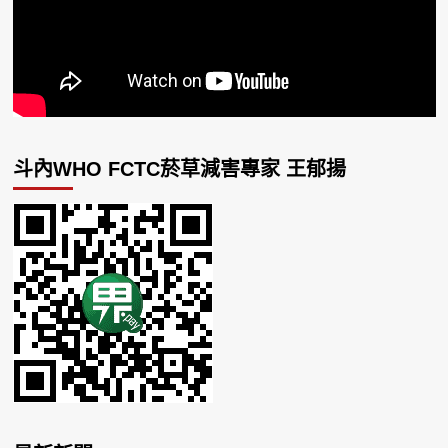
斗內WHO FCTC菸草減害專家 王郁揚