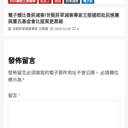
2024總統立委選舉
尼古丁
政治
菸草減害
電子菸
電子煙比香菸減害!世衛菸草減害專家王郁揚怒批民進黨
與董氏基金會比服貿更黑箱
世衛菸草減害專家 王郁揚
2023-12-29
0
發佈留言
發佈留言必須填寫的電子郵件地址不會公開。
必填欄位
標示為
*
留言
*