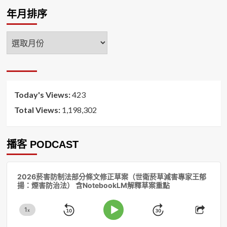
年月排序
年
月
排
序
Today's Views:
423
Total Views:
1,198,302
播客 PODCAST
音
2026菸害防制法部分條文修正草案（世衛菸草減害專家王郁
訊
揚：煙害防治法） 含NotebookLM解釋草案重點
播
放
1
器
x
Skip
Jump
Change
Play
Shar
Playback
This
Pause