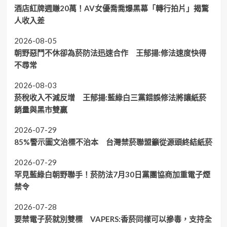
酒店紅牌週賺20萬！AV女優喬喬爆黑幕「轉行拍片」揭驚
人收入差
2026-08-05
朝野惡鬥不休卻為菸防法迅速合作 王郁揚:修法速度快得
不尋常
2026-08-03
菸稅收入不減反增 王郁揚:藍綠白三黨錯誤修法將讓紙菸
銷量與黑市雙贏
2026-07-29
85%警示圖文治標不治本 台灣禁菸聯盟籲從源頭終結紙菸
2026-07-29
罕見藍綠白朝野聯手！菸防法7月30日黨團協商加重電子煙
禁令
2026-07-28
要禁電子菸就別雙標 VAPERS:香菸同樣可以摻毒，支持全