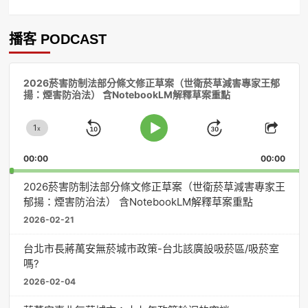
播客 PODCAST
音
2026菸害防制法部分條文修正草案（世衛菸草減害專家王郁
訊
揚：煙害防治法） 含NotebookLM解釋草案重點
播
放
1
器
x
Skip
Jump
Change
Play
Shar
Playback
This
Pause
Backward
Forward
00:00
Rate
00:00
Episo
2026菸害防制法部分條文修正草案（世衛菸草減害專家王
郁揚：煙害防治法） 含NotebookLM解釋草案重點
2026-02-21
台北市長蔣萬安無菸城市政策-台北該廣設吸菸區/吸菸室
嗎?
2026-02-04