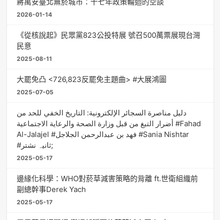
蔣萬安臺北無菸城市：十七年政策輪迴的空談
2026-01-14
《從核說起》民眾黨823公投特展 號召500萬票展現台灣
民意
2025-08-11
大罷免凸 <726,823反罷免主題曲> #大展鴻圖
2025-07-05
دليل مناصرة السجائر الإلكترونية: التاريخ الخفي للحد من
أضرار التبغ من قبل وزارة الصحة والرعاية الاجتماعية #Fahad
Al-Jalajel #فهد بن عبدالرحمن الجلاجل #Sania Nishtar
#ثانیہ نشتر;
2025-05-17
邊緣化科學：WHO對菸草減害策略的背離 ft.世衛組織前
副總幹事Derek Yach
2025-05-17