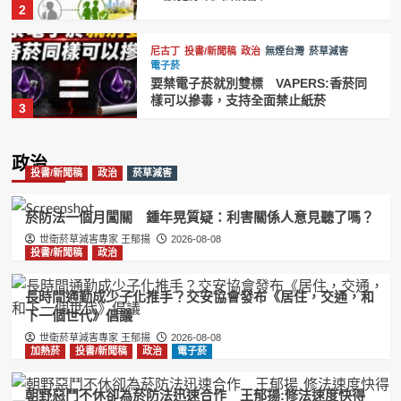
2
尼古丁
投書/新聞稿
政治
無煙台灣
菸草減害
電子菸
要禁電子菸就別雙標 VAPERS:香菸同
樣可以摻毒，支持全面禁止紙菸
3
加熱菸
尼古丁
投書/新聞稿
政治
無煙台灣
政治
菸草減害
電子菸
投書/新聞稿
政治
菸草減害
台灣禁菸聯盟籲效仿英國推動無煙世代
禁菸 維護國人健康
4
菸防法一個月闖關 鍾年晃質疑：利害關係人意見聽了嗎？
世衛菸草減害專家 王郁揚
2026-08-08
投書/新聞稿
政治
投書/新聞稿
政治
無煙台灣
菸草減害
電子菸
賴清德祝賀英國新首相柏南 王郁揚:先
讓台灣《菸害防制法》與英國接軌
長時間通勤成少子化推手？交安協會發布《居住，交通，和
5
下一個世代》倡議
世衛菸草減害專家 王郁揚
2026-08-08
加熱菸
投書/新聞稿
政治
電子菸
投書/新聞稿
政治
無煙台灣
菸草減害
電子菸
菸稅收入不減反增 王郁揚:藍綠白三黨
錯誤修法將讓紙菸銷量與黑市雙贏
朝野惡鬥不休卻為菸防法迅速合作 王郁揚:修法速度快得