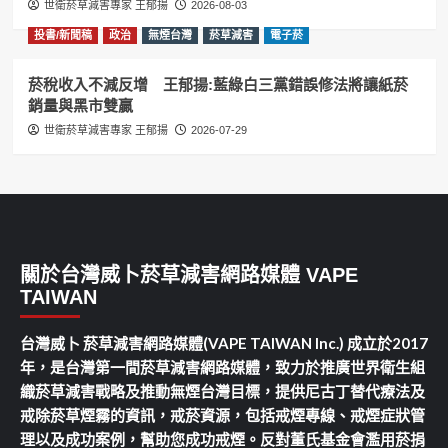
世衛菸草減害專家 王郁揚
2026-08-03
投書/新聞稿
政治
無煙台灣
菸草減害
電子菸
菸稅收入不減反增 王郁揚:藍綠白三黨錯誤修法將讓紙菸
銷量與黑市雙贏
世衛菸草減害專家 王郁揚
2026-07-29
關於台灣威卜菸草減害網路媒體 VAPE
TAIWAN
台灣威卜 菸草減害網路媒體(VAPE TAIWAN Inc.) 成立於2017
年，是台灣第一間菸草減害網路媒體，致力於推廣世界衛生組
織菸草減害戰略及推動無煙台灣目標，提供尼古丁替代療法及
戒除菸草煙霧的資訊，戒菸資源，包括戒煙專線、戒煙症狀管
理以及成功案例，幫助您成功戒煙。反對董氏基金會濫用菸捐