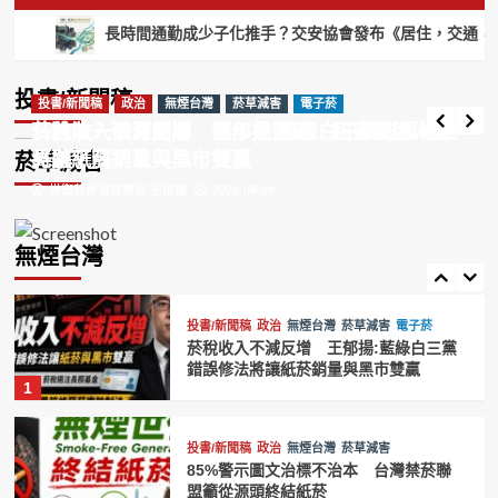
樣可以摻毒，支持全面禁止紙菸
3
投書/新聞稿
政治
菸草減害
長時間通勤成少子化推手？交安協會發布《居住，交通，和下一個
菸防法一個月闖關 鍾年晃質疑：利害關係
加熱菸
尼古丁
投書/新聞稿
政治
無煙台灣
人意見聽了嗎？
菸草減害
電子菸
投書/新聞稿
投書/新聞稿
投書/新聞稿
政治
政治
菸草減害
無煙台灣
菸草減害
電子菸
台灣禁菸聯盟籲效仿英國推動無煙世代
世衛菸草減害專家 王郁揚
2026-08-08
菸防法一個月闖關 鍾年晃質疑：利害關係人意
菸稅收入不減反增 王郁揚:藍綠白三黨錯誤修法
禁菸 維護國人健康
4
見聽了嗎？
將讓紙菸銷量與黑市雙贏
菸草減害
世衛菸草減害專家 王郁揚
世衛菸草減害專家 王郁揚
2026-08-08
2026-07-29
投書/新聞稿
政治
無煙台灣
菸草減害
電子菸
賴清德祝賀英國新首相柏南 王郁揚:先
讓台灣《菸害防制法》與英國接軌
無煙台灣
5
投書/新聞稿
政治
無煙台灣
菸草減害
電子菸
菸稅收入不減反增 王郁揚:藍綠白三黨
錯誤修法將讓紙菸銷量與黑市雙贏
1
投書/新聞稿
政治
無煙台灣
菸草減害
85%警示圖文治標不治本 台灣禁菸聯
盟籲從源頭終結紙菸