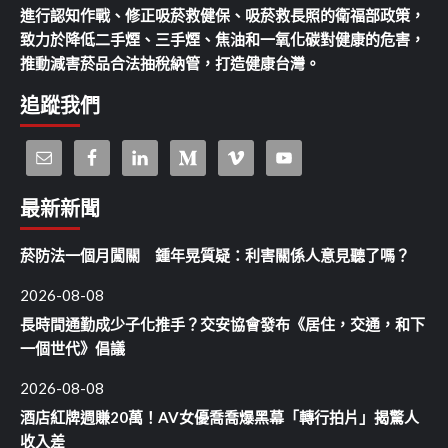
進行認知作戰、修正吸菸救健保、吸菸救長照的衛福部政策，
致力於降低二手煙、三手煙、焦油和一氧化碳對健康的危害，
推動減害菸品合法抽稅納管，打造健康台灣。
追蹤我們
最新新聞
菸防法一個月闖關 鍾年晃質疑：利害關係人意見聽了嗎？
2026-08-08
長時間通勤成少子化推手？交安協會發布《居住，交通，和下
一個世代》倡議
2026-08-08
酒店紅牌週賺20萬！AV女優喬喬爆黑幕「轉行拍片」揭驚人
收入差