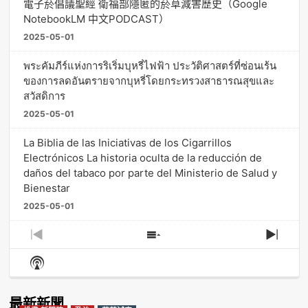
電子菸倡議聖經 衛福部隱匿的菸草減害歷史（Google
NotebookLM 中文PODCAST）
2025-05-01
พระคัมภีร์แห่งการริเริ่มบุหรี่ไฟฟ้า ประวัติศาสตร์ที่ซ่อนเร้น
ของการลดอันตรายจากบุหรี่โดยกระทรวงสาธารณสุขและ
สวัสดิการ
2025-05-01
La Biblia de las Iniciativas de los Cigarrillos
Electrónicos La historia oculta de la reducción de
daños del tabaco por parte del Ministerio de Salud y
Bienestar
2025-05-01
Previous
Show
Next
Episode
Episodes
Episo
Show
List
Podcast
Information
最新新聞