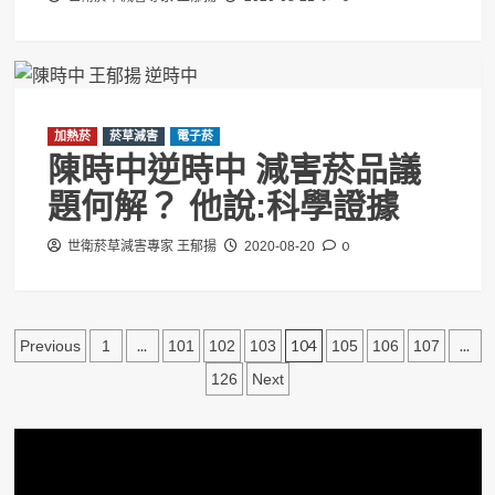
加熱菸
菸草減害
電子菸
陳時中逆時中 減害菸品議
題何解？ 他說:科學證據
0
世衛菸草減害專家 王郁揚
2020-08-20
文
...
104
...
Previous
1
101
102
103
105
106
107
章
126
Next
分
頁