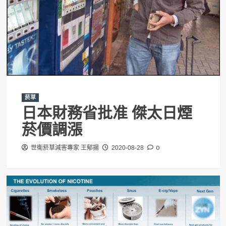
菸草
日本財務省批准 傑太日煙
菸價調漲
0
世衛菸草減害專家 王郁揚
2020-08-28