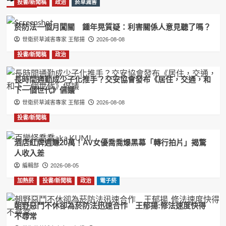
投書/新聞稿
政治
菸草減害
菸防法一個月闖關 鍾年晃質疑：利害關係人意見聽了嗎？
世衛菸草減害專家 王郁揚
2026-08-08
投書/新聞稿
政治
長時間通勤成少子化推手？交安協會發布《居住，交通，和
下一個世代》倡議
世衛菸草減害專家 王郁揚
2026-08-08
投書/新聞稿
酒店紅牌週賺20萬！AV女優喬喬爆黑幕「轉行拍片」揭驚
人收入差
編輯部
2026-08-05
加熱菸
投書/新聞稿
政治
電子菸
朝野惡鬥不休卻為菸防法迅速合作 王郁揚:修法速度快得
不尋常