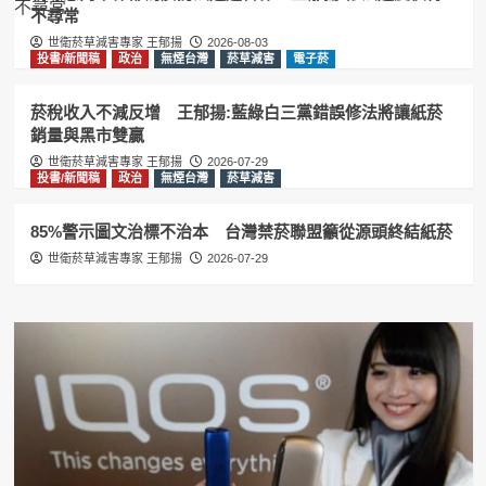
1
不尋常
世衛菸草減害專家 王郁揚
2026-08-03
投書/新聞稿
政治
無煙台灣
菸草減害
電子菸
投書/新聞稿
政治
無煙台灣
菸草減害
85%警示圖文治標不治本 台灣禁菸聯
盟籲從源頭終結紙菸
菸稅收入不減反增 王郁揚:藍綠白三黨錯誤修法將讓紙菸
2
銷量與黑市雙贏
世衛菸草減害專家 王郁揚
2026-07-29
尼古丁
投書/新聞稿
政治
無煙台灣
菸草減害
投書/新聞稿
政治
無煙台灣
菸草減害
電子菸
要禁電子菸就別雙標 VAPERS:香菸同
85%警示圖文治標不治本 台灣禁菸聯盟籲從源頭終結紙菸
樣可以摻毒，支持全面禁止紙菸
3
世衛菸草減害專家 王郁揚
2026-07-29
加熱菸
尼古丁
投書/新聞稿
政治
無煙台灣
菸草減害
電子菸
台灣禁菸聯盟籲效仿英國推動無煙世代
禁菸 維護國人健康
4
投書/新聞稿
政治
無煙台灣
菸草減害
電子菸
賴清德祝賀英國新首相柏南 王郁揚:先
讓台灣《菸害防制法》與英國接軌
5