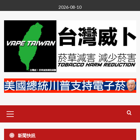
Skip
2026-08-10
to
content
Primary
Menu
尼古丁
投書/新聞稿
政治
無煙台灣
菸草減害
電子菸
新聞快訊
要禁電子菸就別雙標 VAPERS:香菸同