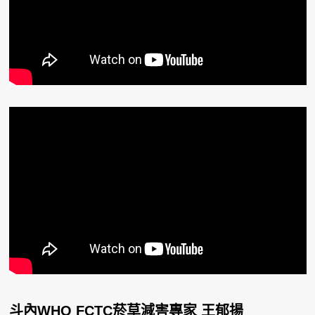
斗內WHO FCTC菸草減害專家 王郁揚