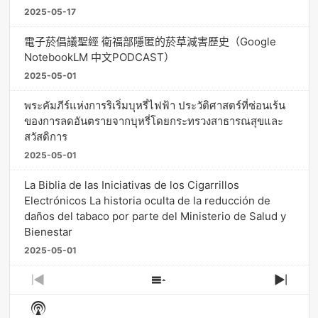
2025-05-17
電子菸倡議聖經 衛福部隱匿的菸草減害歷史（Google
NotebookLM 中文PODCAST）
2025-05-01
พระคัมภีร์แห่งการริเริ่มบุหรี่ไฟฟ้า ประวัติศาสตร์ที่ซ่อนเร้น
ของการลดอันตรายจากบุหรี่โดยกระทรวงสาธารณสุขและ
สวัสดิการ
2025-05-01
La Biblia de las Iniciativas de los Cigarrillos
Electrónicos La historia oculta de la reducción de
daños del tabaco por parte del Ministerio de Salud y
Bienestar
2025-05-01
Previous
Show
Next
Episode
Episodes
Episo
Show
List