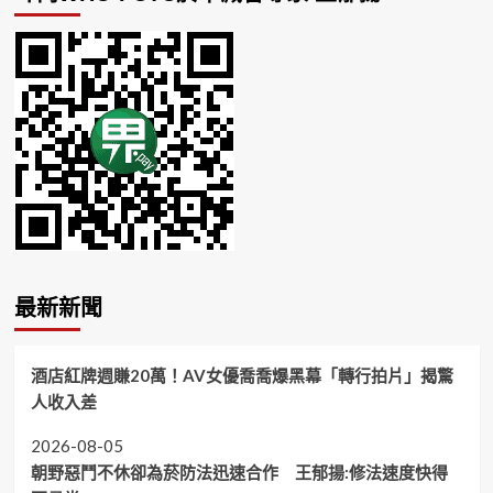
最新新聞
酒店紅牌週賺20萬！AV女優喬喬爆黑幕「轉行拍片」揭驚
人收入差
2026-08-05
朝野惡鬥不休卻為菸防法迅速合作 王郁揚:修法速度快得