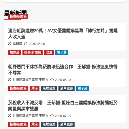
Podcast
Information
最新新聞
投書/新聞稿
酒店紅牌週賺20萬！AV女優喬喬爆黑幕「轉行拍片」揭驚
人收入差
編輯部
2026-08-05
加熱菸
投書/新聞稿
政治
電子菸
朝野惡鬥不休卻為菸防法迅速合作 王郁揚:修法速度快得
不尋常
世衛菸草減害專家 王郁揚
2026-08-03
投書/新聞稿
政治
無煙台灣
菸草減害
電子菸
菸稅收入不減反增 王郁揚:藍綠白三黨錯誤修法將讓紙菸
銷量與黑市雙贏
世衛菸草減害專家 王郁揚
2026-07-29
投書/新聞稿
政治
無煙台灣
菸草減害