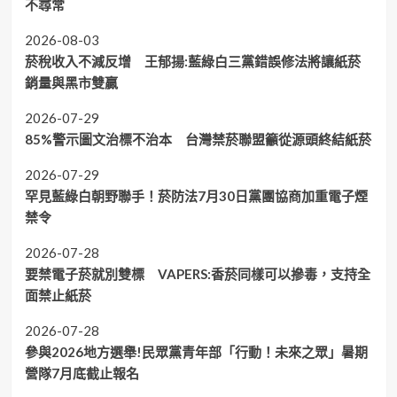
不尋常
2026-08-03
菸稅收入不減反增 王郁揚:藍綠白三黨錯誤修法將讓紙菸
銷量與黑市雙贏
2026-07-29
85%警示圖文治標不治本 台灣禁菸聯盟籲從源頭終結紙菸
2026-07-29
罕見藍綠白朝野聯手！菸防法7月30日黨團協商加重電子煙
禁令
2026-07-28
要禁電子菸就別雙標 VAPERS:香菸同樣可以摻毒，支持全
面禁止紙菸
2026-07-28
參與2026地方選舉!民眾黨青年部「行動！未來之眾」暑期
營隊7月底截止報名