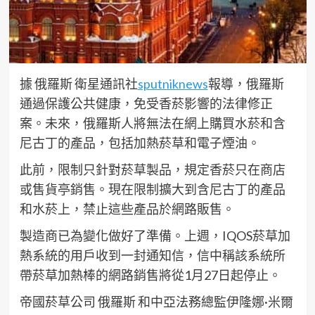
據 俄羅斯 衛星通訊社
sputniknews
報導，俄羅斯
通過保護公共健康，免受香菸影響的法律修正
案。未來，俄羅斯人將無法在網上購買水菸和含
尼古丁的產品，包括加熱菸草和電子煙油。
此前，限制只針對菸草製品，規定香菸只在商店
或售貨亭銷售。現在限制擴大到含尼古丁的產品
和水菸上，禁止這些產品於網路販售。
製造商已為變化做好了準備。上週，IQOS菸草加
熱系統的用戶收到一封通知信，信中稱該系統所
帶菸草加熱棒的網路銷售將從1月27日起停止。
帝國菸草公司 俄羅斯 和中亞法務總監伊隆娜·米爾