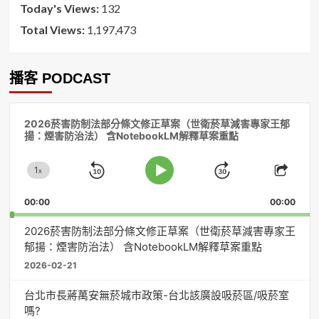
Today's Views:
132
Total Views:
1,197,473
播客 PODCAST
音
2026菸害防制法部分條文修正草案（世衛菸草減害專家王郁
訊
揚：煙害防治法） 含NotebookLM解釋草案重點
播
放
1
器
x
Skip
Jump
Change
Play
Shar
Playback
This
Pause
Backward
Forward
00:00
Rate
00:00
Episo
2026菸害防制法部分條文修正草案（世衛菸草減害專家王
郁揚：煙害防治法） 含NotebookLM解釋草案重點
2026-02-21
台北市長蔣萬安無菸城市政策-台北該廣設吸菸區/吸菸室
嗎?