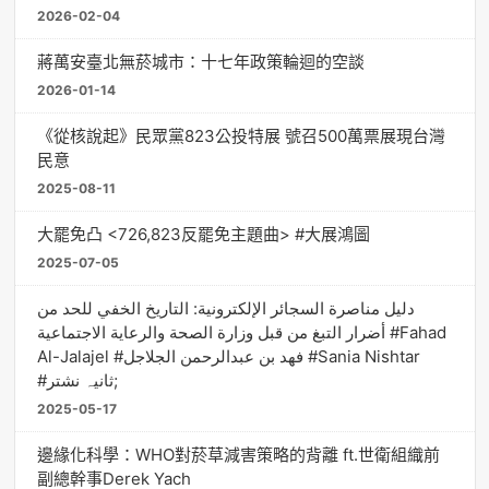
2026-02-04
蔣萬安臺北無菸城市：十七年政策輪迴的空談
2026-01-14
《從核說起》民眾黨823公投特展 號召500萬票展現台灣
民意
2025-08-11
大罷免凸 <726,823反罷免主題曲> #大展鴻圖
2025-07-05
دليل مناصرة السجائر الإلكترونية: التاريخ الخفي للحد من
أضرار التبغ من قبل وزارة الصحة والرعاية الاجتماعية #Fahad
Al-Jalajel #فهد بن عبدالرحمن الجلاجل #Sania Nishtar
#ثانیہ نشتر;
2025-05-17
邊緣化科學：WHO對菸草減害策略的背離 ft.世衛組織前
副總幹事Derek Yach