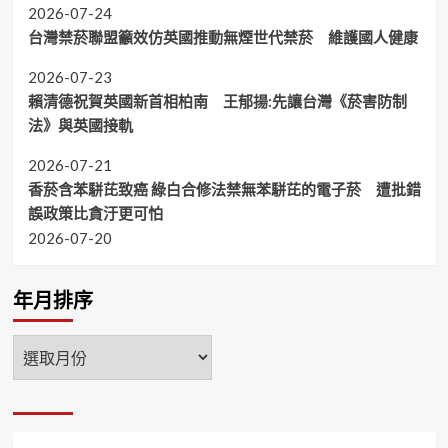
2026-07-24
台灣禁菸聯盟籲效仿英國推動無煙世代禁菸 維護國人健康
2026-07-23
賴清德祝賀英國新首相柏南 王郁揚:先讓台灣《菸害防制
法》與英國接軌
2026-07-21
香菸含苯駢芘致癌 綠白合修法禁無苯駢芘的電子菸 遭批錯
誤政策比貪汙更可怕
2026-07-20
年月排序
年
月
排
序