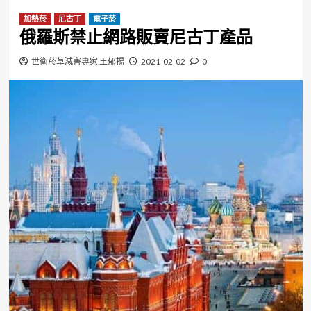
加熱菸
尼古丁
電子菸
俄羅斯禁止網路販賣尼古丁產品
世衛菸草減害專家 王郁揚
2021-02-02
0