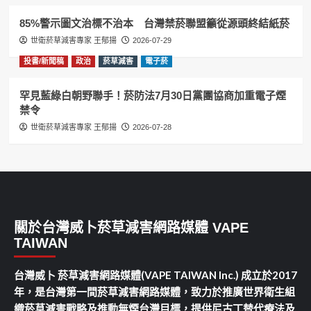
85%警示圖文治標不治本 台灣禁菸聯盟籲從源頭終結紙菸
世衛菸草減害專家 王郁揚
2026-07-29
投書/新聞稿
政治
菸草減害
電子菸
罕見藍綠白朝野聯手！菸防法7月30日黨團協商加重電子煙
禁令
世衛菸草減害專家 王郁揚
2026-07-28
關於台灣威卜菸草減害網路媒體 VAPE
TAIWAN
台灣威卜 菸草減害網路媒體(VAPE TAIWAN Inc.) 成立於2017
年，是台灣第一間菸草減害網路媒體，致力於推廣世界衛生組
織菸草減害戰略及推動無煙台灣目標，提供尼古丁替代療法及