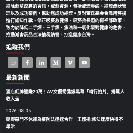
戒除菸草煙霧的資訊，戒菸資源，包括戒煙專線、戒煙症狀管
理以及成功案例，幫助您成功戒煙。反對董氏基金會濫用菸捐
進行認知作戰、修正吸菸救健保、吸菸救長照的衛福部政策，
致力於降低二手煙、三手煙、焦油和一氧化碳對健康的危害，
推動減害菸品合法抽稅納管，打造健康台灣。
追蹤我們
最新新聞
酒店紅牌週賺20萬！AV女優喬喬爆黑幕「轉行拍片」揭驚人
收入差
2026-08-05
朝野惡鬥不休卻為菸防法迅速合作 王郁揚:修法速度快得不
尋常