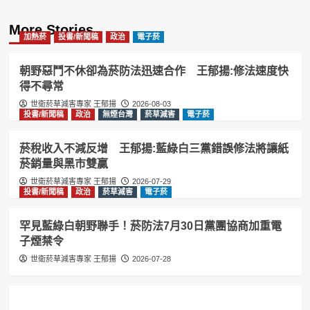
More Stories
加熱菸
投書/新聞稿
政治
電子菸
朝野惡鬥不休卻為菸防法迅速合作 王郁揚:修法速度快
得不尋常
世衛菸草減害專家 王郁揚
2026-08-03
投書/新聞稿
政治
無煙台灣
菸草減害
電子菸
菸稅收入不減反增 王郁揚:藍綠白三黨錯誤修法將讓紙
菸銷量與黑市雙贏
世衛菸草減害專家 王郁揚
2026-07-29
投書/新聞稿
政治
菸草減害
電子菸
罕見藍綠白朝野聯手！菸防法7月30日黨團協商加重電
子煙禁令
世衛菸草減害專家 王郁揚
2026-07-28