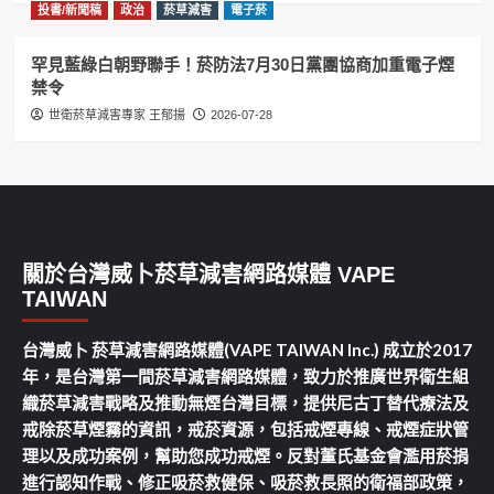
投書/新聞稿
政治
菸草減害
電子菸
罕見藍綠白朝野聯手！菸防法7月30日黨團協商加重電子煙
禁令
世衛菸草減害專家 王郁揚
2026-07-28
關於台灣威卜菸草減害網路媒體 VAPE
TAIWAN
台灣威卜 菸草減害網路媒體(VAPE TAIWAN Inc.) 成立於2017
年，是台灣第一間菸草減害網路媒體，致力於推廣世界衛生組
織菸草減害戰略及推動無煙台灣目標，提供尼古丁替代療法及
戒除菸草煙霧的資訊，戒菸資源，包括戒煙專線、戒煙症狀管
理以及成功案例，幫助您成功戒煙。反對董氏基金會濫用菸捐
進行認知作戰、修正吸菸救健保、吸菸救長照的衛福部政策，