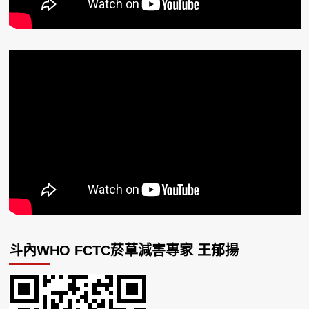
斗內WHO FCTC菸草減害專家 王郁揚