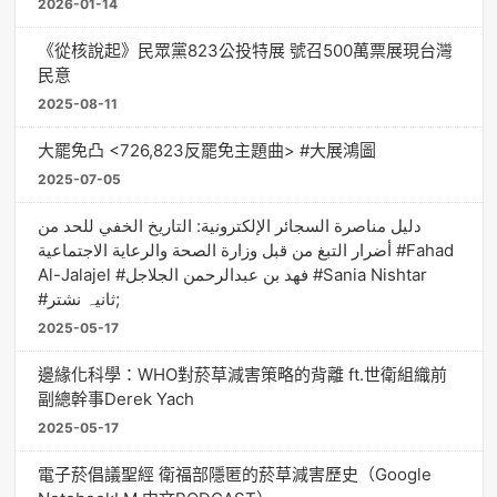
2026-01-14
《從核說起》民眾黨823公投特展 號召500萬票展現台灣
民意
2025-08-11
大罷免凸 <726,823反罷免主題曲> #大展鴻圖
2025-07-05
دليل مناصرة السجائر الإلكترونية: التاريخ الخفي للحد من
أضرار التبغ من قبل وزارة الصحة والرعاية الاجتماعية #Fahad
Al-Jalajel #فهد بن عبدالرحمن الجلاجل #Sania Nishtar
#ثانیہ نشتر;
2025-05-17
邊緣化科學：WHO對菸草減害策略的背離 ft.世衛組織前
副總幹事Derek Yach
2025-05-17
電子菸倡議聖經 衛福部隱匿的菸草減害歷史（Google