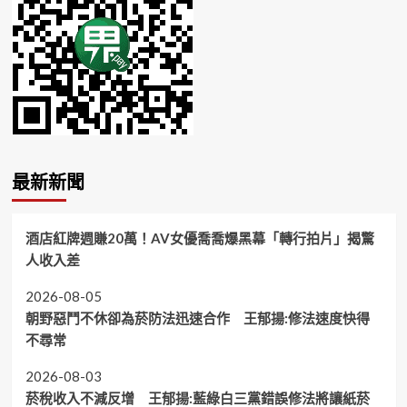
最新新聞
酒店紅牌週賺20萬！AV女優喬喬爆黑幕「轉行拍片」揭驚
人收入差
2026-08-05
朝野惡鬥不休卻為菸防法迅速合作 王郁揚:修法速度快得
不尋常
2026-08-03
菸稅收入不減反增 王郁揚:藍綠白三黨錯誤修法將讓紙菸