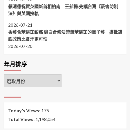
賴清德祝賀英國新首相柏南 王郁揚:先讓台灣《菸害防制
法》與英國接軌
2026-07-21
香菸含苯駢芘致癌 綠白合修法禁無苯駢芘的電子菸 遭批錯
誤政策比貪汙更可怕
2026-07-20
年月排序
年
月
排
序
Today's Views:
175
Total Views:
1,198,054