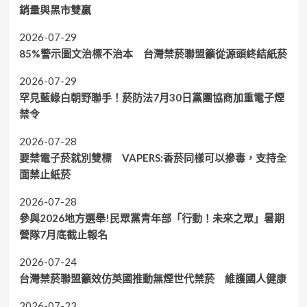
銷量與黑市雙贏
2026-07-29
85%警示圖文治標不治本 台灣禁菸聯盟籲從源頭終結紙菸
2026-07-29
罕見藍綠白朝野聯手！菸防法7月30日黨團協商加重電子煙
禁令
2026-07-28
要禁電子菸就別雙標 VAPERS:香菸同樣可以摻毒，支持全
面禁止紙菸
2026-07-28
參與2026地方選舉!民眾黨青年部「行動！未來之眾」暑期
營隊7月底截止報名
2026-07-24
台灣禁菸聯盟籲效仿英國推動無煙世代禁菸 維護國人健康
2026-07-23