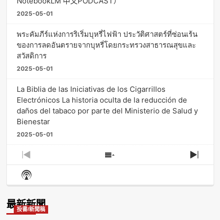
NotebookLM 中文PODCAST）
2025-05-01
พระคัมภีร์แห่งการริเริ่มบุหรี่ไฟฟ้า ประวัติศาสตร์ที่ซ่อนเร้น
ของการลดอันตรายจากบุหรี่โดยกระทรวงสาธารณสุขและ
สวัสดิการ
2025-05-01
La Biblia de las Iniciativas de los Cigarrillos
Electrónicos La historia oculta de la reducción de
daños del tabaco por parte del Ministerio de Salud y
Bienestar
2025-05-01
Previous
Show
Next
Episode
Episodes
Episo
Show
List
Podcast
Information
最新新聞
投書/新聞稿