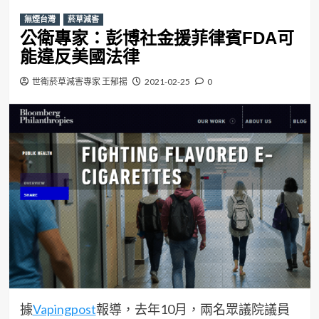
無煙台灣
菸草減害
公衛專家：彭博社金援菲律賓FDA可
能違反美國法律
世衛菸草減害專家 王郁揚
2021-02-25
0
據
Vapingpost
報導，去年10月，兩名眾議院議員