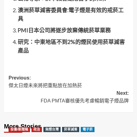
澳洲菸草減害委員會:電子煙是有效的戒菸工
具
PMI日本公司將逐步放棄傳統菸草業務
研究：中東地區不到2%的煙民使用菸草減害
產品
Post
Previous:
傑太日煙未來將把重點放在加熱菸
navigation
Next:
FDA PMTA審核優先考慮暢銷電子煙品牌
More Stories
投書/新聞稿
政治
無煙台灣
菸草減害
電子菸