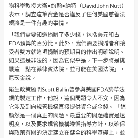
物科學教授大衛•約翰•納特（David John Nutt）
表示，調查這筆資金是否違反了任何美國慈善法
規將是一件有趣的事情。
「我們需要知道捐贈了多少錢，包括美元和占
FDA預算的百分比。此外，我們需要捐贈者和接
受者雙方就這項捐贈的預期目的作出明確說明。
如果這是非法的，因為它似乎是，下一步將是挑
戰這一點在菲律賓法院，並可能在美國法院」，
尼茨金說。
衛生政策顧問Scott Ballin曾參與美國FDA菸草法
規的製定工作，他說，這個問題令人不安，因為
它涉及到向規管機構直接提供資金或金錢。 「這
顯然是一個真正的問題。最重要的問題確實是透
明度，以及要求規管機構遵循指導方針，以確保
與政策有關的決定建立在健全的科學基礎上，並