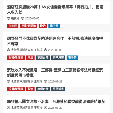
酒店紅牌週賺20萬！AV女優喬喬爆黑幕「轉行拍片」揭驚
人收入差
編輯部
2026-08-05
加熱菸
投書/新聞稿
政治
電子菸
朝野惡鬥不休卻為菸防法迅速合作 王郁揚:修法速度快得
不尋常
世衛菸草減害專家 王郁揚
2026-08-03
投書/新聞稿
政治
無煙台灣
菸草減害
電子菸
菸稅收入不減反增 王郁揚:藍綠白三黨錯誤修法將讓紙菸
銷量與黑市雙贏
世衛菸草減害專家 王郁揚
2026-07-29
投書/新聞稿
政治
無煙台灣
菸草減害
85%警示圖文治標不治本 台灣禁菸聯盟籲從源頭終結紙菸
世衛菸草減害專家 王郁揚
2026-07-29