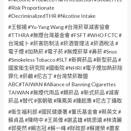
#Risk Proportionate
#DecriminalizedTHR #Nicotine Intake
#王郁揚 #Yu-Yang Wang #台灣菸草減害協會
#TTHRA #無煙台灣基金會 #FSFT #WHO FCTC #
台灣威卜 #菸害防制法 #菸酒管理法 #菸酒稅法 #
電子煙 #加熱菸 #電子菸 #無煙菸草 #鼻菸 #Snus
#Smokeless Tobacco #SLT #新興菸品 #新型菸品 #
國家衛生研究院 #國衛院 #NHRI #電子煙加熱菸除
罪化 #菸鹼 #尼古丁 #台灣禁菸聯盟
ABC#TAIWAN #Alliance of Banning Cigarettes
TAIWAN #無煙代用品 #類菸品 #新式菸品 #減害
菸品 #替代 #張朝敬 #陳鳳英 #鍾起惠 #尼古丁攝取
#衛生福利部 #國民健康署 #董氏基金會 #蔡英文 #
蘇貞昌 #陳時中 #王英偉 #謝孟雄 #姚思遠 #林清麗
#郭斐然 #賴志冠 #蘇一峰 #財政部 #蘇建榮 #蕭家