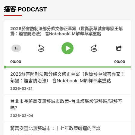
播客 PODCAST
音
2026菸害防制法部分條文修正草案（世衛菸草減害專家王郁
訊
揚：煙害防治法） 含NotebookLM解釋草案重點
播
放
1
器
x
Skip
Jump
Change
Play
Shar
Playback
This
Pause
Backward
Forward
00:00
Rate
00:00
Episo
2026菸害防制法部分條文修正草案（世衛菸草減害專家王
郁揚：煙害防治法） 含NotebookLM解釋草案重點
2026-02-21
台北市長蔣萬安無菸城市政策-台北該廣設吸菸區/吸菸室
嗎?
2026-02-04
蔣萬安臺北無菸城市：十七年政策輪迴的空談