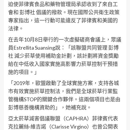
迫使菲律賓食品和藥物管理局承認收到了來自工
會和 彭博社 倡議的撥款。現在國際公共衛生政策
專家指出，這一行動可能違反了菲律賓和美國的
法律。
在去年10月8日舉行的一次虛擬磋商會議上，眾議
員Estrellita Suansing說：「該聯盟共同管理 彭博
社 減少菸草使用補助金計劃，該計劃將資金獎勵
給在中低收入國家實施高影響力菸草控制干預措
施的項目。」
「2019年，歐盟啟動了全球實施方案，支持各城
市有效實施菸草控制法，我們是全球菸草行業監
管機構STOP的關鍵合作夥伴。這兩個項目也是由
彭博慈善機構資助的」，她補充說。
亞太菸草減害倡議聯盟（CAPHRA）菲律賓代表
克拉麗絲·維吉諾（Clarisse Virgino）也曾公開表