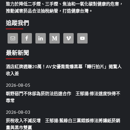
致力於降低二手煙、三手煙、焦油和一氧化碳對健康的危害，
推動減害菸品合法抽稅納管，打造健康台灣。
追蹤我們
最新新聞
酒店紅牌週賺20萬！AV女優喬喬爆黑幕「轉行拍片」揭驚人
收入差
2026-08-05
朝野惡鬥不休卻為菸防法迅速合作 王郁揚:修法速度快得不
尋常
2026-08-03
菸稅收入不減反增 王郁揚:藍綠白三黨錯誤修法將讓紙菸銷
量與黑市雙贏