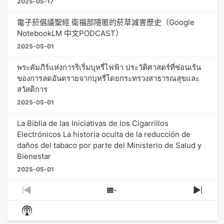
2025-05-17
電子菸倡議聖經 衛福部隱匿的菸草減害歷史（Google
NotebookLM 中文PODCAST）
2025-05-01
พระคัมภีร์แห่งการริเริ่มบุหรี่ไฟฟ้า ประวัติศาสตร์ที่ซ่อนเร้น
ของการลดอันตรายจากบุหรี่โดยกระทรวงสาธารณสุขและ
สวัสดิการ
2025-05-01
La Biblia de las Iniciativas de los Cigarrillos
Electrónicos La historia oculta de la reducción de
daños del tabaco por parte del Ministerio de Salud y
Bienestar
2025-05-01
Previous
Show
Next
Episode
Episodes
Episo
Show
List
Podcast