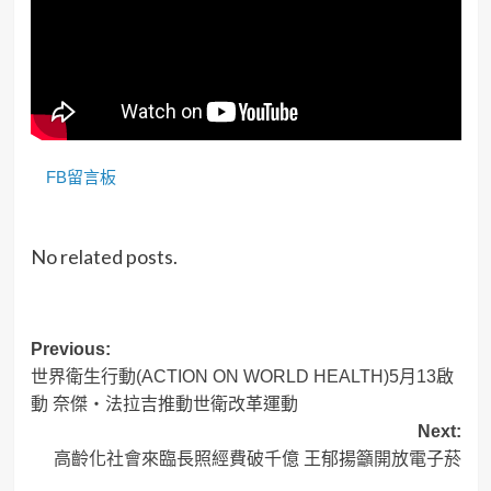
FB留言板
No related posts.
Post
Previous:
世界衛生行動(ACTION ON WORLD HEALTH)5月13啟
navigation
動 奈傑・法拉吉推動世衛改革運動
Next:
高齡化社會來臨長照經費破千億 王郁揚籲開放電子菸