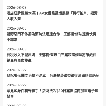
2026-08-08
酒店紅牌週賺20萬！AV女優喬喬爆黑幕「轉行拍片」揭驚
人收入差
2026-08-05
朝野惡鬥不休卻為菸防法迅速合作 王郁揚:修法速度快得
不尋常
2026-08-03
菸稅收入不減反增 王郁揚:藍綠白三黨錯誤修法將讓紙菸
銷量與黑市雙贏
2026-07-29
85%警示圖文治標不治本 台灣禁菸聯盟籲從源頭終結紙菸
2026-07-29
罕見藍綠白朝野聯手！菸防法7月30日黨團協商加重電子煙
禁令
2026-07-28