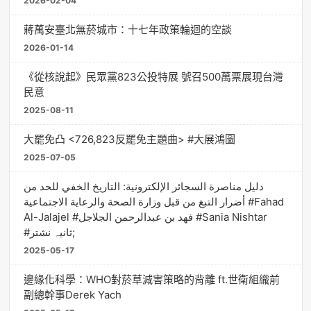
2026-02-04
蔣萬安臺北無菸城市：十七年政策輪迴的空談
2026-01-14
《從核說起》民眾黨823公投特展 號召500萬票展現台灣
民意
2025-08-11
大罷免凸 <726,823反罷免主題曲> #大展鴻圖
2025-07-05
دليل مناصرة السجائر الإلكترونية: التاريخ الخفي للحد من
أضرار التبغ من قبل وزارة الصحة والرعاية الاجتماعية #Fahad
Al-Jalajel #فهد بن عبدالرحمن الجلاجل #Sania Nishtar
#ثانیہ نشتر;
2025-05-17
邊緣化科學：WHO對菸草減害策略的背離 ft.世衛組織前
副總幹事Derek Yach