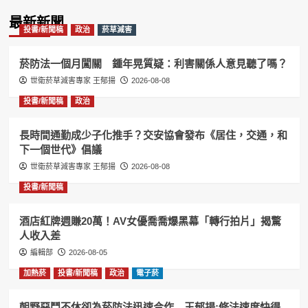
Information
最新新聞
投書/新聞稿
政治
菸草減害
菸防法一個月闖關 鍾年晃質疑：利害關係人意見聽了嗎？
世衛菸草減害專家 王郁揚
2026-08-08
投書/新聞稿
政治
長時間通勤成少子化推手？交安協會發布《居住，交通，和
下一個世代》倡議
世衛菸草減害專家 王郁揚
2026-08-08
投書/新聞稿
酒店紅牌週賺20萬！AV女優喬喬爆黑幕「轉行拍片」揭驚
人收入差
編輯部
2026-08-05
加熱菸
投書/新聞稿
政治
電子菸
朝野惡鬥不休卻為菸防法迅速合作 王郁揚:修法速度快得