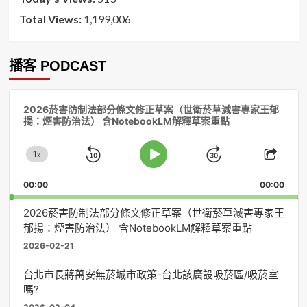
Total Views:
1,199,006
播客 PODCAST
音
2026菸害防制法部分條文修正草案（世衛菸草減害專家王郁
訊
揚：煙害防治法） 含NotebookLM解釋草案重點
播
放
1
器
x
Skip
Jump
Change
Play
Shar
Playback
This
Pause
Backward
Forward
00:00
Rate
00:00
Episo
2026菸害防制法部分條文修正草案（世衛菸草減害專家王
郁揚：煙害防治法） 含NotebookLM解釋草案重點
2026-02-21
台北市長蔣萬安無菸城市政策-台北該廣設吸菸區/吸菸室
嗎?