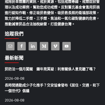
戒除菸草煙霧的資訊，戒菸資源，包括戒煙專線、戒煙症狀管
理以及成功案例，幫助您成功戒煙。反對董氏基金會濫用菸捐
進行認知作戰、修正吸菸救健保、吸菸救長照的衛福部政策，
致力於降低二手煙、三手煙、焦油和一氧化碳對健康的危害，
推動減害菸品合法抽稅納管，打造健康台灣。
追蹤我們
最新新聞
菸防法一個月闖關 鍾年晃質疑：利害關係人意見聽了嗎？
2026-08-08
長時間通勤成少子化推手？交安協會發布《居住，交通，和下
一個世代》倡議
2026-08-08