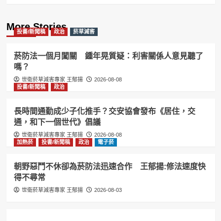
More Stories
投書/新聞稿
政治
菸草減害
菸防法一個月闖關 鍾年晃質疑：利害關係人意見聽了
嗎？
世衛菸草減害專家 王郁揚
2026-08-08
投書/新聞稿
政治
長時間通勤成少子化推手？交安協會發布《居住，交
通，和下一個世代》倡議
世衛菸草減害專家 王郁揚
2026-08-08
加熱菸
投書/新聞稿
政治
電子菸
朝野惡鬥不休卻為菸防法迅速合作 王郁揚:修法速度快
得不尋常
世衛菸草減害專家 王郁揚
2026-08-03