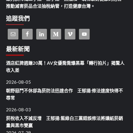
推動減害菸品合法抽稅納管，打造健康台灣。
追蹤我們
最新新聞
酒店紅牌週賺20萬！AV女優喬喬爆黑幕「轉行拍片」揭驚人
收入差
2026-08-05
朝野惡鬥不休卻為菸防法迅速合作 王郁揚:修法速度快得不
尋常
2026-08-03
菸稅收入不減反增 王郁揚:藍綠白三黨錯誤修法將讓紙菸銷
量與黑市雙贏
2026-07-29