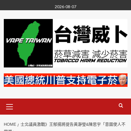
Skip
2026-08-07
to
content
Primary
Menu
HOME
士北議員激戰》王郁揚將提告黃瀞瑩&陳思宇「意圖使人不