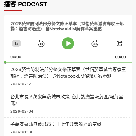
播客 PODCAST
音
2026菸害防制法部分條文修正草案（世衛菸草減害專家王郁
訊
揚：煙害防治法） 含NotebookLM解釋草案重點
播
放
1
器
x
Skip
Jump
Change
Play
Shar
Playback
This
Pause
Backward
Forward
00:00
Rate
00:00
Episo
2026菸害防制法部分條文修正草案（世衛菸草減害專家王
郁揚：煙害防治法） 含NotebookLM解釋草案重點
2026-02-21
台北市長蔣萬安無菸城市政策-台北該廣設吸菸區/吸菸室
嗎?
2026-02-04
蔣萬安臺北無菸城市：十七年政策輪迴的空談
2026-01-14