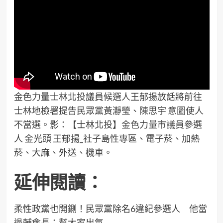
金色力量士林北投議員候選人王郁揚放話將前往
士林地檢署提告民眾黨黃瀞瑩、陳思宇 意圖使人
不當選。影：【士林北投】金色力量市議員參選
人 金光頭 王郁揚_社子島性專區、電子菸、加熱
菸、大麻、外送、機車。
延伸閱讀：
柔性政黨也開鍘！民眾黨除名6違紀參選人 他當
退輔會長：幫大家出氣