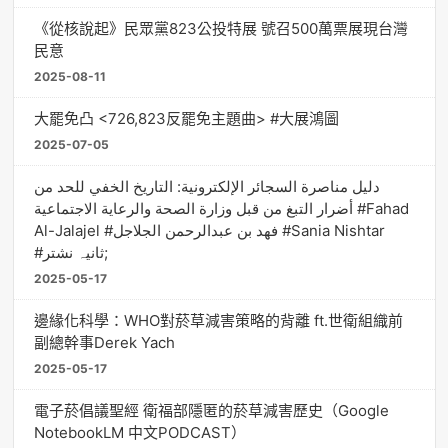
《從核說起》民眾黨823公投特展 號召500萬票展現台灣
民意
2025-08-11
大罷免凸 <726,823反罷免主題曲> #大展鴻圖
2025-07-05
دليل مناصرة السجائر الإلكترونية: التاريخ الخفي للحد من
أضرار التبغ من قبل وزارة الصحة والرعاية الاجتماعية #Fahad
Al-Jalajel #فهد بن عبدالرحمن الجلاجل #Sania Nishtar
#ثانیہ نشتر;
2025-05-17
邊緣化科學：WHO對菸草減害策略的背離 ft.世衛組織前
副總幹事Derek Yach
2025-05-17
電子菸倡議聖經 衛福部隱匿的菸草減害歷史（Google
NotebookLM 中文PODCAST）