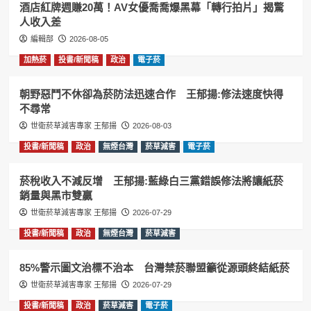
酒店紅牌週賺20萬！AV女優喬喬爆黑幕「轉行拍片」揭驚
人收入差
編輯部
2026-08-05
加熱菸
投書/新聞稿
政治
電子菸
朝野惡鬥不休卻為菸防法迅速合作 王郁揚:修法速度快得
不尋常
世衛菸草減害專家 王郁揚
2026-08-03
投書/新聞稿
政治
無煙台灣
菸草減害
電子菸
菸稅收入不減反增 王郁揚:藍綠白三黨錯誤修法將讓紙菸
銷量與黑市雙贏
世衛菸草減害專家 王郁揚
2026-07-29
投書/新聞稿
政治
無煙台灣
菸草減害
85%警示圖文治標不治本 台灣禁菸聯盟籲從源頭終結紙菸
世衛菸草減害專家 王郁揚
2026-07-29
投書/新聞稿
政治
菸草減害
電子菸