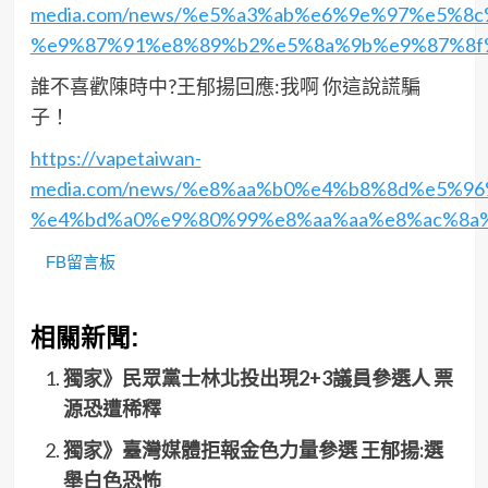
media.com/news/%e5%a3%ab%e6%9e%97%e5%
%e9%87%91%e8%89%b2%e5%8a%9b%e9%87%8f%
誰不喜歡陳時中?王郁揚回應:我啊 你這說謊騙
子！
https://vapetaiwan-
media.com/news/%e8%aa%b0%e4%b8%8d%e5%
%e4%bd%a0%e9%80%99%e8%aa%aa%e8%ac%8a%
FB留言板
相關新聞:
獨家》民眾黨士林北投出現2+3議員參選人 票
源恐遭稀釋
獨家》臺灣媒體拒報金色力量參選 王郁揚:選
舉白色恐怖