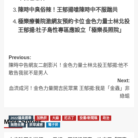
陳時中臭俗辣！王郁揚嗆陳時中不服踹共
極樂療養院激網友預約卡位 金色力量士林北投
王郁揚:社子島性專區應設立「極樂長照院」
Post
Previous:
陳時中告網友二創影片！金色力量士林北投王郁揚:他不
navigation
敢告我就不是男人
Next:
血流成河！金色力量開吉民眾黨 王郁揚:我是「金蟲」非
綠蛆
2022議員選舉
加熱菸
大麻
尼古丁
投書/新聞稿
政治
More Stories
無煙台灣
菸草減害
電子菸