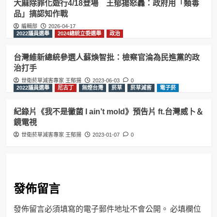
大麻除罪化遊行4/18登場 王郁揚怒轟：政府用「類毒
品」搞認知作戰
編輯部
2026-04-17
2022議員選舉
2024總統立委選舉
政治
台灣維新總統參選人蘇煥智批：檢察官淪為民進黨的政
治打手
世衛菸草減害專家 王郁揚
2023-06-03
0
2022議員選舉
尼古丁
無煙台灣
菸草
菸草減害
電子菸
紀錄片《我不是黴菌 I ain’t mold》預告片 ft.台灣威卜＆
鏡電視
世衛菸草減害專家 王郁揚
2023-01-07
0
發佈留言
發佈留言必須填寫的電子郵件地址不會公開。
必填欄位