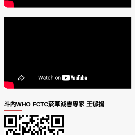
斗內WHO FCTC菸草減害專家 王郁揚