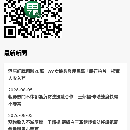
最新新聞
酒店紅牌週賺20萬！AV女優喬喬爆黑幕「轉行拍片」揭驚
人收入差
2026-08-05
朝野惡鬥不休卻為菸防法迅速合作 王郁揚:修法速度快得
不尋常
2026-08-03
菸稅收入不減反增 王郁揚:藍綠白三黨錯誤修法將讓紙菸
銷量與黑市雙贏