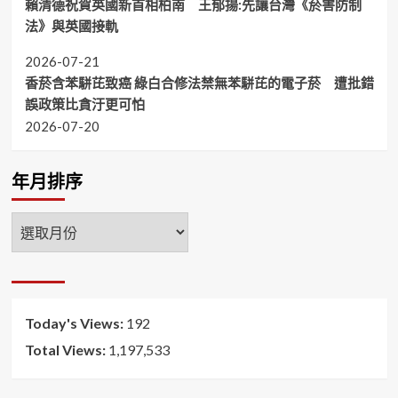
賴清德祝賀英國新首相柏南 王郁揚:先讓台灣《菸害防制
法》與英國接軌
2026-07-21
香菸含苯駢芘致癌 綠白合修法禁無苯駢芘的電子菸 遭批錯
誤政策比貪汙更可怕
2026-07-20
年月排序
年
月
排
序
Today's Views:
192
Total Views:
1,197,533