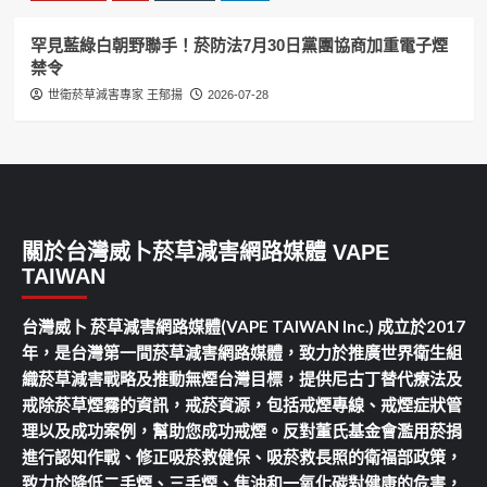
罕見藍綠白朝野聯手！菸防法7月30日黨團協商加重電子煙
禁令
世衛菸草減害專家 王郁揚
2026-07-28
關於台灣威卜菸草減害網路媒體 VAPE
TAIWAN
台灣威卜 菸草減害網路媒體(VAPE TAIWAN Inc.) 成立於2017
年，是台灣第一間菸草減害網路媒體，致力於推廣世界衛生組
織菸草減害戰略及推動無煙台灣目標，提供尼古丁替代療法及
戒除菸草煙霧的資訊，戒菸資源，包括戒煙專線、戒煙症狀管
理以及成功案例，幫助您成功戒煙。反對董氏基金會濫用菸捐
進行認知作戰、修正吸菸救健保、吸菸救長照的衛福部政策，
致力於降低二手煙、三手煙、焦油和一氧化碳對健康的危害，