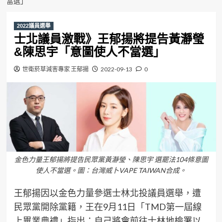
當選」
2022議員選舉
士北議員激戰》王郁揚將提告黃瀞瑩
&陳思宇「意圖使人不當選」
世衛菸草減害專家 王郁揚
2022-09-13
0
金色力量王郁揚將提告民眾黨黃瀞瑩、陳思宇 選罷法104條意圖
使人不當選。圖：台灣威卜VAPE TAIWAN合成。
王郁揚因以金色力量參選士林北投議員選舉，遭
民眾黨開除黨籍，王在9月11日「TMD第一屆線
上畢業典禮」指出：自己將會前往士林地檢署以